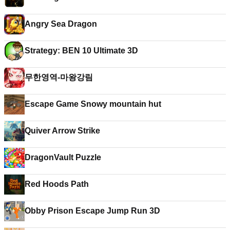
Angry Sea Dragon
Strategy: BEN 10 Ultimate 3D
무한영역-마왕강림
Escape Game Snowy mountain hut
Quiver Arrow Strike
DragonVault Puzzle
Red Hoods Path
Obby Prison Escape Jump Run 3D