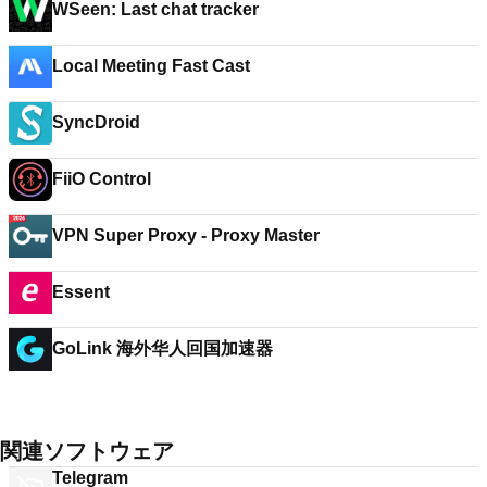
WSeen: Last chat tracker
Local Meeting Fast Cast
SyncDroid
FiiO Control
VPN Super Proxy - Proxy Master
Essent
GoLink 海外华人回国加速器
関連ソフトウェア
Telegram