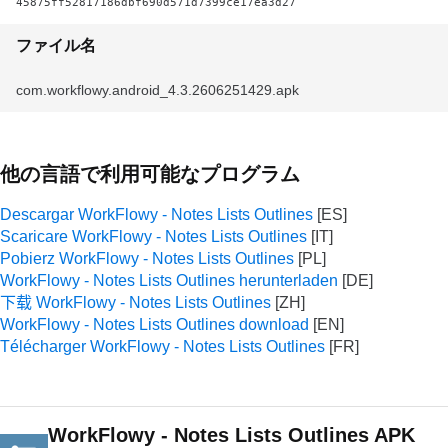
45875ff52817186dbf690d571d7399ce17ea3d27
ファイル名
com.workflowy.android_4.3.2606251429.apk
他の言語で利用可能なプログラム
Descargar WorkFlowy - Notes Lists Outlines
Scaricare WorkFlowy - Notes Lists Outlines
Pobierz WorkFlowy - Notes Lists Outlines
WorkFlowy - Notes Lists Outlines herunterladen
下载 WorkFlowy - Notes Lists Outlines
WorkFlowy - Notes Lists Outlines download
Télécharger WorkFlowy - Notes Lists Outlines
WorkFlowy - Notes Lists Outlines APK