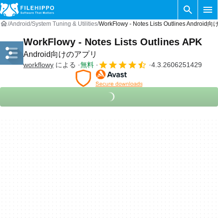
Android
System Tuning & Utilities
WorkFlowy - Notes Lists Outlines Andro
WorkFlowy - Notes Lists Outlines APK
Android向けのアプリ
workflowy
による
無料
4.3.2606251429