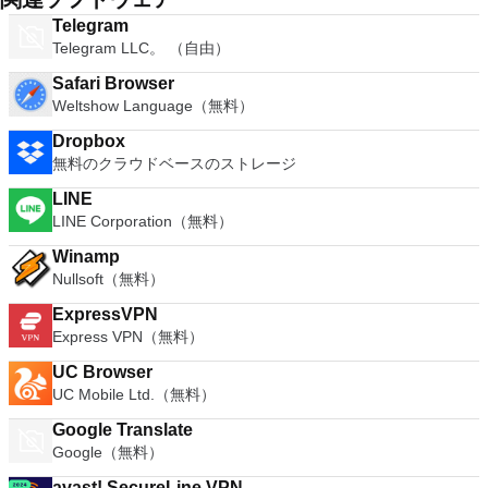
Telegram
Telegram LLC。 （自由）
Safari Browser
Weltshow Language（無料）
Dropbox
無料のクラウドベースのストレージ
LINE
LINE Corporation（無料）
Winamp
Nullsoft（無料）
ExpressVPN
Express VPN（無料）
UC Browser
UC Mobile Ltd.（無料）
Google Translate
Google（無料）
avast! SecureLine VPN