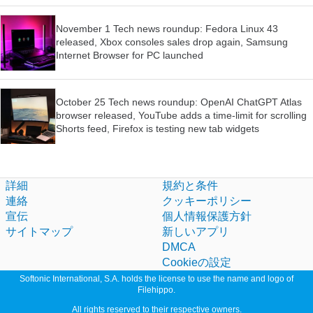
November 1 Tech news roundup: Fedora Linux 43
released, Xbox consoles sales drop again, Samsung
Internet Browser for PC launched
October 25 Tech news roundup: OpenAI ChatGPT Atlas
browser released, YouTube adds a time-limit for scrolling
Shorts feed, Firefox is testing new tab widgets
詳細
規約と条件
連絡
クッキーポリシー
宣伝
個人情報保護方針
サイトマップ
新しいアプリ
DMCA
Cookieの設定
Softonic International, S.A. holds the license to use the name and logo of
Filehippo.
All rights reserved to their respective owners.