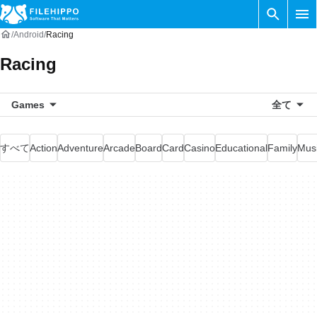
Android
Racing
Racing
Games
全て
すべて
Action
Adventure
Arcade
Board
Card
Casino
Educational
Family
Mus