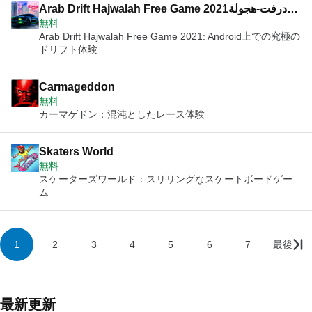
Arab Drift Hajwalah Free Game 2021درفت-هجولة
無料
العرب
Arab Drift Hajwalah Free Game 2021: Android上での究極の
ドリフト体験
Carmageddon
無料
カーマゲドン：混沌としたレース体験
Skaters World
無料
スケーターズワールド：スリリングなスケートボードゲー
ム
1
2
3
4
5
6
7
最後
最新更新