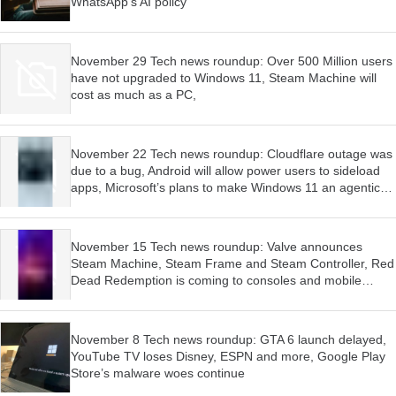
WhatsApp’s AI policy
November 29 Tech news roundup: Over 500 Million users
have not upgraded to Windows 11, Steam Machine will
cost as much as a PC,
November 22 Tech news roundup: Cloudflare outage was
due to a bug, Android will allow power users to sideload
apps, Microsoft’s plans to make Windows 11 an agentic
OS have begun
November 15 Tech news roundup: Valve announces
Steam Machine, Steam Frame and Steam Controller, Red
Dead Redemption is coming to consoles and mobile
devices, Firefox wants AI features to be optional
November 8 Tech news roundup: GTA 6 launch delayed,
YouTube TV loses Disney, ESPN and more, Google Play
Store’s malware woes continue