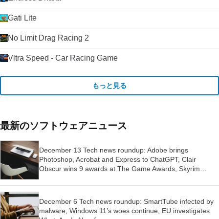
Gati Lite
No Limit Drag Racing 2
Vltra Speed - Car Racing Game
もっと見る
最新のソフトウェアニュース
December 13 Tech news roundup: Adobe brings
Photoshop, Acrobat and Express to ChatGPT, Clair
Obscur wins 9 awards at The Game Awards, Skyrim
launched for Switch 2
December 6 Tech news roundup: SmartTube infected by
malware, Windows 11’s woes continue, EU investigates