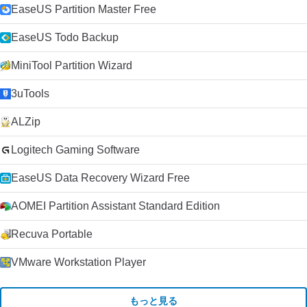
EaseUS Partition Master Free
EaseUS Todo Backup
MiniTool Partition Wizard
3uTools
ALZip
Logitech Gaming Software
EaseUS Data Recovery Wizard Free
AOMEI Partition Assistant Standard Edition
Recuva Portable
VMware Workstation Player
もっと見る