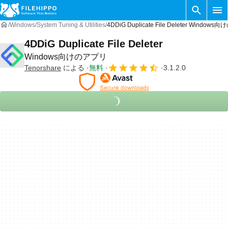
Windows
System Tuning & Utilities
4DDiG Duplicate File Deleter Window
4DDiG Duplicate File Deleter
Windows向けのアプリ
Tenorshare
による
無料
3.1.2.0