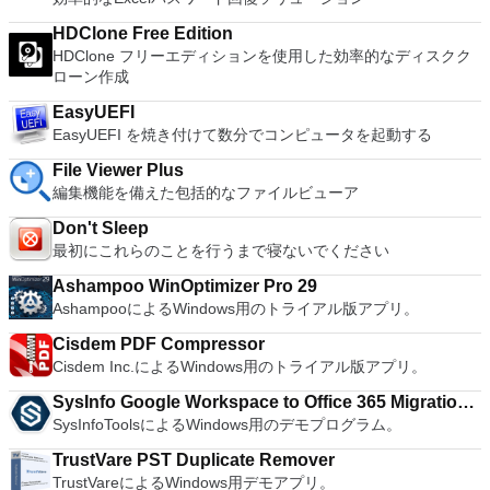
16 vCPUs, 8TB virtual disks, and 64GB memory. Enhanced
IPv6 Support - IPv6-to-IPv4 NAT (6to4 and 4to6). Virtual
HDClone Free Edition
Machine Video Memory - Up to 2GB. Enhanced Connectivity -
HDClone フリーエディションを使用した効率的なディスクク
USB 3.0, Bluetooth, HD audio, printers, and Skype support.
ローン作成
High Resolution Displays - 4K UHD and QHD+ support.
EasyUEFI
VMware Workstation Pro is a perfect choice for those of you
EasyUEFI を焼き付けて数分でコンピュータを起動する
who are a little skeptical about making the leap over to
Windows 10. By utilizing an app like this, you'll get to try out
File Viewer Plus
all of Windows 10's new features in a safe sandboxed
編集機能を備えた包括的なファイルビューア
environment, without the need to install the OS natively.
VMware Workstation Pro doesn't just support Microsofts OS,
Don't Sleep
you can also install Linux VMs, including Ubuntu, Red Hat,
最初にこれらのことを行うまで寝ないでください
Fedora, and lots of other distributions as well. Overall,
Workstation Pro offers high performance, strong reliability,
Ashampoo WinOptimizer Pro 29
and cutting edge features that make it stand out from the
AshampooによるWindows用のトライアル版アプリ。
crowd. The full version is a little pricey, but you do get what
you pay for.
Cisdem PDF Compressor
Cisdem Inc.によるWindows用のトライアル版アプリ。
SysInfo Google Workspace to Office 365 Migration
SysInfoToolsによるWindows用のデモプログラム。
Tool
TrustVare PST Duplicate Remover
TrustVareによるWindows用デモアプリ。