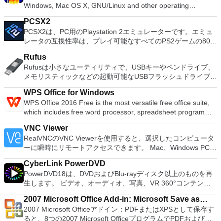
Windows, Mac OS X, GNU/Linux and other operating
クのディスク領域不足の問題の解決を可能にします。 パーテ
systems. You can use Audacity to: Record live audio. Convert
ィションのサイズ変更/移動システムドライブを拡張するディ
PCSX2
tapes and records into digital recordings or CDs. Edit Ogg
スクとパーティションをコピーパーティションをマージ分割パ
PCSX2は、PC用のPlaystation 2エミュレーターです。エミュ
Vorbis, MP3, WAV or AIFF sound files. Cut, copy, splice or mix
ーティション空き領域を再分配するダイナミックディスクの変
レータの互換性率は、プレイ可能なすべてのPS2ゲームの80％
sounds together. Change the speed or pitch of a recording.
換パーティションを回復する
以上を誇っています。かなり強力なコンピューターを所有して
Add new effects with LADSPA plug-ins. And more!
Rufus
いる場合、PCSX2は優れたエミュレーターです。また、この
Rufusは小さなユーティリティで、USBキーやペンドライブ、
アプリケーションはローエンドコンピューターのサポートも提
メモリスティックなどの起動可能なUSBフラッシュドライブを
供するため、Playstation 2コンソールのすべての所有者は、
フォーマットおよび作成できます。 Rufusは、次のシナリオで
PCで動作するゲームを見ることができます。 PCSX2エミュレ
WPS Office for Windows
役立ちます。 Windows、Linux、およびUEFI用の起動可能な
ーターを使用すると、PS2コントローラーを使用して、本物の
WPS Office 2016 Free is the most versatile free office suite,
ISOからUSBインストールメディアを作成する必要がある場
プレイステーション体験をシミュレートできます。このアプリ
which includes free word processor, spreadsheet program
合。 OSがインストールされていないシステムで作業する必要
ケーションでは、ディスクからゲームを直接実行することも、
and presentation maker. With these three programs you will
がある場合。 BIOSまたはその他のファームウェアをDOSから
ハードドライブからISOイメージとして実行することもできま
VNC Viewer
easily be able to deal with any office related tasks. WPS
フラッシュする必要がある場合。 低レベルのユーティリティ
す。 主な機能は次のとおりです。 Savestates：ボタンを1つ
RealVNCのVNC Viewerを使用すると、選択したコンピュータ
Office 2016 Free has multiple language support for English,
を実行する必要がある場合。 Rufusは次の* ISOで動作しま
押すだけで、ゲームの現在の「状態」を保存できます。 無制
ーに瞬時にリモートアクセスできます。 Mac、Windows PC、
French, German, Spanish, Portuguese,Russian and Polish
す：Arch Linux、Archbang、BartPE / pebuilder、CentOS、
限のメモリーカード：好きなだけメモリーカードを保存でき、
またはLinuxマシン、世界中のどこからでも。 VNC Viewerを
languages. To switch between languages requires only a
Damn Small Linux、Fedora、FreeDOS、Gentoo、
8MBから64MBまでの単一の物理カードに制限されなくなりま
CyberLink PowerDVD
使用すると、コンピューターのデスクトップを表示したり、コ
single click! Despite being a free suite, WPS Office comes
gNewSense、Hiren&#39;s Boot CD、LiveXP、Knoppix、
した。 高解像度グラフィックス：PCSX2を使用すると、
PowerDVD18は、DVDおよびBlu-rayディスク以上のものを再
ンピューターの前に直接座っているかのようにマウスとキーボ
with many innovative features, such as the paragraph
Kubuntu、Linux Mint、NT Password Registry Editor、
1080pまたは4K HDでゲームをプレイできます。 全体とし
生します。 ビデオ、オーディオ、写真、VR 360°コンテン
ードを制御したりできます。 VNC Viewerは、インストールと
adjustment tool and multiple tabbed feature. It also has a PDF
OpenSUSE、Parted Magic、Slackware、Tails、Trinity
て、PCSX2 PS2エミュレーターの機能は優れています。 PS2
ツ、さらにはYouTubeやVimeoにとっても、PowerDVD18は重
使用が簡単です。制御したいデバイスでインストーラーを実行
converter, spell check and word count feature. WPS Office
Rescue Kit、Ubuntu、Ultimate Boot CD、Windows XP（SP2
2007 Microsoft Office Add-in: Microsoft Save as
ゲームを高い精度でエミュレートでき、Windowsとエミュレ
要なエンターテイメントの仲間です。 Ultra HD HDR TVとサ
し、指示に従ってください。オプションで、Windowsでのリ
2016 Personal Edition supports switching language UI,File
以降）、Windows Server 2003 R2、Windows Vista、
2007 Microsoft Officeアドイン：PDFまたはXPSとして保存す
ーターを切り替えることができます。欠点は、高速ゲームに苦
PDF or XPS
ラウンドサウンドシステムの可能性を解き放ち、360°ビデオ
モート展開に使用可能なMSIがあります。デスクトッププラッ
Roaming and Docer online templates. Key features include:
Windows 7、Windows 8。 *このリストは完全ではありませ
ると、8つの2007 Microsoft OfficeプログラムでPDFおよび
労し、時々フリーズまたはクラッシュすることです。* PCSX2
の増え続けるコレクションへのアクセスで仮想世界に没頭する