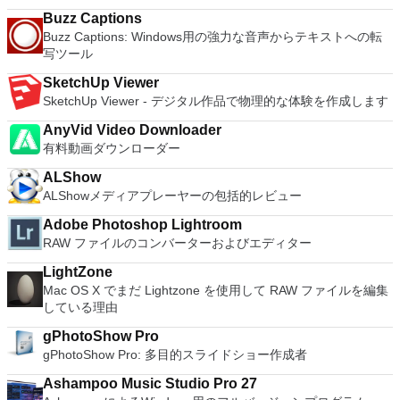
Machine Video Memory - Up to 2GB. Enhanced Connectivity -
32ビットと64ビットの両方の仮想マシンを実行します。 2-
which is easy to master and supports remote Telnet or SSH
USB 3.0, Bluetooth, HD audio, printers, and Skype support.
Buzz Captions
way Virtual SMPを活用します。 サードパーティの仮想マシン
host connections then Tera Term is a good choice.
High Resolution Displays - 4K UHD and QHD+ support.
Buzz Captions: Windows用の強力な音声からテキストへの転
とイメージを使用します。 ホストコンピューターと仮想マシ
VMware Workstation Pro is a perfect choice for those of you
写ツール
ン間でデータを共有します。 幅広いホストおよびゲストオペ
who are a little skeptical about making the leap over to
レーティングシステムのサポート。 USB 2.0デバイスのサポー
SketchUp Viewer
Windows 10. By utilizing an app like this, you'll get to try out
ト。 起動時にアプライアンス情報を取得します。 直感的なホ
SketchUp Viewer - デジタル作品で物理的な体験を作成します
all of Windows 10's new features in a safe sandboxed
ームページインターフェイスを介して仮想マシンに簡単にアク
environment, without the need to install the OS natively.
セスできます。 VMware Playerは、Microsoft Virtual Server仮
AnyVid Video Downloader
VMware Workstation Pro doesn't just support Microsofts OS,
想マシンまたはMicrosoft Virtual PC仮想マシンもサポートして
有料動画ダウンローダー
you can also install Linux VMs, including Ubuntu, Red Hat,
います。
Fedora, and lots of other distributions as well. Overall,
ALShow
Workstation Pro offers high performance, strong reliability,
ALShowメディアプレーヤーの包括的レビュー
and cutting edge features that make it stand out from the
crowd. The full version is a little pricey, but you do get what
Adobe Photoshop Lightroom
you pay for.
RAW ファイルのコンバーターおよびエディター
LightZone
Mac OS X でまだ Lightzone を使用して RAW ファイルを編集
している理由
gPhotoShow Pro
gPhotoShow Pro: 多目的スライドショー作成者
Ashampoo Music Studio Pro 27