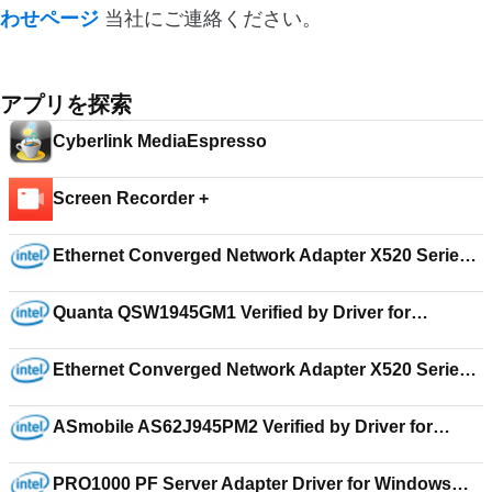
わせページ
当社にご連絡ください。
アプリを探索
Cyberlink MediaEspresso
Screen Recorder +
Ethernet Converged Network Adapter X520 Series
Driver for Windows Server 2012 18.5
Quanta QSW1945GM1 Verified by Driver for
Windows XP Media Center Edition 8.49.2.3
Ethernet Converged Network Adapter X520 Series
Driver for Windows Server 2008 R2 Foundation
15.4.2
ASmobile AS62J945PM2 Verified by Driver for
Windows XP Media Center Edition 7.17.00
PRO1000 PF Server Adapter Driver for Windows