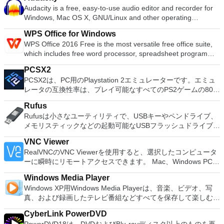
ョンの拡張（特にシステムドライブ用）、ディスク領域の管
Audacity is a free, easy-to-use audio editor and recorder for
理、MBRおよびGUIDパーティションテーブル（GPT）ディス
Windows, Mac OS X, GNU/Linux and other operating
クのディスク領域不足の問題の解決を可能にします。 パーテ
systems. You can use Audacity to: Record live audio. Convert
ィションのサイズ変更/移動システムドライブを拡張するディ
WPS Office for Windows
tapes and records into digital recordings or CDs. Edit Ogg
スクとパーティションをコピーパーティションをマージ分割パ
WPS Office 2016 Free is the most versatile free office suite,
Vorbis, MP3, WAV or AIFF sound files. Cut, copy, splice or mix
ーティション空き領域を再分配するダイナミックディスクの変
which includes free word processor, spreadsheet program
sounds together. Change the speed or pitch of a recording.
換パーティションを回復する
and presentation maker. With these three programs you will
Add new effects with LADSPA plug-ins. And more!
PCSX2
easily be able to deal with any office related tasks. WPS
PCSX2は、PC用のPlaystation 2エミュレーターです。エミュ
Office 2016 Free has multiple language support for English,
レータの互換性率は、プレイ可能なすべてのPS2ゲームの80％
French, German, Spanish, Portuguese,Russian and Polish
以上を誇っています。かなり強力なコンピューターを所有して
languages. To switch between languages requires only a
Rufus
いる場合、PCSX2は優れたエミュレーターです。また、この
single click! Despite being a free suite, WPS Office comes
Rufusは小さなユーティリティで、USBキーやペンドライブ、
アプリケーションはローエンドコンピューターのサポートも提
with many innovative features, such as the paragraph
メモリスティックなどの起動可能なUSBフラッシュドライブを
供するため、Playstation 2コンソールのすべての所有者は、
adjustment tool and multiple tabbed feature. It also has a PDF
フォーマットおよび作成できます。 Rufusは、次のシナリオで
PCで動作するゲームを見ることができます。 PCSX2エミュレ
converter, spell check and word count feature. WPS Office
VNC Viewer
役立ちます。 Windows、Linux、およびUEFI用の起動可能な
ーターを使用すると、PS2コントローラーを使用して、本物の
2016 Personal Edition supports switching language UI,File
RealVNCのVNC Viewerを使用すると、選択したコンピュータ
ISOからUSBインストールメディアを作成する必要がある場
プレイステーション体験をシミュレートできます。このアプリ
Roaming and Docer online templates. Key features include:
ーに瞬時にリモートアクセスできます。 Mac、Windows PC、
合。 OSがインストールされていないシステムで作業する必要
ケーションでは、ディスクからゲームを直接実行することも、
Writer Efficient word processor. Presentation Multimedia
またはLinuxマシン、世界中のどこからでも。 VNC Viewerを
がある場合。 BIOSまたはその他のファームウェアをDOSから
ハードドライブからISOイメージとして実行することもできま
presentations creator. Spreadsheets Powerful tool for data
Windows Media Player
使用すると、コンピューターのデスクトップを表示したり、コ
フラッシュする必要がある場合。 低レベルのユーティリティ
す。 主な機能は次のとおりです。 Savestates：ボタンを1つ
processing and analysis. 100% compatible with MS Office
Windows XP用Windows Media Playerは、音楽、ビデオ、写
ンピューターの前に直接座っているかのようにマウスとキーボ
を実行する必要がある場合。 Rufusは次の* ISOで動作しま
押すだけで、ゲームの現在の「状態」を保存できます。 無制
document file types (.docx, .pptx, .xlsx, etc.). Thousands of
真、および録画したテレビ番組などすべてを保存して楽しむ最
ードを制御したりできます。 VNC Viewerは、インストールと
す：Arch Linux、Archbang、BartPE / pebuilder、CentOS、
限のメモリーカード：好きなだけメモリーカードを保存でき、
free document templates. Built-in PDF reader. Mobile device
適な機能を搭載しています。 再生、表示、外出先で楽しむた
使用が簡単です。制御したいデバイスでインストーラーを実行
Damn Small Linux、Fedora、FreeDOS、Gentoo、
8MBから64MBまでの単一の物理カードに制限されなくなりま
CyberLink PowerDVD
support (iOS and Android). WPS Cloud Storage included.
めのポータブル デバイスとの同期、さらには家中のデバイス
し、指示に従ってください。オプションで、Windowsでのリ
gNewSense、Hiren&#39;s Boot CD、LiveXP、Knoppix、
した。 高解像度グラフィックス：PCSX2を使用すると、