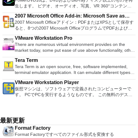
PowerDVD18は、DVDおよびBlu-rayディスク以上のものを再
Although it is a free suite, WPS Office 2016 Free comes with
との共有も、すべて1か所で行えます。 シンプルなデザイン -
モート展開に使用可能なMSIがあります。デスクトッププラッ
Kubuntu、Linux Mint、NT Password Registry Editor、
1080pまたは4K HDでゲームをプレイできます。 全体とし
生します。 ビデオ、オーディオ、写真、VR 360°コンテン
many innovative features, including a useful a paragraph
まったく新しい外観でデジタル エンターテイメントを楽しめ
トフォームにVNC Viewerをインストールする権限がない場合
OpenSUSE、Parted Magic、Slackware、Tails、Trinity
て、PCSX2 PS2エミュレーターの機能は優れています。 PS2
ツ、さらにはYouTubeやVimeoにとっても、PowerDVD18は重
adjustment tool int he Writer program. It has an Office to PDF
ます。 大好きな音楽をより多く - デジタル音楽体験がさらに
は、スタンドアロンオプションを選択する必要があります。
Rescue Kit、Ubuntu、Ultimate Boot CD、Windows XP（SP2
2007 Microsoft Office Add-in: Microsoft Save as
ゲームを高い精度でエミュレートでき、Windowsとエミュレ
要なエンターテイメントの仲間です。 Ultra HD HDR TVとサ
converter, automatic spell checking and word count features.
楽しくなります。 エンターテイメントをすべて1つの場所に -
主な機能は次のとおりです。 クラウドサービスを介してVNC
以降）、Windows Server 2003 R2、Windows Vista、
2007 Microsoft Officeアドイン：PDFまたはXPSとして保存す
ーターを切り替えることができます。欠点は、高速ゲームに苦
PDF or XPS
ラウンドサウンドシステムの可能性を解き放ち、360°ビデオ
It also has some neat tools such as the Watermark in
音楽、ビデオ、写真、録画したテレビ番組をすべて保存して楽
Connectを実行しているコンピューターに接続します。 Apple
Windows 7、Windows 8。 *このリストは完全ではありませ
ると、8つの2007 Microsoft OfficeプログラムでPDFおよび
労し、時々フリーズまたはクラッシュすることです。* PCSX2
の増え続けるコレクションへのアクセスで仮想世界に没頭する
document, and converting PowerPoint to Word document
しめます。 どこでも楽しめる - どこにいても音楽、ビデオ、
Screen Sharing（ARD）などのサードパーティ製のVNC互換
ん。 サポートされている言語は次のとおりです。インドネシ
XPS形式にエクスポートして保存できます。このツールを使用
を使用するには、コンソールから抽出できるPlaystation 2
か、PCまたはラップトップでの比類のない再生サポートと独
support. Overall, WPS Office 2016 Free is a good alternative
写真にアクセスできます。
ソフトウェアを実行しているコンピューターに直接接続しま
VMware Workstation Pro
ア語、マレーシア語、セシュティナ、ダンスク、ドイツ語、英
すると、これらのプログラムのサブセットでPDF形式および
BIOSが必要です。
自の強化により、どこにいても簡単にリラックスできます。
to Microsoft's offering. The Writer program is a versatile word
す。 各デバイスでVNC Viewerにサインインして、すべてのデ
There are numerous virtual environment provides on the
語、スペイン語、フランス語、フルバツキー、イタリア語、ラ
XPS形式の電子メール添付ファイルとして送信することもでき
新機能は次のとおりです。 4K DHR向けに最適化 Ultra HD
processor; the Presentation program is an easy to use and
バイス間の接続をバックアップおよび同期します。 仮想キー
market today, some put ease of use above functionality, other
トヴィエシュ、リエトゥビウ、マジャール、オランダ、ノルス
ます（特定の機能はプログラムによって異なります）。 この
Blu-ray、4K、HEVC / H.265およびHDR10コンテンツをサポー
effective slide show maker that helps you to create impressive
ボードの上のスクロールバーには、Command / Windowsなど
place integration above stability. VMware Workstation Pro is
ク、ポルスキ、ポルトガル、ポルトガル、スロヴェンスキー、
ダウンロードは、次のOfficeプログラムで動作します。
ト全画面モードで21：9モニターで2.35：1の映画を見る常時
multimedia presentations; and the Spreadsheets program is
Tera Term
の高度なキーが含まれています。 Bluetoothキーボードのサポ
the easiest to use, the fastest and the most reliable app when
スロベンツキー、スロヴェンスキーSrpski、Suomi、
Microsoft Office Access 2007。 Microsoft Office Excel 2007。
オンのミニビューでYouTubeライブを見る YouTubeおよび
both a flexible and a powerful spreadsheet application.
Tera Term is an open source, free, software implemented,
ート。 VNC Connectサブスクリプションには、無料、有料、
it comes to evaluating a new OS, or new software apps and
Svenska、Türkçe。
Microsoft Office InfoPath 2007。 Microsoft Office OneNote
Vimeoで4K HDRおよび360ビデオを再生 VRエクスペリエンス
terminal emulator application. It can emulate different types of
試用の3つのバージョンがあります。 制御する必要のあるマシ
patches, in an isolated and safe virtualized environment. Key
2007。 Microsoft Office PowerPoint 2007。 Microsoft Office
の向上：Microsoft Mixed Realityヘッドセット、HTC、VIVE、
computer terminals, from DEC VT100 to DEC VT382, and it
ンごとに、RealVNCのWebサイトにアクセスして、各コンピ
Features include: Powerful 3D Graphics - DirectX 10* and
Publisher 2007。 Microsoft Office Visio 2007。 Microsoft
およびOculus Riftをサポート Fire TVとキャストのサポート
VMware Workstation Player
supports telnet, SSH 1 & 2 and serial port connections. It also
ューターにVNC Connectをダウンロードするだけです。次
OpenGL 3.3 support. VMware Compatibility - Create one; Run
Office Word 2007。 2007 Microsoft Officeプログラムのこの
注：これは商用トライアルです。
仮想マシンは、ソフトウェアで定義されたコンピューターで
has a built-in macro scripting language and some other useful
に、RealVNCアカウントの資格情報を使用して、ローカルマ
anywhere on VMware software. vSphere and vCloud Air
Microsoft Save as PDFまたはXPSアドインは、2007 Microsoft
す。 PCでPCを実行するようなものです。 この無料のデスク
plugins. Key features include: Automatically creates logs with
シンでVNC Viewerにサインインします。そこから、コンピュ
Support - Drag and drop VMs between environments.
Office systemソフトウェアの補足条項であり、2007 Microsoft
トップ仮想化ソフトウェアアプリケーションにより、VMware
unique log names. Supports SSH, standard telnet and serial
ーターを確認して接続できます。 VNC Connectを使用する
Restricted and Encrypted VMs - Protection and performance
Office systemソフトウェアのライセンス条項の対象となりま
Workstation、VMware Fusion、VMware Server、または
ports. Supports dec/digital/vt terminal standards. Tera Term is
と、セッションはエンドツーエンドで暗号化されます。アプリ
enhancements. Expiring Virtual Machines - Time-limited
す。 システム要件：サポートされているオペレーティングシ
VMware ESXで作成された仮想マシンを簡単に操作できます。
a useful application, which allows the connection to any
はすぐに各コンピューターをパスワードで保護します。コンピ
virtual machines. Latest Hardware Support - Broadwell and
ステム。 Windows Server 2003、Windows Vista、Windows
主な機能は次のとおりです。 1台のPCで複数のオペレーティ
remote Telnet or SSH hosts. It sports a clean and crisp layout
最新更新
ューターへのログインに使用するのと同じユーザー名とパスワ
Haswell CPU support. Enterprise Quality Virtual Machines -
XP Service Pack 2。
ングシステムを同時に実行します。 インストールや構成の問
that is easy to work with. The application does not take a long
ードを入力するだけです。 WIN 7,8,8.1,10をサポートしま
16 vCPUs, 8TB virtual disks, and 64GB memory. Enhanced
Format Factory
題なしに、事前構成された製品の利点を体験してください。
time to wrap your head around and is also very light on
す。 VNC ViewerのMacバージョンをお探しですか？ここから
IPv6 Support - IPv6-to-IPv4 NAT (6to4 and 4to6). Virtual
Format Factoryですべてのファイル形式を変換する
ホストコンピューターと仮想マシン間でデータを共有します。
system resources. So, if you need a free terminal emulator,
ダウンロード