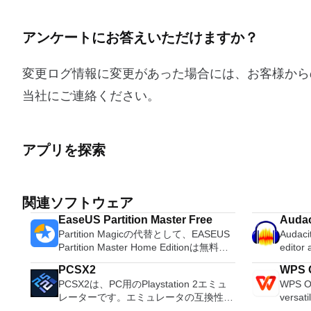
アンケートにお答えいただけますか？
変更ログ情報に変更があった場合には、お客様から
当社にご連絡ください。
アプリを探索
関連ソフトウェア
EaseUS Partition Master Free
Audac
Partition Magicの代替として、EASEUS
Audacit
Partition Master Home Editionは無料の
editor
オールインワンパーティションソリュー
OS X, 
PCSX2
WPS O
ションおよびディスク管理ユーティリテ
system
PCSX2は、PC用のPlaystation 2エミュ
WPS Of
ィです。パーティションの拡張（特にシ
Record live a
レーターです。エミュレータの互換性率
versati
ステムドライブ用）、ディスク領域の管
records
は、プレイ可能なすべてのPS2ゲームの
free w