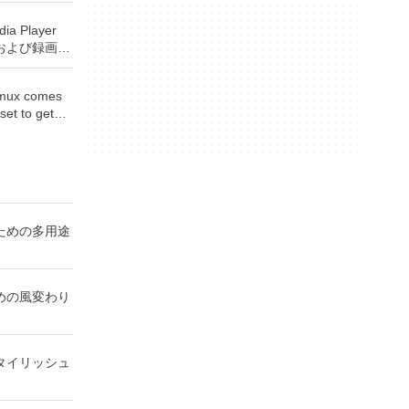
トールメディ
て保存できま
Sがイ
ia Player
と、これらの
ステムで作業
および録画し
DF形式およ
保存して楽し
付ファイルと
からフラッシ
す。 再
す（特定の機
低レベルのユ
demux comes
ためのポータ
なります）。
要がある場
set to get
さらには家中
ficeプログ
encoding
べて1か所で
tPE /
rites many
Small
, MP4, ASF,
 エンターテ
、Gentoo、
ety of
大好きな音楽
 Boot CD、
. Avidemux
楽体験がさらに
u、Linux
eating
ーテイメント
y Editor、
ための多用途
to the job
楽、ビデオ、
c、
をすべて保存
007
Rescue Kit、
cts
しめる -
ラムのこの
D、Windows
ats Insert or
、写真にアク
FまたはXPSアド
めの風変わり
rver 2003
tle
ice systemソ
ows 7、
owerful
、2007
cal or
emソフトウェアの
ている言語は
ideo
タイリッシュ
ります。 シ
シア語、マレ
viD, MPEG-4
ているオペレ
ダンスク、ド
-1 Video,
s Server
、フランス
3, AAC,