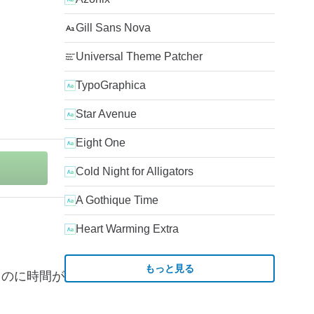
Gill Sans Nova
Universal Theme Patcher
TypoGraphica
Star Avenue
Eight One
Cold Night for Alligators
A Gothique Time
Heart Warming Extra
もっと見る
するのに時間が