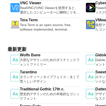
理、MBRおよびGUIDパーティションテ
Edit O
VNC Viewer
Cybe
80％以上を誇っています。かなり強力な
progra
ーブル（GPT）ディスクのディスク領域
sound files. Cut, copy
RealVNCのVNC Viewerを使用すると、
Powe
コンピューターを所有している場合、
these t
不足の問題の解決を可能にします。 パ
sounds togethe
選択したコンピューターに瞬時にリモー
ィスク
PCSX2は優れたエミュレーターです。
able to
ーティションのサイズ変更/移動システ
pitch o
トアクセスできます。 Mac、Windows
オ、オ
また、このアプリケーションはローエン
tasks. WPS Office 2016 Free has
ムドライブを拡張するディスクとパーテ
Tera Term
VMwar
PC、またはLinuxマシン、世界中のどこ
ンツ、さ
ドコンピューターのサポートも提供する
multipl
ィションをコピーパーティションをマー
Tera Term is an open source, free,
仮想マ
からでも。 VNC Viewerを使用すると、
ても、
ため、Playstation 2コンソールのすべて
French
ジ分割パーティション空き領域を再分配
software implemented, terminal
たコン
コンピューターのデスクトップを表示し
イメントの仲間で
の所有者は、PCで動作するゲームを見
Portug
するダイナミックディスクの変換パーテ
emulator application. It can emulate
するよ
たり、コンピューターの前に直接座って
とサラ
ることができます。 PCSX2エミュレー
langua
ィションを回復する
different types of computer terminals,
クトッ
いるかのようにマウスとキーボードを制
を解き
ターを使用すると、PS2コントローラー
languages requ
from DEC VT100 to DEC VT382, and it
ションに
御したりできます。 VNC Viewerは、イ
レクシ
を使用して、本物のプレイステーション
Despite
supports telnet, SSH 1 & 2 and serial
VMwar
ンストールと使用が簡単です。制御した
頭する
最新更新
体験をシミュレートできます。このアプ
comes 
port connections. It also has a built-in
はVM
いデバイスでインストーラーを実行し、
比類の
リケーションでは、ディスクからゲーム
such a
Wolfs Bane
Gidol
macro scripting language and some
を簡単
指示に従ってください。オプションで、
より、
を直接実行することも、ハードドライブ
and mul
大胆なデザインのためのダイナミックフ
Gido
other useful plugins. Key features
のとおりです。 
Windowsでのリモート展開に使用可能な
きます
からISOイメージとして実行することも
a PDF 
ォントファミリー
ォント
include: Automatically creates logs with
レーテ
MSIがあります。デスクトッププラット
DHR向け
できます。 主な機能は次のとおりで
count 
unique log names. Supports SSH,
す。 
フォームにVNC Viewerをインストール
4K、H
す。 Savestates：ボタンを1つ押すだけ
Persona
Tarantino
Swee
standard telnet and serial ports.
に、事
する権限がない場合は、スタンドアロン
ンツを
で、ゲームの現在の「状態」を保存でき
langua
タランティーノタイプフェイス：太くて
ロマン
Supports dec/digital/vt terminal
てくだ
オプションを選択する必要があります。
ニター
ます。 無制限のメモリーカード：好き
online template
荒々しいデザイン
ントな
standards. Tera Term is a useful
仮想マ
主な機能は次のとおりです。 クラウド
のミニ
なだけメモリーカードを保存でき、8MB
Writer 
application, which allows the connection
32ビ
サービスを介してVNC Connectを実行し
YouT
Traditional Gothic 17th c.
Datte
から64MBまでの単一の物理カードに制
Presen
to any remote Telnet or SSH hosts. It
ンを実行します。 2
ているコンピューターに接続します。
360
歴史的デザインのための本格的なゴシッ
デザイ
限されなくなりました。 高解像度グラ
creator
sports a clean and crisp layout that is
活用し
Apple Screen Sharing（ARD）などのサ
の向上：M
クフォント
なスク
フィックス：PCSX2を使用すると、
data p
easy to work with. The application does
シンと
ードパーティ製のVNC互換ソフトウェア
セット、
1080pまたは4K HDでゲームをプレイで
compat
not take a long time to wrap your head
コンピ