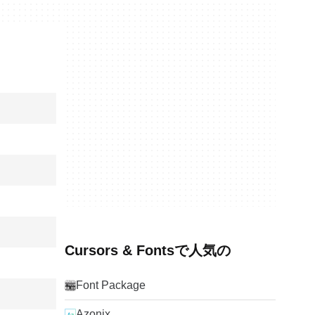
Cursors & Fontsで人気の
Font Package
Azonix