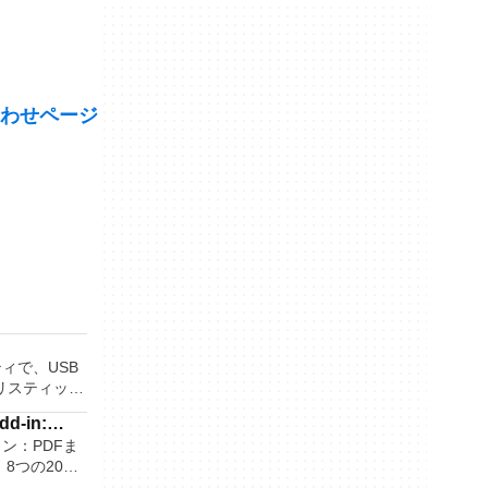
わせページ
ティで、USB
リスティック
ッシュドライ
dd-in:
成できます。
アドイン：PDFま
 or XPS
役立ちます。
8つの2007
UEFI用の起動
ラムでPDFおよび