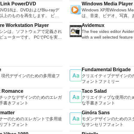
gg Vorbis, MP3, WAV or AIFF
可能なISOからUSBインス
rLink PowerDVD
Windows Media Player
m and presentation maker. With
XPS形式にエクスポートし
, splice or mix
アを作成する必要がある場合。 O
rDVD18は、DVDおよびBlu-rayデ
Windows XP用Windows Med
hree programs you will easily be
す。このツールを使用する
r. Change the speed or
ンストールされていないシ
以上のものを再生します。 ビデ
は、音楽、ビデオ、写真、
 deal with any office related
プログラムのサブセットでP
f a recording. Add new effects
する必要がある場合。 BIOSまたはその
ーディオ、写真、VR 360°コンテ
たテレビ番組などすべてを
びXPS形式の電子メール添
with LADSPA plug-ins. And more!
他のファームウェアをDOS
e Workstation Player
Avidemux
らにはYouTubeやVimeoにとっ
む最適な機能を搭載していま
e language support for English,
して送信することもできま
ュする必要がある場合。 
シンは、ソフトウェアで定義され
The free video editor Avi
PowerDVD18は重要なエンターテ
生、表示、外出先で楽しむ
, German, Spanish,
能はプログラムによって異
ーティリティを実行する必
ピューターです。 PCでPCを実行
with a well selected feature 
す。 Ultra HD HDR TV
ブル デバイスとの同期、
uese,Russian and Polish
このダウンロードは、次のOf
合。 Rufusは次の* ISOで動作します：
うなものです。 この無料のデス
your cutting, filtering and 
ウンドサウンドシステムの可能性
のデバイスとの共有も、す
ges. To switch between
ラムで動作します。 Microsoft Office
Arch Linux、Archbang、Bar
プ仮想化ソフトウェアアプリケー
tasks done. It reads and w
放ち、360°ビデオの増え続けるコ
行えます。 シンプルなデザイン - まっ
ires only a single click!
Access 2007。 Microsoft Office Excel
pebuilder、CentOS、Damn 
より、VMware Workstation、
file types (AVI, DVD, MPEG
ョンへのアクセスで仮想世界に没
たく新しい外観でデジタル
 being a free suite, WPS Office
2007。 Microsoft Office InfoPath
Linux、Fedora、FreeDOS
e Fusion、VMware Server、また
MKV) and comes with a vari
か、PCまたはラップトップでの
イメントを楽しめます。 
with many innovative features,
2007。 Microsoft Office OneNote
gNewSense、Hiren&#39;s
ware ESXで作成された仮想マシン
common codecs and filters
ない再生サポートと独自の強化に
をより多く - デジタル音
s the paragraph adjustment tool
2007。 Microsoft Office PowerPoint
LiveXP、Knoppix、Kubunt
e
Fundamental Brigade
に操作できます。 主な機能は次
automates your tasks by cr
どこにいても簡単にリラックスで
楽しくなります。 エンタ
tiple tabbed feature. It also has
2007。 Microsoft Office Publisher
Mint、NT Password Registr
le: 現代デザインのための多用途フ
クリエイティブデザインの
1台のPCで複数のオペ
projects and putting them in
。 新機能は次のとおりです。 4K
をすべて1つの場所に - 音
converter, spell check and word
2007。 Microsoft Office Visio 2007。
OpenSUSE、Parted Magi
フォントファミリー
ィングシステムを同時に実行しま
queue. Features: Non-linear video
に最適化 Ultra HD Blu-ray、
写真、録画したテレビ番組
feature. WPS Office 2016
Microsoft Office Word 2007。 2
Slackware、Tails、Trinity 
インストールや構成の問題なし
editing Apply filters and effe
EVC / H.265およびHDR10コンテ
して楽しめます。 どこでも楽
l Edition supports switching
Microsoft Officeプログ
t Romance
Taco Salad
Ubuntu、Ultimate Boot C
前構成された製品の利点を体験し
Transcode into various form
サポート全画面モードで21：9モ
どこにいても音楽、ビデオ
ge UI,File Roaming and Docer
Microsoft Save as PD
チックなデザインのためのエレガ
クリエイティブな使用のた
XP（SP2以降）、Windows Se
さい。 ホストコンピューターと
extract audio streams Subti
で2.35：1の映画を見る常時オン
セスできます。
s. Key features include:
インは、2007 Microsoft Off
手書きフォント
な手書きフォント
R2、Windows Vista、Wind
シン間でデータを共有します。
processor Project system P
ビューでYouTubeライブを見る
Efficient word processor.
フトウェアの補足条項であり
Windows 8。 *このリストは完全ではあ
ットと64ビットの両方の仮想マシ
scripting capabilities Graphi
ubeおよびVimeoで4K HDRおよび
rmatter
Ginóra Sans
tation Multimedia presentations
Microsoft Office syst
りません。 サポートされ
-way Virtual SMPを
command line interfaces V
ビデオを再生 VRエクスペリエンス
ナーのためのエレガントで多用途
モダンデザインのためのス
. Spreadsheets Powerful tool for
ライセンス条項の対象とな
次のとおりです。インドネ
ます。 サードパーティの仮想マ
encoders: MPEG-4 AVC, X
icrosoft Mixed Realityヘッド
リプトフォント
なサンセリフフォント
rocessing and analysis. 100%
ステム要件：サポートされ
ーシア語、セシュティナ、
イメージを使用します。 ホスト
ASP, MPEG-2 Video, MPEG
HTC、VIVE、およびOculus
ible with MS Office document file
ーティングシステム。 Window
イツ語、英語、スペイン語
ューターと仮想マシン間でデータ
DV, ... Audio encoders: AC-