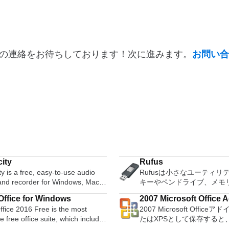
の連絡をお待ちしております！次に進みます。
お問い合
ity
Rufus
y is a free, easy-to-use audio
Rufusは小さなユーティリ
 and recorder for Windows, Mac
キーやペンドライブ、メモ
GNU/Linux and other operating
などの起動可能なUSBフラ
ffice for Windows
2007 Microsoft Office A
s. You can use Audacity to:
ブをフォーマットおよび作
fice 2016 Free is the most
2007 Microsoft Office
Microsoft Save as PDF
udio. Convert tapes and
Rufusは、次のシナリオで
le free office suite, which includes
たはXPSとして保存すると、
 into digital recordings or CDs.
Windows、Linux、および
ord processor, spreadsheet
Microsoft Officeプログ