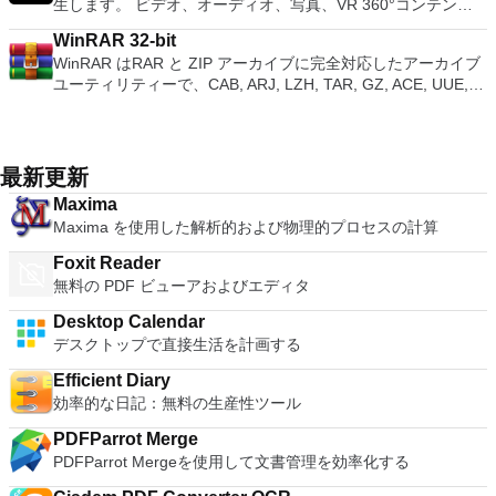
す。 各デバイスでVNC Viewerにサインインして、すべてのデ
生します。 ビデオ、オーディオ、写真、VR 360°コンテン
Svenska、Türkçe。
音楽、ビデオ、写真、録画したテレビ番組をすべて保存して楽
Microsoft Save as PDFまたはXPSアドインは、2007 Microsoft
バイス間の接続をバックアップおよび同期します。 仮想キー
ツ、さらにはYouTubeやVimeoにとっても、PowerDVD18は重
しめます。 どこでも楽しめる - どこにいても音楽、ビデオ、
Office systemソフトウェアの補足条項であり、2007 Microsoft
WinRAR 32-bit
ボードの上のスクロールバーには、Command / Windowsなど
要なエンターテイメントの仲間です。 Ultra HD HDR TVとサ
写真にアクセスできます。
Office systemソフトウェアのライセンス条項の対象となりま
WinRAR はRAR と ZIP アーカイブに完全対応したアーカイブ
の高度なキーが含まれています。 Bluetoothキーボードのサポ
ラウンドサウンドシステムの可能性を解き放ち、360°ビデオ
す。 システム要件：サポートされているオペレーティングシ
ユーティリティーで、CAB, ARJ, LZH, TAR, GZ, ACE, UUE,
ート。 VNC Connectサブスクリプションには、無料、有料、
の増え続けるコレクションへのアクセスで仮想世界に没頭する
ステム。 Windows Server 2003、Windows Vista、Windows
BZ2, JAR, ISO, 7Z, Z のアーカイブを解凍する事ができます。
試用の3つのバージョンがあります。 制御する必要のあるマシ
か、PCまたはラップトップでの比類のない再生サポートと独
XP Service Pack 2。
他のソフトに比べ小容量のアーカイブを作成するので、これに
ンごとに、RealVNCのWebサイトにアクセスして、各コンピ
自の強化により、どこにいても簡単にリラックスできます。
よりディスクスペースを確保する事ができ、送信コストの削減
ューターにVNC Connectをダウンロードするだけです。次
新機能は次のとおりです。 4K DHR向けに最適化 Ultra HD
にもなります。 WinRAR はマウスやメニュー、コマンドライ
に、RealVNCアカウントの資格情報を使用して、ローカルマ
Blu-ray、4K、HEVC / H.265およびHDR10コンテンツをサポー
最新更新
ンインターフェースを利用した対話型グラフィックインターフ
シンでVNC Viewerにサインインします。そこから、コンピュ
ト全画面モードで21：9モニターで2.35：1の映画を見る常時
Maxima
ェースを提供します。WinRAR は単純な質問応答のプロセス
ーターを確認して接続できます。 VNC Connectを使用する
オンのミニビューでYouTubeライブを見る YouTubeおよび
Maxima を使用した解析的および物理的プロセスの計算
で基本的なアーカイブ機能に即時アクセスできる特別
と、セッションはエンドツーエンドで暗号化されます。アプリ
Vimeoで4K HDRおよび360ビデオを再生 VRエクスペリエンス
な"Wizard"モードを採用することにより、他のアーカイブソフ
はすぐに各コンピューターをパスワードで保護します。コンピ
の向上：Microsoft Mixed Realityヘッドセット、HTC、VIVE、
Foxit Reader
トに比べ使用が簡単になりました。 WinRAR は１２８ビット
ューターへのログインに使用するのと同じユーザー名とパスワ
およびOculus Riftをサポート Fire TVとキャストのサポート
無料の PDF ビューアおよびエディタ
キーのAES (Advanced Encryption Standard)でアーカイブを暗
ードを入力するだけです。 WIN 7,8,8.1,10をサポートしま
注：これは商用トライアルです。
号化するので安心に使用でき、８兆５千８９０億ギガバイトま
す。 VNC ViewerのMacバージョンをお探しですか？ここから
Desktop Calendar
でのファイルやアーカイブに対応します。WinRARでは自己解
ダウンロード
デスクトップで直接生活を計画する
凍アーカイブやマルチボリュームアーカイブの作成もでき、リ
カバリー記録とリカバリー容量により物理的に損傷したアーカ
Efficient Diary
イブまで再構成することが可能です。
効率的な日記：無料の生産性ツール
PDFParrot Merge
PDFParrot Mergeを使用して文書管理を効率化する