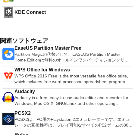
KDE Connect
関連ソフトウェア
EaseUS Partition Master Free
Partition Magicの代替として、EASEUS Partition Master
Home Editionは無料のオールインワンパーティションソリュ
ーションおよびディスク管理ユーティリティです。パーティシ
WPS Office for Windows
ョンの拡張（特にシステムドライブ用）、ディスク領域の管
WPS Office 2016 Free is the most versatile free office suite,
理、MBRおよびGUIDパーティションテーブル（GPT）ディス
which includes free word processor, spreadsheet program
クのディスク領域不足の問題の解決を可能にします。 パーテ
and presentation maker. With these three programs you will
ィションのサイズ変更/移動システムドライブを拡張するディ
Audacity
easily be able to deal with any office related tasks. WPS
スクとパーティションをコピーパーティションをマージ分割パ
Audacity is a free, easy-to-use audio editor and recorder for
Office 2016 Free has multiple language support for English,
ーティション空き領域を再分配するダイナミックディスクの変
Windows, Mac OS X, GNU/Linux and other operating
French, German, Spanish, Portuguese,Russian and Polish
換パーティションを回復する
systems. You can use Audacity to: Record live audio. Convert
languages. To switch between languages requires only a
PCSX2
tapes and records into digital recordings or CDs. Edit Ogg
single click! Despite being a free suite, WPS Office comes
PCSX2は、PC用のPlaystation 2エミュレーターです。エミュ
Vorbis, MP3, WAV or AIFF sound files. Cut, copy, splice or mix
with many innovative features, such as the paragraph
レータの互換性率は、プレイ可能なすべてのPS2ゲームの80％
sounds together. Change the speed or pitch of a recording.
adjustment tool and multiple tabbed feature. It also has a PDF
以上を誇っています。かなり強力なコンピューターを所有して
Add new effects with LADSPA plug-ins. And more!
converter, spell check and word count feature. WPS Office
Rufus