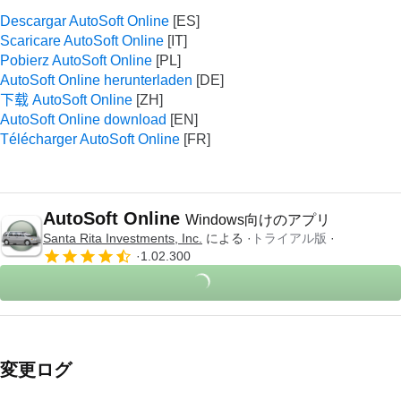
Descargar AutoSoft Online
Scaricare AutoSoft Online
Pobierz AutoSoft Online
AutoSoft Online herunterladen
下载 AutoSoft Online
AutoSoft Online download
Télécharger AutoSoft Online
AutoSoft Online
Windows向けのアプリ
Santa Rita Investments, Inc.
による
トライアル版
1.02.300
変更ログ