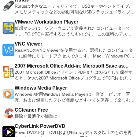
いる場合、PCSX2は優れたエミュレーターです。また、この
2016 Personal Edition supports switching language UI,File
Rufusは小さなユーティリティで、USBキーやペンドライブ、
アプリケーションはローエンドコンピューターのサポートも提
Roaming and Docer online templates. Key features include:
メモリスティックなどの起動可能なUSBフラッシュドライブを
供するため、Playstation 2コンソールのすべての所有者は、
Writer Efficient word processor. Presentation Multimedia
フォーマットおよび作成できます。 Rufusは、次のシナリオで
PCで動作するゲームを見ることができます。 PCSX2エミュレ
presentations creator. Spreadsheets Powerful tool for data
VMware Workstation Player
役立ちます。 Windows、Linux、およびUEFI用の起動可能な
ーターを使用すると、PS2コントローラーを使用して、本物の
processing and analysis. 100% compatible with MS Office
仮想マシンは、ソフトウェアで定義されたコンピューターで
ISOからUSBインストールメディアを作成する必要がある場
プレイステーション体験をシミュレートできます。このアプリ
document file types (.docx, .pptx, .xlsx, etc.). Thousands of
す。 PCでPCを実行するようなものです。 この無料のデスク
合。 OSがインストールされていないシステムで作業する必要
ケーションでは、ディスクからゲームを直接実行することも、
free document templates. Built-in PDF reader. Mobile device
トップ仮想化ソフトウェアアプリケーションにより、VMware
がある場合。 BIOSまたはその他のファームウェアをDOSから
ハードドライブからISOイメージとして実行することもできま
VNC Viewer
support (iOS and Android). WPS Cloud Storage included.
Workstation、VMware Fusion、VMware Server、または
フラッシュする必要がある場合。 低レベルのユーティリティ
す。 主な機能は次のとおりです。 Savestates：ボタンを1つ
RealVNCのVNC Viewerを使用すると、選択したコンピュータ
Although it is a free suite, WPS Office 2016 Free comes with
VMware ESXで作成された仮想マシンを簡単に操作できます。
を実行する必要がある場合。 Rufusは次の* ISOで動作しま
押すだけで、ゲームの現在の「状態」を保存できます。 無制
ーに瞬時にリモートアクセスできます。 Mac、Windows PC、
many innovative features, including a useful a paragraph
主な機能は次のとおりです。 1台のPCで複数のオペレーティ
す：Arch Linux、Archbang、BartPE / pebuilder、CentOS、
限のメモリーカード：好きなだけメモリーカードを保存でき、
またはLinuxマシン、世界中のどこからでも。 VNC Viewerを
adjustment tool int he Writer program. It has an Office to PDF
ングシステムを同時に実行します。 インストールや構成の問
Damn Small Linux、Fedora、FreeDOS、Gentoo、
8MBから64MBまでの単一の物理カードに制限されなくなりま
2007 Microsoft Office Add-in: Microsoft Save as
使用すると、コンピューターのデスクトップを表示したり、コ
converter, automatic spell checking and word count features.
題なしに、事前構成された製品の利点を体験してください。
gNewSense、Hiren&#39;s Boot CD、LiveXP、Knoppix、
した。 高解像度グラフィックス：PCSX2を使用すると、
2007 Microsoft Officeアドイン：PDFまたはXPSとして保存す
PDF or XPS
ンピューターの前に直接座っているかのようにマウスとキーボ
It also has some neat tools such as the Watermark in
ホストコンピューターと仮想マシン間でデータを共有します。
Kubuntu、Linux Mint、NT Password Registry Editor、
1080pまたは4K HDでゲームをプレイできます。 全体とし
ると、8つの2007 Microsoft OfficeプログラムでPDFおよび
ードを制御したりできます。 VNC Viewerは、インストールと
document, and converting PowerPoint to Word document
32ビットと64ビットの両方の仮想マシンを実行します。 2-
OpenSUSE、Parted Magic、Slackware、Tails、Trinity
て、PCSX2 PS2エミュレーターの機能は優れています。 PS2
XPS形式にエクスポートして保存できます。このツールを使用
使用が簡単です。制御したいデバイスでインストーラーを実行
support. Overall, WPS Office 2016 Free is a good alternative
way Virtual SMPを活用します。 サードパーティの仮想マシン
Rescue Kit、Ubuntu、Ultimate Boot CD、Windows XP（SP2
Windows Media Player
ゲームを高い精度でエミュレートでき、Windowsとエミュレ
すると、これらのプログラムのサブセットでPDF形式および
し、指示に従ってください。オプションで、Windowsでのリ
to Microsoft's offering. The Writer program is a versatile word
とイメージを使用します。 ホストコンピューターと仮想マシ
以降）、Windows Server 2003 R2、Windows Vista、
Windows XP用Windows Media Playerは、音楽、ビデオ、写
ーターを切り替えることができます。欠点は、高速ゲームに苦
XPS形式の電子メール添付ファイルとして送信することもでき
モート展開に使用可能なMSIがあります。デスクトッププラッ
processor; the Presentation program is an easy to use and
ン間でデータを共有します。 幅広いホストおよびゲストオペ
Windows 7、Windows 8。 *このリストは完全ではありませ
真、および録画したテレビ番組などすべてを保存して楽しむ最
労し、時々フリーズまたはクラッシュすることです。* PCSX2
ます（特定の機能はプログラムによって異なります）。 この
トフォームにVNC Viewerをインストールする権限がない場合
effective slide show maker that helps you to create impressive
レーティングシステムのサポート。 USB 2.0デバイスのサポー
ん。 サポートされている言語は次のとおりです。インドネシ
適な機能を搭載しています。 再生、表示、外出先で楽しむた
を使用するには、コンソールから抽出できるPlaystation 2
ダウンロードは、次のOfficeプログラムで動作します。
は、スタンドアロンオプションを選択する必要があります。
multimedia presentations; and the Spreadsheets program is
ト。 起動時にアプライアンス情報を取得します。 直感的なホ
CCleaner Free
ア語、マレーシア語、セシュティナ、ダンスク、ドイツ語、英
めのポータブル デバイスとの同期、さらには家中のデバイス
BIOSが必要です。
Microsoft Office Access 2007。 Microsoft Office Excel 2007。
主な機能は次のとおりです。 クラウドサービスを介してVNC
both a flexible and a powerful spreadsheet application.
ームページインターフェイスを介して仮想マシンに簡単にアク
掃除と最適化が簡単に
語、スペイン語、フランス語、フルバツキー、イタリア語、ラ
との共有も、すべて1か所で行えます。 シンプルなデザイン -
Microsoft Office InfoPath 2007。 Microsoft Office OneNote
Connectを実行しているコンピューターに接続します。 Apple
セスできます。 VMware Playerは、Microsoft Virtual Server仮
トヴィエシュ、リエトゥビウ、マジャール、オランダ、ノルス
まったく新しい外観でデジタル エンターテイメントを楽しめ
2007。 Microsoft Office PowerPoint 2007。 Microsoft Office
Screen Sharing（ARD）などのサードパーティ製のVNC互換
CyberLink PowerDVD
想マシンまたはMicrosoft Virtual PC仮想マシンもサポートして
ク、ポルスキ、ポルトガル、ポルトガル、スロヴェンスキー、
ます。 大好きな音楽をより多く - デジタル音楽体験がさらに
Publisher 2007。 Microsoft Office Visio 2007。 Microsoft
ソフトウェアを実行しているコンピューターに直接接続しま
PowerDVD18は、DVDおよびBlu-rayディスク以上のものを再
います。
スロベンツキー、スロヴェンスキーSrpski、Suomi、
楽しくなります。 エンターテイメントをすべて1つの場所に -
Office Word 2007。 2007 Microsoft Officeプログラムのこの