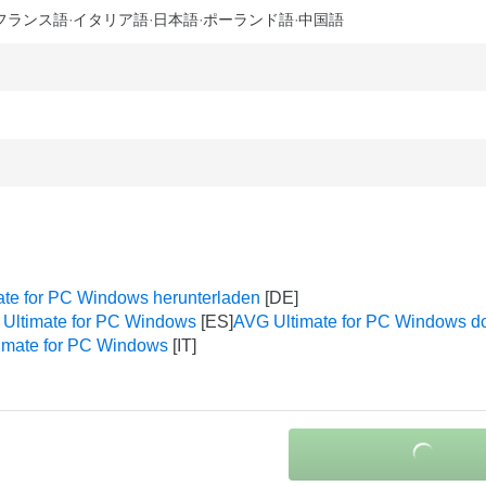
フランス語
イタリア語
日本語
ポーランド語
中国語
te for PC Windows herunterladen
Ultimate for PC Windows
AVG Ultimate for PC Windows d
timate for PC Windows