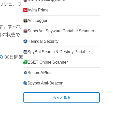
ッシュ、フ
Avira Prime
AntiLogger
ます。すべて
SuperAntiSpyware Portable Scanner
高の状態で
Heimdal Security
SpyBot Search & Destroy Portable
Nの
30日間無
ESET Online Scanner
SecureAPlus
Spybot Anti-Beacon
もっと見る