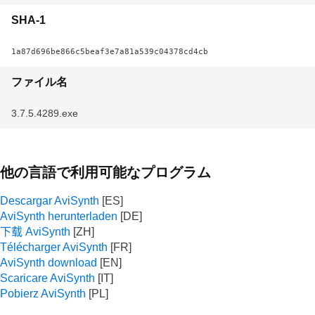
SHA-1
1a87d696be866c5beaf3e7a81a539c04378cd4cb
ファイル名
3.7.5.4289.exe
他の言語で利用可能なプログラム
Descargar AviSynth
AviSynth herunterladen
下载 AviSynth
Télécharger AviSynth
AviSynth download
Scaricare AviSynth
Pobierz AviSynth