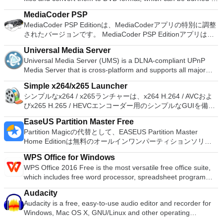
DVD. This can then be played on any standalone DVD player,
MediaCoder PSP
Media Center or Home Cinema. There are a number of useful
MediaCoder PSP Editionは、MediaCoderアプリの特別に調整
tools included in DVD Flick, including the ability to add
されたバージョンです。 MediaCoder PSP Editionアプリは、
additional custom audio tracks, and subtitles as well as create
ソニーのポータブルゲームハンドセットのビデオメディアをエ
a menu for easier navigation. DVD Flick supports over 45 file
Universal Media Server
ンコードするためのものです。アプリには最適化されたプリセ
formats, 60 video codecs, and 40 audio codecs. When you
Universal Media Server (UMS) is a DLNA-compliant UPnP
ットが付属しており、高速GPUアクセラレーションエンコー
have created a menu and added subtitles (if required) you
Media Server that is cross-platform and supports all major
ディングを使用して最高品質のメディアファイルを提供しま
can then burn your project to disc after encoding. DVD Flick
operating systems, including Windows, Linux and Mac OS X.
す。 主な機能は次のとおりです。 PSP AVC / PMP / MKVファ
can also read AviSynth scripts, which allow you to do
Simple x264/x265 Launcher
It can stream or transcode numerous different media formats
イルへの変換のサポート。 PSPビデオ用に最適化されたパラ
advanced post processing of images using a powerful
シンプルなx264 / x265ランチャーは、x264 H.264 / AVCおよ
with little or no configuration. Key features include: Easy to
メーター。 PSPへのファイルの自動転送のサポート。 最高の
scripting language. You will need to have AviSynth installed in
びx265 H.265 / HEVCエンコーダー用のシンプルなGUIを備え
configure. Written in Java for use on Windows, Linux or Mac
視覚的品質のための高度な時間的ビデオフィルタリング。
order to use its functionality in DVD Flick. Key Features
た軽量アプリです。 64ビットバージョンのエンコーダーで使
OS X. Intuitive user interface. Supported devices include*:
GPUエンコーディングアクセラレーション。 マルチコアの電
Include: Burn video files to DVD. Support for over 45 file
EaseUS Partition Master Free
用でき、AvisynthおよびVapourSynth入力のサポートを提供し
Apple iPhone. Boxee. Google Chromecast. Microsoft Xbox
力利用のサポート。 このアプリは、ムービーをPSP互換形式
formats. Support for over 60 video codecs. Support for over
Partition Magicの代替として、EASEUS Partition Master
ます。 シンプルなx264 / x265ランチャーには、使いやすいレ
One. Panasonic TVs. Philips TVs. Roku 3. Samsung TVs.
に変換するように設計されているため、ファイルを変換できる
40 audio codecs. Add your own subtitles. Easy to use
Home Editionは無料のオールインワンパーティションソリュ
イアウトがあり、組み込みの参照ボタンを使用してファイルを
Showtime. Sony PlayStation 3 (PS3). Sony PlayStation Vita.
シンプルなPSP専用ユーザーインターフェイスを備えていま
interface. Add title menus. Burn your project to disc after
ーションおよびディスク管理ユーティリティです。パーティシ
簡単に追加したり、ファイルをドラッグアンドドロップしたり
XBMC Media Center. Apple iPad. Apple iPod. Microsoft Xbox
す。 全体として、MediaCoder PSP Editionアプリは、比較的
WPS Office for Windows
encoding. DVD Flick uses the powerful FFMPEG project to
ョンの拡張（特にシステムドライブ用）、ディスク領域の管
できます。 AVS、VPY、MKV、MP4、AVI、FLV、Y4M、YUV
360. Sony PlayStation 4 (PS4). Western Digital WD TV Live.
高速で、PSPコンソールに高品質のエンコードパフォーマンス
WPS Office 2016 Free is the most versatile free office suite,
decode the many file formats and codecs it supports.
理、MBRおよびGUIDパーティションテーブル（GPT）ディス
などのさまざまな形式をサポートしています。 主な機能は次
Google Android. UMS is powered by MEncoder, FFmpeg,
を提供します。
which includes free word processor, spreadsheet program
FFMPEG is also used to provide audio and video encoding
クのディスク領域不足の問題の解決を可能にします。 パーテ
のとおりです。 H.264 / AVC（x264）およびH.265 /
tsMuxeR, AviSynth, MediaInfo and more, which combine to
and presentation maker. With these three programs you will
functionality in order to produce the finalized DVD. Overall,
ィションのサイズ変更/移動システムドライブを拡張するディ
HEVC（x265）ファイルの作成のサポート。 64ビットおよび
offer support for a wide range of different media formats. If
Audacity
easily be able to deal with any office related tasks. WPS
DVD Flick is fantastic tool that is lightweight, easy to use and
スクとパーティションをコピーパーティションをマージ分割パ
32ビットエンコーダーバイナリのサポート。 バッチエンコー
you want to stream your media to virtually any DLNA-
Audacity is a free, easy-to-use audio editor and recorder for
Office 2016 Free has multiple language support for English,
has virtually no learning curve. The interface is really simple
ーティション空き領域を再分配するダイナミックディスクの変
ディングのサポートが実装されています。 新しいジョブを追
compatible device around your home, then UMS is the way
Windows, Mac OS X, GNU/Linux and other operating
French, German, Spanish, Portuguese,Russian and Polish
to navigate and users of all levels of expertise will be able to
換パーティションを回復する
加するためのコマンドラインインターフェイスのサポート。
forward. It has nice stack of features, including the ability to