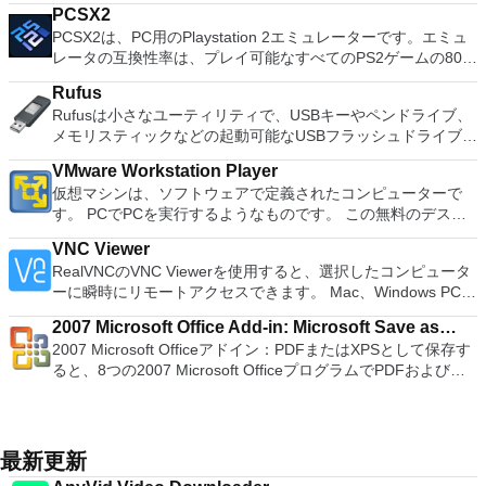
systems. You can use Audacity to: Record live audio. Convert
languages. To switch between languages requires only a
convert and burn DVD files in no time.
複数のエンコードジョブを同時に実行できます。 Avisynthお
PCSX2
undertake on the fly bitrate adjustment that adapts to your
tapes and records into digital recordings or CDs. Edit Ogg
single click! Despite being a free suite, WPS Office comes
よびVapurSynthフレームサーバー入力のサポート。 32ビット
PCSX2は、PC用のPlaystation 2エミュレーターです。エミュ
home network. This produces streams that automatically give
Vorbis, MP3, WAV or AIFF sound files. Cut, copy, splice or mix
with many innovative features, such as the paragraph
のAvisynth / VapourSynthは、64ビットのx264 / x265と混在で
レータの互換性率は、プレイ可能なすべてのPS2ゲームの80％
you the maximum available sound and video quality you can
sounds together. Change the speed or pitch of a recording.
adjustment tool and multiple tabbed feature. It also has a PDF
きます。 カスタムエンコーダパラメータのサポート。 ユーザ
以上を誇っています。かなり強力なコンピューターを所有して
get. The application also features a web interface for easy
Add new effects with LADSPA plug-ins. And more!
converter, spell check and word count feature. WPS Office
Rufus
ー定義のテンプレートを使用してエンコーダー構成を管理しま
いる場合、PCSX2は優れたエミュレーターです。また、この
use if your destination doesn't support DLNA, and it also
2016 Personal Edition supports switching language UI,File
Rufusは小さなユーティリティで、USBキーやペンドライブ、
す。 簡単なエンコーダ設定。 完全に自己完結型で、追加のコ
アプリケーションはローエンドコンピューターのサポートも提
works with subtitles and subtitle files too. *This list is not
Roaming and Docer online templates. Key features include:
メモリスティックなどの起動可能なUSBフラッシュドライブを
ーデックやプラグインは必要ありません。 テスト中、Simple
供するため、Playstation 2コンソールのすべての所有者は、
exhaustive. Looking for the Mac version of Universal Media
Writer Efficient word processor. Presentation Multimedia
フォーマットおよび作成できます。 Rufusは、次のシナリオで
x264 / x265 Launcherは比較的迅速にタスクを実行でき、良好
PCで動作するゲームを見ることができます。 PCSX2エミュレ
Server? Download Here
presentations creator. Spreadsheets Powerful tool for data
VMware Workstation Player
役立ちます。 Windows、Linux、およびUEFI用の起動可能な
な出力結果をもたらしました。そうは言っても、ファイルのサ
ーターを使用すると、PS2コントローラーを使用して、本物の
processing and analysis. 100% compatible with MS Office
仮想マシンは、ソフトウェアで定義されたコンピューターで
ISOからUSBインストールメディアを作成する必要がある場
イズが大きくなると多少苦労し、エンコード処理を完了するの
プレイステーション体験をシミュレートできます。このアプリ
document file types (.docx, .pptx, .xlsx, etc.). Thousands of
す。 PCでPCを実行するようなものです。 この無料のデスク
合。 OSがインストールされていないシステムで作業する必要
により多くの時間が必要になりました。 全体として、Simple
ケーションでは、ディスクからゲームを直接実行することも、
free document templates. Built-in PDF reader. Mobile device
トップ仮想化ソフトウェアアプリケーションにより、VMware
がある場合。 BIOSまたはその他のファームウェアをDOSから
x264 / x265 Launcherは、マルチメディアファイルをエンコー
ハードドライブからISOイメージとして実行することもできま
VNC Viewer
support (iOS and Android). WPS Cloud Storage included.
Workstation、VMware Fusion、VMware Server、または
フラッシュする必要がある場合。 低レベルのユーティリティ
ドするための直感的なGUIを備えた信頼性の高い強力なビデオ
す。 主な機能は次のとおりです。 Savestates：ボタンを1つ
RealVNCのVNC Viewerを使用すると、選択したコンピュータ
Although it is a free suite, WPS Office 2016 Free comes with
VMware ESXで作成された仮想マシンを簡単に操作できます。
を実行する必要がある場合。 Rufusは次の* ISOで動作しま
エンコーダーです。レイアウトは目にやさしいため、初心者か
押すだけで、ゲームの現在の「状態」を保存できます。 無制
ーに瞬時にリモートアクセスできます。 Mac、Windows PC、
many innovative features, including a useful a paragraph
主な機能は次のとおりです。 1台のPCで複数のオペレーティ
す：Arch Linux、Archbang、BartPE / pebuilder、CentOS、
らエキスパートまで、あらゆるレベルの専門知識を持つユーザ
限のメモリーカード：好きなだけメモリーカードを保存でき、
またはLinuxマシン、世界中のどこからでも。 VNC Viewerを
adjustment tool int he Writer program. It has an Office to PDF
ングシステムを同時に実行します。 インストールや構成の問
Damn Small Linux、Fedora、FreeDOS、Gentoo、
ーに適しています。そうは言っても、構成設定の一部は初心者
8MBから64MBまでの単一の物理カードに制限されなくなりま
2007 Microsoft Office Add-in: Microsoft Save as
使用すると、コンピューターのデスクトップを表示したり、コ
converter, automatic spell checking and word count features.
題なしに、事前構成された製品の利点を体験してください。
gNewSense、Hiren&#39;s Boot CD、LiveXP、Knoppix、
ユーザーが理解するのが難しくなる可能性があり、アプリのマ
した。 高解像度グラフィックス：PCSX2を使用すると、
2007 Microsoft Officeアドイン：PDFまたはXPSとして保存す
PDF or XPS
ンピューターの前に直接座っているかのようにマウスとキーボ
It also has some neat tools such as the Watermark in
ホストコンピューターと仮想マシン間でデータを共有します。
Kubuntu、Linux Mint、NT Password Registry Editor、
イナス面は小さなフットプリントを残さず、強力なPCを実行
1080pまたは4K HDでゲームをプレイできます。 全体とし
ると、8つの2007 Microsoft OfficeプログラムでPDFおよび
ードを制御したりできます。 VNC Viewerは、インストールと
document, and converting PowerPoint to Word document
32ビットと64ビットの両方の仮想マシンを実行します。 2-
OpenSUSE、Parted Magic、Slackware、Tails、Trinity
していない限りシステムリソースを破壊します。
て、PCSX2 PS2エミュレーターの機能は優れています。 PS2
XPS形式にエクスポートして保存できます。このツールを使用
使用が簡単です。制御したいデバイスでインストーラーを実行
support. Overall, WPS Office 2016 Free is a good alternative
way Virtual SMPを活用します。 サードパーティの仮想マシン
Rescue Kit、Ubuntu、Ultimate Boot CD、Windows XP（SP2
ゲームを高い精度でエミュレートでき、Windowsとエミュレ
すると、これらのプログラムのサブセットでPDF形式および
し、指示に従ってください。オプションで、Windowsでのリ
to Microsoft's offering. The Writer program is a versatile word
とイメージを使用します。 ホストコンピューターと仮想マシ
以降）、Windows Server 2003 R2、Windows Vista、
ーターを切り替えることができます。欠点は、高速ゲームに苦
XPS形式の電子メール添付ファイルとして送信することもでき
モート展開に使用可能なMSIがあります。デスクトッププラッ
processor; the Presentation program is an easy to use and
ン間でデータを共有します。 幅広いホストおよびゲストオペ
Windows 7、Windows 8。 *このリストは完全ではありませ
労し、時々フリーズまたはクラッシュすることです。* PCSX2
ます（特定の機能はプログラムによって異なります）。 この
トフォームにVNC Viewerをインストールする権限がない場合
最新更新
effective slide show maker that helps you to create impressive
レーティングシステムのサポート。 USB 2.0デバイスのサポー
ん。 サポートされている言語は次のとおりです。インドネシ
を使用するには、コンソールから抽出できるPlaystation 2
ダウンロードは、次のOfficeプログラムで動作します。
は、スタンドアロンオプションを選択する必要があります。
multimedia presentations; and the Spreadsheets program is
ト。 起動時にアプライアンス情報を取得します。 直感的なホ