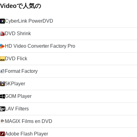
Videoで人気の
CyberLink PowerDVD
DVD Shrink
HD Video Converter Factory Pro
DVD Flick
Format Factory
5KPlayer
GOM Player
LAV Filters
MAGIX Films en DVD
Adobe Flash Player