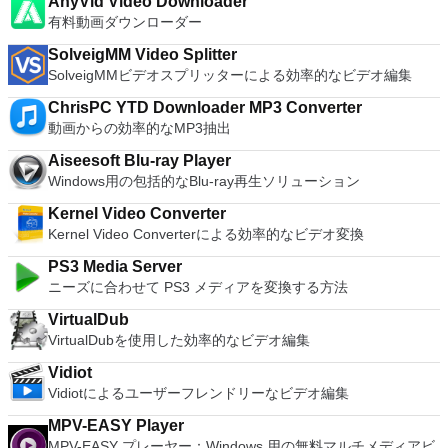
ア語、マレーシア語、セシュティナ、ダンスク、ドイツ語、英
AnyVid Video Downloader
BIOSが必要です。
Microsoft Office Access 2007。 Microsoft Office Excel 2007。
主な機能は次のとおりです。 クラウドサービスを介してVNC
both a flexible and a powerful spreadsheet application.
ームページインターフェイスを介して仮想マシンに簡単にアク
語、スペイン語、フランス語、フルバツキー、イタリア語、ラ
有料動画ダウンローダー
Microsoft Office InfoPath 2007。 Microsoft Office OneNote
Connectを実行しているコンピューターに接続します。 Apple
セスできます。 VMware Playerは、Microsoft Virtual Server仮
トヴィエシュ、リエトゥビウ、マジャール、オランダ、ノルス
2007。 Microsoft Office PowerPoint 2007。 Microsoft Office
Screen Sharing（ARD）などのサードパーティ製のVNC互換
想マシンまたはMicrosoft Virtual PC仮想マシンもサポートして
SolveigMM Video Splitter
ク、ポルスキ、ポルトガル、ポルトガル、スロヴェンスキー、
Publisher 2007。 Microsoft Office Visio 2007。 Microsoft
ソフトウェアを実行しているコンピューターに直接接続しま
います。
SolveigMMビデオスプリッターによる効率的なビデオ編集
スロベンツキー、スロヴェンスキーSrpski、Suomi、
Office Word 2007。 2007 Microsoft Officeプログラムのこの
す。 各デバイスでVNC Viewerにサインインして、すべてのデ
Svenska、Türkçe。
Microsoft Save as PDFまたはXPSアドインは、2007 Microsoft
バイス間の接続をバックアップおよび同期します。 仮想キー
ChrisPC YTD Downloader MP3 Converter
Office systemソフトウェアの補足条項であり、2007 Microsoft
ボードの上のスクロールバーには、Command / Windowsなど
動画からの効率的なMP3抽出
Office systemソフトウェアのライセンス条項の対象となりま
の高度なキーが含まれています。 Bluetoothキーボードのサポ
す。 システム要件：サポートされているオペレーティングシ
Aiseesoft Blu-ray Player
ート。 VNC Connectサブスクリプションには、無料、有料、
ステム。 Windows Server 2003、Windows Vista、Windows
Windows用の包括的なBlu-ray再生ソリューション
試用の3つのバージョンがあります。 制御する必要のあるマシ
XP Service Pack 2。
ンごとに、RealVNCのWebサイトにアクセスして、各コンピ
Kernel Video Converter
ューターにVNC Connectをダウンロードするだけです。次
Kernel Video Converterによる効率的なビデオ変換
に、RealVNCアカウントの資格情報を使用して、ローカルマ
シンでVNC Viewerにサインインします。そこから、コンピュ
PS3 Media Server
ーターを確認して接続できます。 VNC Connectを使用する
ニーズに合わせて PS3 メディアを変換する方法
と、セッションはエンドツーエンドで暗号化されます。アプリ
はすぐに各コンピューターをパスワードで保護します。コンピ
VirtualDub
ューターへのログインに使用するのと同じユーザー名とパスワ
VirtualDubを使用した効率的なビデオ編集
ードを入力するだけです。 WIN 7,8,8.1,10をサポートしま
す。 VNC ViewerのMacバージョンをお探しですか？ここから
Vidiot
ダウンロード
Vidiotによるユーザーフレンドリーなビデオ編集
MPV-EASY Player
MPV-EASY プレーヤー：Windows 用の無料マルチメディアビ