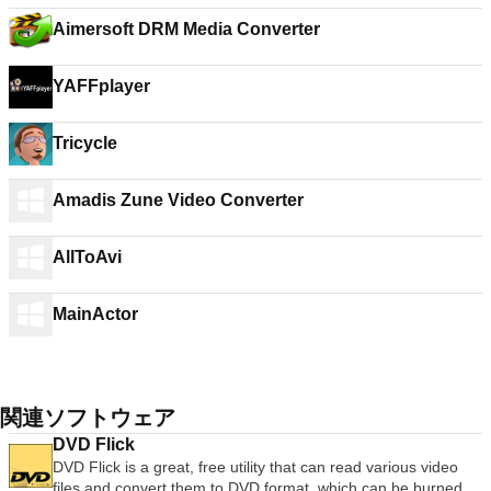
Aimersoft DRM Media Converter
YAFFplayer
Tricycle
Amadis Zune Video Converter
AllToAvi
MainActor
関連ソフトウェア
DVD Flick
DVD Flick is a great, free utility that can read various video
files and convert them to DVD format, which can be burned to