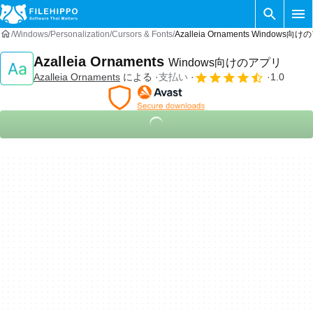
Windows
Personalization
Cursors & Fonts
Azalleia Ornaments Windows向
Azalleia Ornaments
Windows向けのアプリ
Azalleia Ornaments
による
支払い
1.0