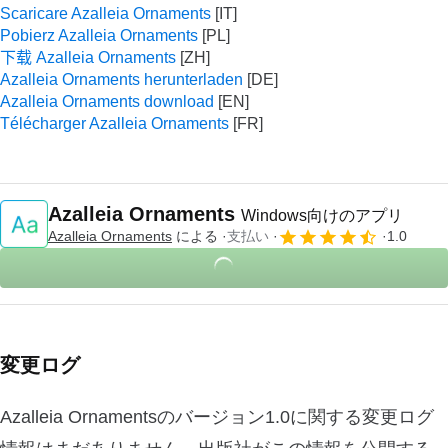
Scaricare Azalleia Ornaments
Pobierz Azalleia Ornaments
下载 Azalleia Ornaments
Azalleia Ornaments herunterladen
Azalleia Ornaments download
Télécharger Azalleia Ornaments
Azalleia Ornaments
Windows向けのアプリ
Azalleia Ornaments
による
支払い
1.0
変更ログ
Azalleia Ornamentsのバージョン1.0に関する変更ログ