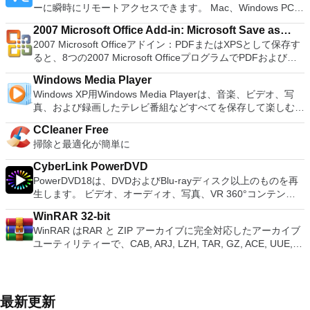
を実行する必要がある場合。 Rufusは次の* ISOで動作しま
押すだけで、ゲームの現在の「状態」を保存できます。 無制
ーに瞬時にリモートアクセスできます。 Mac、Windows PC、
many innovative features, including a useful a paragraph
主な機能は次のとおりです。 1台のPCで複数のオペレーティ
す：Arch Linux、Archbang、BartPE / pebuilder、CentOS、
限のメモリーカード：好きなだけメモリーカードを保存でき、
またはLinuxマシン、世界中のどこからでも。 VNC Viewerを
adjustment tool int he Writer program. It has an Office to PDF
ングシステムを同時に実行します。 インストールや構成の問
Damn Small Linux、Fedora、FreeDOS、Gentoo、
8MBから64MBまでの単一の物理カードに制限されなくなりま
2007 Microsoft Office Add-in: Microsoft Save as
使用すると、コンピューターのデスクトップを表示したり、コ
converter, automatic spell checking and word count features.
題なしに、事前構成された製品の利点を体験してください。
gNewSense、Hiren&#39;s Boot CD、LiveXP、Knoppix、
した。 高解像度グラフィックス：PCSX2を使用すると、
2007 Microsoft Officeアドイン：PDFまたはXPSとして保存す
PDF or XPS
ンピューターの前に直接座っているかのようにマウスとキーボ
It also has some neat tools such as the Watermark in
ホストコンピューターと仮想マシン間でデータを共有します。
Kubuntu、Linux Mint、NT Password Registry Editor、
1080pまたは4K HDでゲームをプレイできます。 全体とし
ると、8つの2007 Microsoft OfficeプログラムでPDFおよび
ードを制御したりできます。 VNC Viewerは、インストールと
document, and converting PowerPoint to Word document
32ビットと64ビットの両方の仮想マシンを実行します。 2-
OpenSUSE、Parted Magic、Slackware、Tails、Trinity
て、PCSX2 PS2エミュレーターの機能は優れています。 PS2
XPS形式にエクスポートして保存できます。このツールを使用
使用が簡単です。制御したいデバイスでインストーラーを実行
support. Overall, WPS Office 2016 Free is a good alternative
way Virtual SMPを活用します。 サードパーティの仮想マシン
Rescue Kit、Ubuntu、Ultimate Boot CD、Windows XP（SP2
Windows Media Player
ゲームを高い精度でエミュレートでき、Windowsとエミュレ
すると、これらのプログラムのサブセットでPDF形式および
し、指示に従ってください。オプションで、Windowsでのリ
to Microsoft's offering. The Writer program is a versatile word
とイメージを使用します。 ホストコンピューターと仮想マシ
以降）、Windows Server 2003 R2、Windows Vista、
Windows XP用Windows Media Playerは、音楽、ビデオ、写
ーターを切り替えることができます。欠点は、高速ゲームに苦
XPS形式の電子メール添付ファイルとして送信することもでき
モート展開に使用可能なMSIがあります。デスクトッププラッ
processor; the Presentation program is an easy to use and
ン間でデータを共有します。 幅広いホストおよびゲストオペ
Windows 7、Windows 8。 *このリストは完全ではありませ
真、および録画したテレビ番組などすべてを保存して楽しむ最
労し、時々フリーズまたはクラッシュすることです。* PCSX2
ます（特定の機能はプログラムによって異なります）。 この
トフォームにVNC Viewerをインストールする権限がない場合
effective slide show maker that helps you to create impressive
レーティングシステムのサポート。 USB 2.0デバイスのサポー
ん。 サポートされている言語は次のとおりです。インドネシ
適な機能を搭載しています。 再生、表示、外出先で楽しむた
を使用するには、コンソールから抽出できるPlaystation 2
ダウンロードは、次のOfficeプログラムで動作します。
は、スタンドアロンオプションを選択する必要があります。
multimedia presentations; and the Spreadsheets program is
ト。 起動時にアプライアンス情報を取得します。 直感的なホ
CCleaner Free
ア語、マレーシア語、セシュティナ、ダンスク、ドイツ語、英
めのポータブル デバイスとの同期、さらには家中のデバイス
BIOSが必要です。
Microsoft Office Access 2007。 Microsoft Office Excel 2007。
主な機能は次のとおりです。 クラウドサービスを介してVNC
both a flexible and a powerful spreadsheet application.
ームページインターフェイスを介して仮想マシンに簡単にアク
掃除と最適化が簡単に
語、スペイン語、フランス語、フルバツキー、イタリア語、ラ
との共有も、すべて1か所で行えます。 シンプルなデザイン -
Microsoft Office InfoPath 2007。 Microsoft Office OneNote
Connectを実行しているコンピューターに接続します。 Apple
セスできます。 VMware Playerは、Microsoft Virtual Server仮
トヴィエシュ、リエトゥビウ、マジャール、オランダ、ノルス
まったく新しい外観でデジタル エンターテイメントを楽しめ
2007。 Microsoft Office PowerPoint 2007。 Microsoft Office
Screen Sharing（ARD）などのサードパーティ製のVNC互換
CyberLink PowerDVD
想マシンまたはMicrosoft Virtual PC仮想マシンもサポートして
ク、ポルスキ、ポルトガル、ポルトガル、スロヴェンスキー、
ます。 大好きな音楽をより多く - デジタル音楽体験がさらに
Publisher 2007。 Microsoft Office Visio 2007。 Microsoft
ソフトウェアを実行しているコンピューターに直接接続しま
PowerDVD18は、DVDおよびBlu-rayディスク以上のものを再
います。
スロベンツキー、スロヴェンスキーSrpski、Suomi、
楽しくなります。 エンターテイメントをすべて1つの場所に -
Office Word 2007。 2007 Microsoft Officeプログラムのこの
す。 各デバイスでVNC Viewerにサインインして、すべてのデ
生します。 ビデオ、オーディオ、写真、VR 360°コンテン
Svenska、Türkçe。
音楽、ビデオ、写真、録画したテレビ番組をすべて保存して楽
Microsoft Save as PDFまたはXPSアドインは、2007 Microsoft
バイス間の接続をバックアップおよび同期します。 仮想キー
ツ、さらにはYouTubeやVimeoにとっても、PowerDVD18は重
しめます。 どこでも楽しめる - どこにいても音楽、ビデオ、
Office systemソフトウェアの補足条項であり、2007 Microsoft
WinRAR 32-bit
ボードの上のスクロールバーには、Command / Windowsなど
要なエンターテイメントの仲間です。 Ultra HD HDR TVとサ
写真にアクセスできます。
Office systemソフトウェアのライセンス条項の対象となりま
WinRAR はRAR と ZIP アーカイブに完全対応したアーカイブ
の高度なキーが含まれています。 Bluetoothキーボードのサポ
ラウンドサウンドシステムの可能性を解き放ち、360°ビデオ
す。 システム要件：サポートされているオペレーティングシ
ユーティリティーで、CAB, ARJ, LZH, TAR, GZ, ACE, UUE,
ート。 VNC Connectサブスクリプションには、無料、有料、
の増え続けるコレクションへのアクセスで仮想世界に没頭する
ステム。 Windows Server 2003、Windows Vista、Windows
BZ2, JAR, ISO, 7Z, Z のアーカイブを解凍する事ができます。
試用の3つのバージョンがあります。 制御する必要のあるマシ
か、PCまたはラップトップでの比類のない再生サポートと独
XP Service Pack 2。
他のソフトに比べ小容量のアーカイブを作成するので、これに
ンごとに、RealVNCのWebサイトにアクセスして、各コンピ
自の強化により、どこにいても簡単にリラックスできます。
よりディスクスペースを確保する事ができ、送信コストの削減
ューターにVNC Connectをダウンロードするだけです。次
新機能は次のとおりです。 4K DHR向けに最適化 Ultra HD
にもなります。 WinRAR はマウスやメニュー、コマンドライ
に、RealVNCアカウントの資格情報を使用して、ローカルマ
Blu-ray、4K、HEVC / H.265およびHDR10コンテンツをサポー
最新更新
ンインターフェースを利用した対話型グラフィックインターフ