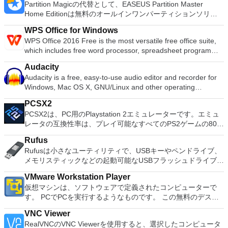
Partition Magicの代替として、EASEUS Partition Master
Home Editionは無料のオールインワンパーティションソリュ
ーションおよびディスク管理ユーティリティです。パーティシ
WPS Office for Windows
ョンの拡張（特にシステムドライブ用）、ディスク領域の管
WPS Office 2016 Free is the most versatile free office suite,
理、MBRおよびGUIDパーティションテーブル（GPT）ディス
which includes free word processor, spreadsheet program
クのディスク領域不足の問題の解決を可能にします。 パーテ
and presentation maker. With these three programs you will
ィションのサイズ変更/移動システムドライブを拡張するディ
Audacity
easily be able to deal with any office related tasks. WPS
スクとパーティションをコピーパーティションをマージ分割パ
Audacity is a free, easy-to-use audio editor and recorder for
Office 2016 Free has multiple language support for English,
ーティション空き領域を再分配するダイナミックディスクの変
Windows, Mac OS X, GNU/Linux and other operating
French, German, Spanish, Portuguese,Russian and Polish
換パーティションを回復する
systems. You can use Audacity to: Record live audio. Convert
languages. To switch between languages requires only a
PCSX2
tapes and records into digital recordings or CDs. Edit Ogg
single click! Despite being a free suite, WPS Office comes
PCSX2は、PC用のPlaystation 2エミュレーターです。エミュ
Vorbis, MP3, WAV or AIFF sound files. Cut, copy, splice or mix
with many innovative features, such as the paragraph
レータの互換性率は、プレイ可能なすべてのPS2ゲームの80％
sounds together. Change the speed or pitch of a recording.
adjustment tool and multiple tabbed feature. It also has a PDF
以上を誇っています。かなり強力なコンピューターを所有して
Add new effects with LADSPA plug-ins. And more!
converter, spell check and word count feature. WPS Office
Rufus
いる場合、PCSX2は優れたエミュレーターです。また、この
2016 Personal Edition supports switching language UI,File
Rufusは小さなユーティリティで、USBキーやペンドライブ、
アプリケーションはローエンドコンピューターのサポートも提
Roaming and Docer online templates. Key features include:
メモリスティックなどの起動可能なUSBフラッシュドライブを
供するため、Playstation 2コンソールのすべての所有者は、
Writer Efficient word processor. Presentation Multimedia
フォーマットおよび作成できます。 Rufusは、次のシナリオで
PCで動作するゲームを見ることができます。 PCSX2エミュレ
presentations creator. Spreadsheets Powerful tool for data
VMware Workstation Player
役立ちます。 Windows、Linux、およびUEFI用の起動可能な
ーターを使用すると、PS2コントローラーを使用して、本物の
processing and analysis. 100% compatible with MS Office
仮想マシンは、ソフトウェアで定義されたコンピューターで
ISOからUSBインストールメディアを作成する必要がある場
プレイステーション体験をシミュレートできます。このアプリ
document file types (.docx, .pptx, .xlsx, etc.). Thousands of
す。 PCでPCを実行するようなものです。 この無料のデスク
合。 OSがインストールされていないシステムで作業する必要
ケーションでは、ディスクからゲームを直接実行することも、
free document templates. Built-in PDF reader. Mobile device
トップ仮想化ソフトウェアアプリケーションにより、VMware
がある場合。 BIOSまたはその他のファームウェアをDOSから
ハードドライブからISOイメージとして実行することもできま
VNC Viewer
support (iOS and Android). WPS Cloud Storage included.
Workstation、VMware Fusion、VMware Server、または
フラッシュする必要がある場合。 低レベルのユーティリティ
す。 主な機能は次のとおりです。 Savestates：ボタンを1つ
RealVNCのVNC Viewerを使用すると、選択したコンピュータ
Although it is a free suite, WPS Office 2016 Free comes with
VMware ESXで作成された仮想マシンを簡単に操作できます。