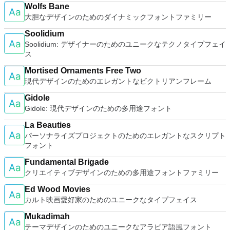
シンでVNC Viewerにサインインします。そこから、コンピュ
ト全画面モードで21：9モニターで2.35：1の映画を見る常時
Wolfs Bane
ェースを提供します。WinRAR は単純な質問応答のプロセス
ーターを確認して接続できます。 VNC Connectを使用する
オンのミニビューでYouTubeライブを見る YouTubeおよび
大胆なデザインのためのダイナミックフォントファミリー
で基本的なアーカイブ機能に即時アクセスできる特別
と、セッションはエンドツーエンドで暗号化されます。アプリ
Vimeoで4K HDRおよび360ビデオを再生 VRエクスペリエンス
な"Wizard"モードを採用することにより、他のアーカイブソフ
はすぐに各コンピューターをパスワードで保護します。コンピ
の向上：Microsoft Mixed Realityヘッドセット、HTC、VIVE、
Soolidium
トに比べ使用が簡単になりました。 WinRAR は１２８ビット
ューターへのログインに使用するのと同じユーザー名とパスワ
およびOculus Riftをサポート Fire TVとキャストのサポート
Soolidium: デザイナーのためのユニークなテクノタイプフェイ
キーのAES (Advanced Encryption Standard)でアーカイブを暗
ードを入力するだけです。 WIN 7,8,8.1,10をサポートしま
注：これは商用トライアルです。
ス
号化するので安心に使用でき、８兆５千８９０億ギガバイトま
す。 VNC ViewerのMacバージョンをお探しですか？ここから
でのファイルやアーカイブに対応します。WinRARでは自己解
ダウンロード
Mortised Ornaments Free Two
凍アーカイブやマルチボリュームアーカイブの作成もでき、リ
現代デザインのためのエレガントなビクトリアンフレーム
カバリー記録とリカバリー容量により物理的に損傷したアーカ
イブまで再構成することが可能です。
Gidole
Gidole: 現代デザインのための多用途フォント
La Beauties
パーソナライズプロジェクトのためのエレガントなスクリプト
フォント
Fundamental Brigade
クリエイティブデザインのための多用途フォントファミリー
Ed Wood Movies
カルト映画愛好家のためのユニークなタイプフェイス
Mukadimah
テーマデザインのためのユニークなアラビア語風フォント