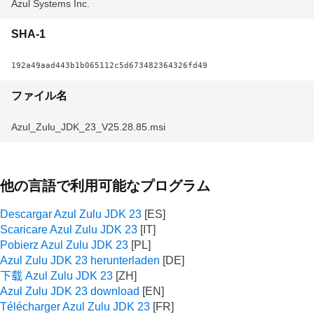
Azul Systems Inc.
SHA-1
192a49aad443b1b065112c5d673482364326fd49
ファイル名
Azul_Zulu_JDK_23_V25.28.85.msi
他の言語で利用可能なプログラム
Descargar Azul Zulu JDK 23
Scaricare Azul Zulu JDK 23
Pobierz Azul Zulu JDK 23
Azul Zulu JDK 23 herunterladen
下载 Azul Zulu JDK 23
Azul Zulu JDK 23 download
Télécharger Azul Zulu JDK 23