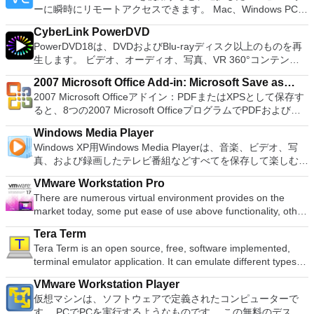
を実行する必要がある場合。 Rufusは次の* ISOで動作しま
押すだけで、ゲームの現在の「状態」を保存できます。 無制
ーに瞬時にリモートアクセスできます。 Mac、Windows PC、
French, German, Spanish, Portuguese,Russian and Polish
す：Arch Linux、Archbang、BartPE / pebuilder、CentOS、
限のメモリーカード：好きなだけメモリーカードを保存でき、
またはLinuxマシン、世界中のどこからでも。 VNC Viewerを
languages. To switch between languages requires only a
Damn Small Linux、Fedora、FreeDOS、Gentoo、
8MBから64MBまでの単一の物理カードに制限されなくなりま
CyberLink PowerDVD
使用すると、コンピューターのデスクトップを表示したり、コ
single click! Despite being a free suite, WPS Office comes
gNewSense、Hiren&#39;s Boot CD、LiveXP、Knoppix、
した。 高解像度グラフィックス：PCSX2を使用すると、
PowerDVD18は、DVDおよびBlu-rayディスク以上のものを再
ンピューターの前に直接座っているかのようにマウスとキーボ
with many innovative features, such as the paragraph
Kubuntu、Linux Mint、NT Password Registry Editor、
1080pまたは4K HDでゲームをプレイできます。 全体とし
生します。 ビデオ、オーディオ、写真、VR 360°コンテン
ードを制御したりできます。 VNC Viewerは、インストールと
adjustment tool and multiple tabbed feature. It also has a PDF
OpenSUSE、Parted Magic、Slackware、Tails、Trinity
て、PCSX2 PS2エミュレーターの機能は優れています。 PS2
ツ、さらにはYouTubeやVimeoにとっても、PowerDVD18は重
使用が簡単です。制御したいデバイスでインストーラーを実行
converter, spell check and word count feature. WPS Office
Rescue Kit、Ubuntu、Ultimate Boot CD、Windows XP（SP2
2007 Microsoft Office Add-in: Microsoft Save as
ゲームを高い精度でエミュレートでき、Windowsとエミュレ
要なエンターテイメントの仲間です。 Ultra HD HDR TVとサ
し、指示に従ってください。オプションで、Windowsでのリ
2016 Personal Edition supports switching language UI,File
以降）、Windows Server 2003 R2、Windows Vista、
2007 Microsoft Officeアドイン：PDFまたはXPSとして保存す
ーターを切り替えることができます。欠点は、高速ゲームに苦
PDF or XPS
ラウンドサウンドシステムの可能性を解き放ち、360°ビデオ
モート展開に使用可能なMSIがあります。デスクトッププラッ
Roaming and Docer online templates. Key features include:
Windows 7、Windows 8。 *このリストは完全ではありませ
ると、8つの2007 Microsoft OfficeプログラムでPDFおよび
労し、時々フリーズまたはクラッシュすることです。* PCSX2
の増え続けるコレクションへのアクセスで仮想世界に没頭する
トフォームにVNC Viewerをインストールする権限がない場合
Writer Efficient word processor. Presentation Multimedia
ん。 サポートされている言語は次のとおりです。インドネシ
XPS形式にエクスポートして保存できます。このツールを使用
を使用するには、コンソールから抽出できるPlaystation 2
か、PCまたはラップトップでの比類のない再生サポートと独
は、スタンドアロンオプションを選択する必要があります。
presentations creator. Spreadsheets Powerful tool for data
Windows Media Player
ア語、マレーシア語、セシュティナ、ダンスク、ドイツ語、英
すると、これらのプログラムのサブセットでPDF形式および
BIOSが必要です。
自の強化により、どこにいても簡単にリラックスできます。
主な機能は次のとおりです。 クラウドサービスを介してVNC
processing and analysis. 100% compatible with MS Office
Windows XP用Windows Media Playerは、音楽、ビデオ、写
語、スペイン語、フランス語、フルバツキー、イタリア語、ラ
XPS形式の電子メール添付ファイルとして送信することもでき
新機能は次のとおりです。 4K DHR向けに最適化 Ultra HD
Connectを実行しているコンピューターに接続します。 Apple
document file types (.docx, .pptx, .xlsx, etc.). Thousands of
真、および録画したテレビ番組などすべてを保存して楽しむ最
トヴィエシュ、リエトゥビウ、マジャール、オランダ、ノルス
ます（特定の機能はプログラムによって異なります）。 この
Blu-ray、4K、HEVC / H.265およびHDR10コンテンツをサポー
Screen Sharing（ARD）などのサードパーティ製のVNC互換
free document templates. Built-in PDF reader. Mobile device
適な機能を搭載しています。 再生、表示、外出先で楽しむた
ク、ポルスキ、ポルトガル、ポルトガル、スロヴェンスキー、
ダウンロードは、次のOfficeプログラムで動作します。
ト全画面モードで21：9モニターで2.35：1の映画を見る常時
ソフトウェアを実行しているコンピューターに直接接続しま
VMware Workstation Pro
support (iOS and Android). WPS Cloud Storage included.
めのポータブル デバイスとの同期、さらには家中のデバイス
スロベンツキー、スロヴェンスキーSrpski、Suomi、
Microsoft Office Access 2007。 Microsoft Office Excel 2007。
オンのミニビューでYouTubeライブを見る YouTubeおよび
す。 各デバイスでVNC Viewerにサインインして、すべてのデ
There are numerous virtual environment provides on the
Although it is a free suite, WPS Office 2016 Free comes with
との共有も、すべて1か所で行えます。 シンプルなデザイン -
Svenska、Türkçe。
Microsoft Office InfoPath 2007。 Microsoft Office OneNote
Vimeoで4K HDRおよび360ビデオを再生 VRエクスペリエンス
バイス間の接続をバックアップおよび同期します。 仮想キー
market today, some put ease of use above functionality, other
many innovative features, including a useful a paragraph
まったく新しい外観でデジタル エンターテイメントを楽しめ
2007。 Microsoft Office PowerPoint 2007。 Microsoft Office
の向上：Microsoft Mixed Realityヘッドセット、HTC、VIVE、
ボードの上のスクロールバーには、Command / Windowsなど
place integration above stability. VMware Workstation Pro is
adjustment tool int he Writer program. It has an Office to PDF
ます。 大好きな音楽をより多く - デジタル音楽体験がさらに
Publisher 2007。 Microsoft Office Visio 2007。 Microsoft
およびOculus Riftをサポート Fire TVとキャストのサポート
Tera Term
の高度なキーが含まれています。 Bluetoothキーボードのサポ
the easiest to use, the fastest and the most reliable app when
converter, automatic spell checking and word count features.
楽しくなります。 エンターテイメントをすべて1つの場所に -
Office Word 2007。 2007 Microsoft Officeプログラムのこの
注：これは商用トライアルです。
Tera Term is an open source, free, software implemented,
ート。 VNC Connectサブスクリプションには、無料、有料、
it comes to evaluating a new OS, or new software apps and
It also has some neat tools such as the Watermark in
音楽、ビデオ、写真、録画したテレビ番組をすべて保存して楽
Microsoft Save as PDFまたはXPSアドインは、2007 Microsoft
terminal emulator application. It can emulate different types of
試用の3つのバージョンがあります。 制御する必要のあるマシ
patches, in an isolated and safe virtualized environment. Key
document, and converting PowerPoint to Word document
しめます。 どこでも楽しめる - どこにいても音楽、ビデオ、
Office systemソフトウェアの補足条項であり、2007 Microsoft
computer terminals, from DEC VT100 to DEC VT382, and it
ンごとに、RealVNCのWebサイトにアクセスして、各コンピ
Features include: Powerful 3D Graphics - DirectX 10* and
support. Overall, WPS Office 2016 Free is a good alternative
写真にアクセスできます。
Office systemソフトウェアのライセンス条項の対象となりま
VMware Workstation Player
supports telnet, SSH 1 & 2 and serial port connections. It also
ューターにVNC Connectをダウンロードするだけです。次
OpenGL 3.3 support. VMware Compatibility - Create one; Run
to Microsoft's offering. The Writer program is a versatile word
す。 システム要件：サポートされているオペレーティングシ
仮想マシンは、ソフトウェアで定義されたコンピューターで
has a built-in macro scripting language and some other useful
に、RealVNCアカウントの資格情報を使用して、ローカルマ
anywhere on VMware software. vSphere and vCloud Air
processor; the Presentation program is an easy to use and
ステム。 Windows Server 2003、Windows Vista、Windows
す。 PCでPCを実行するようなものです。 この無料のデスク