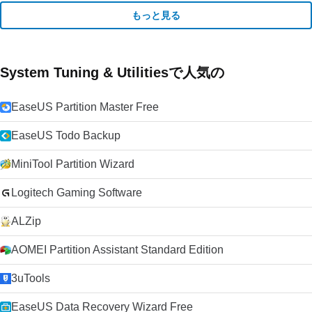
もっと見る
System Tuning & Utilitiesで人気の
EaseUS Partition Master Free
EaseUS Todo Backup
MiniTool Partition Wizard
Logitech Gaming Software
ALZip
AOMEI Partition Assistant Standard Edition
3uTools
EaseUS Data Recovery Wizard Free