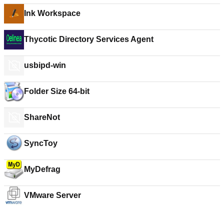
Ink Workspace
Thycotic Directory Services Agent
usbipd-win
Folder Size 64-bit
ShareNot
SyncToy
MyDefrag
VMware Server