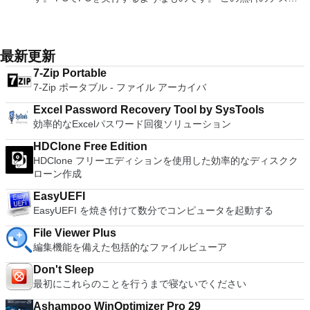
plugins. Key features include: Automatically creates logs with
シンでVNC Viewerにサインインします。そこから、コンピュ
Support - Drag and drop VMs between environments.
effective slide show maker that helps you to create impressive
XP Service Pack 2。
トップ仮想化ソフトウェアアプリケーションにより、VMware
unique log names. Supports SSH, standard telnet and serial
ーターを確認して接続できます。 VNC Connectを使用する
Restricted and Encrypted VMs - Protection and performance
multimedia presentations; and the Spreadsheets program is
Workstation、VMware Fusion、VMware Server、または
ports. Supports dec/digital/vt terminal standards. Tera Term is
と、セッションはエンドツーエンドで暗号化されます。アプリ
enhancements. Expiring Virtual Machines - Time-limited
both a flexible and a powerful spreadsheet application.
VMware ESXで作成された仮想マシンを簡単に操作できます。
a useful application, which allows the connection to any
はすぐに各コンピューターをパスワードで保護します。コンピ
virtual machines. Latest Hardware Support - Broadwell and
主な機能は次のとおりです。 1台のPCで複数のオペレーティ
remote Telnet or SSH hosts. It sports a clean and crisp layout
最新更新
ューターへのログインに使用するのと同じユーザー名とパスワ
Haswell CPU support. Enterprise Quality Virtual Machines -
ングシステムを同時に実行します。 インストールや構成の問
that is easy to work with. The application does not take a long
ードを入力するだけです。 WIN 7,8,8.1,10をサポートしま
16 vCPUs, 8TB virtual disks, and 64GB memory. Enhanced
7-Zip Portable
題なしに、事前構成された製品の利点を体験してください。
time to wrap your head around and is also very light on
す。 VNC ViewerのMacバージョンをお探しですか？ここから
IPv6 Support - IPv6-to-IPv4 NAT (6to4 and 4to6). Virtual
7-Zip ポータブル - ファイル アーカイバ
ホストコンピューターと仮想マシン間でデータを共有します。
system resources. So, if you need a free terminal emulator,
ダウンロード
Machine Video Memory - Up to 2GB. Enhanced Connectivity -
32ビットと64ビットの両方の仮想マシンを実行します。 2-
which is easy to master and supports remote Telnet or SSH
USB 3.0, Bluetooth, HD audio, printers, and Skype support.
Excel Password Recovery Tool by SysTools
way Virtual SMPを活用します。 サードパーティの仮想マシン
host connections then Tera Term is a good choice.
High Resolution Displays - 4K UHD and QHD+ support.
効率的なExcelパスワード回復ソリューション
とイメージを使用します。 ホストコンピューターと仮想マシ
VMware Workstation Pro is a perfect choice for those of you
ン間でデータを共有します。 幅広いホストおよびゲストオペ
HDClone Free Edition
who are a little skeptical about making the leap over to
レーティングシステムのサポート。 USB 2.0デバイスのサポー
HDClone フリーエディションを使用した効率的なディスクク
Windows 10. By utilizing an app like this, you'll get to try out
ト。 起動時にアプライアンス情報を取得します。 直感的なホ
ローン作成
all of Windows 10's new features in a safe sandboxed
ームページインターフェイスを介して仮想マシンに簡単にアク
environment, without the need to install the OS natively.
セスできます。 VMware Playerは、Microsoft Virtual Server仮
EasyUEFI
VMware Workstation Pro doesn't just support Microsofts OS,
想マシンまたはMicrosoft Virtual PC仮想マシンもサポートして
EasyUEFI を焼き付けて数分でコンピュータを起動する
you can also install Linux VMs, including Ubuntu, Red Hat,
います。
Fedora, and lots of other distributions as well. Overall,
File Viewer Plus
Workstation Pro offers high performance, strong reliability,
編集機能を備えた包括的なファイルビューア
and cutting edge features that make it stand out from the
crowd. The full version is a little pricey, but you do get what
Don't Sleep
you pay for.
最初にこれらのことを行うまで寝ないでください
Ashampoo WinOptimizer Pro 29