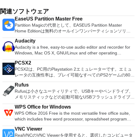
関連ソフトウェア
EaseUS Partition Master Free
Partition Magicの代替として、EASEUS Partition Master
Home Editionは無料のオールインワンパーティションソリュ
ーションおよびディスク管理ユーティリティです。パーティシ
Audacity
ョンの拡張（特にシステムドライブ用）、ディスク領域の管
Audacity is a free, easy-to-use audio editor and recorder for
理、MBRおよびGUIDパーティションテーブル（GPT）ディス
Windows, Mac OS X, GNU/Linux and other operating
クのディスク領域不足の問題の解決を可能にします。 パーテ
systems. You can use Audacity to: Record live audio. Convert
ィションのサイズ変更/移動システムドライブを拡張するディ
PCSX2
tapes and records into digital recordings or CDs. Edit Ogg
スクとパーティションをコピーパーティションをマージ分割パ
PCSX2は、PC用のPlaystation 2エミュレーターです。エミュ
Vorbis, MP3, WAV or AIFF sound files. Cut, copy, splice or mix
ーティション空き領域を再分配するダイナミックディスクの変
レータの互換性率は、プレイ可能なすべてのPS2ゲームの80％
sounds together. Change the speed or pitch of a recording.
換パーティションを回復する
以上を誇っています。かなり強力なコンピューターを所有して
Add new effects with LADSPA plug-ins. And more!
Rufus
いる場合、PCSX2は優れたエミュレーターです。また、この
Rufusは小さなユーティリティで、USBキーやペンドライブ、
アプリケーションはローエンドコンピューターのサポートも提
メモリスティックなどの起動可能なUSBフラッシュドライブを
供するため、Playstation 2コンソールのすべての所有者は、
フォーマットおよび作成できます。 Rufusは、次のシナリオで
PCで動作するゲームを見ることができます。 PCSX2エミュレ
WPS Office for Windows
役立ちます。 Windows、Linux、およびUEFI用の起動可能な
ーターを使用すると、PS2コントローラーを使用して、本物の
WPS Office 2016 Free is the most versatile free office suite,
ISOからUSBインストールメディアを作成する必要がある場
プレイステーション体験をシミュレートできます。このアプリ
which includes free word processor, spreadsheet program
合。 OSがインストールされていないシステムで作業する必要
ケーションでは、ディスクからゲームを直接実行することも、
and presentation maker. With these three programs you will
がある場合。 BIOSまたはその他のファームウェアをDOSから
ハードドライブからISOイメージとして実行することもできま
VNC Viewer
easily be able to deal with any office related tasks. WPS
フラッシュする必要がある場合。 低レベルのユーティリティ
す。 主な機能は次のとおりです。 Savestates：ボタンを1つ
RealVNCのVNC Viewerを使用すると、選択したコンピュータ
Office 2016 Free has multiple language support for English,