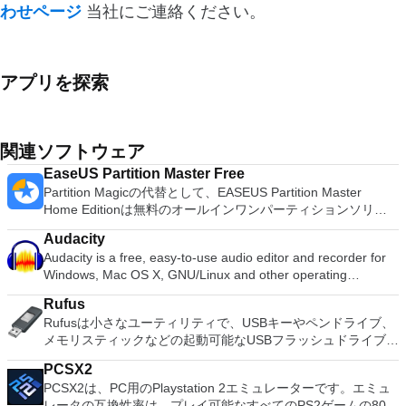
わせページ
当社にご連絡ください。
アプリを探索
関連ソフトウェア
EaseUS Partition Master Free
Partition Magicの代替として、EASEUS Partition Master
Home Editionは無料のオールインワンパーティションソリュ
ーションおよびディスク管理ユーティリティです。パーティシ
Audacity
ョンの拡張（特にシステムドライブ用）、ディスク領域の管
Audacity is a free, easy-to-use audio editor and recorder for
理、MBRおよびGUIDパーティションテーブル（GPT）ディス
Windows, Mac OS X, GNU/Linux and other operating
クのディスク領域不足の問題の解決を可能にします。 パーテ
systems. You can use Audacity to: Record live audio. Convert
ィションのサイズ変更/移動システムドライブを拡張するディ
Rufus
tapes and records into digital recordings or CDs. Edit Ogg
スクとパーティションをコピーパーティションをマージ分割パ
Rufusは小さなユーティリティで、USBキーやペンドライブ、
Vorbis, MP3, WAV or AIFF sound files. Cut, copy, splice or mix
ーティション空き領域を再分配するダイナミックディスクの変
メモリスティックなどの起動可能なUSBフラッシュドライブを
sounds together. Change the speed or pitch of a recording.
換パーティションを回復する
フォーマットおよび作成できます。 Rufusは、次のシナリオで
Add new effects with LADSPA plug-ins. And more!
PCSX2
役立ちます。 Windows、Linux、およびUEFI用の起動可能な
PCSX2は、PC用のPlaystation 2エミュレーターです。エミュ
ISOからUSBインストールメディアを作成する必要がある場
レータの互換性率は、プレイ可能なすべてのPS2ゲームの80％