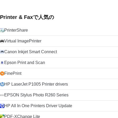
Printer & Faxで人気の
PrinterShare
Virtual ImagePrinter
Canon Inkjet Smart Connect
Epson Print and Scan
FinePrint
HP LaserJet P1005 Printer drivers
EPSON Stylus Photo R260 Series
HP All In One Printers Driver Update
PDF-XChange Lite