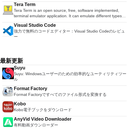
トップ仮想化ソフトウェアアプリケーションにより、VMware
adjustment tool int he Writer program. It has an Office to PDF
ます。 大好きな音楽をより多く - デジタル音楽体験がさらに
ト全画面モードで21：9モニターで2.35：1の映画を見る常時
Office systemソフトウェアのライセンス条項の対象となりま
Tera Term
の高度なキーが含まれています。 Bluetoothキーボードのサポ
Workstation、VMware Fusion、VMware Server、または
converter, automatic spell checking and word count features.
楽しくなります。 エンターテイメントをすべて1つの場所に -
オンのミニビューでYouTubeライブを見る YouTubeおよび
す。 システム要件：サポートされているオペレーティングシ
Tera Term is an open source, free, software implemented,
ート。 VNC Connectサブスクリプションには、無料、有料、
VMware ESXで作成された仮想マシンを簡単に操作できます。
It also has some neat tools such as the Watermark in
音楽、ビデオ、写真、録画したテレビ番組をすべて保存して楽
Vimeoで4K HDRおよび360ビデオを再生 VRエクスペリエンス
ステム。 Windows Server 2003、Windows Vista、Windows
terminal emulator application. It can emulate different types of
試用の3つのバージョンがあります。 制御する必要のあるマシ
主な機能は次のとおりです。 1台のPCで複数のオペレーティ
document, and converting PowerPoint to Word document
しめます。 どこでも楽しめる - どこにいても音楽、ビデオ、
の向上：Microsoft Mixed Realityヘッドセット、HTC、VIVE、
XP Service Pack 2。
computer terminals, from DEC VT100 to DEC VT382, and it
ンごとに、RealVNCのWebサイトにアクセスして、各コンピ
ングシステムを同時に実行します。 インストールや構成の問
support. Overall, WPS Office 2016 Free is a good alternative
写真にアクセスできます。
およびOculus Riftをサポート Fire TVとキャストのサポート
Visual Studio Code
supports telnet, SSH 1 & 2 and serial port connections. It also
ューターにVNC Connectをダウンロードするだけです。次
題なしに、事前構成された製品の利点を体験してください。
to Microsoft's offering. The Writer program is a versatile word
注：これは商用トライアルです。
強力で無料のコードエディター：Visual Studio Codeのレビュ
has a built-in macro scripting language and some other useful
に、RealVNCアカウントの資格情報を使用して、ローカルマ
ホストコンピューターと仮想マシン間でデータを共有します。
processor; the Presentation program is an easy to use and
ー
plugins. Key features include: Automatically creates logs with
シンでVNC Viewerにサインインします。そこから、コンピュ
32ビットと64ビットの両方の仮想マシンを実行します。 2-
effective slide show maker that helps you to create impressive
unique log names. Supports SSH, standard telnet and serial
ーターを確認して接続できます。 VNC Connectを使用する
way Virtual SMPを活用します。 サードパーティの仮想マシン
multimedia presentations; and the Spreadsheets program is
ports. Supports dec/digital/vt terminal standards. Tera Term is
と、セッションはエンドツーエンドで暗号化されます。アプリ
とイメージを使用します。 ホストコンピューターと仮想マシ
both a flexible and a powerful spreadsheet application.
a useful application, which allows the connection to any
はすぐに各コンピューターをパスワードで保護します。コンピ
ン間でデータを共有します。 幅広いホストおよびゲストオペ
remote Telnet or SSH hosts. It sports a clean and crisp layout
最新更新
ューターへのログインに使用するのと同じユーザー名とパスワ
レーティングシステムのサポート。 USB 2.0デバイスのサポー
that is easy to work with. The application does not take a long
ードを入力するだけです。 WIN 7,8,8.1,10をサポートしま
ト。 起動時にアプライアンス情報を取得します。 直感的なホ
Suyu
time to wrap your head around and is also very light on
す。 VNC ViewerのMacバージョンをお探しですか？ここから
ームページインターフェイスを介して仮想マシンに簡単にアク
Suyu: Windowsユーザーのための効率的なユーティリティツー
system resources. So, if you need a free terminal emulator,
ダウンロード
セスできます。 VMware Playerは、Microsoft Virtual Server仮
ル
which is easy to master and supports remote Telnet or SSH
想マシンまたはMicrosoft Virtual PC仮想マシンもサポートして
host connections then Tera Term is a good choice.
います。
Format Factory
Format Factoryですべてのファイル形式を変換する
Kobo
Kobo電子ブックをダウンロード
AnyVid Video Downloader
有料動画ダウンローダー