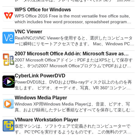
合。 OSがインストールされていないシステムで作業する必要
以上を誇っています。かなり強力なコンピューターを所有して
がある場合。 BIOSまたはその他のファームウェアをDOSから
WPS Office for Windows
いる場合、PCSX2は優れたエミュレーターです。また、この
フラッシュする必要がある場合。 低レベルのユーティリティ
WPS Office 2016 Free is the most versatile free office suite,
アプリケーションはローエンドコンピューターのサポートも提
を実行する必要がある場合。 Rufusは次の* ISOで動作しま
which includes free word processor, spreadsheet program
供するため、Playstation 2コンソールのすべての所有者は、
す：Arch Linux、Archbang、BartPE / pebuilder、CentOS、
and presentation maker. With these three programs you will
PCで動作するゲームを見ることができます。 PCSX2エミュレ
Damn Small Linux、Fedora、FreeDOS、Gentoo、
VNC Viewer
easily be able to deal with any office related tasks. WPS
ーターを使用すると、PS2コントローラーを使用して、本物の
gNewSense、Hiren&#39;s Boot CD、LiveXP、Knoppix、
RealVNCのVNC Viewerを使用すると、選択したコンピュータ
Office 2016 Free has multiple language support for English,
プレイステーション体験をシミュレートできます。このアプリ
Kubuntu、Linux Mint、NT Password Registry Editor、
ーに瞬時にリモートアクセスできます。 Mac、Windows PC、
French, German, Spanish, Portuguese,Russian and Polish
ケーションでは、ディスクからゲームを直接実行することも、
OpenSUSE、Parted Magic、Slackware、Tails、Trinity
またはLinuxマシン、世界中のどこからでも。 VNC Viewerを
languages. To switch between languages requires only a
ハードドライブからISOイメージとして実行することもできま
Rescue Kit、Ubuntu、Ultimate Boot CD、Windows XP（SP2
2007 Microsoft Office Add-in: Microsoft Save as
使用すると、コンピューターのデスクトップを表示したり、コ
single click! Despite being a free suite, WPS Office comes
す。 主な機能は次のとおりです。 Savestates：ボタンを1つ
以降）、Windows Server 2003 R2、Windows Vista、
2007 Microsoft Officeアドイン：PDFまたはXPSとして保存す
PDF or XPS
ンピューターの前に直接座っているかのようにマウスとキーボ
with many innovative features, such as the paragraph
押すだけで、ゲームの現在の「状態」を保存できます。 無制
Windows 7、Windows 8。 *このリストは完全ではありませ
ると、8つの2007 Microsoft OfficeプログラムでPDFおよび
ードを制御したりできます。 VNC Viewerは、インストールと
adjustment tool and multiple tabbed feature. It also has a PDF
限のメモリーカード：好きなだけメモリーカードを保存でき、
ん。 サポートされている言語は次のとおりです。インドネシ
XPS形式にエクスポートして保存できます。このツールを使用
使用が簡単です。制御したいデバイスでインストーラーを実行
converter, spell check and word count feature. WPS Office
8MBから64MBまでの単一の物理カードに制限されなくなりま
CyberLink PowerDVD
ア語、マレーシア語、セシュティナ、ダンスク、ドイツ語、英
すると、これらのプログラムのサブセットでPDF形式および
し、指示に従ってください。オプションで、Windowsでのリ
2016 Personal Edition supports switching language UI,File
した。 高解像度グラフィックス：PCSX2を使用すると、
PowerDVD18は、DVDおよびBlu-rayディスク以上のものを再
語、スペイン語、フランス語、フルバツキー、イタリア語、ラ
XPS形式の電子メール添付ファイルとして送信することもでき
モート展開に使用可能なMSIがあります。デスクトッププラッ
Roaming and Docer online templates. Key features include:
1080pまたは4K HDでゲームをプレイできます。 全体とし
生します。 ビデオ、オーディオ、写真、VR 360°コンテン
トヴィエシュ、リエトゥビウ、マジャール、オランダ、ノルス
ます（特定の機能はプログラムによって異なります）。 この
トフォームにVNC Viewerをインストールする権限がない場合
Writer Efficient word processor. Presentation Multimedia
て、PCSX2 PS2エミュレーターの機能は優れています。 PS2
ツ、さらにはYouTubeやVimeoにとっても、PowerDVD18は重
ク、ポルスキ、ポルトガル、ポルトガル、スロヴェンスキー、
ダウンロードは、次のOfficeプログラムで動作します。
は、スタンドアロンオプションを選択する必要があります。
presentations creator. Spreadsheets Powerful tool for data
Windows Media Player
ゲームを高い精度でエミュレートでき、Windowsとエミュレ
要なエンターテイメントの仲間です。 Ultra HD HDR TVとサ
スロベンツキー、スロヴェンスキーSrpski、Suomi、
Microsoft Office Access 2007。 Microsoft Office Excel 2007。
主な機能は次のとおりです。 クラウドサービスを介してVNC
processing and analysis. 100% compatible with MS Office
Windows XP用Windows Media Playerは、音楽、ビデオ、写
ーターを切り替えることができます。欠点は、高速ゲームに苦
ラウンドサウンドシステムの可能性を解き放ち、360°ビデオ
Svenska、Türkçe。
Microsoft Office InfoPath 2007。 Microsoft Office OneNote
Connectを実行しているコンピューターに接続します。 Apple
document file types (.docx, .pptx, .xlsx, etc.). Thousands of
真、および録画したテレビ番組などすべてを保存して楽しむ最
労し、時々フリーズまたはクラッシュすることです。* PCSX2
の増え続けるコレクションへのアクセスで仮想世界に没頭する
2007。 Microsoft Office PowerPoint 2007。 Microsoft Office
Screen Sharing（ARD）などのサードパーティ製のVNC互換
free document templates. Built-in PDF reader. Mobile device
適な機能を搭載しています。 再生、表示、外出先で楽しむた
を使用するには、コンソールから抽出できるPlaystation 2
か、PCまたはラップトップでの比類のない再生サポートと独
Publisher 2007。 Microsoft Office Visio 2007。 Microsoft
ソフトウェアを実行しているコンピューターに直接接続しま
VMware Workstation Player
support (iOS and Android). WPS Cloud Storage included.
めのポータブル デバイスとの同期、さらには家中のデバイス
BIOSが必要です。
自の強化により、どこにいても簡単にリラックスできます。
Office Word 2007。 2007 Microsoft Officeプログラムのこの
す。 各デバイスでVNC Viewerにサインインして、すべてのデ
仮想マシンは、ソフトウェアで定義されたコンピューターで
Although it is a free suite, WPS Office 2016 Free comes with
との共有も、すべて1か所で行えます。 シンプルなデザイン -
新機能は次のとおりです。 4K DHR向けに最適化 Ultra HD
Microsoft Save as PDFまたはXPSアドインは、2007 Microsoft
バイス間の接続をバックアップおよび同期します。 仮想キー
す。 PCでPCを実行するようなものです。 この無料のデスク
many innovative features, including a useful a paragraph
まったく新しい外観でデジタル エンターテイメントを楽しめ
Blu-ray、4K、HEVC / H.265およびHDR10コンテンツをサポー
Office systemソフトウェアの補足条項であり、2007 Microsoft
ボードの上のスクロールバーには、Command / Windowsなど