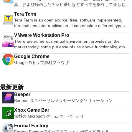
Office 2016 Free has multiple language support for English,
Microsoft Office InfoPath 2007。 Microsoft Office OneNote
Vimeoで4K HDRおよび360ビデオを再生 VRエクスペリエンス
バイス間の接続をバックアップおよび同期します。 仮想キー
真、および録画したテレビ番組などすべてを保存して楽しむ最
トヴィエシュ、リエトゥビウ、マジャール、オランダ、ノルス
French, German, Spanish, Portuguese,Russian and Polish
2007。 Microsoft Office PowerPoint 2007。 Microsoft Office
の向上：Microsoft Mixed Realityヘッドセット、HTC、VIVE、
ボードの上のスクロールバーには、Command / Windowsなど
適な機能を搭載しています。 再生、表示、外出先で楽しむた
ク、ポルスキ、ポルトガル、ポルトガル、スロヴェンスキー、
languages. To switch between languages requires only a
Publisher 2007。 Microsoft Office Visio 2007。 Microsoft
およびOculus Riftをサポート Fire TVとキャストのサポート
Tera Term
の高度なキーが含まれています。 Bluetoothキーボードのサポ
めのポータブル デバイスとの同期、さらには家中のデバイス
スロベンツキー、スロヴェンスキーSrpski、Suomi、
single click! Despite being a free suite, WPS Office comes
Office Word 2007。 2007 Microsoft Officeプログラムのこの
注：これは商用トライアルです。
Tera Term is an open source, free, software implemented,
ート。 VNC Connectサブスクリプションには、無料、有料、
との共有も、すべて1か所で行えます。 シンプルなデザイン -
Svenska、Türkçe。
with many innovative features, such as the paragraph
Microsoft Save as PDFまたはXPSアドインは、2007 Microsoft
terminal emulator application. It can emulate different types of
試用の3つのバージョンがあります。 制御する必要のあるマシ
まったく新しい外観でデジタル エンターテイメントを楽しめ
adjustment tool and multiple tabbed feature. It also has a PDF
Office systemソフトウェアの補足条項であり、2007 Microsoft
computer terminals, from DEC VT100 to DEC VT382, and it
ンごとに、RealVNCのWebサイトにアクセスして、各コンピ
ます。 大好きな音楽をより多く - デジタル音楽体験がさらに
converter, spell check and word count feature. WPS Office
Office systemソフトウェアのライセンス条項の対象となりま
VMware Workstation Pro
supports telnet, SSH 1 & 2 and serial port connections. It also
ューターにVNC Connectをダウンロードするだけです。次
楽しくなります。 エンターテイメントをすべて1つの場所に -
2016 Personal Edition supports switching language UI,File
す。 システム要件：サポートされているオペレーティングシ
There are numerous virtual environment provides on the
has a built-in macro scripting language and some other useful
に、RealVNCアカウントの資格情報を使用して、ローカルマ
音楽、ビデオ、写真、録画したテレビ番組をすべて保存して楽
Roaming and Docer online templates. Key features include:
ステム。 Windows Server 2003、Windows Vista、Windows
market today, some put ease of use above functionality, other
plugins. Key features include: Automatically creates logs with
シンでVNC Viewerにサインインします。そこから、コンピュ
しめます。 どこでも楽しめる - どこにいても音楽、ビデオ、
Writer Efficient word processor. Presentation Multimedia
XP Service Pack 2。
place integration above stability. VMware Workstation Pro is
unique log names. Supports SSH, standard telnet and serial
ーターを確認して接続できます。 VNC Connectを使用する
写真にアクセスできます。
presentations creator. Spreadsheets Powerful tool for data
Google Chrome
the easiest to use, the fastest and the most reliable app when
ports. Supports dec/digital/vt terminal standards. Tera Term is
と、セッションはエンドツーエンドで暗号化されます。アプリ
processing and analysis. 100% compatible with MS Office
Googleのトップ無料ブラウザ
it comes to evaluating a new OS, or new software apps and
a useful application, which allows the connection to any
はすぐに各コンピューターをパスワードで保護します。コンピ
document file types (.docx, .pptx, .xlsx, etc.). Thousands of
patches, in an isolated and safe virtualized environment. Key
remote Telnet or SSH hosts. It sports a clean and crisp layout
ューターへのログインに使用するのと同じユーザー名とパスワ
free document templates. Built-in PDF reader. Mobile device
Features include: Powerful 3D Graphics - DirectX 10* and
that is easy to work with. The application does not take a long
ードを入力するだけです。 WIN 7,8,8.1,10をサポートしま
support (iOS and Android). WPS Cloud Storage included.
OpenGL 3.3 support. VMware Compatibility - Create one; Run
time to wrap your head around and is also very light on
す。 VNC ViewerのMacバージョンをお探しですか？ここから
Although it is a free suite, WPS Office 2016 Free comes with
anywhere on VMware software. vSphere and vCloud Air
最新更新
system resources. So, if you need a free terminal emulator,
ダウンロード
many innovative features, including a useful a paragraph
Support - Drag and drop VMs between environments.
which is easy to master and supports remote Telnet or SSH
Beeper
adjustment tool int he Writer program. It has an Office to PDF
Restricted and Encrypted VMs - Protection and performance
host connections then Tera Term is a good choice.
Beeper: ユニバーサルメッセージングソリューション
converter, automatic spell checking and word count features.
enhancements. Expiring Virtual Machines - Time-limited
It also has some neat tools such as the Watermark in
virtual machines. Latest Hardware Support - Broadwell and
Xbox Game Bar
document, and converting PowerPoint to Word document
Haswell CPU support. Enterprise Quality Virtual Machines -
無料の Microsoft ゲーム オーバーレイ
support. Overall, WPS Office 2016 Free is a good alternative
16 vCPUs, 8TB virtual disks, and 64GB memory. Enhanced
to Microsoft's offering. The Writer program is a versatile word
IPv6 Support - IPv6-to-IPv4 NAT (6to4 and 4to6). Virtual
Format Factory
processor; the Presentation program is an easy to use and
Machine Video Memory - Up to 2GB. Enhanced Connectivity -
Format Factoryですべてのファイル形式を変換する