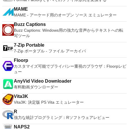
effective slide show maker that helps you to create impressive
USB 3.0, Bluetooth, HD audio, printers, and Skype support.
multimedia presentations; and the Spreadsheets program is
MAME
High Resolution Displays - 4K UHD and QHD+ support.
both a flexible and a powerful spreadsheet application.
MAME - アーケード用のオープン ソース エミュレーター
VMware Workstation Pro is a perfect choice for those of you
who are a little skeptical about making the leap over to
Buzz Captions
Windows 10. By utilizing an app like this, you'll get to try out
Buzz Captions: Windows用の強力な音声からテキストへの転
all of Windows 10's new features in a safe sandboxed
写ツール
environment, without the need to install the OS natively.
VMware Workstation Pro doesn't just support Microsofts OS,
7-Zip Portable
you can also install Linux VMs, including Ubuntu, Red Hat,
7-Zip ポータブル - ファイル アーカイバ
Fedora, and lots of other distributions as well. Overall,
Workstation Pro offers high performance, strong reliability,
Floorp
and cutting edge features that make it stand out from the
カスタマイズ可能でプライバシー重視のブラウザ：Floorpレビ
crowd. The full version is a little pricey, but you do get what
ュー
you pay for.
AnyVid Video Downloader
有料動画ダウンローダー
Vita3K
Vita3K: 決定版 PS Vita エミュレーター
R
強力な統計プログラミング：Rソフトウェアレビュー
NAPS2