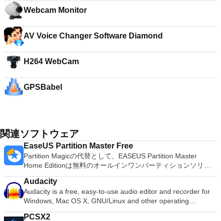
Webcam Monitor
AV Voice Changer Software Diamond
H264 WebCam
GPSBabel
関連ソフトウェア
EaseUS Partition Master Free
Partition Magicの代替として、EASEUS Partition Master
Home Editionは無料のオールインワンパーティションソリュ
ーションおよびディスク管理ユーティリティです。パーティシ
Audacity
ョンの拡張（特にシステムドライブ用）、ディスク領域の管
Audacity is a free, easy-to-use audio editor and recorder for
理、MBRおよびGUIDパーティションテーブル（GPT）ディス
Windows, Mac OS X, GNU/Linux and other operating
クのディスク領域不足の問題の解決を可能にします。 パーテ
systems. You can use Audacity to: Record live audio. Convert
ィションのサイズ変更/移動システムドライブを拡張するディ
PCSX2
tapes and records into digital recordings or CDs. Edit Ogg