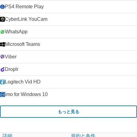
PS4 Remote Play
CyberLink YouCam
WhatsApp
Microsoft Teams
Viber
Droplr
Logitech Vid HD
imo for Windows 10
もっと見る
詳細
規約と条件