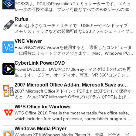
スクとパーティションをコピーパーティションをマージ分割パ
PCSX2は、PC用のPlaystation 2エミュレーターです。エミュ
Vorbis, MP3, WAV or AIFF sound files. Cut, copy, splice or mix
ーティション空き領域を再分配するダイナミックディスクの変
レータの互換性率は、プレイ可能なすべてのPS2ゲームの80％
sounds together. Change the speed or pitch of a recording.
換パーティションを回復する
以上を誇っています。かなり強力なコンピューターを所有して
Add new effects with LADSPA plug-ins. And more!
Rufus
いる場合、PCSX2は優れたエミュレーターです。また、この
Rufusは小さなユーティリティで、USBキーやペンドライブ、
アプリケーションはローエンドコンピューターのサポートも提
メモリスティックなどの起動可能なUSBフラッシュドライブを
供するため、Playstation 2コンソールのすべての所有者は、
フォーマットおよび作成できます。 Rufusは、次のシナリオで
PCで動作するゲームを見ることができます。 PCSX2エミュレ
VNC Viewer
役立ちます。 Windows、Linux、およびUEFI用の起動可能な
ーターを使用すると、PS2コントローラーを使用して、本物の
RealVNCのVNC Viewerを使用すると、選択したコンピュータ
ISOからUSBインストールメディアを作成する必要がある場
プレイステーション体験をシミュレートできます。このアプリ
ーに瞬時にリモートアクセスできます。 Mac、Windows PC、
合。 OSがインストールされていないシステムで作業する必要
ケーションでは、ディスクからゲームを直接実行することも、
またはLinuxマシン、世界中のどこからでも。 VNC Viewerを
がある場合。 BIOSまたはその他のファームウェアをDOSから
ハードドライブからISOイメージとして実行することもできま
CyberLink PowerDVD
使用すると、コンピューターのデスクトップを表示したり、コ
フラッシュする必要がある場合。 低レベルのユーティリティ
す。 主な機能は次のとおりです。 Savestates：ボタンを1つ
PowerDVD18は、DVDおよびBlu-rayディスク以上のものを再
ンピューターの前に直接座っているかのようにマウスとキーボ
を実行する必要がある場合。 Rufusは次の* ISOで動作しま
押すだけで、ゲームの現在の「状態」を保存できます。 無制
生します。 ビデオ、オーディオ、写真、VR 360°コンテン
ードを制御したりできます。 VNC Viewerは、インストールと
す：Arch Linux、Archbang、BartPE / pebuilder、CentOS、
限のメモリーカード：好きなだけメモリーカードを保存でき、
ツ、さらにはYouTubeやVimeoにとっても、PowerDVD18は重
使用が簡単です。制御したいデバイスでインストーラーを実行
Damn Small Linux、Fedora、FreeDOS、Gentoo、
8MBから64MBまでの単一の物理カードに制限されなくなりま
2007 Microsoft Office Add-in: Microsoft Save as
要なエンターテイメントの仲間です。 Ultra HD HDR TVとサ
し、指示に従ってください。オプションで、Windowsでのリ
gNewSense、Hiren&#39;s Boot CD、LiveXP、Knoppix、
した。 高解像度グラフィックス：PCSX2を使用すると、
2007 Microsoft Officeアドイン：PDFまたはXPSとして保存す
PDF or XPS
ラウンドサウンドシステムの可能性を解き放ち、360°ビデオ
モート展開に使用可能なMSIがあります。デスクトッププラッ
Kubuntu、Linux Mint、NT Password Registry Editor、
1080pまたは4K HDでゲームをプレイできます。 全体とし
ると、8つの2007 Microsoft OfficeプログラムでPDFおよび
の増え続けるコレクションへのアクセスで仮想世界に没頭する
トフォームにVNC Viewerをインストールする権限がない場合
OpenSUSE、Parted Magic、Slackware、Tails、Trinity
て、PCSX2 PS2エミュレーターの機能は優れています。 PS2
XPS形式にエクスポートして保存できます。このツールを使用
か、PCまたはラップトップでの比類のない再生サポートと独
は、スタンドアロンオプションを選択する必要があります。
Rescue Kit、Ubuntu、Ultimate Boot CD、Windows XP（SP2
WPS Office for Windows
ゲームを高い精度でエミュレートでき、Windowsとエミュレ
すると、これらのプログラムのサブセットでPDF形式および
自の強化により、どこにいても簡単にリラックスできます。
主な機能は次のとおりです。 クラウドサービスを介してVNC
以降）、Windows Server 2003 R2、Windows Vista、
WPS Office 2016 Free is the most versatile free office suite,
ーターを切り替えることができます。欠点は、高速ゲームに苦
XPS形式の電子メール添付ファイルとして送信することもでき
新機能は次のとおりです。 4K DHR向けに最適化 Ultra HD
Connectを実行しているコンピューターに接続します。 Apple
Windows 7、Windows 8。 *このリストは完全ではありませ
which includes free word processor, spreadsheet program
労し、時々フリーズまたはクラッシュすることです。* PCSX2
ます（特定の機能はプログラムによって異なります）。 この
Blu-ray、4K、HEVC / H.265およびHDR10コンテンツをサポー
Screen Sharing（ARD）などのサードパーティ製のVNC互換
ん。 サポートされている言語は次のとおりです。インドネシ
and presentation maker. With these three programs you will
を使用するには、コンソールから抽出できるPlaystation 2
ダウンロードは、次のOfficeプログラムで動作します。
ト全画面モードで21：9モニターで2.35：1の映画を見る常時
ソフトウェアを実行しているコンピューターに直接接続しま
Windows Media Player
ア語、マレーシア語、セシュティナ、ダンスク、ドイツ語、英
easily be able to deal with any office related tasks. WPS
BIOSが必要です。
Microsoft Office Access 2007。 Microsoft Office Excel 2007。
オンのミニビューでYouTubeライブを見る YouTubeおよび
す。 各デバイスでVNC Viewerにサインインして、すべてのデ
Windows XP用Windows Media Playerは、音楽、ビデオ、写
語、スペイン語、フランス語、フルバツキー、イタリア語、ラ