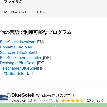
ファイル名
IVT_BlueSoleil_8.0.356.0.zip
他の言語で利用可能なプログラム
BlueSoleil download
Pobierz BlueSoleil
Scaricare BlueSoleil
BlueSoleil herunterladen
Descargar BlueSoleil
Télécharger BlueSoleil
下载 BlueSoleil
BlueSoleil
Windows向けのアプリ
bluesoleil
による
トライアル版
10.0.498.0