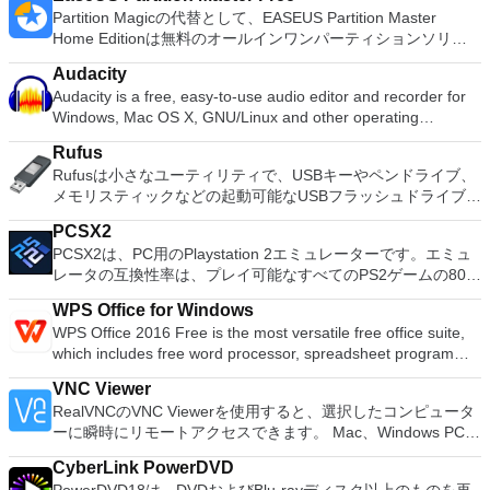
Partition Magicの代替として、EASEUS Partition Master
Home Editionは無料のオールインワンパーティションソリュ
ーションおよびディスク管理ユーティリティです。パーティシ
Audacity
ョンの拡張（特にシステムドライブ用）、ディスク領域の管
Audacity is a free, easy-to-use audio editor and recorder for
理、MBRおよびGUIDパーティションテーブル（GPT）ディス
Windows, Mac OS X, GNU/Linux and other operating
クのディスク領域不足の問題の解決を可能にします。 パーテ
systems. You can use Audacity to: Record live audio. Convert
ィションのサイズ変更/移動システムドライブを拡張するディ
Rufus
tapes and records into digital recordings or CDs. Edit Ogg
スクとパーティションをコピーパーティションをマージ分割パ
Rufusは小さなユーティリティで、USBキーやペンドライブ、
Vorbis, MP3, WAV or AIFF sound files. Cut, copy, splice or mix
ーティション空き領域を再分配するダイナミックディスクの変
メモリスティックなどの起動可能なUSBフラッシュドライブを
sounds together. Change the speed or pitch of a recording.
換パーティションを回復する
フォーマットおよび作成できます。 Rufusは、次のシナリオで
Add new effects with LADSPA plug-ins. And more!
PCSX2
役立ちます。 Windows、Linux、およびUEFI用の起動可能な
PCSX2は、PC用のPlaystation 2エミュレーターです。エミュ
ISOからUSBインストールメディアを作成する必要がある場
レータの互換性率は、プレイ可能なすべてのPS2ゲームの80％
合。 OSがインストールされていないシステムで作業する必要
以上を誇っています。かなり強力なコンピューターを所有して
がある場合。 BIOSまたはその他のファームウェアをDOSから
WPS Office for Windows
いる場合、PCSX2は優れたエミュレーターです。また、この
フラッシュする必要がある場合。 低レベルのユーティリティ
WPS Office 2016 Free is the most versatile free office suite,
アプリケーションはローエンドコンピューターのサポートも提
を実行する必要がある場合。 Rufusは次の* ISOで動作しま
which includes free word processor, spreadsheet program
供するため、Playstation 2コンソールのすべての所有者は、
す：Arch Linux、Archbang、BartPE / pebuilder、CentOS、
and presentation maker. With these three programs you will
PCで動作するゲームを見ることができます。 PCSX2エミュレ
Damn Small Linux、Fedora、FreeDOS、Gentoo、
VNC Viewer
easily be able to deal with any office related tasks. WPS
ーターを使用すると、PS2コントローラーを使用して、本物の
gNewSense、Hiren&#39;s Boot CD、LiveXP、Knoppix、
RealVNCのVNC Viewerを使用すると、選択したコンピュータ
Office 2016 Free has multiple language support for English,
プレイステーション体験をシミュレートできます。このアプリ
Kubuntu、Linux Mint、NT Password Registry Editor、
ーに瞬時にリモートアクセスできます。 Mac、Windows PC、
French, German, Spanish, Portuguese,Russian and Polish
ケーションでは、ディスクからゲームを直接実行することも、
OpenSUSE、Parted Magic、Slackware、Tails、Trinity
またはLinuxマシン、世界中のどこからでも。 VNC Viewerを
languages. To switch between languages requires only a
ハードドライブからISOイメージとして実行することもできま
Rescue Kit、Ubuntu、Ultimate Boot CD、Windows XP（SP2
CyberLink PowerDVD
使用すると、コンピューターのデスクトップを表示したり、コ
single click! Despite being a free suite, WPS Office comes
す。 主な機能は次のとおりです。 Savestates：ボタンを1つ
以降）、Windows Server 2003 R2、Windows Vista、