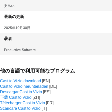
支払い
最新の更新
2025年10月30日
著者
‪‪Productive Software‬
他の言語で利用可能なプログラム
Cast to Vizio download
Cast to Vizio herunterladen
Descargar Cast to Vizio
下载 Cast to Vizio
Télécharger Cast to Vizio
Scaricare Cast to Vizio