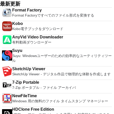
projects and putting them into the job queue. Features: Non-
32ビットと64ビットの両方の仮想マシンを実行します。 2-
最新更新
ューターへのログインに使用するのと同じユーザー名とパスワ
which is easy to master and supports remote Telnet or SSH
linear video editing Apply filters and effects Transcode into
way Virtual SMPを活用します。 サードパーティの仮想マシン
ードを入力するだけです。 WIN 7,8,8.1,10をサポートしま
host connections then Tera Term is a good choice.
Format Factory
various formats Insert or extract audio streams Subtitle
とイメージを使用します。 ホストコンピューターと仮想マシ
す。 VNC ViewerのMacバージョンをお探しですか？ここから
Format Factoryですべてのファイル形式を変換する
processor Project system Powerful scripting capabilities
ン間でデータを共有します。 幅広いホストおよびゲストオペ
ダウンロード
Graphical or command line interfaces Video encoders:
レーティングシステムのサポート。 USB 2.0デバイスのサポー
Kobo
MPEG-4 AVC, XviD, MPEG-4 ASP, MPEG-2 Video, MPEG-1
ト。 起動時にアプライアンス情報を取得します。 直感的なホ
Kobo電子ブックをダウンロード
Video, DV, ... Audio encoders: AC-3, AAC, MP3, MP2, Vorbis,
ームページインターフェイスを介して仮想マシンに簡単にアク
PCM, ... Container: AVI, MPEG-PS/TS, MP4, MKV, FLV, OGM,
セスできます。 VMware Playerは、Microsoft Virtual Server仮
AnyVid Video Downloader
...
想マシンまたはMicrosoft Virtual PC仮想マシンもサポートして
有料動画ダウンローダー
います。
Suyu
Suyu: Windowsユーザーのための効率的なユーティリティツー
ル
SketchUp Viewer
SketchUp Viewer - デジタル作品で物理的な体験を作成します
7-Zip Portable
7-Zip ポータブル - ファイル アーカイバ
NewFileTime
Windows 用の無料のファイル タイムスタンプ マネージャー
HDClone Free Edition