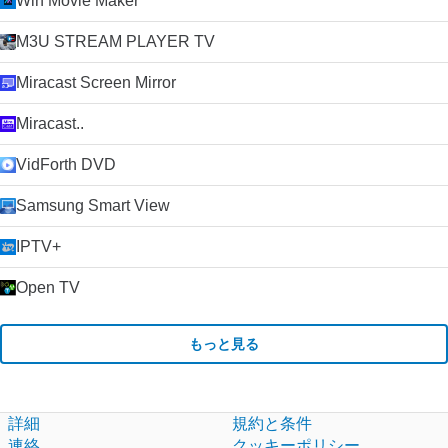
Win Movie Maker
M3U STREAM PLAYER TV
Miracast Screen Mirror
Miracast..
VidForth DVD
Samsung Smart View
IPTV+
Open TV
もっと見る
詳細
規約と条件
連絡
クッキーポリシー