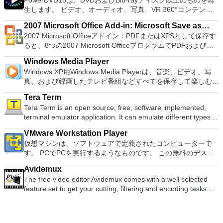
PowerDVD18は、DVDおよびBlu-rayディスク以上のものを再
ンピューターの前に直接座っているかのようにマウスとキーボ
with many innovative features, such as the paragraph
押すだけで、ゲームの現在の「状態」を保存できます。 無制
Windows 7、Windows 8。 *このリストは完全ではありませ
生します。 ビデオ、オーディオ、写真、VR 360°コンテン
ードを制御したりできます。 VNC Viewerは、インストールと
adjustment tool and multiple tabbed feature. It also has a PDF
限のメモリーカード：好きなだけメモリーカードを保存でき、
ん。 サポートされている言語は次のとおりです。インドネシ
ツ、さらにはYouTubeやVimeoにとっても、PowerDVD18は重
使用が簡単です。制御したいデバイスでインストーラーを実行
converter, spell check and word count feature. WPS Office
8MBから64MBまでの単一の物理カードに制限されなくなりま
2007 Microsoft Office Add-in: Microsoft Save as
ア語、マレーシア語、セシュティナ、ダンスク、ドイツ語、英
要なエンターテイメントの仲間です。 Ultra HD HDR TVとサ
し、指示に従ってください。オプションで、Windowsでのリ
2016 Personal Edition supports switching language UI,File
した。 高解像度グラフィックス：PCSX2を使用すると、
2007 Microsoft Officeアドイン：PDFまたはXPSとして保存す
語、スペイン語、フランス語、フルバツキー、イタリア語、ラ
PDF or XPS
ラウンドサウンドシステムの可能性を解き放ち、360°ビデオ
モート展開に使用可能なMSIがあります。デスクトッププラッ
Roaming and Docer online templates. Key features include:
1080pまたは4K HDでゲームをプレイできます。 全体とし
ると、8つの2007 Microsoft OfficeプログラムでPDFおよび
トヴィエシュ、リエトゥビウ、マジャール、オランダ、ノルス
の増え続けるコレクションへのアクセスで仮想世界に没頭する
トフォームにVNC Viewerをインストールする権限がない場合
Writer Efficient word processor. Presentation Multimedia
て、PCSX2 PS2エミュレーターの機能は優れています。 PS2
XPS形式にエクスポートして保存できます。このツールを使用
ク、ポルスキ、ポルトガル、ポルトガル、スロヴェンスキー、
か、PCまたはラップトップでの比類のない再生サポートと独
は、スタンドアロンオプションを選択する必要があります。
presentations creator. Spreadsheets Powerful tool for data
Windows Media Player
ゲームを高い精度でエミュレートでき、Windowsとエミュレ
すると、これらのプログラムのサブセットでPDF形式および
スロベンツキー、スロヴェンスキーSrpski、Suomi、
自の強化により、どこにいても簡単にリラックスできます。
主な機能は次のとおりです。 クラウドサービスを介してVNC
processing and analysis. 100% compatible with MS Office
Windows XP用Windows Media Playerは、音楽、ビデオ、写
ーターを切り替えることができます。欠点は、高速ゲームに苦
XPS形式の電子メール添付ファイルとして送信することもでき
Svenska、Türkçe。
新機能は次のとおりです。 4K DHR向けに最適化 Ultra HD
Connectを実行しているコンピューターに接続します。 Apple
document file types (.docx, .pptx, .xlsx, etc.). Thousands of
真、および録画したテレビ番組などすべてを保存して楽しむ最
労し、時々フリーズまたはクラッシュすることです。* PCSX2
ます（特定の機能はプログラムによって異なります）。 この
Blu-ray、4K、HEVC / H.265およびHDR10コンテンツをサポー
Screen Sharing（ARD）などのサードパーティ製のVNC互換
free document templates. Built-in PDF reader. Mobile device
適な機能を搭載しています。 再生、表示、外出先で楽しむた
を使用するには、コンソールから抽出できるPlaystation 2
ダウンロードは、次のOfficeプログラムで動作します。
ト全画面モードで21：9モニターで2.35：1の映画を見る常時
ソフトウェアを実行しているコンピューターに直接接続しま
Tera Term
support (iOS and Android). WPS Cloud Storage included.
めのポータブル デバイスとの同期、さらには家中のデバイス
BIOSが必要です。
Microsoft Office Access 2007。 Microsoft Office Excel 2007。
オンのミニビューでYouTubeライブを見る YouTubeおよび
す。 各デバイスでVNC Viewerにサインインして、すべてのデ
Tera Term is an open source, free, software implemented,
Although it is a free suite, WPS Office 2016 Free comes with
との共有も、すべて1か所で行えます。 シンプルなデザイン -
Microsoft Office InfoPath 2007。 Microsoft Office OneNote
Vimeoで4K HDRおよび360ビデオを再生 VRエクスペリエンス
バイス間の接続をバックアップおよび同期します。 仮想キー
terminal emulator application. It can emulate different types of
many innovative features, including a useful a paragraph
まったく新しい外観でデジタル エンターテイメントを楽しめ
2007。 Microsoft Office PowerPoint 2007。 Microsoft Office
の向上：Microsoft Mixed Realityヘッドセット、HTC、VIVE、
ボードの上のスクロールバーには、Command / Windowsなど
computer terminals, from DEC VT100 to DEC VT382, and it
adjustment tool int he Writer program. It has an Office to PDF
ます。 大好きな音楽をより多く - デジタル音楽体験がさらに
Publisher 2007。 Microsoft Office Visio 2007。 Microsoft
およびOculus Riftをサポート Fire TVとキャストのサポート
VMware Workstation Player
の高度なキーが含まれています。 Bluetoothキーボードのサポ
supports telnet, SSH 1 & 2 and serial port connections. It also
converter, automatic spell checking and word count features.
楽しくなります。 エンターテイメントをすべて1つの場所に -
Office Word 2007。 2007 Microsoft Officeプログラムのこの
注：これは商用トライアルです。
仮想マシンは、ソフトウェアで定義されたコンピューターで
ート。 VNC Connectサブスクリプションには、無料、有料、
has a built-in macro scripting language and some other useful
It also has some neat tools such as the Watermark in
音楽、ビデオ、写真、録画したテレビ番組をすべて保存して楽
Microsoft Save as PDFまたはXPSアドインは、2007 Microsoft
す。 PCでPCを実行するようなものです。 この無料のデスク
試用の3つのバージョンがあります。 制御する必要のあるマシ
plugins. Key features include: Automatically creates logs with
document, and converting PowerPoint to Word document
しめます。 どこでも楽しめる - どこにいても音楽、ビデオ、
Office systemソフトウェアの補足条項であり、2007 Microsoft
トップ仮想化ソフトウェアアプリケーションにより、VMware
ンごとに、RealVNCのWebサイトにアクセスして、各コンピ
unique log names. Supports SSH, standard telnet and serial
support. Overall, WPS Office 2016 Free is a good alternative
写真にアクセスできます。
Office systemソフトウェアのライセンス条項の対象となりま
Avidemux
Workstation、VMware Fusion、VMware Server、または
ューターにVNC Connectをダウンロードするだけです。次
ports. Supports dec/digital/vt terminal standards. Tera Term is
to Microsoft's offering. The Writer program is a versatile word
す。 システム要件：サポートされているオペレーティングシ
The free video editor Avidemux comes with a well selected
VMware ESXで作成された仮想マシンを簡単に操作できます。
に、RealVNCアカウントの資格情報を使用して、ローカルマ
a useful application, which allows the connection to any
processor; the Presentation program is an easy to use and
ステム。 Windows Server 2003、Windows Vista、Windows
feature set to get your cutting, filtering and encoding tasks
主な機能は次のとおりです。 1台のPCで複数のオペレーティ
シンでVNC Viewerにサインインします。そこから、コンピュ
remote Telnet or SSH hosts. It sports a clean and crisp layout
effective slide show maker that helps you to create impressive
XP Service Pack 2。
done. It reads and writes many file types (AVI, DVD, MPEG,
ングシステムを同時に実行します。 インストールや構成の問
ーターを確認して接続できます。 VNC Connectを使用する
that is easy to work with. The application does not take a long
multimedia presentations; and the Spreadsheets program is
MP4, ASF, MKV) and comes with a variety of common codecs
題なしに、事前構成された製品の利点を体験してください。
と、セッションはエンドツーエンドで暗号化されます。アプリ
time to wrap your head around and is also very light on
both a flexible and a powerful spreadsheet application.
and filters. Avidemux automates your tasks by creating
ホストコンピューターと仮想マシン間でデータを共有します。
はすぐに各コンピューターをパスワードで保護します。コンピ
system resources. So, if you need a free terminal emulator,