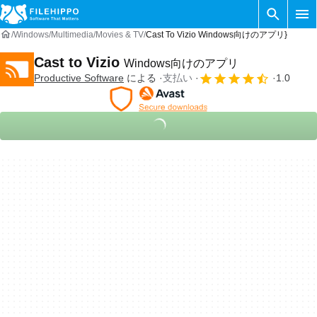
Windows
Multimedia
Movies & TV
Cast To Vizio Windows向けのアプリ}
Cast to Vizio
Windows向けのアプリ
‪‪Productive Software‬
による
支払い
1.0