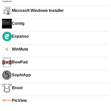
Microsoft Windows Installer
Contig
Espanso
WinMute
BowPad
SophiApp
Broot
PicView