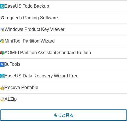
EaseUS Todo Backup
Logitech Gaming Software
Windows Product Key Viewer
MiniTool Partition Wizard
AOMEI Partition Assistant Standard Edition
3uTools
EaseUS Data Recovery Wizard Free
Recuva Portable
ALZip
もっと見る