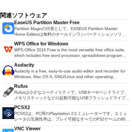
関連ソフトウェア
EaseUS Partition Master Free
Partition Magicの代替として、EASEUS Partition Master
Home Editionは無料のオールインワンパーティションソリュ
ーションおよびディスク管理ユーティリティです。パーティシ
WPS Office for Windows
ョンの拡張（特にシステムドライブ用）、ディスク領域の管
WPS Office 2016 Free is the most versatile free office suite,
理、MBRおよびGUIDパーティションテーブル（GPT）ディス
which includes free word processor, spreadsheet program
クのディスク領域不足の問題の解決を可能にします。 パーテ
and presentation maker. With these three programs you will
ィションのサイズ変更/移動システムドライブを拡張するディ
Audacity
easily be able to deal with any office related tasks. WPS
スクとパーティションをコピーパーティションをマージ分割パ
Audacity is a free, easy-to-use audio editor and recorder for
Office 2016 Free has multiple language support for English,
ーティション空き領域を再分配するダイナミックディスクの変
Windows, Mac OS X, GNU/Linux and other operating
French, German, Spanish, Portuguese,Russian and Polish
換パーティションを回復する
systems. You can use Audacity to: Record live audio. Convert
languages. To switch between languages requires only a
Rufus
tapes and records into digital recordings or CDs. Edit Ogg
single click! Despite being a free suite, WPS Office comes
Rufusは小さなユーティリティで、USBキーやペンドライブ、
Vorbis, MP3, WAV or AIFF sound files. Cut, copy, splice or mix
with many innovative features, such as the paragraph
メモリスティックなどの起動可能なUSBフラッシュドライブを
sounds together. Change the speed or pitch of a recording.
adjustment tool and multiple tabbed feature. It also has a PDF
フォーマットおよび作成できます。 Rufusは、次のシナリオで
Add new effects with LADSPA plug-ins. And more!
converter, spell check and word count feature. WPS Office
PCSX2
役立ちます。 Windows、Linux、およびUEFI用の起動可能な
2016 Personal Edition supports switching language UI,File
PCSX2は、PC用のPlaystation 2エミュレーターです。エミュ
ISOからUSBインストールメディアを作成する必要がある場
Roaming and Docer online templates. Key features include:
レータの互換性率は、プレイ可能なすべてのPS2ゲームの80％
合。 OSがインストールされていないシステムで作業する必要
Writer Efficient word processor. Presentation Multimedia
以上を誇っています。かなり強力なコンピューターを所有して
がある場合。 BIOSまたはその他のファームウェアをDOSから
presentations creator. Spreadsheets Powerful tool for data
VNC Viewer
いる場合、PCSX2は優れたエミュレーターです。また、この
フラッシュする必要がある場合。 低レベルのユーティリティ