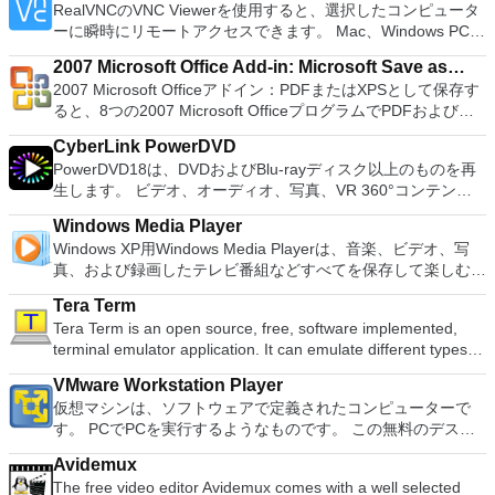
processing and analysis. 100% compatible with MS Office
RealVNCのVNC Viewerを使用すると、選択したコンピュータ
アプリケーションはローエンドコンピューターのサポートも提
を実行する必要がある場合。 Rufusは次の* ISOで動作しま
document file types (.docx, .pptx, .xlsx, etc.). Thousands of
ーに瞬時にリモートアクセスできます。 Mac、Windows PC、
供するため、Playstation 2コンソールのすべての所有者は、
す：Arch Linux、Archbang、BartPE / pebuilder、CentOS、
free document templates. Built-in PDF reader. Mobile device
またはLinuxマシン、世界中のどこからでも。 VNC Viewerを
PCで動作するゲームを見ることができます。 PCSX2エミュレ
Damn Small Linux、Fedora、FreeDOS、Gentoo、
2007 Microsoft Office Add-in: Microsoft Save as
support (iOS and Android). WPS Cloud Storage included.
使用すると、コンピューターのデスクトップを表示したり、コ
ーターを使用すると、PS2コントローラーを使用して、本物の
gNewSense、Hiren&#39;s Boot CD、LiveXP、Knoppix、
2007 Microsoft Officeアドイン：PDFまたはXPSとして保存す
Although it is a free suite, WPS Office 2016 Free comes with
PDF or XPS
ンピューターの前に直接座っているかのようにマウスとキーボ
プレイステーション体験をシミュレートできます。このアプリ
Kubuntu、Linux Mint、NT Password Registry Editor、
ると、8つの2007 Microsoft OfficeプログラムでPDFおよび
many innovative features, including a useful a paragraph
ードを制御したりできます。 VNC Viewerは、インストールと
ケーションでは、ディスクからゲームを直接実行することも、
OpenSUSE、Parted Magic、Slackware、Tails、Trinity
XPS形式にエクスポートして保存できます。このツールを使用
adjustment tool int he Writer program. It has an Office to PDF
使用が簡単です。制御したいデバイスでインストーラーを実行
ハードドライブからISOイメージとして実行することもできま
Rescue Kit、Ubuntu、Ultimate Boot CD、Windows XP（SP2
CyberLink PowerDVD
すると、これらのプログラムのサブセットでPDF形式および
converter, automatic spell checking and word count features.
し、指示に従ってください。オプションで、Windowsでのリ
す。 主な機能は次のとおりです。 Savestates：ボタンを1つ
以降）、Windows Server 2003 R2、Windows Vista、
PowerDVD18は、DVDおよびBlu-rayディスク以上のものを再
XPS形式の電子メール添付ファイルとして送信することもでき
It also has some neat tools such as the Watermark in
モート展開に使用可能なMSIがあります。デスクトッププラッ
押すだけで、ゲームの現在の「状態」を保存できます。 無制
Windows 7、Windows 8。 *このリストは完全ではありませ
生します。 ビデオ、オーディオ、写真、VR 360°コンテン
ます（特定の機能はプログラムによって異なります）。 この
document, and converting PowerPoint to Word document
トフォームにVNC Viewerをインストールする権限がない場合
限のメモリーカード：好きなだけメモリーカードを保存でき、
ん。 サポートされている言語は次のとおりです。インドネシ
ツ、さらにはYouTubeやVimeoにとっても、PowerDVD18は重
ダウンロードは、次のOfficeプログラムで動作します。
support. Overall, WPS Office 2016 Free is a good alternative
は、スタンドアロンオプションを選択する必要があります。
8MBから64MBまでの単一の物理カードに制限されなくなりま
Windows Media Player
ア語、マレーシア語、セシュティナ、ダンスク、ドイツ語、英
要なエンターテイメントの仲間です。 Ultra HD HDR TVとサ
Microsoft Office Access 2007。 Microsoft Office Excel 2007。
to Microsoft's offering. The Writer program is a versatile word
主な機能は次のとおりです。 クラウドサービスを介してVNC
した。 高解像度グラフィックス：PCSX2を使用すると、
Windows XP用Windows Media Playerは、音楽、ビデオ、写
語、スペイン語、フランス語、フルバツキー、イタリア語、ラ
ラウンドサウンドシステムの可能性を解き放ち、360°ビデオ
Microsoft Office InfoPath 2007。 Microsoft Office OneNote
processor; the Presentation program is an easy to use and
Connectを実行しているコンピューターに接続します。 Apple
1080pまたは4K HDでゲームをプレイできます。 全体とし
真、および録画したテレビ番組などすべてを保存して楽しむ最
トヴィエシュ、リエトゥビウ、マジャール、オランダ、ノルス
の増え続けるコレクションへのアクセスで仮想世界に没頭する
2007。 Microsoft Office PowerPoint 2007。 Microsoft Office
effective slide show maker that helps you to create impressive
Screen Sharing（ARD）などのサードパーティ製のVNC互換
て、PCSX2 PS2エミュレーターの機能は優れています。 PS2
適な機能を搭載しています。 再生、表示、外出先で楽しむた
ク、ポルスキ、ポルトガル、ポルトガル、スロヴェンスキー、
か、PCまたはラップトップでの比類のない再生サポートと独
Publisher 2007。 Microsoft Office Visio 2007。 Microsoft
multimedia presentations; and the Spreadsheets program is
ソフトウェアを実行しているコンピューターに直接接続しま
Tera Term
ゲームを高い精度でエミュレートでき、Windowsとエミュレ
めのポータブル デバイスとの同期、さらには家中のデバイス
スロベンツキー、スロヴェンスキーSrpski、Suomi、
自の強化により、どこにいても簡単にリラックスできます。
Office Word 2007。 2007 Microsoft Officeプログラムのこの
both a flexible and a powerful spreadsheet application.
す。 各デバイスでVNC Viewerにサインインして、すべてのデ
Tera Term is an open source, free, software implemented,
ーターを切り替えることができます。欠点は、高速ゲームに苦
との共有も、すべて1か所で行えます。 シンプルなデザイン -
Svenska、Türkçe。
新機能は次のとおりです。 4K DHR向けに最適化 Ultra HD
Microsoft Save as PDFまたはXPSアドインは、2007 Microsoft
バイス間の接続をバックアップおよび同期します。 仮想キー
terminal emulator application. It can emulate different types of
労し、時々フリーズまたはクラッシュすることです。* PCSX2
まったく新しい外観でデジタル エンターテイメントを楽しめ
Blu-ray、4K、HEVC / H.265およびHDR10コンテンツをサポー
Office systemソフトウェアの補足条項であり、2007 Microsoft
ボードの上のスクロールバーには、Command / Windowsなど
computer terminals, from DEC VT100 to DEC VT382, and it
を使用するには、コンソールから抽出できるPlaystation 2
ます。 大好きな音楽をより多く - デジタル音楽体験がさらに
ト全画面モードで21：9モニターで2.35：1の映画を見る常時
Office systemソフトウェアのライセンス条項の対象となりま
VMware Workstation Player
の高度なキーが含まれています。 Bluetoothキーボードのサポ
supports telnet, SSH 1 & 2 and serial port connections. It also
BIOSが必要です。
楽しくなります。 エンターテイメントをすべて1つの場所に -
オンのミニビューでYouTubeライブを見る YouTubeおよび
す。 システム要件：サポートされているオペレーティングシ
仮想マシンは、ソフトウェアで定義されたコンピューターで
ート。 VNC Connectサブスクリプションには、無料、有料、
has a built-in macro scripting language and some other useful
音楽、ビデオ、写真、録画したテレビ番組をすべて保存して楽
Vimeoで4K HDRおよび360ビデオを再生 VRエクスペリエンス
ステム。 Windows Server 2003、Windows Vista、Windows
す。 PCでPCを実行するようなものです。 この無料のデスク
試用の3つのバージョンがあります。 制御する必要のあるマシ
plugins. Key features include: Automatically creates logs with
しめます。 どこでも楽しめる - どこにいても音楽、ビデオ、
の向上：Microsoft Mixed Realityヘッドセット、HTC、VIVE、
XP Service Pack 2。
トップ仮想化ソフトウェアアプリケーションにより、VMware
ンごとに、RealVNCのWebサイトにアクセスして、各コンピ
unique log names. Supports SSH, standard telnet and serial
写真にアクセスできます。
およびOculus Riftをサポート Fire TVとキャストのサポート
Avidemux
Workstation、VMware Fusion、VMware Server、または
ューターにVNC Connectをダウンロードするだけです。次
ports. Supports dec/digital/vt terminal standards. Tera Term is
注：これは商用トライアルです。
The free video editor Avidemux comes with a well selected
VMware ESXで作成された仮想マシンを簡単に操作できます。
に、RealVNCアカウントの資格情報を使用して、ローカルマ