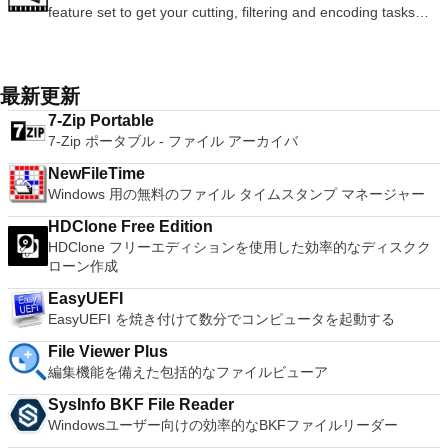
a useful application, which allows the connection to any
feature set to get your cutting, filtering and encoding tasks
主な機能は次のとおりです。 1台のPCで複数のオペレーティ
シンでVNC Viewerにサインインします。そこから、コンピュ
remote Telnet or SSH hosts. It sports a clean and crisp layout
done. It reads and writes many file types (AVI, DVD, MPEG,
ングシステムを同時に実行します。 インストールや構成の問
ーターを確認して接続できます。 VNC Connectを使用する
that is easy to work with. The application does not take a long
MP4, ASF, MKV) and comes with a variety of common codecs
題なしに、事前構成された製品の利点を体験してください。
と、セッションはエンドツーエンドで暗号化されます。アプリ
time to wrap your head around and is also very light on
and filters. Avidemux automates your tasks by creating
ホストコンピューターと仮想マシン間でデータを共有します。
はすぐに各コンピューターをパスワードで保護します。コンピ
system resources. So, if you need a free terminal emulator,
projects and putting them into the job queue. Features: Non-
32ビットと64ビットの両方の仮想マシンを実行します。 2-
最新更新
ューターへのログインに使用するのと同じユーザー名とパスワ
which is easy to master and supports remote Telnet or SSH
linear video editing Apply filters and effects Transcode into
way Virtual SMPを活用します。 サードパーティの仮想マシン
ードを入力するだけです。 WIN 7,8,8.1,10をサポートしま
host connections then Tera Term is a good choice.
7-Zip Portable
various formats Insert or extract audio streams Subtitle
とイメージを使用します。 ホストコンピューターと仮想マシ
す。 VNC ViewerのMacバージョンをお探しですか？ここから
7-Zip ポータブル - ファイル アーカイバ
processor Project system Powerful scripting capabilities
ン間でデータを共有します。 幅広いホストおよびゲストオペ
ダウンロード
Graphical or command line interfaces Video encoders:
レーティングシステムのサポート。 USB 2.0デバイスのサポー
NewFileTime
MPEG-4 AVC, XviD, MPEG-4 ASP, MPEG-2 Video, MPEG-1
ト。 起動時にアプライアンス情報を取得します。 直感的なホ
Windows 用の無料のファイル タイムスタンプ マネージャー
Video, DV, ... Audio encoders: AC-3, AAC, MP3, MP2, Vorbis,
ームページインターフェイスを介して仮想マシンに簡単にアク
PCM, ... Container: AVI, MPEG-PS/TS, MP4, MKV, FLV, OGM,
セスできます。 VMware Playerは、Microsoft Virtual Server仮
HDClone Free Edition
...
想マシンまたはMicrosoft Virtual PC仮想マシンもサポートして
HDClone フリーエディションを使用した効率的なディスクク
います。
ローン作成
EasyUEFI
EasyUEFI を焼き付けて数分でコンピュータを起動する
File Viewer Plus
編集機能を備えた包括的なファイルビューア
SysInfo BKF File Reader
Windowsユーザー向けの効率的なBKFファイルリーダー