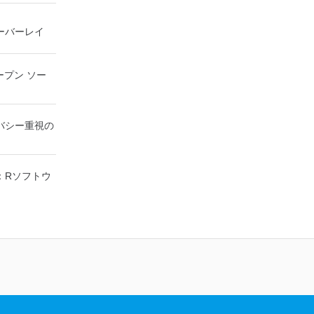
れた仮想マシン
楽体験がさらに
をインストール
主な機能は次
ーテイメント
タンドアロン
」を保存でき
楽、ビデオ、
 オーバーレイ
があります。
カード：好き
時に実行しま
をすべて保存
。 クラウド
でき、8MB
問題なし
しめる -
nectを実行し
理カードに制
利点を体験し
、写真にアク
続します。
ープン ソー
高解像度グラ
ピューターと
（ARD）などのサ
用すると、
有します。
ソフトウェア
ームをプレイで
方の仮想マシ
ターに直接接
2 PS2エミ
バシー重視の
Viewerに
ます。 PS2
ティの仮想マ
デバイス間の
レートでき、
す。 ホスト
同期します。
ーを切り替える
ン間でデータ
ロールバーに
高速ゲームに
ストおよびゲ
：Rソフトウ
wsなどの高度な
はクラッシュ
テムのサポー
を使用するに
きる
を取得しま
、有料、試用
要です。
ジインターフ
す。 制御す
に簡単にアク
ealVNCの
、各コンピュ
er仮想マシンまた
をダウンロードす
C仮想マシンもサポ
NCアカウント
ーカルマシン
インします。そ
.