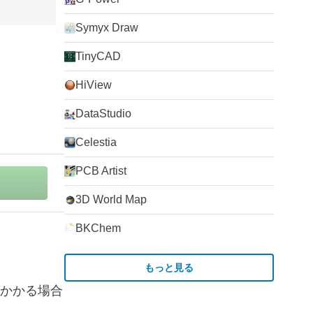
Symyx Draw
TinyCAD
HiView
DataStudio
Celestia
PCB Artist
3D World Map
BKChem
もっと見る
がかかる場合