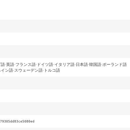
ダ語
英語
フランス語
ドイツ語
イタリア語
日本語
韓国語
ポーランド語
ペイン語
スウェーデン語
トルコ語
79305dd83ce5080ed