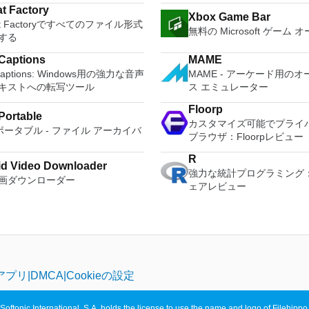
はVMware ESXで作成さ
 Microsoft Office
をより多く - デジタル音
s the paragraph adjustment tool
フォームにVNC Viewer
す。 Savestates：ボタンを1つ押すだけ
t Factory
scripting language and some
を簡単に操作できます。 
Xbox Game Bar
rosoft Office Excel
楽しくなります。 エンタ
tiple tabbed feature. It also has
する権限がない場合は、ス
で、ゲームの現在の「状態
at Factoryですべてのファイル形式
l plugins. Key features
のとおりです。 1台のPCで複数のオペ
ath
をすべて1つの場所に - 音
無料の Microsoft ゲーム
converter, spell check and word
オプションを選択する必要
ます。 無制限のメモリー
する
s with
レーティングシステムを同
ote
写真、録画したテレビ番組
feature. WPS Office 2016
主な機能は次のとおりです
なだけメモリーカードを保存
 log names. Supports SSH,
す。 インストールや構成の
oint
して楽しめます。 どこでも楽
l Edition supports switching
サービスを介してVNC Con
Captions
MAME
から64MBまでの単一の物
d telnet and serial ports.
に、事前構成された製品の
her
どこにいても音楽、ビデオ
ge UI,File Roaming and Docer
ているコンピューターに接
Captions: Windows用の強力な音声
MAME - アーケード用のオ
限されなくなりました。 
s dec/digital/vt terminal
てください。 ホストコン
007。
セスできます。
s. Key features include:
Apple Screen Sharing
キストへの転写ツール
ス エミュレーター
フィックス：PCSX2を使
 is a useful
仮想マシン間でデータを共
ft Office Word 2007。 2007
Efficient word processor.
ードパーティ製のVNC互換
1080pまたは4K HDでゲ
tion, which allows the connection
32ビットと64ビットの両
soft Officeプログラムのこの
Floorp
tation Multimedia presentations
を実行しているコンピュー
きます。 全体として、PCSX
 Portable
remote Telnet or SSH hosts. It
ンを実行します。 2-way Virtual SMPを
soft Save as PDFまたはXPSアド
カスタマイズ可能でプライ
. Spreadsheets Powerful tool for
続します。 各デバイスでVNC 
ュレーターの機能は優れてい
p ポータブル - ファイル アーカイバ
a clean and crisp layout that is
活用します。 サードパー
007 Microsoft Office systemソ
ブラウザ：Floorpレビュー
rocessing and analysis. 100%
サインインして、すべての
ゲームを高い精度でエミュ
 work with. The application does
シンとイメージを使用しま
ェアの補足条項であり、2007
ible with MS Office document file
接続をバックアップおよび
Windowsとエミュレータ
e a long time to wrap your head
コンピューターと仮想マシ
R
soft Office systemソフトウェアの
docx, .pptx, .xlsx, etc.).
仮想キーボードの上のスク
d Video Downloader
ことができます。欠点は、
tem
を共有します。 幅広いホ
強力な統計プログラミング
ンス条項の対象となります。 シ
nds of free document templates.
は、Command / Windo
苦労し、時々フリーズまた
画ダウンローダー
es. So, if you need a free
ストオペレーティングシス
ェアレビュー
要件：サポートされているオペレ
n PDF reader. Mobile device
キーが含まれています。 Bluetoothキー
することです。* PCSX2
l emulator, which is easy to
ト。 USB 2.0デバイスのサポート。 起
グシステム。 Windows Server
t (iOS and Android). WPS Cloud
ボードのサポート。 VNC Connectサブ
は、コンソールから抽出で
upports remote Telnet or
動時にアプライアンス情報
Windows Vista、Windows XP
d. Although it is a free
スクリプションには、無料
Playstation 2 BIOSが必
st connections then Tera Term is
す。 直感的なホームペー
e Pack 2。
 WPS Office 2016 Free comes
の3つのバージョンがありま
 choice.
ェイスを介して仮想マシン
ny innovative features, including
る必要のあるマシンごとに、R
セスできます。 VMware Playerは、
l a paragraph adjustment tool int
Webサイトにアクセスして
Microsoft Virtual Serv
er program. It has an Office to
ーターにVNC Connect
アプリ
DMCA
Cookieの設定
はMicrosoft Virtual P
nverter, automatic spell checking
るだけです。次に、RealV
ートしています。
d count features. It also has
の資格情報を使用して、ロ
eat tools such as the Watermark
でVNC Viewerにサイン
Softonic International, S.A. holds the license to use the name and logo of Filehippo