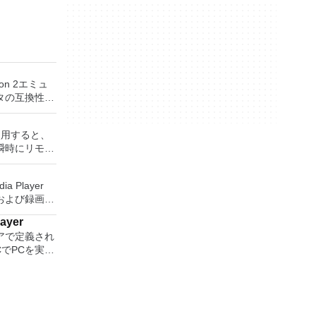
ion 2エミュ
タの互換性率
S2ゲームの
かなり強力な
rを使用すると、
いる場合、
瞬時にリモー
ーターです。
Windows
ンはローエン
、世界中のどこ
トも提供する
ia Player
を使用すると、
ンソールのすべて
および録画し
ップを表示し
るゲームを見
保存して楽し
に直接座って
layer
す。 再
ーボードを制
ントローラー
アで定義され
ためのポータ
ステーション
CでPCを実行
さらには家中
す。制御した
す。このアプ
の無料のデス
べて1か所で
ーを実行し、
クからゲーム
アアプリケー
プションで、
ードドライブ
station、
 エンターテ
開に使用可能な
行することも
 Server、また
大好きな音楽
ッププラット
とおりで