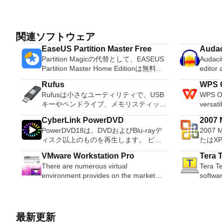
関連ソフトウェア
EaseUS Partition Master Free
Audac
Partition Magicの代替として、EASEUS
Audacit
Partition Master Home Editionは無料の
editor
オールインワンパーティションソリュー
OS X, 
Rufus
WPS O
ションおよびディスク管理ユーティリテ
system
Rufusは小さなユーティリティで、USB
WPS Of
ィです。パーティションの拡張（特にシ
Record live a
キーやペンドライブ、メモリスティック
versati
ステムドライブ用）、ディスク領域の管
records
などの起動可能なUSBフラッシュドライ
free w
理、MBRおよびGUIDパーティションテ
Edit O
CyberLink PowerDVD
2007 M
ブをフォーマットおよび作成できます。
progra
ーブル（GPT）ディスクのディスク領域
sound files. Cut, copy
PowerDVD18は、DVDおよびBlu-rayデ
2007 
Micro
Rufusは、次のシナリオで役立ちます。
these t
不足の問題の解決を可能にします。 パ
sounds togethe
ィスク以上のものを再生します。 ビデ
たはX
Windows、Linux、およびUEFI用の起動
able to
ーティションのサイズ変更/移動システ
pitch o
オ、オーディオ、写真、VR 360°コンテ
Micro
可能なISOからUSBインストールメディ
tasks. WPS Office 2016 Free has
ムドライブを拡張するディスクとパーテ
VMware Workstation Pro
Tera 
ンツ、さらにはYouTubeやVimeoにとっ
XPS
アを作成する必要がある場合。 OSがイ
multipl
ィションをコピーパーティションをマー
There are numerous virtual
Tera Te
ても、PowerDVD18は重要なエンターテ
す。こ
ンストールされていないシステムで作業
French
ジ分割パーティション空き領域を再分配
environment provides on the market
softwa
イメントの仲間です。 Ultra HD HDR TV
プログ
する必要がある場合。 BIOSまたはその
Portug
するダイナミックディスクの変換パーテ
today, some put ease of use above
emulato
とサラウンドサウンドシステムの可能性
びXP
他のファームウェアをDOSからフラッシ
langua
ィションを回復する
functionality, other place integration
differe
を解き放ち、360°ビデオの増え続けるコ
して送
ュする必要がある場合。 低レベルのユ
languages requ
above stability. VMware Workstation Pro
from D
レクションへのアクセスで仮想世界に没
能はプ
ーティリティを実行する必要がある場
Despite
is the easiest to use, the fastest and the
support
頭するか、PCまたはラップトップでの
このダ
最新更新
合。 Rufusは次の* ISOで動作します：
comes 