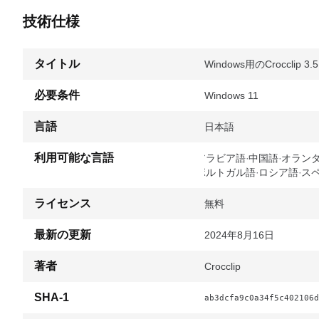
技術仕様
タイトル
Windows用のCrocclip 3.5
必要条件
Windows 11
言語
日本語
利用可能な言語
アラビア語
中国語
オラン
ポルトガル語
ロシア語
ス
ライセンス
無料
最新の更新
2024年8月16日
著者
Crocclip
SHA-1
ab3dcfa9c0a34f5c402106d