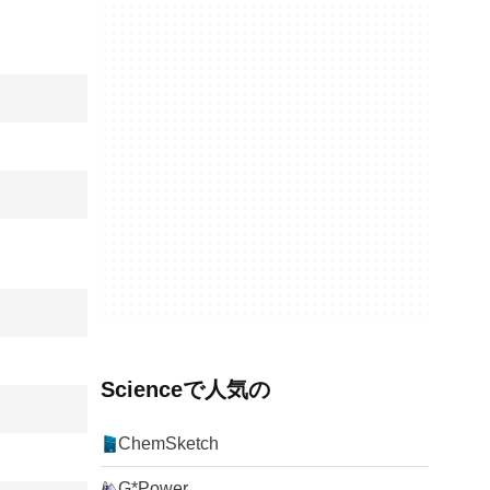
Scienceで人気の
ChemSketch
G*Power