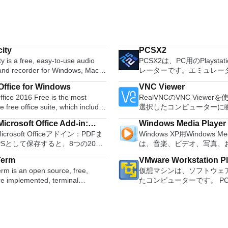
ity
PCSX2
y is a free, easy-to-use audio
PCSX2は、PC用のPlaystat
 and recorder for Windows, Mac
レーターです。エミュレー
GNU/Linux and other operating
は、プレイ可能なすべてのP
ffice for Windows
VNC Viewer
s. You can use Audacity to:
80％以上を誇っています。
fice 2016 Free is the most
RealVNCのVNC Viewe
udio. Convert tapes and
コンピューターを所有して
le free office suite, which includes
選択したコンピューターに
 into digital recordings or CDs.
PCSX2は優れたエミュレ
ord processor, spreadsheet
トアクセスできます。 Mac、
gg Vorbis, MP3, WAV or AIFF
また、このアプリケーショ
icrosoft Office Add-in:
Windows Media Player
m and presentation maker. With
PC、またはLinuxマシン
, splice or mix
ドコンピューターのサポー
Microsoft Officeアドイン：PDFま
Windows XP用Windows Med
soft Save as PDF or XPS
hree programs you will easily be
からでも。 VNC Viewer
r. Change the speed or
ため、Playstation 2コ
PSとして保存すると、8つの2007
は、音楽、ビデオ、写真、
 deal with any office related
コンピューターのデスクト
f a recording. Add new effects
の所有者は、PCで動作す
soft OfficeプログラムでPDFおよび
たテレビ番組などすべてを
たり、コンピューターの前
with LADSPA plug-ins. And more!
ることができます。 PCSX2エミュレー
Term
VMware Workstation P
形式にエクスポートして保存できま
む最適な機能を搭載していま
e language support for English,
いるかのようにマウスとキ
ターを使用すると、PS2コ
rm is an open source, free,
仮想マシンは、ソフトウェ
のツールを使用すると、これらの
生、表示、外出先で楽しむ
, German, Spanish,
御したりできます。 VNC Viewerは、イ
を使用して、本物のプレイ
re implemented, terminal
たコンピューターです。 P
ラムのサブセットでPDF形式およ
ブル デバイスとの同期、
uese,Russian and Polish
ンストールと使用が簡単で
体験をシミュレートできま
r application. It can emulate
するようなものです。 こ
S形式の電子メール添付ファイルと
のデバイスとの共有も、す
ges. To switch between
いデバイスでインストーラ
リケーションでは、ディス
nt types of computer terminals,
クトップ仮想化ソフトウェ
信することもできます（特定の機
行えます。 シンプルなデザイン - まっ
ires only a single click!
指示に従ってください。オ
を直接実行することも、ハ
EC VT100 to DEC VT382, and it
ションにより、VMware Work
ログラムによって異なります）。
たく新しい外観でデジタル
 being a free suite, WPS Office
Windowsでのリモート展
からISOイメージとして実
s telnet, SSH 1 & 2 and serial
VMware Fusion、VMware
ウンロードは、次のOfficeプログ
イメントを楽しめます。 
with many innovative features,
MSIがあります。デスクト
できます。 主な機能は次の