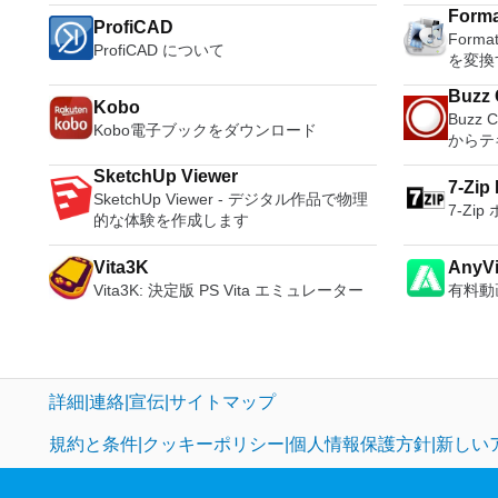
most reliable app when it comes to
port connections. It also has a built-in
比類のない再生サポートと独自の強化に
ラムで動作します。
Arch Linux、Archbang、BartPE /
such a
Forma
evaluating a new OS, or new software
macro 
ProfiCAD
より、どこにいても簡単にリラックスで
Access 2007。 Mic
pebuilder、CentOS、Damn Small
and mul
Form
apps and patches, in an isolated and
other usefu
きます。 新機能は次のとおりです。 4K
2007。 Microsoft Office InfoP
ProfiCAD について
Linux、Fedora、FreeDOS、Gentoo、
a PDF 
を変換
safe virtualized environment. Key
include: Automatically creates log
DHR向けに最適化 Ultra HD Blu-ray、
2007。 Microsoft Office OneN
gNewSense、Hiren&#39;s Boot CD、
count 
Features include: Powerful 3D Graphics
unique
4K、HEVC / H.265およびHDR10コンテ
2007。 Microsoft Office PowerP
LiveXP、Knoppix、Kubuntu、Linux
Persona
Buzz 
Kobo
- DirectX 10* and OpenGL 3.3 support.
standar
ンツをサポート全画面モードで21：9モ
2007。 Microsoft Office Publis
Mint、NT Password Registry Editor、
langua
Buzz 
VMware Compatibility - Create one;
Support
Kobo電子ブックをダウンロード
ニターで2.35：1の映画を見る常時オン
2007。 Microsoft Office Visio 2
OpenSUSE、Parted Magic、
online template
からテ
Run anywhere on VMware software.
standards. Tera Term
のミニビューでYouTubeライブを見る
Microso
Slackware、Tails、Trinity Rescue Kit、
Writer 
vSphere and vCloud Air Support - Drag
applica
YouTubeおよびVimeoで4K HDRおよび
Micro
SketchUp Viewer
Ubuntu、Ultimate Boot CD、Windows
Presen
7-Zip
and drop VMs between environments.
to any 
360ビデオを再生 VRエクスペリエンス
Micro
SketchUp Viewer - デジタル作品で物理
XP（SP2以降）、Windows Server 2003
creator
7-Zi
Restricted and Encrypted VMs -
sports 
の向上：Microsoft Mixed Realityヘッド
インは、2
的な体験を作成します
R2、Windows Vista、Windows 7、
data p
Protection and performance
easy to
セット、HTC、VIVE、およびOculus
フトウ
Windows 8。 *このリストは完全ではあ
compat
enhancements. Expiring Virtual
not tak
Riftをサポート Fire TVとキャストのサポ
Micro
りません。 サポートされている言語は
types (.
Vita3K
AnyVi
Machines - Time-limited virtual
around and is also very light on sys
ート注：これは商用トライアルです。
ライセ
次のとおりです。インドネシア語、マレ
Thousa
Vita3K: 決定版 PS Vita エミュレーター
有料動
machines. Latest Hardware Support -
resourc
ステム
ーシア語、セシュティナ、ダンスク、ド
Built-i
Broadwell and Haswell CPU support.
termina
ーティン
イツ語、英語、スペイン語、フランス
suppor
Enterprise Quality Virtual Machines - 16
master and s
2003、
語、フルバツキー、イタリア語、ラトヴ
Storage include
vCPUs, 8TB virtual disks, and 64GB
SSH ho
Servic
ィエシュ、リエトゥビウ、マジャール、
suite,
memory. Enhanced IPv6 Support -
a good
オランダ、ノルスク、ポルスキ、ポルト
with ma
詳細
連絡
宣伝
サイトマップ
IPv6-to-IPv4 NAT (6to4 and 4to6).
ガル、ポルトガル、スロヴェンスキー、
a usefu
Virtual Machine Video Memory - Up to
スロベンツキー、スロヴェンスキー
he Writ
規約と条件
クッキーポリシー
個人情報保護方針
新しい
2GB. Enhanced Connectivity - USB 3.0,
Srpski、Suomi、Svenska、Türkçe。
PDF co
Bluetooth, HD audio, printers, and
and wor
Skype support. High Resolution
some n