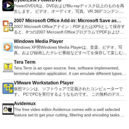
使用すると、コンピューターのデスクトップを表示したり、コ
single click! Despite being a free suite, WPS Office comes
す。 主な機能は次のとおりです。 Savestates：ボタンを1つ
以降）、Windows Server 2003 R2、Windows Vista、
PowerDVD18は、DVDおよびBlu-rayディスク以上のものを再
ンピューターの前に直接座っているかのようにマウスとキーボ
with many innovative features, such as the paragraph
押すだけで、ゲームの現在の「状態」を保存できます。 無制
Windows 7、Windows 8。 *このリストは完全ではありませ
生します。 ビデオ、オーディオ、写真、VR 360°コンテン
ードを制御したりできます。 VNC Viewerは、インストールと
adjustment tool and multiple tabbed feature. It also has a PDF
限のメモリーカード：好きなだけメモリーカードを保存でき、
ん。 サポートされている言語は次のとおりです。インドネシ
ツ、さらにはYouTubeやVimeoにとっても、PowerDVD18は重
使用が簡単です。制御したいデバイスでインストーラーを実行
converter, spell check and word count feature. WPS Office
8MBから64MBまでの単一の物理カードに制限されなくなりま
2007 Microsoft Office Add-in: Microsoft Save as
ア語、マレーシア語、セシュティナ、ダンスク、ドイツ語、英
要なエンターテイメントの仲間です。 Ultra HD HDR TVとサ
し、指示に従ってください。オプションで、Windowsでのリ
2016 Personal Edition supports switching language UI,File
した。 高解像度グラフィックス：PCSX2を使用すると、
2007 Microsoft Officeアドイン：PDFまたはXPSとして保存す
語、スペイン語、フランス語、フルバツキー、イタリア語、ラ
PDF or XPS
ラウンドサウンドシステムの可能性を解き放ち、360°ビデオ
モート展開に使用可能なMSIがあります。デスクトッププラッ
Roaming and Docer online templates. Key features include:
1080pまたは4K HDでゲームをプレイできます。 全体とし
ると、8つの2007 Microsoft OfficeプログラムでPDFおよび
トヴィエシュ、リエトゥビウ、マジャール、オランダ、ノルス
の増え続けるコレクションへのアクセスで仮想世界に没頭する
トフォームにVNC Viewerをインストールする権限がない場合
Writer Efficient word processor. Presentation Multimedia
て、PCSX2 PS2エミュレーターの機能は優れています。 PS2
XPS形式にエクスポートして保存できます。このツールを使用
ク、ポルスキ、ポルトガル、ポルトガル、スロヴェンスキー、
か、PCまたはラップトップでの比類のない再生サポートと独
は、スタンドアロンオプションを選択する必要があります。
presentations creator. Spreadsheets Powerful tool for data
Windows Media Player
ゲームを高い精度でエミュレートでき、Windowsとエミュレ
すると、これらのプログラムのサブセットでPDF形式および
スロベンツキー、スロヴェンスキーSrpski、Suomi、
自の強化により、どこにいても簡単にリラックスできます。
主な機能は次のとおりです。 クラウドサービスを介してVNC
processing and analysis. 100% compatible with MS Office
Windows XP用Windows Media Playerは、音楽、ビデオ、写
ーターを切り替えることができます。欠点は、高速ゲームに苦
XPS形式の電子メール添付ファイルとして送信することもでき
Svenska、Türkçe。
新機能は次のとおりです。 4K DHR向けに最適化 Ultra HD
Connectを実行しているコンピューターに接続します。 Apple
document file types (.docx, .pptx, .xlsx, etc.). Thousands of
真、および録画したテレビ番組などすべてを保存して楽しむ最
労し、時々フリーズまたはクラッシュすることです。* PCSX2
ます（特定の機能はプログラムによって異なります）。 この
Blu-ray、4K、HEVC / H.265およびHDR10コンテンツをサポー
Screen Sharing（ARD）などのサードパーティ製のVNC互換
free document templates. Built-in PDF reader. Mobile device
適な機能を搭載しています。 再生、表示、外出先で楽しむた
を使用するには、コンソールから抽出できるPlaystation 2
ダウンロードは、次のOfficeプログラムで動作します。
ト全画面モードで21：9モニターで2.35：1の映画を見る常時
ソフトウェアを実行しているコンピューターに直接接続しま
Tera Term
support (iOS and Android). WPS Cloud Storage included.
めのポータブル デバイスとの同期、さらには家中のデバイス
BIOSが必要です。
Microsoft Office Access 2007。 Microsoft Office Excel 2007。
オンのミニビューでYouTubeライブを見る YouTubeおよび
す。 各デバイスでVNC Viewerにサインインして、すべてのデ
Tera Term is an open source, free, software implemented,
Although it is a free suite, WPS Office 2016 Free comes with
との共有も、すべて1か所で行えます。 シンプルなデザイン -
Microsoft Office InfoPath 2007。 Microsoft Office OneNote
Vimeoで4K HDRおよび360ビデオを再生 VRエクスペリエンス
バイス間の接続をバックアップおよび同期します。 仮想キー
terminal emulator application. It can emulate different types of
many innovative features, including a useful a paragraph
まったく新しい外観でデジタル エンターテイメントを楽しめ
2007。 Microsoft Office PowerPoint 2007。 Microsoft Office
の向上：Microsoft Mixed Realityヘッドセット、HTC、VIVE、
ボードの上のスクロールバーには、Command / Windowsなど
computer terminals, from DEC VT100 to DEC VT382, and it
adjustment tool int he Writer program. It has an Office to PDF
ます。 大好きな音楽をより多く - デジタル音楽体験がさらに
Publisher 2007。 Microsoft Office Visio 2007。 Microsoft
およびOculus Riftをサポート Fire TVとキャストのサポート
VMware Workstation Player
の高度なキーが含まれています。 Bluetoothキーボードのサポ
supports telnet, SSH 1 & 2 and serial port connections. It also
converter, automatic spell checking and word count features.
楽しくなります。 エンターテイメントをすべて1つの場所に -
Office Word 2007。 2007 Microsoft Officeプログラムのこの
注：これは商用トライアルです。
仮想マシンは、ソフトウェアで定義されたコンピューターで
ート。 VNC Connectサブスクリプションには、無料、有料、
has a built-in macro scripting language and some other useful
It also has some neat tools such as the Watermark in
音楽、ビデオ、写真、録画したテレビ番組をすべて保存して楽
Microsoft Save as PDFまたはXPSアドインは、2007 Microsoft
す。 PCでPCを実行するようなものです。 この無料のデスク
試用の3つのバージョンがあります。 制御する必要のあるマシ
plugins. Key features include: Automatically creates logs with
document, and converting PowerPoint to Word document
しめます。 どこでも楽しめる - どこにいても音楽、ビデオ、
Office systemソフトウェアの補足条項であり、2007 Microsoft
トップ仮想化ソフトウェアアプリケーションにより、VMware
ンごとに、RealVNCのWebサイトにアクセスして、各コンピ
unique log names. Supports SSH, standard telnet and serial
support. Overall, WPS Office 2016 Free is a good alternative
写真にアクセスできます。
Office systemソフトウェアのライセンス条項の対象となりま
Avidemux
Workstation、VMware Fusion、VMware Server、または
ューターにVNC Connectをダウンロードするだけです。次
ports. Supports dec/digital/vt terminal standards. Tera Term is
to Microsoft's offering. The Writer program is a versatile word
す。 システム要件：サポートされているオペレーティングシ
The free video editor Avidemux comes with a well selected
VMware ESXで作成された仮想マシンを簡単に操作できます。
に、RealVNCアカウントの資格情報を使用して、ローカルマ
a useful application, which allows the connection to any
processor; the Presentation program is an easy to use and
ステム。 Windows Server 2003、Windows Vista、Windows
feature set to get your cutting, filtering and encoding tasks
主な機能は次のとおりです。 1台のPCで複数のオペレーティ
シンでVNC Viewerにサインインします。そこから、コンピュ
remote Telnet or SSH hosts. It sports a clean and crisp layout
effective slide show maker that helps you to create impressive
XP Service Pack 2。
done. It reads and writes many file types (AVI, DVD, MPEG,
ングシステムを同時に実行します。 インストールや構成の問
ーターを確認して接続できます。 VNC Connectを使用する
that is easy to work with. The application does not take a long
multimedia presentations; and the Spreadsheets program is
MP4, ASF, MKV) and comes with a variety of common codecs
題なしに、事前構成された製品の利点を体験してください。
と、セッションはエンドツーエンドで暗号化されます。アプリ
time to wrap your head around and is also very light on
both a flexible and a powerful spreadsheet application.