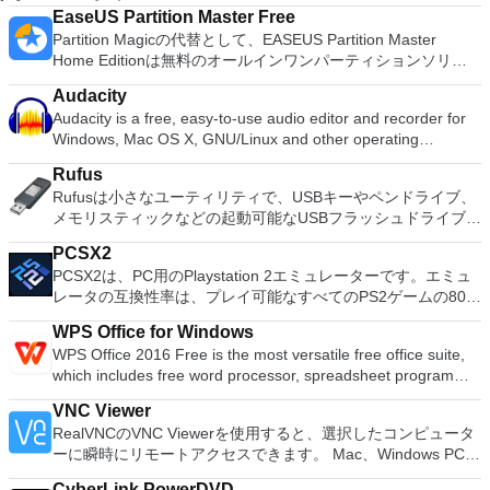
EaseUS Partition Master Free
Partition Magicの代替として、EASEUS Partition Master
Home Editionは無料のオールインワンパーティションソリュ
ーションおよびディスク管理ユーティリティです。パーティシ
Audacity
ョンの拡張（特にシステムドライブ用）、ディスク領域の管
Audacity is a free, easy-to-use audio editor and recorder for
理、MBRおよびGUIDパーティションテーブル（GPT）ディス
Windows, Mac OS X, GNU/Linux and other operating
クのディスク領域不足の問題の解決を可能にします。 パーテ
systems. You can use Audacity to: Record live audio. Convert
ィションのサイズ変更/移動システムドライブを拡張するディ
Rufus
tapes and records into digital recordings or CDs. Edit Ogg
スクとパーティションをコピーパーティションをマージ分割パ
Rufusは小さなユーティリティで、USBキーやペンドライブ、
Vorbis, MP3, WAV or AIFF sound files. Cut, copy, splice or mix
ーティション空き領域を再分配するダイナミックディスクの変
メモリスティックなどの起動可能なUSBフラッシュドライブを
sounds together. Change the speed or pitch of a recording.
換パーティションを回復する
フォーマットおよび作成できます。 Rufusは、次のシナリオで
Add new effects with LADSPA plug-ins. And more!
PCSX2
役立ちます。 Windows、Linux、およびUEFI用の起動可能な
PCSX2は、PC用のPlaystation 2エミュレーターです。エミュ
ISOからUSBインストールメディアを作成する必要がある場
レータの互換性率は、プレイ可能なすべてのPS2ゲームの80％
合。 OSがインストールされていないシステムで作業する必要
以上を誇っています。かなり強力なコンピューターを所有して
がある場合。 BIOSまたはその他のファームウェアをDOSから
WPS Office for Windows
いる場合、PCSX2は優れたエミュレーターです。また、この
フラッシュする必要がある場合。 低レベルのユーティリティ
WPS Office 2016 Free is the most versatile free office suite,
アプリケーションはローエンドコンピューターのサポートも提
を実行する必要がある場合。 Rufusは次の* ISOで動作しま
which includes free word processor, spreadsheet program
供するため、Playstation 2コンソールのすべての所有者は、
す：Arch Linux、Archbang、BartPE / pebuilder、CentOS、
and presentation maker. With these three programs you will
PCで動作するゲームを見ることができます。 PCSX2エミュレ
Damn Small Linux、Fedora、FreeDOS、Gentoo、
VNC Viewer
easily be able to deal with any office related tasks. WPS
ーターを使用すると、PS2コントローラーを使用して、本物の
gNewSense、Hiren&#39;s Boot CD、LiveXP、Knoppix、
RealVNCのVNC Viewerを使用すると、選択したコンピュータ
Office 2016 Free has multiple language support for English,
プレイステーション体験をシミュレートできます。このアプリ
Kubuntu、Linux Mint、NT Password Registry Editor、
ーに瞬時にリモートアクセスできます。 Mac、Windows PC、
French, German, Spanish, Portuguese,Russian and Polish
ケーションでは、ディスクからゲームを直接実行することも、
OpenSUSE、Parted Magic、Slackware、Tails、Trinity
またはLinuxマシン、世界中のどこからでも。 VNC Viewerを
languages. To switch between languages requires only a
ハードドライブからISOイメージとして実行することもできま
Rescue Kit、Ubuntu、Ultimate Boot CD、Windows XP（SP2
CyberLink PowerDVD