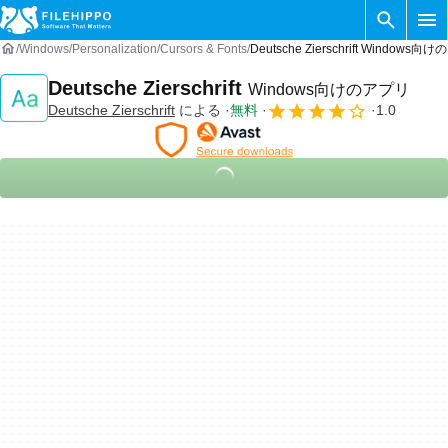
Windows
Personalization
Cursors & Fonts
Deutsche Zierschrift Windows向
Deutsche Zierschrift
Windows向けのアプリ
Deutsche Zierschrift
による
無料
1.0