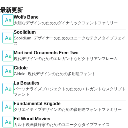
and filters. Avidemux automates your tasks by creating
ホストコンピューターと仮想マシン間でデータを共有します。
はすぐに各コンピューターをパスワードで保護します。コンピ
system resources. So, if you need a free terminal emulator,
projects and putting them into the job queue. Features: Non-
32ビットと64ビットの両方の仮想マシンを実行します。 2-
最新更新
ューターへのログインに使用するのと同じユーザー名とパスワ
which is easy to master and supports remote Telnet or SSH
linear video editing Apply filters and effects Transcode into
way Virtual SMPを活用します。 サードパーティの仮想マシン
ードを入力するだけです。 WIN 7,8,8.1,10をサポートしま
host connections then Tera Term is a good choice.
Wolfs Bane
various formats Insert or extract audio streams Subtitle
とイメージを使用します。 ホストコンピューターと仮想マシ
す。 VNC ViewerのMacバージョンをお探しですか？ここから
大胆なデザインのためのダイナミックフォントファミリー
processor Project system Powerful scripting capabilities
ン間でデータを共有します。 幅広いホストおよびゲストオペ
ダウンロード
Graphical or command line interfaces Video encoders:
レーティングシステムのサポート。 USB 2.0デバイスのサポー
Soolidium
MPEG-4 AVC, XviD, MPEG-4 ASP, MPEG-2 Video, MPEG-1
ト。 起動時にアプライアンス情報を取得します。 直感的なホ
Soolidium: デザイナーのためのユニークなテクノタイプフェイ
Video, DV, ... Audio encoders: AC-3, AAC, MP3, MP2, Vorbis,
ームページインターフェイスを介して仮想マシンに簡単にアク
ス
PCM, ... Container: AVI, MPEG-PS/TS, MP4, MKV, FLV, OGM,
セスできます。 VMware Playerは、Microsoft Virtual Server仮
...
想マシンまたはMicrosoft Virtual PC仮想マシンもサポートして
Mortised Ornaments Free Two
います。
現代デザインのためのエレガントなビクトリアンフレーム
Gidole
Gidole: 現代デザインのための多用途フォント
La Beauties
パーソナライズプロジェクトのためのエレガントなスクリプト
フォント
Fundamental Brigade
クリエイティブデザインのための多用途フォントファミリー
Ed Wood Movies
カルト映画愛好家のためのユニークなタイプフェイス