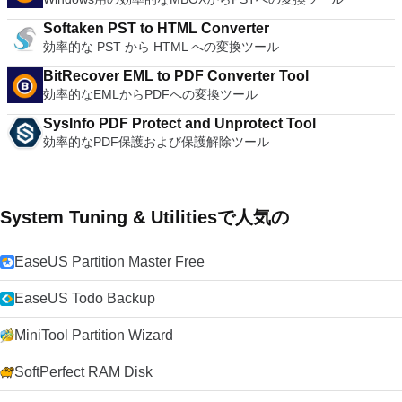
Softaken PST to HTML Converter
効率的な PST から HTML への変換ツール
BitRecover EML to PDF Converter Tool
効率的なEMLからPDFへの変換ツール
SysInfo PDF Protect and Unprotect Tool
効率的なPDF保護および保護解除ツール
System Tuning & Utilitiesで人気の
EaseUS Partition Master Free
EaseUS Todo Backup
MiniTool Partition Wizard
SoftPerfect RAM Disk