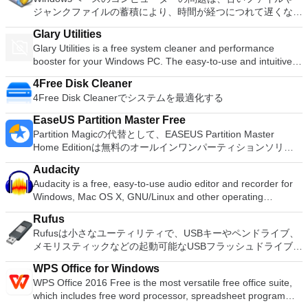
ジャンクファイルの蓄積により、時間が経つにつれて遅くなる
ことです。時間の経過とともにファイルをダウンロードし、イ
Glary Utilities
ンターネットを閲覧してドキュメントを開くと、コンピュータ
Glary Utilities is a free system cleaner and performance
ーの一時フォルダーに残された小さな残骸が常に残ります。こ
booster for your Windows PC. The easy-to-use and intuitive
こで、Gilisoft Free Disk Cleanerなどのクリーニングユーティ
interface features one-click functionality and easy, automated
リティが役立ちます。 Gilisoft Free Disk Cleanerは、ローカル
4Free Disk Cleaner
options that give you the choice of either a 1-Click
ハードドライブまたは外部接続ドライブのいずれかの冗長また
4Free Disk Cleanerでシステムを最適化する
maintenance or a custom selection of operations. It includes
は古いファイルをコンピューターでスキャンし、それらを削除
over twenty system utilities that allow you to customize your
できるシンプルなアプリです。 主な機能は次のとおりです。
EaseUS Partition Master Free
scan and features options such as a Registry Cleaner,
ジャンクファイルと古いファイルを安全にクリーニングしま
Partition Magicの代替として、EASEUS Partition Master
Spyware Remover, Startup Manager and Shortcuts Fixer, all
す。 内部および外部接続ドライブをサポートします。 ワイル
Home Editionは無料のオールインワンパーティションソリュ
of which will improve your computer performance. The
ドカードのサポート。 カスタマイズされた例外リストを作成
ーションおよびディスク管理ユーティリティです。パーティシ
Windows Boot Time monitor, which sits in the middle of the
します。 強力なディスクアナライザー。 Gilisoft Free Disk
Audacity
ョンの拡張（特にシステムドライブ用）、ディスク領域の管
main interface window, tells you how long Windows is
Cleanerには、基本的な標準のウィンドウエクスプローラスタ
Audacity is a free, easy-to-use audio editor and recorder for
理、MBRおよびGUIDパーティションテーブル（GPT）ディス
currently taking to boot on your PC and then compares that
イルのインターフェイスがあり、簡単に理解してナビゲートで
Windows, Mac OS X, GNU/Linux and other operating
クのディスク領域不足の問題の解決を可能にします。 パーテ
with other Windows users. From here you can then access
きます。ジャンクをスキャンするディスクを選択して、分析を
systems. You can use Audacity to: Record live audio. Convert
ィションのサイズ変更/移動システムドライブを拡張するディ
and manage a list of the programs that load on Windows
Rufus
開始するだけです。完了すると、圧縮ファイル、オーディオト
tapes and records into digital recordings or CDs. Edit Ogg
スクとパーティションをコピーパーティションをマージ分割パ
startup and delay some of them if necessary. This
Rufusは小さなユーティリティで、USBキーやペンドライブ、
ラック、画像、ドキュメント、ビデオ、その他のジャンクアイ
Vorbis, MP3, WAV or AIFF sound files. Cut, copy, splice or mix
ーティション空き領域を再分配するダイナミックディスクの変
comprehensive system utility supports 44 languages and
メモリスティックなどの起動可能なUSBフラッシュドライブを
テムの総数とサイズを表示できます。また、カスタム例外リス
sounds together. Change the speed or pitch of a recording.
換パーティションを回復する
promises to speed up the whole process of scanning and
フォーマットおよび作成できます。 Rufusは、次のシナリオで
トを作成して、スキャンから特定のファイルを除外することも
Add new effects with LADSPA plug-ins. And more!
WPS Office for Windows
analyzing your PC. Check out our guide to system utilities and
役立ちます。 Windows、Linux、およびUEFI用の起動可能な
できます。完了すると、見つかったジャンクファイルを消去す
WPS Office 2016 Free is the most versatile free office suite,
find the best one for you.
ISOからUSBインストールメディアを作成する必要がある場
るかどうかのオプションが表示されます。 全体として、
which includes free word processor, spreadsheet program
合。 OSがインストールされていないシステムで作業する必要
Gilisoft Free Disk Cleanerはシステムからジャンクファイルを