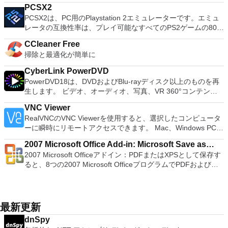
and presentation maker. With these three programs you will
がある場合。 BIOSまたはその他のファームウェアをDOSから
削除するための優れたツールです。そうは言っても、今日の市
PCSX2
easily be able to deal with any office related tasks. WPS
フラッシュする必要がある場合。 低レベルのユーティリティ
場で利用できる最高の見た目でも、最速で最も包括的なクリー
PCSX2は、PC用のPlaystation 2エミュレーターです。エミュ
Office 2016 Free has multiple language support for English,
を実行する必要がある場合。 Rufusは次の* ISOで動作しま
ニングユーティリティでもありません。 PiriformのCCleaner
レータの互換性率は、プレイ可能なすべてのPS2ゲームの80％
French, German, Spanish, Portuguese,Russian and Polish
す：Arch Linux、Archbang、BartPE / pebuilder、CentOS、
など、他のよりよく知られているユーティリティには、より優
以上を誇っています。かなり強力なコンピューターを所有して
languages. To switch between languages requires only a
Damn Small Linux、Fedora、FreeDOS、Gentoo、
れたツールの配列と、よりモダンで直感的なインターフェイス
CCleaner Free
いる場合、PCSX2は優れたエミュレーターです。また、この
single click! Despite being a free suite, WPS Office comes
gNewSense、Hiren&#39;s Boot CD、LiveXP、Knoppix、
が含まれています。
掃除と最適化が簡単に
アプリケーションはローエンドコンピューターのサポートも提
with many innovative features, such as the paragraph
Kubuntu、Linux Mint、NT Password Registry Editor、
供するため、Playstation 2コンソールのすべての所有者は、
adjustment tool and multiple tabbed feature. It also has a PDF
OpenSUSE、Parted Magic、Slackware、Tails、Trinity
CyberLink PowerDVD
PCで動作するゲームを見ることができます。 PCSX2エミュレ
converter, spell check and word count feature. WPS Office
Rescue Kit、Ubuntu、Ultimate Boot CD、Windows XP（SP2
PowerDVD18は、DVDおよびBlu-rayディスク以上のものを再
ーターを使用すると、PS2コントローラーを使用して、本物の
2016 Personal Edition supports switching language UI,File
以降）、Windows Server 2003 R2、Windows Vista、
生します。 ビデオ、オーディオ、写真、VR 360°コンテン
プレイステーション体験をシミュレートできます。このアプリ
Roaming and Docer online templates. Key features include:
Windows 7、Windows 8。 *このリストは完全ではありませ
ツ、さらにはYouTubeやVimeoにとっても、PowerDVD18は重
ケーションでは、ディスクからゲームを直接実行することも、
Writer Efficient word processor. Presentation Multimedia
VNC Viewer
ん。 サポートされている言語は次のとおりです。インドネシ
要なエンターテイメントの仲間です。 Ultra HD HDR TVとサ
ハードドライブからISOイメージとして実行することもできま
presentations creator. Spreadsheets Powerful tool for data
RealVNCのVNC Viewerを使用すると、選択したコンピュータ
ア語、マレーシア語、セシュティナ、ダンスク、ドイツ語、英
ラウンドサウンドシステムの可能性を解き放ち、360°ビデオ
す。 主な機能は次のとおりです。 Savestates：ボタンを1つ
processing and analysis. 100% compatible with MS Office
ーに瞬時にリモートアクセスできます。 Mac、Windows PC、
語、スペイン語、フランス語、フルバツキー、イタリア語、ラ
の増え続けるコレクションへのアクセスで仮想世界に没頭する
押すだけで、ゲームの現在の「状態」を保存できます。 無制
document file types (.docx, .pptx, .xlsx, etc.). Thousands of
またはLinuxマシン、世界中のどこからでも。 VNC Viewerを
トヴィエシュ、リエトゥビウ、マジャール、オランダ、ノルス
か、PCまたはラップトップでの比類のない再生サポートと独
限のメモリーカード：好きなだけメモリーカードを保存でき、
2007 Microsoft Office Add-in: Microsoft Save as
free document templates. Built-in PDF reader. Mobile device
使用すると、コンピューターのデスクトップを表示したり、コ
ク、ポルスキ、ポルトガル、ポルトガル、スロヴェンスキー、
自の強化により、どこにいても簡単にリラックスできます。
8MBから64MBまでの単一の物理カードに制限されなくなりま
2007 Microsoft Officeアドイン：PDFまたはXPSとして保存す
support (iOS and Android). WPS Cloud Storage included.
PDF or XPS
ンピューターの前に直接座っているかのようにマウスとキーボ
スロベンツキー、スロヴェンスキーSrpski、Suomi、
新機能は次のとおりです。 4K DHR向けに最適化 Ultra HD
した。 高解像度グラフィックス：PCSX2を使用すると、
ると、8つの2007 Microsoft OfficeプログラムでPDFおよび
Although it is a free suite, WPS Office 2016 Free comes with
ードを制御したりできます。 VNC Viewerは、インストールと
Svenska、Türkçe。
Blu-ray、4K、HEVC / H.265およびHDR10コンテンツをサポー
1080pまたは4K HDでゲームをプレイできます。 全体とし
XPS形式にエクスポートして保存できます。このツールを使用
many innovative features, including a useful a paragraph
使用が簡単です。制御したいデバイスでインストーラーを実行
ト全画面モードで21：9モニターで2.35：1の映画を見る常時
て、PCSX2 PS2エミュレーターの機能は優れています。 PS2
すると、これらのプログラムのサブセットでPDF形式および
adjustment tool int he Writer program. It has an Office to PDF
し、指示に従ってください。オプションで、Windowsでのリ
オンのミニビューでYouTubeライブを見る YouTubeおよび
ゲームを高い精度でエミュレートでき、Windowsとエミュレ
XPS形式の電子メール添付ファイルとして送信することもでき
converter, automatic spell checking and word count features.
モート展開に使用可能なMSIがあります。デスクトッププラッ
Vimeoで4K HDRおよび360ビデオを再生 VRエクスペリエンス
ーターを切り替えることができます。欠点は、高速ゲームに苦
ます（特定の機能はプログラムによって異なります）。 この
It also has some neat tools such as the Watermark in
トフォームにVNC Viewerをインストールする権限がない場合
最新更新
の向上：Microsoft Mixed Realityヘッドセット、HTC、VIVE、
労し、時々フリーズまたはクラッシュすることです。* PCSX2
ダウンロードは、次のOfficeプログラムで動作します。
document, and converting PowerPoint to Word document
は、スタンドアロンオプションを選択する必要があります。
およびOculus Riftをサポート Fire TVとキャストのサポート
dnSpy
を使用するには、コンソールから抽出できるPlaystation 2
Microsoft Office Access 2007。 Microsoft Office Excel 2007。
support. Overall, WPS Office 2016 Free is a good alternative
主な機能は次のとおりです。 クラウドサービスを介してVNC
注：これは商用トライアルです。