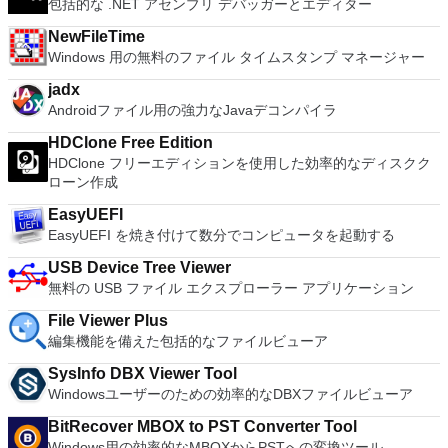
包括的な .NET アセンブリ デバッガーとエディター
BIOSが必要です。
Microsoft Office InfoPath 2007。 Microsoft Office OneNote
to Microsoft's offering. The Writer program is a versatile word
Connectを実行しているコンピューターに接続します。 Apple
2007。 Microsoft Office PowerPoint 2007。 Microsoft Office
processor; the Presentation program is an easy to use and
Screen Sharing（ARD）などのサードパーティ製のVNC互換
NewFileTime
Publisher 2007。 Microsoft Office Visio 2007。 Microsoft
effective slide show maker that helps you to create impressive
ソフトウェアを実行しているコンピューターに直接接続しま
Windows 用の無料のファイル タイムスタンプ マネージャー
Office Word 2007。 2007 Microsoft Officeプログラムのこの
multimedia presentations; and the Spreadsheets program is
す。 各デバイスでVNC Viewerにサインインして、すべてのデ
Microsoft Save as PDFまたはXPSアドインは、2007 Microsoft
both a flexible and a powerful spreadsheet application.
バイス間の接続をバックアップおよび同期します。 仮想キー
jadx
Office systemソフトウェアの補足条項であり、2007 Microsoft
ボードの上のスクロールバーには、Command / Windowsなど
Androidファイル用の強力なJavaデコンパイラ
Office systemソフトウェアのライセンス条項の対象となりま
の高度なキーが含まれています。 Bluetoothキーボードのサポ
す。 システム要件：サポートされているオペレーティングシ
HDClone Free Edition
ート。 VNC Connectサブスクリプションには、無料、有料、
ステム。 Windows Server 2003、Windows Vista、Windows
HDClone フリーエディションを使用した効率的なディスクク
試用の3つのバージョンがあります。 制御する必要のあるマシ
XP Service Pack 2。
ローン作成
ンごとに、RealVNCのWebサイトにアクセスして、各コンピ
ューターにVNC Connectをダウンロードするだけです。次
EasyUEFI
に、RealVNCアカウントの資格情報を使用して、ローカルマ
EasyUEFI を焼き付けて数分でコンピュータを起動する
シンでVNC Viewerにサインインします。そこから、コンピュ
ーターを確認して接続できます。 VNC Connectを使用する
USB Device Tree Viewer
と、セッションはエンドツーエンドで暗号化されます。アプリ
無料の USB ファイル エクスプローラー アプリケーション
はすぐに各コンピューターをパスワードで保護します。コンピ
ューターへのログインに使用するのと同じユーザー名とパスワ
File Viewer Plus
ードを入力するだけです。 WIN 7,8,8.1,10をサポートしま
編集機能を備えた包括的なファイルビューア
す。 VNC ViewerのMacバージョンをお探しですか？ここから
ダウンロード
SysInfo DBX Viewer Tool
Windowsユーザーのための効率的なDBXファイルビューア
BitRecover MBOX to PST Converter Tool
Windows用の効率的なMBOXからPSTへの変換ツール