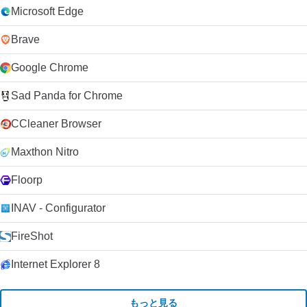
Microsoft Edge
Brave
Google Chrome
Sad Panda for Chrome
CCleaner Browser
Maxthon Nitro
Floorp
INAV - Configurator
FireShot
Internet Explorer 8
もっと見る