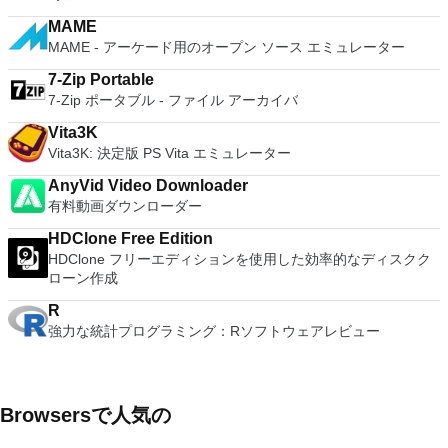
you can also install Linux VMs, including Ubuntu, Red Hat,
MAME
Fedora, and lots of other distributions as well. Overall,
MAME - アーケード用のオープン ソース エミュレーター
Workstation Pro offers high performance, strong reliability,
and cutting edge features that make it stand out from the
7-Zip Portable
crowd. The full version is a little pricey, but you do get what
7-Zip ポータブル - ファイル アーカイバ
you pay for.
Vita3K
Vita3K: 決定版 PS Vita エミュレーター
AnyVid Video Downloader
有料動画ダウンローダー
HDClone Free Edition
HDClone フリーエディションを使用した効率的なディスクク
ローン作成
R
強力な統計プログラミング：Rソフトウェアレビュー
Browsersで人気の