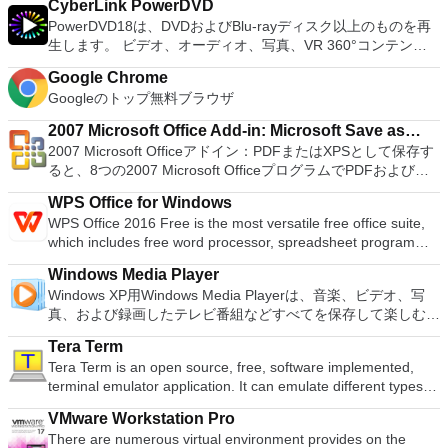
ハードドライブからISOイメージとして実行することもできま
CyberLink PowerDVD
使用すると、コンピューターのデスクトップを表示したり、コ
フラッシュする必要がある場合。 低レベルのユーティリティ
す。 主な機能は次のとおりです。 Savestates：ボタンを1つ
PowerDVD18は、DVDおよびBlu-rayディスク以上のものを再
ンピューターの前に直接座っているかのようにマウスとキーボ
を実行する必要がある場合。 Rufusは次の* ISOで動作しま
押すだけで、ゲームの現在の「状態」を保存できます。 無制
生します。 ビデオ、オーディオ、写真、VR 360°コンテン
ードを制御したりできます。 VNC Viewerは、インストールと
す：Arch Linux、Archbang、BartPE / pebuilder、CentOS、
限のメモリーカード：好きなだけメモリーカードを保存でき、
ツ、さらにはYouTubeやVimeoにとっても、PowerDVD18は重
使用が簡単です。制御したいデバイスでインストーラーを実行
Damn Small Linux、Fedora、FreeDOS、Gentoo、
8MBから64MBまでの単一の物理カードに制限されなくなりま
Google Chrome
要なエンターテイメントの仲間です。 Ultra HD HDR TVとサ
し、指示に従ってください。オプションで、Windowsでのリ
gNewSense、Hiren&#39;s Boot CD、LiveXP、Knoppix、
した。 高解像度グラフィックス：PCSX2を使用すると、
Googleのトップ無料ブラウザ
ラウンドサウンドシステムの可能性を解き放ち、360°ビデオ
モート展開に使用可能なMSIがあります。デスクトッププラッ
Kubuntu、Linux Mint、NT Password Registry Editor、
1080pまたは4K HDでゲームをプレイできます。 全体とし
の増え続けるコレクションへのアクセスで仮想世界に没頭する
トフォームにVNC Viewerをインストールする権限がない場合
OpenSUSE、Parted Magic、Slackware、Tails、Trinity
2007 Microsoft Office Add-in: Microsoft Save as
て、PCSX2 PS2エミュレーターの機能は優れています。 PS2
か、PCまたはラップトップでの比類のない再生サポートと独
は、スタンドアロンオプションを選択する必要があります。
Rescue Kit、Ubuntu、Ultimate Boot CD、Windows XP（SP2
2007 Microsoft Officeアドイン：PDFまたはXPSとして保存す
ゲームを高い精度でエミュレートでき、Windowsとエミュレ
PDF or XPS
自の強化により、どこにいても簡単にリラックスできます。
主な機能は次のとおりです。 クラウドサービスを介してVNC
以降）、Windows Server 2003 R2、Windows Vista、
ると、8つの2007 Microsoft OfficeプログラムでPDFおよび
ーターを切り替えることができます。欠点は、高速ゲームに苦
新機能は次のとおりです。 4K DHR向けに最適化 Ultra HD
Connectを実行しているコンピューターに接続します。 Apple
Windows 7、Windows 8。 *このリストは完全ではありませ
XPS形式にエクスポートして保存できます。このツールを使用
労し、時々フリーズまたはクラッシュすることです。* PCSX2
Blu-ray、4K、HEVC / H.265およびHDR10コンテンツをサポー
Screen Sharing（ARD）などのサードパーティ製のVNC互換
WPS Office for Windows
ん。 サポートされている言語は次のとおりです。インドネシ
すると、これらのプログラムのサブセットでPDF形式および
を使用するには、コンソールから抽出できるPlaystation 2
ト全画面モードで21：9モニターで2.35：1の映画を見る常時
ソフトウェアを実行しているコンピューターに直接接続しま
WPS Office 2016 Free is the most versatile free office suite,
ア語、マレーシア語、セシュティナ、ダンスク、ドイツ語、英
XPS形式の電子メール添付ファイルとして送信することもでき
BIOSが必要です。
オンのミニビューでYouTubeライブを見る YouTubeおよび
す。 各デバイスでVNC Viewerにサインインして、すべてのデ
which includes free word processor, spreadsheet program
語、スペイン語、フランス語、フルバツキー、イタリア語、ラ
ます（特定の機能はプログラムによって異なります）。 この
Vimeoで4K HDRおよび360ビデオを再生 VRエクスペリエンス
バイス間の接続をバックアップおよび同期します。 仮想キー
and presentation maker. With these three programs you will
トヴィエシュ、リエトゥビウ、マジャール、オランダ、ノルス
ダウンロードは、次のOfficeプログラムで動作します。
の向上：Microsoft Mixed Realityヘッドセット、HTC、VIVE、
Windows Media Player
ボードの上のスクロールバーには、Command / Windowsなど
easily be able to deal with any office related tasks. WPS
ク、ポルスキ、ポルトガル、ポルトガル、スロヴェンスキー、
Microsoft Office Access 2007。 Microsoft Office Excel 2007。
およびOculus Riftをサポート Fire TVとキャストのサポート
Windows XP用Windows Media Playerは、音楽、ビデオ、写
の高度なキーが含まれています。 Bluetoothキーボードのサポ
Office 2016 Free has multiple language support for English,
スロベンツキー、スロヴェンスキーSrpski、Suomi、
Microsoft Office InfoPath 2007。 Microsoft Office OneNote
注：これは商用トライアルです。
真、および録画したテレビ番組などすべてを保存して楽しむ最
ート。 VNC Connectサブスクリプションには、無料、有料、
French, German, Spanish, Portuguese,Russian and Polish
Svenska、Türkçe。
2007。 Microsoft Office PowerPoint 2007。 Microsoft Office
適な機能を搭載しています。 再生、表示、外出先で楽しむた
試用の3つのバージョンがあります。 制御する必要のあるマシ
languages. To switch between languages requires only a
Publisher 2007。 Microsoft Office Visio 2007。 Microsoft
Tera Term
めのポータブル デバイスとの同期、さらには家中のデバイス
ンごとに、RealVNCのWebサイトにアクセスして、各コンピ
single click! Despite being a free suite, WPS Office comes
Office Word 2007。 2007 Microsoft Officeプログラムのこの
Tera Term is an open source, free, software implemented,
との共有も、すべて1か所で行えます。 シンプルなデザイン -
ューターにVNC Connectをダウンロードするだけです。次
with many innovative features, such as the paragraph
Microsoft Save as PDFまたはXPSアドインは、2007 Microsoft
terminal emulator application. It can emulate different types of
まったく新しい外観でデジタル エンターテイメントを楽しめ
に、RealVNCアカウントの資格情報を使用して、ローカルマ
adjustment tool and multiple tabbed feature. It also has a PDF
Office systemソフトウェアの補足条項であり、2007 Microsoft
computer terminals, from DEC VT100 to DEC VT382, and it
ます。 大好きな音楽をより多く - デジタル音楽体験がさらに
シンでVNC Viewerにサインインします。そこから、コンピュ
converter, spell check and word count feature. WPS Office
Office systemソフトウェアのライセンス条項の対象となりま
VMware Workstation Pro
supports telnet, SSH 1 & 2 and serial port connections. It also
楽しくなります。 エンターテイメントをすべて1つの場所に -
ーターを確認して接続できます。 VNC Connectを使用する
2016 Personal Edition supports switching language UI,File
す。 システム要件：サポートされているオペレーティングシ
There are numerous virtual environment provides on the
has a built-in macro scripting language and some other useful
音楽、ビデオ、写真、録画したテレビ番組をすべて保存して楽