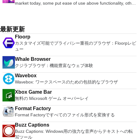
と、セッションはエンドツーエンドで暗号化されます。アプリ
Roaming and Docer online templates. Key features include:
ステム。 Windows Server 2003、Windows Vista、Windows
market today, some put ease of use above functionality, other
plugins. Key features include: Automatically creates logs with
しめます。 どこでも楽しめる - どこにいても音楽、ビデオ、
はすぐに各コンピューターをパスワードで保護します。コンピ
Writer Efficient word processor. Presentation Multimedia
XP Service Pack 2。
place integration above stability. VMware Workstation Pro is
unique log names. Supports SSH, standard telnet and serial
写真にアクセスできます。
ューターへのログインに使用するのと同じユーザー名とパスワ
presentations creator. Spreadsheets Powerful tool for data
the easiest to use, the fastest and the most reliable app when
ports. Supports dec/digital/vt terminal standards. Tera Term is
ードを入力するだけです。 WIN 7,8,8.1,10をサポートしま
processing and analysis. 100% compatible with MS Office
it comes to evaluating a new OS, or new software apps and
a useful application, which allows the connection to any
す。 VNC ViewerのMacバージョンをお探しですか？ここから
document file types (.docx, .pptx, .xlsx, etc.). Thousands of
patches, in an isolated and safe virtualized environment. Key
remote Telnet or SSH hosts. It sports a clean and crisp layout
最新更新
ダウンロード
free document templates. Built-in PDF reader. Mobile device
Features include: Powerful 3D Graphics - DirectX 10* and
that is easy to work with. The application does not take a long
support (iOS and Android). WPS Cloud Storage included.
Floorp
OpenGL 3.3 support. VMware Compatibility - Create one; Run
time to wrap your head around and is also very light on
Although it is a free suite, WPS Office 2016 Free comes with
カスタマイズ可能でプライバシー重視のブラウザ：Floorpレビ
anywhere on VMware software. vSphere and vCloud Air
system resources. So, if you need a free terminal emulator,
many innovative features, including a useful a paragraph
ュー
Support - Drag and drop VMs between environments.
which is easy to master and supports remote Telnet or SSH
adjustment tool int he Writer program. It has an Office to PDF
Restricted and Encrypted VMs - Protection and performance
host connections then Tera Term is a good choice.
Whale Browser
converter, automatic spell checking and word count features.
enhancements. Expiring Virtual Machines - Time-limited
クジラブラウザ：機能豊富なウェブ体験
It also has some neat tools such as the Watermark in
virtual machines. Latest Hardware Support - Broadwell and
document, and converting PowerPoint to Word document
Haswell CPU support. Enterprise Quality Virtual Machines -
Wavebox
support. Overall, WPS Office 2016 Free is a good alternative
16 vCPUs, 8TB virtual disks, and 64GB memory. Enhanced
Wavebox: ワークスペースのための包括的なブラウザ
to Microsoft's offering. The Writer program is a versatile word
IPv6 Support - IPv6-to-IPv4 NAT (6to4 and 4to6). Virtual
processor; the Presentation program is an easy to use and
Machine Video Memory - Up to 2GB. Enhanced Connectivity -
Xbox Game Bar
effective slide show maker that helps you to create impressive
USB 3.0, Bluetooth, HD audio, printers, and Skype support.
無料の Microsoft ゲーム オーバーレイ
multimedia presentations; and the Spreadsheets program is
High Resolution Displays - 4K UHD and QHD+ support.
both a flexible and a powerful spreadsheet application.
Format Factory
VMware Workstation Pro is a perfect choice for those of you
Format Factoryですべてのファイル形式を変換する
who are a little skeptical about making the leap over to
Windows 10. By utilizing an app like this, you'll get to try out
Buzz Captions
all of Windows 10's new features in a safe sandboxed
Buzz Captions: Windows用の強力な音声からテキストへの転
environment, without the need to install the OS natively.
写ツール
VMware Workstation Pro doesn't just support Microsofts OS,