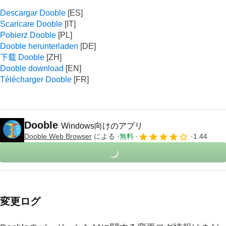
Descargar Dooble
Scaricare Dooble
Pobierz Dooble
Dooble herunterladen
下载 Dooble
Dooble download
Télécharger Dooble
Dooble
Windows向けのアプリ
Dooble Web Browser
による
無料
1.44
変更ログ