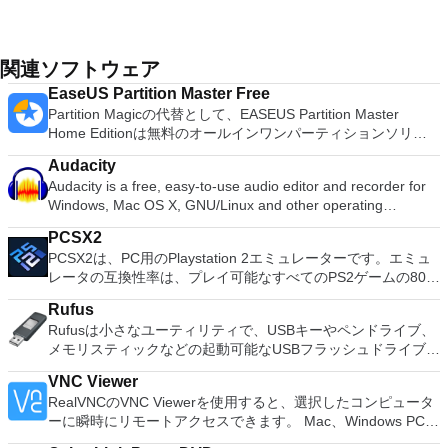
関連ソフトウェア
EaseUS Partition Master Free
Partition Magicの代替として、EASEUS Partition Master
Home Editionは無料のオールインワンパーティションソリュ
ーションおよびディスク管理ユーティリティです。パーティシ
Audacity
ョンの拡張（特にシステムドライブ用）、ディスク領域の管
Audacity is a free, easy-to-use audio editor and recorder for
理、MBRおよびGUIDパーティションテーブル（GPT）ディス
Windows, Mac OS X, GNU/Linux and other operating
クのディスク領域不足の問題の解決を可能にします。 パーテ
systems. You can use Audacity to: Record live audio. Convert
ィションのサイズ変更/移動システムドライブを拡張するディ
PCSX2
tapes and records into digital recordings or CDs. Edit Ogg
スクとパーティションをコピーパーティションをマージ分割パ
PCSX2は、PC用のPlaystation 2エミュレーターです。エミュ
Vorbis, MP3, WAV or AIFF sound files. Cut, copy, splice or mix
ーティション空き領域を再分配するダイナミックディスクの変
レータの互換性率は、プレイ可能なすべてのPS2ゲームの80％
sounds together. Change the speed or pitch of a recording.
換パーティションを回復する
以上を誇っています。かなり強力なコンピューターを所有して
Add new effects with LADSPA plug-ins. And more!
Rufus
いる場合、PCSX2は優れたエミュレーターです。また、この
Rufusは小さなユーティリティで、USBキーやペンドライブ、
アプリケーションはローエンドコンピューターのサポートも提
メモリスティックなどの起動可能なUSBフラッシュドライブを
供するため、Playstation 2コンソールのすべての所有者は、
フォーマットおよび作成できます。 Rufusは、次のシナリオで
PCで動作するゲームを見ることができます。 PCSX2エミュレ
VNC Viewer
役立ちます。 Windows、Linux、およびUEFI用の起動可能な
ーターを使用すると、PS2コントローラーを使用して、本物の
RealVNCのVNC Viewerを使用すると、選択したコンピュータ
ISOからUSBインストールメディアを作成する必要がある場
プレイステーション体験をシミュレートできます。このアプリ
ーに瞬時にリモートアクセスできます。 Mac、Windows PC、
合。 OSがインストールされていないシステムで作業する必要
ケーションでは、ディスクからゲームを直接実行することも、
またはLinuxマシン、世界中のどこからでも。 VNC Viewerを
がある場合。 BIOSまたはその他のファームウェアをDOSから