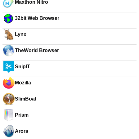
Maxthon Nitro
32bit Web Browser
Lynx
TheWorld Browser
SnipIT
Mozilla
SlimBoat
Prism
Arora