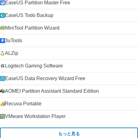
EaseUS Partition Master Free
EaseUS Todo Backup
MiniTool Partition Wizard
3uTools
ALZip
Logitech Gaming Software
EaseUS Data Recovery Wizard Free
AOMEI Partition Assistant Standard Edition
Recuva Portable
VMware Workstation Player
もっと見る