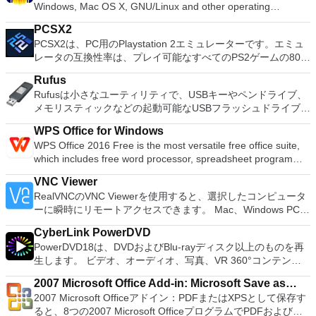
Windows, Mac OS X, GNU/Linux and other operating
クのディスク領域不足の問題の解決を可能にします。 パーテ
systems. You can use Audacity to: Record live audio. Convert
ィションのサイズ変更/移動システムドライブを拡張するディ
PCSX2
tapes and records into digital recordings or CDs. Edit Ogg
スクとパーティションをコピーパーティションをマージ分割パ
PCSX2は、PC用のPlaystation 2エミュレーターです。エミュ
Vorbis, MP3, WAV or AIFF sound files. Cut, copy, splice or mix
ーティション空き領域を再分配するダイナミックディスクの変
レータの互換性率は、プレイ可能なすべてのPS2ゲームの80％
sounds together. Change the speed or pitch of a recording.
換パーティションを回復する
以上を誇っています。かなり強力なコンピューターを所有して
Add new effects with LADSPA plug-ins. And more!
Rufus
いる場合、PCSX2は優れたエミュレーターです。また、この
Rufusは小さなユーティリティで、USBキーやペンドライブ、
アプリケーションはローエンドコンピューターのサポートも提
メモリスティックなどの起動可能なUSBフラッシュドライブを
供するため、Playstation 2コンソールのすべての所有者は、
フォーマットおよび作成できます。 Rufusは、次のシナリオで
PCで動作するゲームを見ることができます。 PCSX2エミュレ
WPS Office for Windows
役立ちます。 Windows、Linux、およびUEFI用の起動可能な
ーターを使用すると、PS2コントローラーを使用して、本物の
WPS Office 2016 Free is the most versatile free office suite,
ISOからUSBインストールメディアを作成する必要がある場
プレイステーション体験をシミュレートできます。このアプリ
which includes free word processor, spreadsheet program
合。 OSがインストールされていないシステムで作業する必要
ケーションでは、ディスクからゲームを直接実行することも、
and presentation maker. With these three programs you will
がある場合。 BIOSまたはその他のファームウェアをDOSから
ハードドライブからISOイメージとして実行することもできま
VNC Viewer
easily be able to deal with any office related tasks. WPS
フラッシュする必要がある場合。 低レベルのユーティリティ
す。 主な機能は次のとおりです。 Savestates：ボタンを1つ
RealVNCのVNC Viewerを使用すると、選択したコンピュータ
Office 2016 Free has multiple language support for English,
を実行する必要がある場合。 Rufusは次の* ISOで動作しま
押すだけで、ゲームの現在の「状態」を保存できます。 無制
ーに瞬時にリモートアクセスできます。 Mac、Windows PC、
French, German, Spanish, Portuguese,Russian and Polish
す：Arch Linux、Archbang、BartPE / pebuilder、CentOS、
限のメモリーカード：好きなだけメモリーカードを保存でき、
またはLinuxマシン、世界中のどこからでも。 VNC Viewerを
languages. To switch between languages requires only a
Damn Small Linux、Fedora、FreeDOS、Gentoo、
8MBから64MBまでの単一の物理カードに制限されなくなりま
CyberLink PowerDVD
使用すると、コンピューターのデスクトップを表示したり、コ
single click! Despite being a free suite, WPS Office comes
gNewSense、Hiren&#39;s Boot CD、LiveXP、Knoppix、
した。 高解像度グラフィックス：PCSX2を使用すると、
PowerDVD18は、DVDおよびBlu-rayディスク以上のものを再
ンピューターの前に直接座っているかのようにマウスとキーボ
with many innovative features, such as the paragraph
Kubuntu、Linux Mint、NT Password Registry Editor、
1080pまたは4K HDでゲームをプレイできます。 全体とし
生します。 ビデオ、オーディオ、写真、VR 360°コンテン
ードを制御したりできます。 VNC Viewerは、インストールと
adjustment tool and multiple tabbed feature. It also has a PDF
OpenSUSE、Parted Magic、Slackware、Tails、Trinity
て、PCSX2 PS2エミュレーターの機能は優れています。 PS2
ツ、さらにはYouTubeやVimeoにとっても、PowerDVD18は重
使用が簡単です。制御したいデバイスでインストーラーを実行
converter, spell check and word count feature. WPS Office
Rescue Kit、Ubuntu、Ultimate Boot CD、Windows XP（SP2
2007 Microsoft Office Add-in: Microsoft Save as
ゲームを高い精度でエミュレートでき、Windowsとエミュレ
要なエンターテイメントの仲間です。 Ultra HD HDR TVとサ
し、指示に従ってください。オプションで、Windowsでのリ
2016 Personal Edition supports switching language UI,File
以降）、Windows Server 2003 R2、Windows Vista、
2007 Microsoft Officeアドイン：PDFまたはXPSとして保存す
ーターを切り替えることができます。欠点は、高速ゲームに苦
PDF or XPS
ラウンドサウンドシステムの可能性を解き放ち、360°ビデオ
モート展開に使用可能なMSIがあります。デスクトッププラッ
Roaming and Docer online templates. Key features include:
Windows 7、Windows 8。 *このリストは完全ではありませ
ると、8つの2007 Microsoft OfficeプログラムでPDFおよび
労し、時々フリーズまたはクラッシュすることです。* PCSX2
の増え続けるコレクションへのアクセスで仮想世界に没頭する