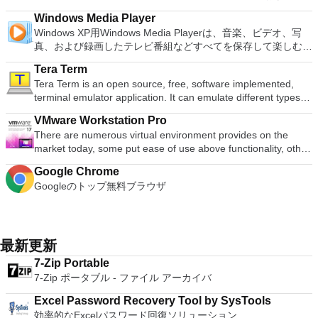
トフォームにVNC Viewerをインストールする権限がない場合
Writer Efficient word processor. Presentation Multimedia
ん。 サポートされている言語は次のとおりです。インドネシ
XPS形式にエクスポートして保存できます。このツールを使用
を使用するには、コンソールから抽出できるPlaystation 2
か、PCまたはラップトップでの比類のない再生サポートと独
は、スタンドアロンオプションを選択する必要があります。
presentations creator. Spreadsheets Powerful tool for data
Windows Media Player
ア語、マレーシア語、セシュティナ、ダンスク、ドイツ語、英
すると、これらのプログラムのサブセットでPDF形式および
BIOSが必要です。
自の強化により、どこにいても簡単にリラックスできます。
主な機能は次のとおりです。 クラウドサービスを介してVNC
processing and analysis. 100% compatible with MS Office
Windows XP用Windows Media Playerは、音楽、ビデオ、写
語、スペイン語、フランス語、フルバツキー、イタリア語、ラ
XPS形式の電子メール添付ファイルとして送信することもでき
新機能は次のとおりです。 4K DHR向けに最適化 Ultra HD
Connectを実行しているコンピューターに接続します。 Apple
document file types (.docx, .pptx, .xlsx, etc.). Thousands of
真、および録画したテレビ番組などすべてを保存して楽しむ最
トヴィエシュ、リエトゥビウ、マジャール、オランダ、ノルス
ます（特定の機能はプログラムによって異なります）。 この
Blu-ray、4K、HEVC / H.265およびHDR10コンテンツをサポー
Screen Sharing（ARD）などのサードパーティ製のVNC互換
free document templates. Built-in PDF reader. Mobile device
適な機能を搭載しています。 再生、表示、外出先で楽しむた
ク、ポルスキ、ポルトガル、ポルトガル、スロヴェンスキー、
ダウンロードは、次のOfficeプログラムで動作します。
ト全画面モードで21：9モニターで2.35：1の映画を見る常時
ソフトウェアを実行しているコンピューターに直接接続しま
Tera Term
support (iOS and Android). WPS Cloud Storage included.
めのポータブル デバイスとの同期、さらには家中のデバイス
スロベンツキー、スロヴェンスキーSrpski、Suomi、
Microsoft Office Access 2007。 Microsoft Office Excel 2007。
オンのミニビューでYouTubeライブを見る YouTubeおよび
す。 各デバイスでVNC Viewerにサインインして、すべてのデ
Tera Term is an open source, free, software implemented,
Although it is a free suite, WPS Office 2016 Free comes with
との共有も、すべて1か所で行えます。 シンプルなデザイン -
Svenska、Türkçe。
Microsoft Office InfoPath 2007。 Microsoft Office OneNote
Vimeoで4K HDRおよび360ビデオを再生 VRエクスペリエンス
バイス間の接続をバックアップおよび同期します。 仮想キー
terminal emulator application. It can emulate different types of
many innovative features, including a useful a paragraph
まったく新しい外観でデジタル エンターテイメントを楽しめ
2007。 Microsoft Office PowerPoint 2007。 Microsoft Office
の向上：Microsoft Mixed Realityヘッドセット、HTC、VIVE、
ボードの上のスクロールバーには、Command / Windowsなど
computer terminals, from DEC VT100 to DEC VT382, and it
adjustment tool int he Writer program. It has an Office to PDF
ます。 大好きな音楽をより多く - デジタル音楽体験がさらに
Publisher 2007。 Microsoft Office Visio 2007。 Microsoft
およびOculus Riftをサポート Fire TVとキャストのサポート
VMware Workstation Pro
の高度なキーが含まれています。 Bluetoothキーボードのサポ
supports telnet, SSH 1 & 2 and serial port connections. It also
converter, automatic spell checking and word count features.
楽しくなります。 エンターテイメントをすべて1つの場所に -
Office Word 2007。 2007 Microsoft Officeプログラムのこの
注：これは商用トライアルです。
There are numerous virtual environment provides on the
ート。 VNC Connectサブスクリプションには、無料、有料、
has a built-in macro scripting language and some other useful
It also has some neat tools such as the Watermark in
音楽、ビデオ、写真、録画したテレビ番組をすべて保存して楽
Microsoft Save as PDFまたはXPSアドインは、2007 Microsoft
market today, some put ease of use above functionality, other
試用の3つのバージョンがあります。 制御する必要のあるマシ
plugins. Key features include: Automatically creates logs with
document, and converting PowerPoint to Word document
しめます。 どこでも楽しめる - どこにいても音楽、ビデオ、
Office systemソフトウェアの補足条項であり、2007 Microsoft
place integration above stability. VMware Workstation Pro is
ンごとに、RealVNCのWebサイトにアクセスして、各コンピ
unique log names. Supports SSH, standard telnet and serial
support. Overall, WPS Office 2016 Free is a good alternative
写真にアクセスできます。
Office systemソフトウェアのライセンス条項の対象となりま
Google Chrome
the easiest to use, the fastest and the most reliable app when
ューターにVNC Connectをダウンロードするだけです。次
ports. Supports dec/digital/vt terminal standards. Tera Term is
to Microsoft's offering. The Writer program is a versatile word
す。 システム要件：サポートされているオペレーティングシ
Googleのトップ無料ブラウザ
it comes to evaluating a new OS, or new software apps and
に、RealVNCアカウントの資格情報を使用して、ローカルマ
a useful application, which allows the connection to any
processor; the Presentation program is an easy to use and
ステム。 Windows Server 2003、Windows Vista、Windows
patches, in an isolated and safe virtualized environment. Key
シンでVNC Viewerにサインインします。そこから、コンピュ
remote Telnet or SSH hosts. It sports a clean and crisp layout
effective slide show maker that helps you to create impressive
XP Service Pack 2。
Features include: Powerful 3D Graphics - DirectX 10* and
ーターを確認して接続できます。 VNC Connectを使用する
that is easy to work with. The application does not take a long
multimedia presentations; and the Spreadsheets program is
OpenGL 3.3 support. VMware Compatibility - Create one; Run
と、セッションはエンドツーエンドで暗号化されます。アプリ
time to wrap your head around and is also very light on
both a flexible and a powerful spreadsheet application.
anywhere on VMware software. vSphere and vCloud Air
最新更新
はすぐに各コンピューターをパスワードで保護します。コンピ
system resources. So, if you need a free terminal emulator,
Support - Drag and drop VMs between environments.
ューターへのログインに使用するのと同じユーザー名とパスワ
which is easy to master and supports remote Telnet or SSH
7-Zip Portable
Restricted and Encrypted VMs - Protection and performance
ードを入力するだけです。 WIN 7,8,8.1,10をサポートしま
host connections then Tera Term is a good choice.
7-Zip ポータブル - ファイル アーカイバ
enhancements. Expiring Virtual Machines - Time-limited
す。 VNC ViewerのMacバージョンをお探しですか？ここから
virtual machines. Latest Hardware Support - Broadwell and
ダウンロード
Excel Password Recovery Tool by SysTools
Haswell CPU support. Enterprise Quality Virtual Machines -
効率的なExcelパスワード回復ソリューション