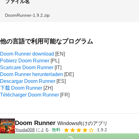
ファイル名
DoomRunner-1.9.2.zip
他の言語で利用可能なプログラム
Doom Runner download
Pobierz Doom Runner
Scaricare Doom Runner
Doom Runner herunterladen
Descargar Doom Runner
下载 Doom Runner
Télécharger Doom Runner
Doom Runner
Windows向けのアプリ
Youda008
による
無料
1.9.2