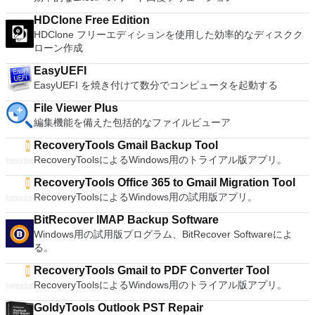
16 vCPUs, 8TB virtual disks, and 64GB memory. Enhanced
IPv6 Support - IPv6-to-IPv4 NAT (6to4 and 4to6). Virtual
HDClone Free Edition
Machine Video Memory - Up to 2GB. Enhanced Connectivity -
HDClone フリーエディションを使用した効率的なディスクク
USB 3.0, Bluetooth, HD audio, printers, and Skype support.
ローン作成
High Resolution Displays - 4K UHD and QHD+ support.
EasyUEFI
VMware Workstation Pro is a perfect choice for those of you
EasyUEFI を焼き付けて数分でコンピュータを起動する
who are a little skeptical about making the leap over to
Windows 10. By utilizing an app like this, you'll get to try out
File Viewer Plus
all of Windows 10's new features in a safe sandboxed
編集機能を備えた包括的なファイルビューア
environment, without the need to install the OS natively.
VMware Workstation Pro doesn't just support Microsofts OS,
RecoveryTools Gmail Backup Tool
you can also install Linux VMs, including Ubuntu, Red Hat,
RecoveryToolsによるWindows用のトライアル版アプリ。
Fedora, and lots of other distributions as well. Overall,
Workstation Pro offers high performance, strong reliability,
RecoveryTools Office 365 to Gmail Migration Tool
and cutting edge features that make it stand out from the
RecoveryToolsによるWindows用の試用版アプリ。
crowd. The full version is a little pricey, but you do get what
you pay for.
BitRecover IMAP Backup Software
Windows用の試用版プログラム、BitRecover Softwareによ
る。
RecoveryTools Gmail to PDF Converter Tool
RecoveryToolsによるWindows用のトライアル版アプリ。
GoldyTools Outlook PST Repair