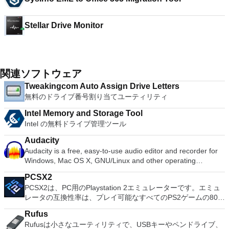
Stellar Drive Monitor
関連ソフトウェア
Tweakingcom Auto Assign Drive Letters
無料のドライブ番号割り当てユーティリティ
Intel Memory and Storage Tool
Intel の無料ドライブ管理ツール
Audacity
Audacity is a free, easy-to-use audio editor and recorder for
Windows, Mac OS X, GNU/Linux and other operating
systems. You can use Audacity to: Record live audio. Convert
PCSX2
tapes and records into digital recordings or CDs. Edit Ogg
PCSX2は、PC用のPlaystation 2エミュレーターです。エミュ
Vorbis, MP3, WAV or AIFF sound files. Cut, copy, splice or mix
レータの互換性率は、プレイ可能なすべてのPS2ゲームの80％
sounds together. Change the speed or pitch of a recording.
以上を誇っています。かなり強力なコンピューターを所有して
Add new effects with LADSPA plug-ins. And more!
Rufus
いる場合、PCSX2は優れたエミュレーターです。また、この
Rufusは小さなユーティリティで、USBキーやペンドライブ、
アプリケーションはローエンドコンピューターのサポートも提