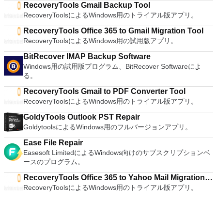
量の制限ですが、それとは別に、EaseUS Data Recovery
RecoveryTools Gmail Backup Tool
all of Windows 10's new features in a safe sandboxed
Wizard Freeは誰もが試してみるべき最高の災害復旧ソリュー
RecoveryToolsによるWindows用のトライアル版アプリ。
environment, without the need to install the OS natively.
ションです。 サポートされている言語は次のとおりです。英
VMware Workstation Pro doesn't just support Microsofts OS,
RecoveryTools Office 365 to Gmail Migration Tool
語、ドイツ語、日本語、フランス語、ブラジルポルトガル語、
you can also install Linux VMs, including Ubuntu, Red Hat,
RecoveryToolsによるWindows用の試用版アプリ。
スペイン語、イタリア語、オランダ語、中国語（繁体字）、中
Fedora, and lots of other distributions as well. Overall,
国語（簡体字）、スウェーデン語、デンマーク語、ロシア語、
Workstation Pro offers high performance, strong reliability,
BitRecover IMAP Backup Software
ノルウェー語、ポーランド語、ハンガリー語、アラビア語、ト
and cutting edge features that make it stand out from the
Windows用の試用版プログラム、BitRecover Softwareによ
ルコ語、韓国語、インドネシア語。
crowd. The full version is a little pricey, but you do get what
る。
you pay for.
RecoveryTools Gmail to PDF Converter Tool
RecoveryToolsによるWindows用のトライアル版アプリ。
GoldyTools Outlook PST Repair
GoldytoolsによるWindows用のフルバージョンアプリ。
Ease File Repair
Easesoft LimitedによるWindows向けのサブスクリプションベ
ースのプログラム。
RecoveryTools Office 365 to Yahoo Mail Migration
RecoveryToolsによるWindows用のトライアル版アプリ。
Tool