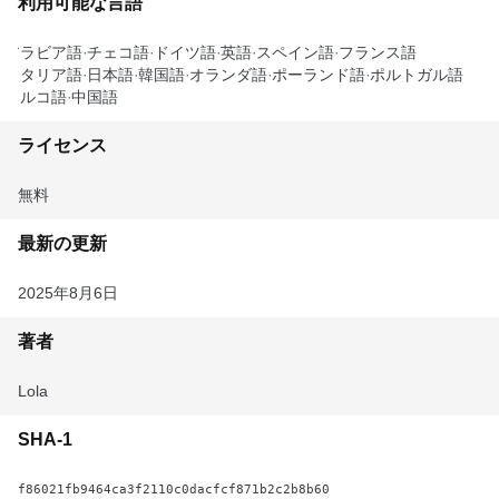
利用可能な言語
アラビア語
チェコ語
ドイツ語
英語
スペイン語
フランス語
イタリア語
日本語
韓国語
オランダ語
ポーランド語
ポルトガル語
トルコ語
中国語
ライセンス
無料
最新の更新
2025年8月6日
著者
Lola
SHA-1
f86021fb9464ca3f2110c0dacfcf871b2c2b8b60