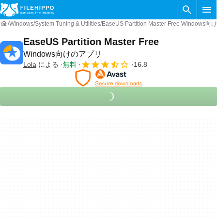
Windows
System Tuning & Utilities
EaseUS Partition Master Free Window
EaseUS Partition Master Free
Windows向けのアプリ
Lola
による
無料
16.8