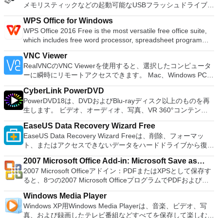
メモリスティックなどの起動可能なUSBフラッシュドライブを
供するため、Playstation 2コンソールのすべての所有者は、
フォーマットおよび作成できます。 Rufusは、次のシナリオで
PCで動作するゲームを見ることができます。 PCSX2エミュレ
WPS Office for Windows
役立ちます。 Windows、Linux、およびUEFI用の起動可能な
ーターを使用すると、PS2コントローラーを使用して、本物の
WPS Office 2016 Free is the most versatile free office suite,
ISOからUSBインストールメディアを作成する必要がある場
プレイステーション体験をシミュレートできます。このアプリ
which includes free word processor, spreadsheet program
合。 OSがインストールされていないシステムで作業する必要
ケーションでは、ディスクからゲームを直接実行することも、
and presentation maker. With these three programs you will
がある場合。 BIOSまたはその他のファームウェアをDOSから
ハードドライブからISOイメージとして実行することもできま
VNC Viewer
easily be able to deal with any office related tasks. WPS
フラッシュする必要がある場合。 低レベルのユーティリティ
す。 主な機能は次のとおりです。 Savestates：ボタンを1つ
RealVNCのVNC Viewerを使用すると、選択したコンピュータ
Office 2016 Free has multiple language support for English,
を実行する必要がある場合。 Rufusは次の* ISOで動作しま
押すだけで、ゲームの現在の「状態」を保存できます。 無制
ーに瞬時にリモートアクセスできます。 Mac、Windows PC、
French, German, Spanish, Portuguese,Russian and Polish
す：Arch Linux、Archbang、BartPE / pebuilder、CentOS、
限のメモリーカード：好きなだけメモリーカードを保存でき、
またはLinuxマシン、世界中のどこからでも。 VNC Viewerを
languages. To switch between languages requires only a
Damn Small Linux、Fedora、FreeDOS、Gentoo、
8MBから64MBまでの単一の物理カードに制限されなくなりま
CyberLink PowerDVD
使用すると、コンピューターのデスクトップを表示したり、コ
single click! Despite being a free suite, WPS Office comes
gNewSense、Hiren&#39;s Boot CD、LiveXP、Knoppix、
した。 高解像度グラフィックス：PCSX2を使用すると、
PowerDVD18は、DVDおよびBlu-rayディスク以上のものを再
ンピューターの前に直接座っているかのようにマウスとキーボ
with many innovative features, such as the paragraph
Kubuntu、Linux Mint、NT Password Registry Editor、
1080pまたは4K HDでゲームをプレイできます。 全体とし
生します。 ビデオ、オーディオ、写真、VR 360°コンテン
ードを制御したりできます。 VNC Viewerは、インストールと
adjustment tool and multiple tabbed feature. It also has a PDF
OpenSUSE、Parted Magic、Slackware、Tails、Trinity
て、PCSX2 PS2エミュレーターの機能は優れています。 PS2
ツ、さらにはYouTubeやVimeoにとっても、PowerDVD18は重
使用が簡単です。制御したいデバイスでインストーラーを実行
converter, spell check and word count feature. WPS Office
Rescue Kit、Ubuntu、Ultimate Boot CD、Windows XP（SP2
EaseUS Data Recovery Wizard Free
ゲームを高い精度でエミュレートでき、Windowsとエミュレ
要なエンターテイメントの仲間です。 Ultra HD HDR TVとサ
し、指示に従ってください。オプションで、Windowsでのリ
2016 Personal Edition supports switching language UI,File
以降）、Windows Server 2003 R2、Windows Vista、
EaseUS Data Recovery Wizard Freeは、削除、フォーマッ
ーターを切り替えることができます。欠点は、高速ゲームに苦
ラウンドサウンドシステムの可能性を解き放ち、360°ビデオ
モート展開に使用可能なMSIがあります。デスクトッププラッ
Roaming and Docer online templates. Key features include:
Windows 7、Windows 8。 *このリストは完全ではありませ
ト、またはアクセスできないデータをハードドライブから復元
労し、時々フリーズまたはクラッシュすることです。* PCSX2
の増え続けるコレクションへのアクセスで仮想世界に没頭する
トフォームにVNC Viewerをインストールする権限がない場合
Writer Efficient word processor. Presentation Multimedia
ん。 サポートされている言語は次のとおりです。インドネシ
できます。 Windowsラップトップおよびデスクトップコンピ
を使用するには、コンソールから抽出できるPlaystation 2
か、PCまたはラップトップでの比類のない再生サポートと独
は、スタンドアロンオプションを選択する必要があります。
presentations creator. Spreadsheets Powerful tool for data
2007 Microsoft Office Add-in: Microsoft Save as
ア語、マレーシア語、セシュティナ、ダンスク、ドイツ語、英
ューターからドキュメント、写真、音楽、ビデオ、電子メー
BIOSが必要です。
自の強化により、どこにいても簡単にリラックスできます。
主な機能は次のとおりです。 クラウドサービスを介してVNC
processing and analysis. 100% compatible with MS Office
2007 Microsoft Officeアドイン：PDFまたはXPSとして保存す
語、スペイン語、フランス語、フルバツキー、イタリア語、ラ
PDF or XPS
ル、フォルダー、およびアーカイブファイルなどを回復できま
新機能は次のとおりです。 4K DHR向けに最適化 Ultra HD
Connectを実行しているコンピューターに接続します。 Apple
document file types (.docx, .pptx, .xlsx, etc.). Thousands of
ると、8つの2007 Microsoft OfficeプログラムでPDFおよび
トヴィエシュ、リエトゥビウ、マジャール、オランダ、ノルス
す。このアプリは、外部ハードドライブ、USBドライブ、SD
Blu-ray、4K、HEVC / H.265およびHDR10コンテンツをサポー
Screen Sharing（ARD）などのサードパーティ製のVNC互換
free document templates. Built-in PDF reader. Mobile device
XPS形式にエクスポートして保存できます。このツールを使用
ク、ポルスキ、ポルトガル、ポルトガル、スロヴェンスキー、
カード、メモリカード、デジタルカメラ、MP3 / MP4プレーヤ
ト全画面モードで21：9モニターで2.35：1の映画を見る常時
ソフトウェアを実行しているコンピューターに直接接続しま
Windows Media Player
support (iOS and Android). WPS Cloud Storage included.
すると、これらのプログラムのサブセットでPDF形式および
スロベンツキー、スロヴェンスキーSrpski、Suomi、
ーなどを含む複数のストレージデバイスもサポートしていま
オンのミニビューでYouTubeライブを見る YouTubeおよび
す。 各デバイスでVNC Viewerにサインインして、すべてのデ
Windows XP用Windows Media Playerは、音楽、ビデオ、写
Although it is a free suite, WPS Office 2016 Free comes with
XPS形式の電子メール添付ファイルとして送信することもでき
Svenska、Türkçe。
す。 主な機能は次のとおりです。 写真、ドキュメント、ビデ
Vimeoで4K HDRおよび360ビデオを再生 VRエクスペリエンス
バイス間の接続をバックアップおよび同期します。 仮想キー
真、および録画したテレビ番組などすべてを保存して楽しむ最
many innovative features, including a useful a paragraph
ます（特定の機能はプログラムによって異なります）。 この