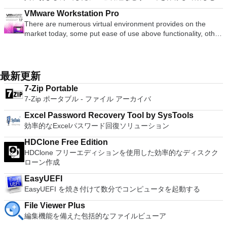
オ、音声、メール、アーカイブなど、あらゆる種類の失われた
の向上：Microsoft Mixed Realityヘッドセット、HTC、VIVE、
ボードの上のスクロールバーには、Command / Windowsなど
適な機能を搭載しています。 再生、表示、外出先で楽しむた
adjustment tool int he Writer program. It has an Office to PDF
ダウンロードは、次のOfficeプログラムで動作します。
ファイルをサポートします。 削除、フォーマット、またはア
およびOculus Riftをサポート Fire TVとキャストのサポート
VMware Workstation Pro
の高度なキーが含まれています。 Bluetoothキーボードのサポ
めのポータブル デバイスとの同期、さらには家中のデバイス
converter, automatic spell checking and word count features.
Microsoft Office Access 2007。 Microsoft Office Excel 2007。
クセスできないデータを回復します。 削除されたボリューム
注：これは商用トライアルです。
There are numerous virtual environment provides on the
ート。 VNC Connectサブスクリプションには、無料、有料、
との共有も、すべて1か所で行えます。 シンプルなデザイン -
It also has some neat tools such as the Watermark in
Microsoft Office InfoPath 2007。 Microsoft Office OneNote
とパーティションから失われたデータを回復します。
market today, some put ease of use above functionality, other
試用の3つのバージョンがあります。 制御する必要のあるマシ
まったく新しい外観でデジタル エンターテイメントを楽しめ
document, and converting PowerPoint to Word document
2007。 Microsoft Office PowerPoint 2007。 Microsoft Office
Windowsノートブック、デスクトップ、Windowsサーバー、
place integration above stability. VMware Workstation Pro is
ンごとに、RealVNCのWebサイトにアクセスして、各コンピ
ます。 大好きな音楽をより多く - デジタル音楽体験がさらに
support. Overall, WPS Office 2016 Free is a good alternative
Publisher 2007。 Microsoft Office Visio 2007。 Microsoft
ハードドライブ、USBドライブ、SDカード、メモリカード、
the easiest to use, the fastest and the most reliable app when
ューターにVNC Connectをダウンロードするだけです。次
楽しくなります。 エンターテイメントをすべて1つの場所に -
to Microsoft's offering. The Writer program is a versatile word
Office Word 2007。 2007 Microsoft Officeプログラムのこの
デジタルカメラから失われたデータを回復します。 RAWリカ
it comes to evaluating a new OS, or new software apps and
に、RealVNCアカウントの資格情報を使用して、ローカルマ
音楽、ビデオ、写真、録画したテレビ番組をすべて保存して楽
processor; the Presentation program is an easy to use and
Microsoft Save as PDFまたはXPSアドインは、2007 Microsoft
バリをサポートします。 Windows 10のサポート。 このアプ
patches, in an isolated and safe virtualized environment. Key
シンでVNC Viewerにサインインします。そこから、コンピュ
しめます。 どこでも楽しめる - どこにいても音楽、ビデオ、
最新更新
effective slide show maker that helps you to create impressive
Office systemソフトウェアの補足条項であり、2007 Microsoft
リには、新鮮でモダンなインターフェイスがあり、簡単に操作
Features include: Powerful 3D Graphics - DirectX 10* and
ーターを確認して接続できます。 VNC Connectを使用する
写真にアクセスできます。
multimedia presentations; and the Spreadsheets program is
Office systemソフトウェアのライセンス条項の対象となりま
できます。起動時に、どの種類のファイルを回復するかを尋ね
7-Zip Portable
OpenGL 3.3 support. VMware Compatibility - Create one; Run
と、セッションはエンドツーエンドで暗号化されます。アプリ
both a flexible and a powerful spreadsheet application.
す。 システム要件：サポートされているオペレーティングシ
られます。グラフィック、オーディオ、電子メール、ドキュメ
7-Zip ポータブル - ファイル アーカイバ
anywhere on VMware software. vSphere and vCloud Air
はすぐに各コンピューターをパスワードで保護します。コンピ
ステム。 Windows Server 2003、Windows Vista、Windows
ント、ビデオ、アーカイブ、その他を含むさまざまなオプショ
Support - Drag and drop VMs between environments.
ューターへのログインに使用するのと同じユーザー名とパスワ
XP Service Pack 2。
Excel Password Recovery Tool by SysTools
ンを選択できます。必要なファイルの種類を選択して、[次へ]
Restricted and Encrypted VMs - Protection and performance
ードを入力するだけです。 WIN 7,8,8.1,10をサポートしま
効率的なExcelパスワード回復ソリューション
をクリックします。次の画面には、接続されているドライブや
enhancements. Expiring Virtual Machines - Time-limited
す。 VNC ViewerのMacバージョンをお探しですか？ここから
ストレージメディアなどが表示されます。ここから、スキャン
virtual machines. Latest Hardware Support - Broadwell and
ダウンロード
HDClone Free Edition
を実行してデータを回復できます。スキャンした後、要求され
Haswell CPU support. Enterprise Quality Virtual Machines -
HDClone フリーエディションを使用した効率的なディスクク
たデータが表示されない場合は、ディープスキャンを実行して
16 vCPUs, 8TB virtual disks, and 64GB memory. Enhanced
ローン作成
再試行できます。見つけた場合は、別のストレージエリアにエ
IPv6 Support - IPv6-to-IPv4 NAT (6to4 and 4to6). Virtual
クスポートするオプションを選択する必要があります。 全体
Machine Video Memory - Up to 2GB. Enhanced Connectivity -
EasyUEFI
的に、EaseUS Data Recovery Wizard Freeは、本当に役立つ
USB 3.0, Bluetooth, HD audio, printers, and Skype support.
EasyUEFI を焼き付けて数分でコンピュータを起動する
サービスを実行できる便利なツールです。データを「失った」
High Resolution Displays - 4K UHD and QHD+ support.
状況に陥ったことがある場合、このようなソリューションは貴
File Viewer Plus
VMware Workstation Pro is a perfect choice for those of you
重なものになります。これはフリーウェアであるため、間違い
編集機能を備えた包括的なファイルビューア
who are a little skeptical about making the leap over to
を犯すことはできません！唯一の欠点は、合計2GBの復元許容
Windows 10. By utilizing an app like this, you'll get to try out