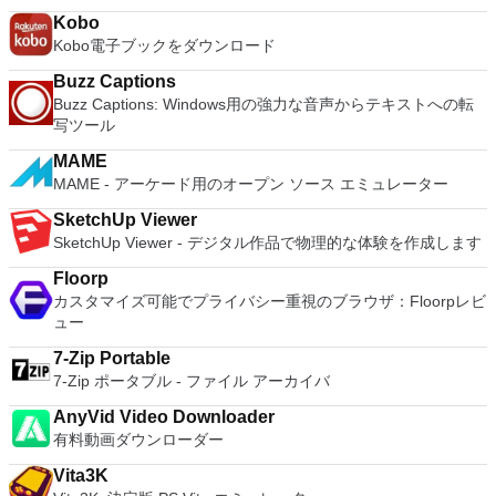
およびOculus Riftをサポート Fire TVとキャストのサポート
の高度なキーが含まれています。 Bluetoothキーボードのサポ
converter, automatic spell checking and word count features.
注：これは商用トライアルです。
Kobo
ート。 VNC Connectサブスクリプションには、無料、有料、
It also has some neat tools such as the Watermark in
Kobo電子ブックをダウンロード
試用の3つのバージョンがあります。 制御する必要のあるマシ
document, and converting PowerPoint to Word document
ンごとに、RealVNCのWebサイトにアクセスして、各コンピ
support. Overall, WPS Office 2016 Free is a good alternative
Buzz Captions
ューターにVNC Connectをダウンロードするだけです。次
to Microsoft's offering. The Writer program is a versatile word
Buzz Captions: Windows用の強力な音声からテキストへの転
に、RealVNCアカウントの資格情報を使用して、ローカルマ
processor; the Presentation program is an easy to use and
写ツール
シンでVNC Viewerにサインインします。そこから、コンピュ
effective slide show maker that helps you to create impressive
ーターを確認して接続できます。 VNC Connectを使用する
multimedia presentations; and the Spreadsheets program is
MAME
と、セッションはエンドツーエンドで暗号化されます。アプリ
both a flexible and a powerful spreadsheet application.
MAME - アーケード用のオープン ソース エミュレーター
はすぐに各コンピューターをパスワードで保護します。コンピ
ューターへのログインに使用するのと同じユーザー名とパスワ
SketchUp Viewer
ードを入力するだけです。 WIN 7,8,8.1,10をサポートしま
SketchUp Viewer - デジタル作品で物理的な体験を作成します
す。 VNC ViewerのMacバージョンをお探しですか？ここから
ダウンロード
Floorp
カスタマイズ可能でプライバシー重視のブラウザ：Floorpレビ
ュー
7-Zip Portable
7-Zip ポータブル - ファイル アーカイバ
AnyVid Video Downloader
有料動画ダウンローダー
Vita3K