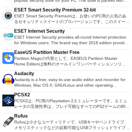
popular security suite for your PC. The suite is packed with
to continue their legacy. ESET Smart Security’s top feature
of theft or loss. It will also secure your digital identity and
cutting edge solutions, including Anti-Virus, Anti-Spyware,
has to be its secure data encryption. This means that it will
payments, as well as keep your children safe online and
ESET Smart Security Premium 32-bit
Ransomware Shield, Anti-Rootkit, Anti-Spam, Anti-Theft,
provide ultra-secure safeguarding of your files, through
scores of other benefits. Key features include: Legendary
ESET Smart Security Premiumは、お使いのPC用の人気のあ
Firewall, Parental Control, and Web and Email protection, and
encrypting files and removable media - should you be a victim
antivirus technology. Privacy protection. Anti-theft. Minimal
るセキュリティスイートのプロバージョンです。このスイート
UEFI Scanner. All of this is powered from the Cloud utilizing
of theft or loss. It will also secure your digital identity and
power usage. Gamer mode. One-click solution. Laptop
には、ウイルス対策、スパイウェア対策、ランサムウェアシー
ESET's Live Grid file reputation database. Key Features
payments, as well as keep your children safe online and
activity watch. Firewall. Anti-phishing. Webcam protection.
ESET Internet Security
ルド、ルートキット対策、スパム対策、盗難防止、ファイアウ
include: Award-winning antivirus. Makes my online journey
scores of other benefits. Key features include: Legendary
Ransomware shield. Cloud-powered scanning. This security
ESET Internet Security provides all-round internet protection
ォール、ペアレンタルコントロール、Webおよび電子メール
easier. Life without ransomware. My data, safe from hijacking.
antivirus technology. Privacy protection. Anti-theft. Minimal
suite can offer a big number of software solutions. Anti-virus,
for Windows users. The brand say their 2018 edition provides
保護、UEFIスキャナーなどの最先端のソリューションが満載
Bank and shop online carefree. Your money transaction, in
power usage. Gamer mode. One-click solution. Laptop
anti-spyware, anti-rootkit, anti-spam and anti-theft features
comprehensive security for everyday web users, fulfilling their
されています。これらはすべて、ESETのLive Gridファイルレ
safe hands. Smart home devices protected. My home router
activity watch. Firewall. Anti-phishing. Webcam protection.
EaseUS Partition Master Free
are packed into this one-stop software. Firewall, parental
trademark promise of providing the “best balance” of
ピュテーションデータベースを利用したクラウドから提供され
regularly checked. All my passwords in one place. Safely
Ransomware shield. Cloud-powered scanning. This security
Partition Magicの代替として、EASEUS Partition Master
controls and protection for the web and emails are also
detection, speed and usability. The multi-layered security
ています。 主な機能は次のとおりです。 受賞歴のあるウイル
stored and generated. My private content safe. By encryption
suite can offer a big number of software solutions. Anti-virus,
Home Editionは無料のオールインワンパーティションソリュ
included. Just like its previous editions, this offering is very
offered will protect the user against all kinds of online and
ス対策。 オンラインの旅をより簡単にします。 ランサムウェ
of folders and USB drives. ESET Smart Security Premium
anti-spyware, anti-rootkit, anti-spam and anti-theft features
ーションおよびディスク管理ユーティリティです。パーティシ
fast and uses less system resources than most of its
offline threats, while also preventing malware spreading to
アのない生活。 ハイジャックから安全な私のデータ。 屈託の
ranks among the leaders in virus, trojan and spyware
Audacity
are packed into this one-stop software. Firewall, parental
ョンの拡張（特にシステムドライブ用）、ディスク領域の管
competitors. It makes the most of heuristics and a cloud-
other users. It will thwart any unauthorised access to your
ないオンラインバンキングとショップ。 安全な手であなたの
detection and deletion. It's very fast and uses less system
Audacity is a free, easy-to-use audio editor and recorder for
controls and protection for the web and emails are also
理、MBRおよびGUIDパーティションテーブル（GPT）ディス
based file reputation system to detect the most recent
computer and misuse of your date, meaning you can stay
お金の取引。 スマートホームデバイスが保護されます。 私の
resources than most competitors. ESET Smart Security
Windows, Mac OS X, GNU/Linux and other operating
included. Just like its previous editions, this offering is very
クのディスク領域不足の問題の解決を可能にします。 パーテ
threads. As well as its ‘legendary anti-virus technology’, its
safe while making online payments Key features include:
家のルーターは定期的にチェックしました。 すべてのパスワ
Premium has cutting edge security tools, such as the
systems. You can use Audacity to: Record live audio. Convert
fast and uses less system resources than most of its
ィションのサイズ変更/移動システムドライブを拡張するディ
anti-theft feature is also very nifty. It allows you to track a
Award-winning Antivirus and Antispyware Ransomeware
ードを1か所で。 安全に保存および生成されます。 私のプラ
PCSX2
connected home monitor, which can test your router and IOT
tapes and records into digital recordings or CDs. Edit Ogg
competitors. It makes the most of heuristics and a cloud-
スクとパーティションをコピーパーティションをマージ分割パ
stolen laptop on a map, view the thief via your laptop’s
Shield Exploit Blocker Anti-Phishing UEFI Scanner Cloud
イベートコンテンツは安全です。 フォルダーとUSBドライブ
PCSX2は、PC用のPlaystation 2エミュレーターです。エミュ
connected devices for vulnerabilities, and Anti-Theft features,
Vorbis, MP3, WAV or AIFF sound files. Cut, copy, splice or mix
based file reputation system to detect the most recent
ーティション空き領域を再分配するダイナミックディスクの変
webcam (if it has one) and lock it with a password. Overall,
powered scanning ESET Internet Security will allow the user
の暗号化。 ESET Smart Security Premiumは、ウイルス、ト
レータの互換性率は、プレイ可能なすべてのPS2ゲームの80％
such as the laptop location tracking tool and laptop activity
sounds together. Change the speed or pitch of a recording.
threads. As well as its ‘legendary anti-virus technology’, its
換パーティションを回復する
ESET Smart Security offers a complete package of security. It
to enjoyer safer connections across the board. This includes
ロイの木馬、およびスパイウェアの検出と削除のリーダーにラ
以上を誇っています。かなり強力なコンピューターを所有して
watch that allow you to track a stolen laptop on a map, view
Add new effects with LADSPA plug-ins. And more!
anti-theft feature is also very nifty. It allows you to track a
is straightforward to install, renew and upgrade and has
protecting your webcam and home router from intruders. It
Rufus
ンクされています。非常に高速で、ほとんどの競合他社よりも
いる場合、PCSX2は優れたエミュレーターです。また、この
the thief via your laptop’s webcam (if it has one) and lock your
stolen laptop on a map, view the thief via your laptop’s
minimal power usage features too. You are able to fine-tune
also tests your passwords and scans your smart devices for
Rufusは小さなユーティリティで、USBキーやペンドライブ、
少ないシステムリソースを使用します。 ESET Smart Security
アプリケーションはローエンドコンピューターのサポートも提
system with a password. ESET Smart Security Premium is
webcam (if it has one) and lock it with a password. Overall,
your profile with as many as 150 detailed settings, while you
vulnerabilities. The company certainly has a mighty
メモリスティックなどの起動可能なUSBフラッシュドライブを
Premiumには、ルーターやIOT接続デバイスの脆弱性をテスト
供するため、Playstation 2コンソールのすべての所有者は、
able to utilize heuristics and a cloud-based file reputation
ESET Smart Security offers a complete package of security. It
can also let it carry out security tasks in the background