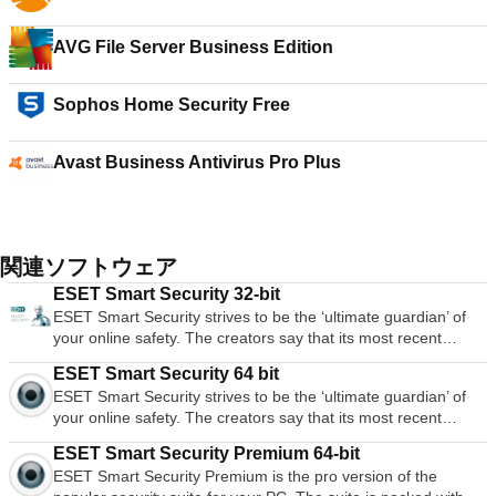
AVG File Server Business Edition
Sophos Home Security Free
Avast Business Antivirus Pro Plus
関連ソフトウェア
ESET Smart Security 32-bit
ESET Smart Security strives to be the ‘ultimate guardian’ of
your online safety. The creators say that its most recent
edition was built without compromise for users who want it all.
ESET Smart Security 64 bit
ESET ranks among the leaders in virus, trojan and spyware
ESET Smart Security strives to be the ‘ultimate guardian’ of
detection and deletion. This new and updated software looks
your online safety. The creators say that its most recent
to continue their legacy. ESET Smart Security’s top feature
edition was built without compromise for users who want it all.
has to be its secure data encryption. This means that it will
ESET Smart Security Premium 64-bit
ESET ranks among the leaders in virus, trojan and spyware
provide ultra-secure safeguarding of your files, through
ESET Smart Security Premium is the pro version of the
detection and deletion. This new and updated software looks
encrypting files and removable media - should you be a victim