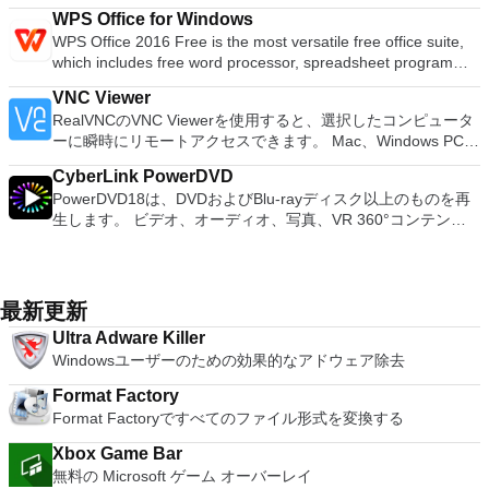
reputation, making more than 110 million users safe while
フォーマットおよび作成できます。 Rufusは、次のシナリオで
できる接続されたホームモニターなどの最先端のセキュリティ
PCで動作するゲームを見ることができます。 PCSX2エミュレ
system to detect the newest threats. And with intelligent
is straightforward to install, renew and upgrade and has
WPS Office for Windows
they surf with NOD32 technology over the course of more
役立ちます。 Windows、Linux、およびUEFI用の起動可能な
ツールと、ラップトップの位置追跡ツールやラップトップのア
ーターを使用すると、PS2コントローラーを使用して、本物の
security tools such as the Exploit Blocker, which can block
minimal power usage features too. You are able to fine-tune
WPS Office 2016 Free is the most versatile free office suite,
than 30 years. The product’s antivirus and antispyware will
ISOからUSBインストールメディアを作成する必要がある場
クティビティウォッチなどの盗難防止機能があります。盗まれ
プレイステーション体験をシミュレートできます。このアプリ
attacks specifically designed to evade antivirus detection, you
your profile with as many as 150 detailed settings, while you
which includes free word processor, spreadsheet program
provide proactive protection for your device, against all types
合。 OSがインストールされていないシステムで作業する必要
たラップトップを地図上で追跡し、ラップトップのウェブカメ
ケーションでは、ディスクからゲームを直接実行することも、
can see why ESET has been in the game for 30 years and
can also let it carry out security tasks in the background
and presentation maker. With these three programs you will
of digital threats. Viruses, rootkits, worms and spyware stand
がある場合。 BIOSまたはその他のファームウェアをDOSから
ラ（盗撮がある場合）を介して泥棒を表示し、パスワードでシ
ハードドライブからISOイメージとして実行することもできま
continues to set the bar high.
VNC Viewer
easily be able to deal with any office related tasks. WPS
no match for it. Meanwhile the Ransomware Shield will block
フラッシュする必要がある場合。 低レベルのユーティリティ
ステムをロックします。 ESET Smart Security Premiumは、
す。 主な機能は次のとおりです。 Savestates：ボタンを1つ
RealVNCのVNC Viewerを使用すると、選択したコンピュータ
Office 2016 Free has multiple language support for English,
malware that tries to lock you out of your personal data, this
を実行する必要がある場合。 Rufusは次の* ISOで動作しま
ヒューリスティックとクラウドベースのファイルレピュテーシ
押すだけで、ゲームの現在の「状態」を保存できます。 無制
ーに瞬時にリモートアクセスできます。 Mac、Windows PC、
French, German, Spanish, Portuguese,Russian and Polish
type of hacker then demands that you pay a ‘ransom’ to
す：Arch Linux、Archbang、BartPE / pebuilder、CentOS、
ョンシステムを利用して最新の脅威を検出できます。また、ウ
限のメモリーカード：好きなだけメモリーカードを保存でき、
またはLinuxマシン、世界中のどこからでも。 VNC Viewerを
languages. To switch between languages requires only a
unlock it. A UEFI Scanner is a new addition which will protect
Damn Small Linux、Fedora、FreeDOS、Gentoo、
イルス対策の検出を回避するために特別に設計された攻撃をブ
8MBから64MBまでの単一の物理カードに制限されなくなりま
CyberLink PowerDVD
使用すると、コンピューターのデスクトップを表示したり、コ
single click! Despite being a free suite, WPS Office comes
from threats that attack our computer on a deeper level even
gNewSense、Hiren&#39;s Boot CD、LiveXP、Knoppix、
ロックできるExploit Blockerなどのインテリジェントなセキュ
した。 高解像度グラフィックス：PCSX2を使用すると、
PowerDVD18は、DVDおよびBlu-rayディスク以上のものを再
ンピューターの前に直接座っているかのようにマウスとキーボ
with many innovative features, such as the paragraph
before the start of Windows. Anti-phishing technology will also
Kubuntu、Linux Mint、NT Password Registry Editor、
リティツールを使用すると、ESETが30年間ゲームに登場し、
1080pまたは4K HDでゲームをプレイできます。 全体とし
生します。 ビデオ、オーディオ、写真、VR 360°コンテン
ードを制御したりできます。 VNC Viewerは、インストールと
adjustment tool and multiple tabbed feature. It also has a PDF
secure your privacy and assets against any fake website’s
OpenSUSE、Parted Magic、Slackware、Tails、Trinity
高い水準を維持し続ける理由を確認できます。
て、PCSX2 PS2エミュレーターの機能は優れています。 PS2
ツ、さらにはYouTubeやVimeoにとっても、PowerDVD18は重
使用が簡単です。制御したいデバイスでインストーラーを実行
converter, spell check and word count feature. WPS Office
attempts to acquire sensitive information including
Rescue Kit、Ubuntu、Ultimate Boot CD、Windows XP（SP2
ゲームを高い精度でエミュレートでき、Windowsとエミュレ
要なエンターテイメントの仲間です。 Ultra HD HDR TVとサ
し、指示に従ってください。オプションで、Windowsでのリ
2016 Personal Edition supports switching language UI,File
usernames, passwords and/or banking details. Overall the
以降）、Windows Server 2003 R2、Windows Vista、
ーターを切り替えることができます。欠点は、高速ゲームに苦
ラウンドサウンドシステムの可能性を解き放ち、360°ビデオ
モート展開に使用可能なMSIがあります。デスクトッププラッ
Roaming and Docer online templates. Key features include:
ESET Internet Security product will offer strong piece of mind
Windows 7、Windows 8。 *このリストは完全ではありませ
労し、時々フリーズまたはクラッシュすることです。* PCSX2
の増え続けるコレクションへのアクセスで仮想世界に没頭する
トフォームにVNC Viewerをインストールする権限がない場合
最新更新
Writer Efficient word processor. Presentation Multimedia
and comes with a great reputation. It has been described by
ん。 サポートされている言語は次のとおりです。インドネシ
を使用するには、コンソールから抽出できるPlaystation 2
か、PCまたはラップトップでの比類のない再生サポートと独
は、スタンドアロンオプションを選択する必要があります。
presentations creator. Spreadsheets Powerful tool for data
impressed users as “fast, powerful and very efficient” and
ア語、マレーシア語、セシュティナ、ダンスク、ドイツ語、英
Ultra Adware Killer
BIOSが必要です。
自の強化により、どこにいても簡単にリラックスできます。
主な機能は次のとおりです。 クラウドサービスを介してVNC
processing and analysis. 100% compatible with MS Office
existing ESET customers will also see their loyalty rewarded
語、スペイン語、フランス語、フルバツキー、イタリア語、ラ
Windowsユーザーのための効果的なアドウェア除去
新機能は次のとおりです。 4K DHR向けに最適化 Ultra HD
Connectを実行しているコンピューターに接続します。 Apple
document file types (.docx, .pptx, .xlsx, etc.). Thousands of
with a renewable offer, at the time of writing. A free trial is also
トヴィエシュ、リエトゥビウ、マジャール、オランダ、ノルス
Blu-ray、4K、HEVC / H.265およびHDR10コンテンツをサポー
Screen Sharing（ARD）などのサードパーティ製のVNC互換
free document templates. Built-in PDF reader. Mobile device
available via the brand’s website.
Format Factory
ク、ポルスキ、ポルトガル、ポルトガル、スロヴェンスキー、
ト全画面モードで21：9モニターで2.35：1の映画を見る常時
ソフトウェアを実行しているコンピューターに直接接続しま
support (iOS and Android). WPS Cloud Storage included.
Format Factoryですべてのファイル形式を変換する
スロベンツキー、スロヴェンスキーSrpski、Suomi、
オンのミニビューでYouTubeライブを見る YouTubeおよび
す。 各デバイスでVNC Viewerにサインインして、すべてのデ
Although it is a free suite, WPS Office 2016 Free comes with
Svenska、Türkçe。
Vimeoで4K HDRおよび360ビデオを再生 VRエクスペリエンス
バイス間の接続をバックアップおよび同期します。 仮想キー
Xbox Game Bar
many innovative features, including a useful a paragraph
の向上：Microsoft Mixed Realityヘッドセット、HTC、VIVE、
ボードの上のスクロールバーには、Command / Windowsなど
無料の Microsoft ゲーム オーバーレイ
adjustment tool int he Writer program. It has an Office to PDF