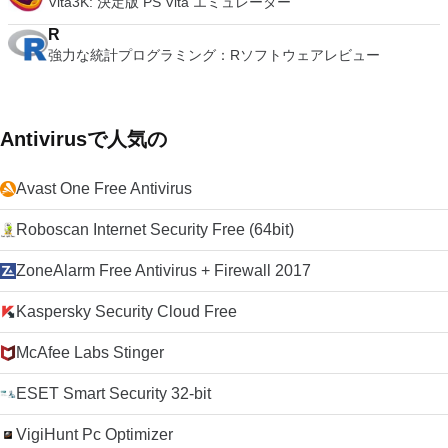
Vita3K: 決定版 PS Vita エミュレーター
R
強力な統計プログラミング：Rソフトウェアレビュー
Antivirusで人気の
Avast One Free Antivirus
Roboscan Internet Security Free (64bit)
ZoneAlarm Free Antivirus + Firewall 2017
Kaspersky Security Cloud Free
McAfee Labs Stinger
ESET Smart Security 32-bit
VigiHunt Pc Optimizer