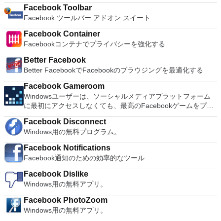
Facebook Toolbar
Facebook ツールバー アドオン スイート
Facebook Container
Facebookコンテナでプライバシーを強化する
Better Facebook
Better FacebookでFacebookのブラウジングを最適化する
Facebook Gameroom
Windowsユーザーは、ソーシャルメディアプラットフォーム
に最初にアクセスしなくても、最高のFacebookゲームをプレ
イできるようになりました。かつてFacebook Games Arcade
Facebook Disconnect
として知られていたFacebook Gameroomは、基本的に独立し
Windows用の無料プログラム。
たアプリであり、プレイするたびにWebブラウザーを開く必
要がありません。 このプログラムにより、プレイヤーは
Facebook Notifications
Facebookで既にプレイしているお気に入りのゲームに戻るこ
Facebook通知のための効率的なツール
とができます。また、ジャンルとおすすめのカテゴリに分類さ
れた他のゲームの選択を閲覧する機会も彼らに与えます。 主
Facebook Dislike
な機能は次のとおりです。 ブラウザを開かないことで時間を
Windows用の無料アプリ。
節約できます。 お気に入りのゲームへのデスクトップショー
トカットを作成します。 すべての最高のFacebookゲーム。
Facebook PhotoZoom
ほとんどすべてのゲームは無料でプレイできます。 チャット
Windows用の無料アプリ。
施設。 使いやすさ。 分類。 悲しいことに、これはFacebook