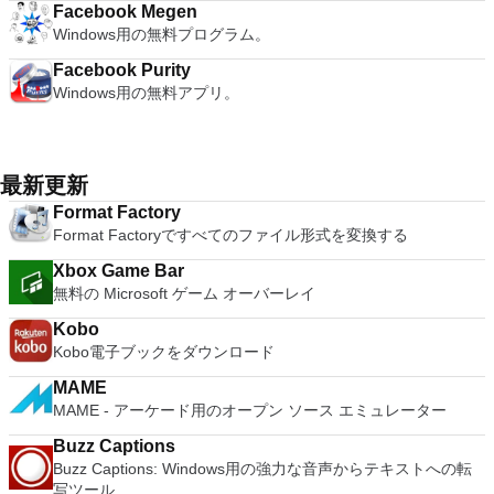
Facebook Megen
にサインアップしていない場合にゲームをプレイできるという
Windows用の無料プログラム。
意味ではありません。新しいゲームを起動するたびに、リクエ
ストに同意して続行するように求められます。ゲームは通常す
Facebook Purity
ぐにダウンロードされますが、ゲームを始めることができるの
Windows用の無料アプリ。
はそうすぐではありません！ 最新のPCゲームやハイエンドPC
ゲームサイトの同じ環境を実際に期待することはできません
が、このアプリはその目的を十分に果たします。 Facebookで
ゲームが見つかるとは思わない場合は、ここで見つけることは
最新更新
できません。 Facebook Gameroomにはチャットルームも含
まれています。つまり、ゲーマーは世界中のどこにいても、現
Format Factory
在同じゲームを楽しんでいる他のプレイヤーと話すことができ
Format Factoryですべてのファイル形式を変換する
ます。 全体として、このプログラムは素晴らしいゲーム体験
を提供します。時間を節約し、ショートカットを提供し、
Xbox Game Bar
Facebookのすべてのトップゲームをカテゴリの配列に分けま
無料の Microsoft ゲーム オーバーレイ
す。そのため、Candy CrushからFarmvilleまで、Windows PC
でお気に入りのFacebookゲームに簡単にアクセスできま
Kobo
す。」
Kobo電子ブックをダウンロード
MAME
MAME - アーケード用のオープン ソース エミュレーター
Buzz Captions
Buzz Captions: Windows用の強力な音声からテキストへの転
写ツール