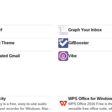
f
Graph Your Inbox
t Theme
GifBooster
rated Gmail
Vibe
ity
WPS Office for Windo
y is a free, easy-to-use audio
WPS Office 2016 Free is th
 and recorder for Windows, Mac
versatile free office suite, 