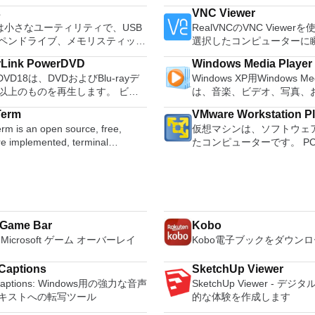
GNU/Linux and other operating
free word processor, sprea
s
VNC Viewer
s. You can use Audacity to:
program and presentation 
usは小さなユーティリティで、USB
RealVNCのVNC Viewe
udio. Convert tapes and
these three programs you wi
ペンドライブ、メモリスティック
選択したコンピューターに
 into digital recordings or CDs.
able to deal with any office 
起動可能なUSBフラッシュドライ
トアクセスできます。 Mac、
gg Vorbis, MP3, WAV or AIFF
tasks. WPS Office 2016 Free has
rLink PowerDVD
Windows Media Player
ォーマットおよび作成できます。
PC、またはLinuxマシン
, splice or mix
multiple language support f
rDVD18は、DVDおよびBlu-rayデ
Windows XP用Windows Med
usは、次のシナリオで役立ちます。
からでも。 VNC Viewer
r. Change the speed or
French, German, Spanish,
以上のものを再生します。 ビデ
は、音楽、ビデオ、写真、
ows、Linux、およびUEFI用の起動
コンピューターのデスクト
f a recording. Add new effects
Portuguese,Russian and Po
ーディオ、写真、VR 360°コンテ
たテレビ番組などすべてを
ISOからUSBインストールメディ
たり、コンピューターの前
with LADSPA plug-ins. And more!
languages. To switch betw
Term
VMware Workstation P
らにはYouTubeやVimeoにとっ
む最適な機能を搭載していま
する必要がある場合。 OSがイ
いるかのようにマウスとキ
languages requires only a single click!
rm is an open source, free,
仮想マシンは、ソフトウェ
PowerDVD18は重要なエンターテ
生、表示、外出先で楽しむ
ールされていないシステムで作業
御したりできます。 VNC Viewerは、イ
Despite being a free suite,
re implemented, terminal
たコンピューターです。 P
す。 Ultra HD HDR TV
ブル デバイスとの同期、
る場合。 BIOSまたはその
ンストールと使用が簡単で
comes with many innovative
r application. It can emulate
するようなものです。 こ
ウンドサウンドシステムの可能性
のデバイスとの共有も、す
ァームウェアをDOSからフラッシ
いデバイスでインストーラ
such as the paragraph adju
nt types of computer terminals,
クトップ仮想化ソフトウェ
放ち、360°ビデオの増え続けるコ
行えます。 シンプルなデザイン - まっ
必要がある場合。 低レベルのユ
指示に従ってください。オ
and multiple tabbed feature.
EC VT100 to DEC VT382, and it
ションにより、VMware Work
ョンへのアクセスで仮想世界に没
たく新しい外観でデジタル
リティを実行する必要がある場
Windowsでのリモート展
a PDF converter, spell che
s telnet, SSH 1 & 2 and serial
VMware Fusion、VMware
か、PCまたはラップトップでの
イメントを楽しめます。 
MSIがあります。デスクト
count feature. WPS Office 
はVMware ESXで作成さ
ない再生サポートと独自の強化に
をより多く - デジタル音
inux、Archbang、BartPE /
フォームにVNC Viewer
Personal Edition supports s
scripting language and some
を簡単に操作できます。 
 Game Bar
Kobo
どこにいても簡単にリラックスで
楽しくなります。 エンタ
lder、CentOS、Damn Small
する権限がない場合は、ス
language UI,File Roaming 
l plugins. Key features
のとおりです。 1台のPCで複数のオペ
。 新機能は次のとおりです。 4K
をすべて1つの場所に - 音
Microsoft ゲーム オーバーレイ
Kobo電子ブックをダウン
、Fedora、FreeDOS、Gentoo、
オプションを選択する必要
online templates. Key features include:
s with
レーティングシステムを同
に最適化 Ultra HD Blu-ray、
写真、録画したテレビ番組
ense、Hiren&#39;s Boot CD、
主な機能は次のとおりです
Writer Efficient word proces
 log names. Supports SSH,
す。 インストールや構成の
EVC / H.265およびHDR10コンテ
して楽しめます。 どこでも楽
P、Knoppix、Kubuntu、Linux
サービスを介してVNC Con
Captions
SketchUp Viewer
Presentation Multimedia pr
d telnet and serial ports.
に、事前構成された製品の
サポート全画面モードで21：9モ
どこにいても音楽、ビデオ
T Password Registry Editor、
ているコンピューターに接
Captions: Windows用の強力な音声
SketchUp Viewer - デ
creator. Spreadsheets Power
s dec/digital/vt terminal
てください。 ホストコン
で2.35：1の映画を見る常時オン
セスできます。
USE、Parted Magic、
Apple Screen Sharing
キストへの転写ツール
的な体験を作成します
data processing and analys
 is a useful
仮想マシン間でデータを共
ビューでYouTubeライブを見る
are、Tails、Trinity Rescue Kit、
ードパーティ製のVNC互換
compatible with MS Office 