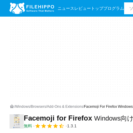
ニュース
レビュー
トッププログラム
Windows
Browsers
Add-Ons & Extensions
Facemoji For Firefox Win
Facemoji for Firefox
Windows
無料
1.3.1