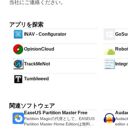
当社にご連絡ください。
アプリを探索
INAV - Configurator
GoSur
OpinionCloud
Robo
TrackMeNot
Integ
Tumblweed
関連ソフトウェア
EaseUS Partition Master Free
Audac
Partition Magicの代替として、EASEUS
Audacit
Partition Master Home Editionは無料の
editor