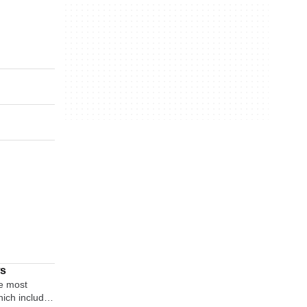
ws
e most
which includes