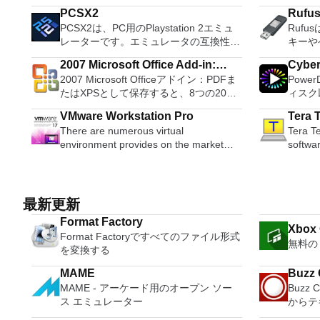
オールインワンパーティションソリュー
OS X, 
PCSX2
Rufu
ションおよびディスク管理ユーティリテ
system
PCSX2は、PC用のPlaystation 2エミュ
Ruf
ィです。パーティションの拡張（特にシ
Record live a
レーターです。エミュレータの互換性率
キーや
ステムドライブ用）、ディスク領域の管
records
は、プレイ可能なすべてのPS2ゲームの
などの
理、MBRおよびGUIDパーティションテ
Edit O
2007 Microsoft Office Add-in:
Cybe
80％以上を誇っています。かなり強力な
ブをフ
ーブル（GPT）ディスクのディスク領域
sound files. Cut, copy
2007 Microsoft Officeアドイン：PDFま
Powe
Microsoft Save as PDF or XPS
コンピューターを所有している場合、
Ruf
不足の問題の解決を可能にします。 パ
sounds togethe
たはXPSとして保存すると、8つの2007
ィスク
PCSX2は優れたエミュレーターです。
Wind
ーティションのサイズ変更/移動システ
pitch o
Microsoft OfficeプログラムでPDFおよび
オ、オ
また、このアプリケーションはローエン
可能な
ムドライブを拡張するディスクとパーテ
VMware Workstation Pro
Tera 
XPS形式にエクスポートして保存できま
ンツ、さ
ドコンピューターのサポートも提供する
アを作成
ィションをコピーパーティションをマー
There are numerous virtual
Tera Te
す。このツールを使用すると、これらの
ても、
ため、Playstation 2コンソールのすべて
ンスト
ジ分割パーティション空き領域を再分配
environment provides on the market
softwa
プログラムのサブセットでPDF形式およ
イメントの仲間で
の所有者は、PCで動作するゲームを見
する必要があ
するダイナミックディスクの変換パーテ
today, some put ease of use above
emulato
びXPS形式の電子メール添付ファイルと
とサラ
ることができます。 PCSX2エミュレー
他のフ
ィションを回復する
functionality, other place integration
differe
して送信することもできます（特定の機
を解き
ターを使用すると、PS2コントローラー
ュする
above stability. VMware Workstation Pro
from D
能はプログラムによって異なります）。
レクシ
を使用して、本物のプレイステーション
ーティ
is the easiest to use, the fastest and the
support
このダウンロードは、次のOfficeプログ
頭する
最新更新
体験をシミュレートできます。このアプ
合。 Rufusは次の* ISOで動作します：
most reliable app when it comes to
port connections. It also has a built-in
ラムで動作します。 Microsoft Office
比類の
リケーションでは、ディスクからゲーム
Arch L
Format Factory
evaluating a new OS, or new software
macro 
Xbox
Access 2007。 Microsoft Office Excel
より、
を直接実行することも、ハードドライブ
pebui
Format Factoryですべてのファイル形式
apps and patches, in an isolated and
other usefu
2007。 Microsoft Office InfoPath
きます
無料の 
からISOイメージとして実行することも
Linux
を変換する
safe virtualized environment. Key
include: Automatically creates log
2007。 Microsoft Office OneNote
DHR向け
できます。 主な機能は次のとおりで
gNewS
Features include: Powerful 3D Graphics
unique
2007。 Microsoft Office PowerPoint
4K、H
す。 Savestates：ボタンを1つ押すだけ
LiveX
MAME
Buzz 
- DirectX 10* and OpenGL 3.3 support.
standar
2007。 Microsoft Office Publisher
ンツを
で、ゲームの現在の「状態」を保存でき
Mint、N
MAME - アーケード用のオープン ソー
Buzz 
VMware Compatibility - Create one;
Support
2007。 Microsoft Office Visio 2007。
ニター
ます。 無制限のメモリーカード：好き
OpenS
ス エミュレーター
からテ
Run anywhere on VMware software.
standards. Tera Term
Microsoft Office Word 2007。 2007
のミニ
なだけメモリーカードを保存でき、8MB
Slackw