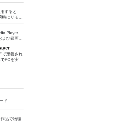
dsheet
maker. With
rを使用すると、
ll easily be
瞬時にリモー
related
Windows
、世界中のどこ
or English,
ia Player
を使用すると、
および録画し
ップを表示し
lish
保存して楽し
に直接座って
een
layer
す。 再
ーボードを制
アで定義され
ためのポータ
 WPS Office
CでPCを実行
さらには家中
す。制御した
 features,
の無料のデス
べて1か所で
ーを実行し、
stment tool
アアプリケー
プションで、
 It also has
station、
 エンターテ
開に使用可能な
ck and word
 Server、また
大好きな音楽
ッププラット
2016
れた仮想マシン
楽体験がさらに
をインストール
witching
主な機能は次
ーテイメント
タンドアロン
and Docer
楽、ビデオ、
ロード
があります。
時に実行しま
をすべて保存
。 クラウド
sor.
問題なし
しめる -
nectを実行し
esentations
利点を体験し
、写真にアク
続します。
ジタル作品で物理
ful tool for
ピューターと
（ARD）などのサ
is. 100%
有します。
ソフトウェア
document file