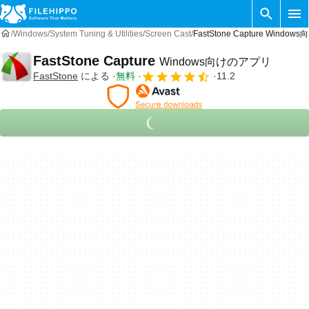
Windows
System Tuning & Utilities
Screen Cast
FastStone Capture Windo
FastStone Capture
Windows向けのアプリ
FastStone
による
無料
11.2