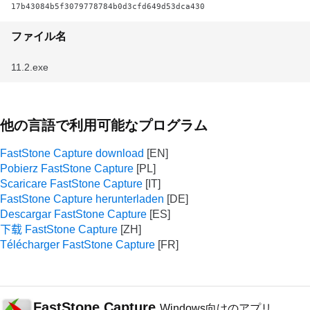
17b43084b5f3079778784b0d3cfd649d53dca430
ファイル名
11.2.exe
他の言語で利用可能なプログラム
FastStone Capture download
Pobierz FastStone Capture
Scaricare FastStone Capture
FastStone Capture herunterladen
Descargar FastStone Capture
下载 FastStone Capture
Télécharger FastStone Capture
FastStone Capture
Windows向けのアプリ