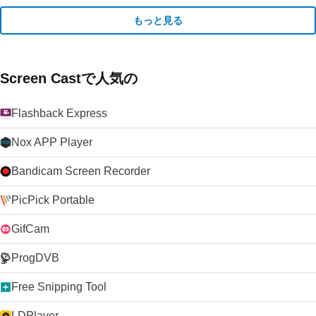
もっと見る
Screen Castで人気の
Flashback Express
Nox APP Player
Bandicam Screen Recorder
PicPick Portable
GifCam
ProgDVB
Free Snipping Tool
LDPlayer