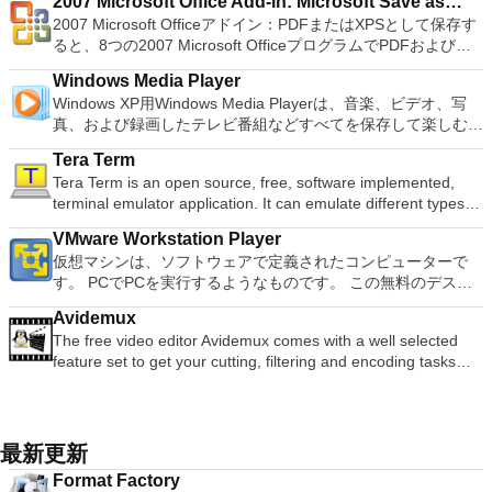
8MBから64MBまでの単一の物理カードに制限されなくなりま
2007 Microsoft Office Add-in: Microsoft Save as
ア語、マレーシア語、セシュティナ、ダンスク、ドイツ語、英
要なエンターテイメントの仲間です。 Ultra HD HDR TVとサ
し、指示に従ってください。オプションで、Windowsでのリ
2016 Personal Edition supports switching language UI,File
した。 高解像度グラフィックス：PCSX2を使用すると、
2007 Microsoft Officeアドイン：PDFまたはXPSとして保存す
語、スペイン語、フランス語、フルバツキー、イタリア語、ラ
PDF or XPS
ラウンドサウンドシステムの可能性を解き放ち、360°ビデオ
モート展開に使用可能なMSIがあります。デスクトッププラッ
Roaming and Docer online templates. Key features include:
1080pまたは4K HDでゲームをプレイできます。 全体とし
ると、8つの2007 Microsoft OfficeプログラムでPDFおよび
トヴィエシュ、リエトゥビウ、マジャール、オランダ、ノルス
の増え続けるコレクションへのアクセスで仮想世界に没頭する
トフォームにVNC Viewerをインストールする権限がない場合
Writer Efficient word processor. Presentation Multimedia
て、PCSX2 PS2エミュレーターの機能は優れています。 PS2
XPS形式にエクスポートして保存できます。このツールを使用
ク、ポルスキ、ポルトガル、ポルトガル、スロヴェンスキー、
か、PCまたはラップトップでの比類のない再生サポートと独
は、スタンドアロンオプションを選択する必要があります。
presentations creator. Spreadsheets Powerful tool for data
Windows Media Player
ゲームを高い精度でエミュレートでき、Windowsとエミュレ
すると、これらのプログラムのサブセットでPDF形式および
スロベンツキー、スロヴェンスキーSrpski、Suomi、
自の強化により、どこにいても簡単にリラックスできます。
主な機能は次のとおりです。 クラウドサービスを介してVNC
processing and analysis. 100% compatible with MS Office
Windows XP用Windows Media Playerは、音楽、ビデオ、写
ーターを切り替えることができます。欠点は、高速ゲームに苦
XPS形式の電子メール添付ファイルとして送信することもでき
Svenska、Türkçe。
新機能は次のとおりです。 4K DHR向けに最適化 Ultra HD
Connectを実行しているコンピューターに接続します。 Apple
document file types (.docx, .pptx, .xlsx, etc.). Thousands of
真、および録画したテレビ番組などすべてを保存して楽しむ最
労し、時々フリーズまたはクラッシュすることです。* PCSX2
ます（特定の機能はプログラムによって異なります）。 この
Blu-ray、4K、HEVC / H.265およびHDR10コンテンツをサポー
Screen Sharing（ARD）などのサードパーティ製のVNC互換
free document templates. Built-in PDF reader. Mobile device
適な機能を搭載しています。 再生、表示、外出先で楽しむた
を使用するには、コンソールから抽出できるPlaystation 2
ダウンロードは、次のOfficeプログラムで動作します。
ト全画面モードで21：9モニターで2.35：1の映画を見る常時
ソフトウェアを実行しているコンピューターに直接接続しま
Tera Term
support (iOS and Android). WPS Cloud Storage included.
めのポータブル デバイスとの同期、さらには家中のデバイス
BIOSが必要です。
Microsoft Office Access 2007。 Microsoft Office Excel 2007。
オンのミニビューでYouTubeライブを見る YouTubeおよび
す。 各デバイスでVNC Viewerにサインインして、すべてのデ
Tera Term is an open source, free, software implemented,
Although it is a free suite, WPS Office 2016 Free comes with
との共有も、すべて1か所で行えます。 シンプルなデザイン -
Microsoft Office InfoPath 2007。 Microsoft Office OneNote
Vimeoで4K HDRおよび360ビデオを再生 VRエクスペリエンス
バイス間の接続をバックアップおよび同期します。 仮想キー
terminal emulator application. It can emulate different types of
many innovative features, including a useful a paragraph
まったく新しい外観でデジタル エンターテイメントを楽しめ
2007。 Microsoft Office PowerPoint 2007。 Microsoft Office
の向上：Microsoft Mixed Realityヘッドセット、HTC、VIVE、
ボードの上のスクロールバーには、Command / Windowsなど
computer terminals, from DEC VT100 to DEC VT382, and it
adjustment tool int he Writer program. It has an Office to PDF
ます。 大好きな音楽をより多く - デジタル音楽体験がさらに
Publisher 2007。 Microsoft Office Visio 2007。 Microsoft
およびOculus Riftをサポート Fire TVとキャストのサポート
VMware Workstation Player
の高度なキーが含まれています。 Bluetoothキーボードのサポ
supports telnet, SSH 1 & 2 and serial port connections. It also
converter, automatic spell checking and word count features.
楽しくなります。 エンターテイメントをすべて1つの場所に -
Office Word 2007。 2007 Microsoft Officeプログラムのこの
注：これは商用トライアルです。
仮想マシンは、ソフトウェアで定義されたコンピューターで
ート。 VNC Connectサブスクリプションには、無料、有料、
has a built-in macro scripting language and some other useful
It also has some neat tools such as the Watermark in
音楽、ビデオ、写真、録画したテレビ番組をすべて保存して楽
Microsoft Save as PDFまたはXPSアドインは、2007 Microsoft
す。 PCでPCを実行するようなものです。 この無料のデスク
試用の3つのバージョンがあります。 制御する必要のあるマシ
plugins. Key features include: Automatically creates logs with
document, and converting PowerPoint to Word document
しめます。 どこでも楽しめる - どこにいても音楽、ビデオ、
Office systemソフトウェアの補足条項であり、2007 Microsoft
トップ仮想化ソフトウェアアプリケーションにより、VMware
ンごとに、RealVNCのWebサイトにアクセスして、各コンピ
unique log names. Supports SSH, standard telnet and serial
support. Overall, WPS Office 2016 Free is a good alternative
写真にアクセスできます。
Office systemソフトウェアのライセンス条項の対象となりま
Avidemux
Workstation、VMware Fusion、VMware Server、または
ューターにVNC Connectをダウンロードするだけです。次
ports. Supports dec/digital/vt terminal standards. Tera Term is
to Microsoft's offering. The Writer program is a versatile word
す。 システム要件：サポートされているオペレーティングシ
The free video editor Avidemux comes with a well selected
VMware ESXで作成された仮想マシンを簡単に操作できます。
に、RealVNCアカウントの資格情報を使用して、ローカルマ
a useful application, which allows the connection to any
processor; the Presentation program is an easy to use and
ステム。 Windows Server 2003、Windows Vista、Windows
feature set to get your cutting, filtering and encoding tasks
主な機能は次のとおりです。 1台のPCで複数のオペレーティ
シンでVNC Viewerにサインインします。そこから、コンピュ
remote Telnet or SSH hosts. It sports a clean and crisp layout
effective slide show maker that helps you to create impressive
XP Service Pack 2。
done. It reads and writes many file types (AVI, DVD, MPEG,
ングシステムを同時に実行します。 インストールや構成の問
ーターを確認して接続できます。 VNC Connectを使用する
that is easy to work with. The application does not take a long
multimedia presentations; and the Spreadsheets program is
MP4, ASF, MKV) and comes with a variety of common codecs
題なしに、事前構成された製品の利点を体験してください。
と、セッションはエンドツーエンドで暗号化されます。アプリ
time to wrap your head around and is also very light on
both a flexible and a powerful spreadsheet application.
and filters. Avidemux automates your tasks by creating
ホストコンピューターと仮想マシン間でデータを共有します。
はすぐに各コンピューターをパスワードで保護します。コンピ
system resources. So, if you need a free terminal emulator,
projects and putting them into the job queue. Features: Non-
32ビットと64ビットの両方の仮想マシンを実行します。 2-
最新更新
ューターへのログインに使用するのと同じユーザー名とパスワ
which is easy to master and supports remote Telnet or SSH
linear video editing Apply filters and effects Transcode into
way Virtual SMPを活用します。 サードパーティの仮想マシン
ードを入力するだけです。 WIN 7,8,8.1,10をサポートしま
host connections then Tera Term is a good choice.
Format Factory
various formats Insert or extract audio streams Subtitle
とイメージを使用します。 ホストコンピューターと仮想マシ