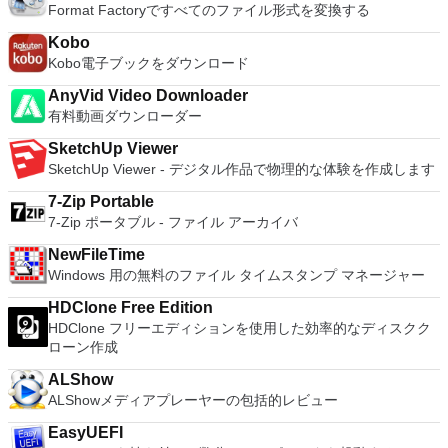
す。 VNC ViewerのMacバージョンをお探しですか？ここから
Format Factoryですべてのファイル形式を変換する
processor Project system Powerful scripting capabilities
ン間でデータを共有します。 幅広いホストおよびゲストオペ
ダウンロード
Graphical or command line interfaces Video encoders:
レーティングシステムのサポート。 USB 2.0デバイスのサポー
Kobo
MPEG-4 AVC, XviD, MPEG-4 ASP, MPEG-2 Video, MPEG-1
ト。 起動時にアプライアンス情報を取得します。 直感的なホ
Kobo電子ブックをダウンロード
Video, DV, ... Audio encoders: AC-3, AAC, MP3, MP2, Vorbis,
ームページインターフェイスを介して仮想マシンに簡単にアク
PCM, ... Container: AVI, MPEG-PS/TS, MP4, MKV, FLV, OGM,
セスできます。 VMware Playerは、Microsoft Virtual Server仮
AnyVid Video Downloader
...
想マシンまたはMicrosoft Virtual PC仮想マシンもサポートして
有料動画ダウンローダー
います。
SketchUp Viewer
SketchUp Viewer - デジタル作品で物理的な体験を作成します
7-Zip Portable
7-Zip ポータブル - ファイル アーカイバ
NewFileTime
Windows 用の無料のファイル タイムスタンプ マネージャー
HDClone Free Edition
HDClone フリーエディションを使用した効率的なディスクク
ローン作成
ALShow
ALShowメディアプレーヤーの包括的レビュー
EasyUEFI