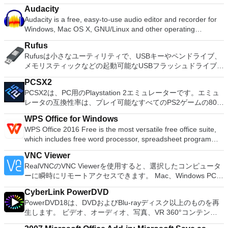
ーションおよびディスク管理ユーティリティです。パーティシ
Audacity
ョンの拡張（特にシステムドライブ用）、ディスク領域の管
Audacity is a free, easy-to-use audio editor and recorder for
理、MBRおよびGUIDパーティションテーブル（GPT）ディス
Windows, Mac OS X, GNU/Linux and other operating
クのディスク領域不足の問題の解決を可能にします。 パーテ
systems. You can use Audacity to: Record live audio. Convert
ィションのサイズ変更/移動システムドライブを拡張するディ
Rufus
tapes and records into digital recordings or CDs. Edit Ogg
スクとパーティションをコピーパーティションをマージ分割パ
Rufusは小さなユーティリティで、USBキーやペンドライブ、
Vorbis, MP3, WAV or AIFF sound files. Cut, copy, splice or mix
ーティション空き領域を再分配するダイナミックディスクの変
メモリスティックなどの起動可能なUSBフラッシュドライブを
sounds together. Change the speed or pitch of a recording.
換パーティションを回復する
フォーマットおよび作成できます。 Rufusは、次のシナリオで
Add new effects with LADSPA plug-ins. And more!
PCSX2
役立ちます。 Windows、Linux、およびUEFI用の起動可能な
PCSX2は、PC用のPlaystation 2エミュレーターです。エミュ
ISOからUSBインストールメディアを作成する必要がある場
レータの互換性率は、プレイ可能なすべてのPS2ゲームの80％
合。 OSがインストールされていないシステムで作業する必要
以上を誇っています。かなり強力なコンピューターを所有して
がある場合。 BIOSまたはその他のファームウェアをDOSから
WPS Office for Windows
いる場合、PCSX2は優れたエミュレーターです。また、この
フラッシュする必要がある場合。 低レベルのユーティリティ
WPS Office 2016 Free is the most versatile free office suite,
アプリケーションはローエンドコンピューターのサポートも提
を実行する必要がある場合。 Rufusは次の* ISOで動作しま
which includes free word processor, spreadsheet program
供するため、Playstation 2コンソールのすべての所有者は、
す：Arch Linux、Archbang、BartPE / pebuilder、CentOS、
and presentation maker. With these three programs you will
PCで動作するゲームを見ることができます。 PCSX2エミュレ
Damn Small Linux、Fedora、FreeDOS、Gentoo、
VNC Viewer
easily be able to deal with any office related tasks. WPS
ーターを使用すると、PS2コントローラーを使用して、本物の
gNewSense、Hiren&#39;s Boot CD、LiveXP、Knoppix、
RealVNCのVNC Viewerを使用すると、選択したコンピュータ
Office 2016 Free has multiple language support for English,
プレイステーション体験をシミュレートできます。このアプリ
Kubuntu、Linux Mint、NT Password Registry Editor、
ーに瞬時にリモートアクセスできます。 Mac、Windows PC、
French, German, Spanish, Portuguese,Russian and Polish
ケーションでは、ディスクからゲームを直接実行することも、
OpenSUSE、Parted Magic、Slackware、Tails、Trinity
またはLinuxマシン、世界中のどこからでも。 VNC Viewerを
languages. To switch between languages requires only a
ハードドライブからISOイメージとして実行することもできま
Rescue Kit、Ubuntu、Ultimate Boot CD、Windows XP（SP2
CyberLink PowerDVD
使用すると、コンピューターのデスクトップを表示したり、コ
single click! Despite being a free suite, WPS Office comes
す。 主な機能は次のとおりです。 Savestates：ボタンを1つ
以降）、Windows Server 2003 R2、Windows Vista、
PowerDVD18は、DVDおよびBlu-rayディスク以上のものを再
ンピューターの前に直接座っているかのようにマウスとキーボ
with many innovative features, such as the paragraph
押すだけで、ゲームの現在の「状態」を保存できます。 無制
Windows 7、Windows 8。 *このリストは完全ではありませ
生します。 ビデオ、オーディオ、写真、VR 360°コンテン
ードを制御したりできます。 VNC Viewerは、インストールと
adjustment tool and multiple tabbed feature. It also has a PDF
限のメモリーカード：好きなだけメモリーカードを保存でき、
ん。 サポートされている言語は次のとおりです。インドネシ
ツ、さらにはYouTubeやVimeoにとっても、PowerDVD18は重
使用が簡単です。制御したいデバイスでインストーラーを実行
converter, spell check and word count feature. WPS Office