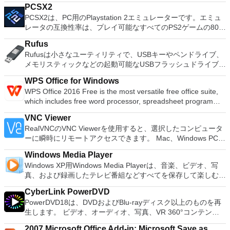
systems. You can use Audacity to: Record live audio. Convert
ィションのサイズ変更/移動システムドライブを拡張するディ
PCSX2
tapes and records into digital recordings or CDs. Edit Ogg
スクとパーティションをコピーパーティションをマージ分割パ
PCSX2は、PC用のPlaystation 2エミュレーターです。エミュ
Vorbis, MP3, WAV or AIFF sound files. Cut, copy, splice or mix
ーティション空き領域を再分配するダイナミックディスクの変
レータの互換性率は、プレイ可能なすべてのPS2ゲームの80％
sounds together. Change the speed or pitch of a recording.
換パーティションを回復する
以上を誇っています。かなり強力なコンピューターを所有して
Add new effects with LADSPA plug-ins. And more!
Rufus
いる場合、PCSX2は優れたエミュレーターです。また、この
Rufusは小さなユーティリティで、USBキーやペンドライブ、
アプリケーションはローエンドコンピューターのサポートも提
メモリスティックなどの起動可能なUSBフラッシュドライブを
供するため、Playstation 2コンソールのすべての所有者は、
フォーマットおよび作成できます。 Rufusは、次のシナリオで
PCで動作するゲームを見ることができます。 PCSX2エミュレ
WPS Office for Windows
役立ちます。 Windows、Linux、およびUEFI用の起動可能な
ーターを使用すると、PS2コントローラーを使用して、本物の
WPS Office 2016 Free is the most versatile free office suite,
ISOからUSBインストールメディアを作成する必要がある場
プレイステーション体験をシミュレートできます。このアプリ
which includes free word processor, spreadsheet program
合。 OSがインストールされていないシステムで作業する必要
ケーションでは、ディスクからゲームを直接実行することも、
and presentation maker. With these three programs you will
がある場合。 BIOSまたはその他のファームウェアをDOSから
ハードドライブからISOイメージとして実行することもできま
VNC Viewer
easily be able to deal with any office related tasks. WPS
フラッシュする必要がある場合。 低レベルのユーティリティ
す。 主な機能は次のとおりです。 Savestates：ボタンを1つ
RealVNCのVNC Viewerを使用すると、選択したコンピュータ
Office 2016 Free has multiple language support for English,
を実行する必要がある場合。 Rufusは次の* ISOで動作しま
押すだけで、ゲームの現在の「状態」を保存できます。 無制
ーに瞬時にリモートアクセスできます。 Mac、Windows PC、
French, German, Spanish, Portuguese,Russian and Polish
す：Arch Linux、Archbang、BartPE / pebuilder、CentOS、
限のメモリーカード：好きなだけメモリーカードを保存でき、
またはLinuxマシン、世界中のどこからでも。 VNC Viewerを
languages. To switch between languages requires only a
Damn Small Linux、Fedora、FreeDOS、Gentoo、
8MBから64MBまでの単一の物理カードに制限されなくなりま
Windows Media Player
使用すると、コンピューターのデスクトップを表示したり、コ
single click! Despite being a free suite, WPS Office comes
gNewSense、Hiren&#39;s Boot CD、LiveXP、Knoppix、
した。 高解像度グラフィックス：PCSX2を使用すると、
Windows XP用Windows Media Playerは、音楽、ビデオ、写
ンピューターの前に直接座っているかのようにマウスとキーボ
with many innovative features, such as the paragraph
Kubuntu、Linux Mint、NT Password Registry Editor、
1080pまたは4K HDでゲームをプレイできます。 全体とし
真、および録画したテレビ番組などすべてを保存して楽しむ最
ードを制御したりできます。 VNC Viewerは、インストールと
adjustment tool and multiple tabbed feature. It also has a PDF
OpenSUSE、Parted Magic、Slackware、Tails、Trinity
て、PCSX2 PS2エミュレーターの機能は優れています。 PS2
適な機能を搭載しています。 再生、表示、外出先で楽しむた
使用が簡単です。制御したいデバイスでインストーラーを実行
converter, spell check and word count feature. WPS Office
Rescue Kit、Ubuntu、Ultimate Boot CD、Windows XP（SP2
CyberLink PowerDVD
ゲームを高い精度でエミュレートでき、Windowsとエミュレ
めのポータブル デバイスとの同期、さらには家中のデバイス
し、指示に従ってください。オプションで、Windowsでのリ
2016 Personal Edition supports switching language UI,File
以降）、Windows Server 2003 R2、Windows Vista、
PowerDVD18は、DVDおよびBlu-rayディスク以上のものを再
ーターを切り替えることができます。欠点は、高速ゲームに苦
との共有も、すべて1か所で行えます。 シンプルなデザイン -
モート展開に使用可能なMSIがあります。デスクトッププラッ
Roaming and Docer online templates. Key features include:
Windows 7、Windows 8。 *このリストは完全ではありませ
生します。 ビデオ、オーディオ、写真、VR 360°コンテン
労し、時々フリーズまたはクラッシュすることです。* PCSX2
まったく新しい外観でデジタル エンターテイメントを楽しめ
トフォームにVNC Viewerをインストールする権限がない場合
Writer Efficient word processor. Presentation Multimedia
ん。 サポートされている言語は次のとおりです。インドネシ
ツ、さらにはYouTubeやVimeoにとっても、PowerDVD18は重
を使用するには、コンソールから抽出できるPlaystation 2
ます。 大好きな音楽をより多く - デジタル音楽体験がさらに
は、スタンドアロンオプションを選択する必要があります。
presentations creator. Spreadsheets Powerful tool for data
2007 Microsoft Office Add-in: Microsoft Save as