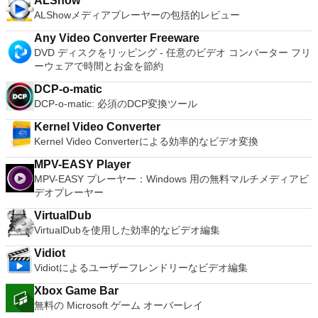
ALShow
VMware Workstation Pro is a perfect choice for those of you
ALShowメディアプレーヤーの包括的レビュー
who are a little skeptical about making the leap over to
Windows 10. By utilizing an app like this, you'll get to try out
Any Video Converter Freeware
all of Windows 10's new features in a safe sandboxed
DVD ディスクをリッピング - 任意のビデオ コンバーター フリ
environment, without the need to install the OS natively.
ーウェアで時間とお金を節約
VMware Workstation Pro doesn't just support Microsofts OS,
you can also install Linux VMs, including Ubuntu, Red Hat,
DCP-o-matic
Fedora, and lots of other distributions as well. Overall,
DCP-o-matic: 必須のDCP変換ツール
Workstation Pro offers high performance, strong reliability,
and cutting edge features that make it stand out from the
Kernel Video Converter
crowd. The full version is a little pricey, but you do get what
Kernel Video Converterによる効率的なビデオ変換
you pay for.
MPV-EASY Player
MPV-EASY プレーヤー：Windows 用の無料マルチメディアビ
デオプレーヤー
VirtualDub
VirtualDubを使用した効率的なビデオ編集
Vidiot
Vidiotによるユーザーフレンドリーなビデオ編集
Xbox Game Bar
無料の Microsoft ゲーム オーバーレイ