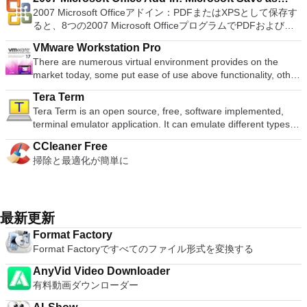
ア語、マレーシア語、セシュティナ、ダンスク、ドイツ語、英
要なエンターテイメントの仲間です。 Ultra HD HDR TVとサ
BIOSが必要です。
楽しくなります。 エンターテイメントをすべて1つの場所に -
主な機能は次のとおりです。 クラウドサービスを介してVNC
processing and analysis. 100% compatible with MS Office
2007 Microsoft Officeアドイン：PDFまたはXPSとして保存す
語、スペイン語、フランス語、フルバツキー、イタリア語、ラ
PDF or XPS
ラウンドサウンドシステムの可能性を解き放ち、360°ビデオ
音楽、ビデオ、写真、録画したテレビ番組をすべて保存して楽
Connectを実行しているコンピューターに接続します。 Apple
document file types (.docx, .pptx, .xlsx, etc.). Thousands of
ると、8つの2007 Microsoft OfficeプログラムでPDFおよび
トヴィエシュ、リエトゥビウ、マジャール、オランダ、ノルス
の増え続けるコレクションへのアクセスで仮想世界に没頭する
しめます。 どこでも楽しめる - どこにいても音楽、ビデオ、
Screen Sharing（ARD）などのサードパーティ製のVNC互換
free document templates. Built-in PDF reader. Mobile device
XPS形式にエクスポートして保存できます。このツールを使用
ク、ポルスキ、ポルトガル、ポルトガル、スロヴェンスキー、
か、PCまたはラップトップでの比類のない再生サポートと独
写真にアクセスできます。
ソフトウェアを実行しているコンピューターに直接接続しま
VMware Workstation Pro
support (iOS and Android). WPS Cloud Storage included.
すると、これらのプログラムのサブセットでPDF形式および
スロベンツキー、スロヴェンスキーSrpski、Suomi、
自の強化により、どこにいても簡単にリラックスできます。
す。 各デバイスでVNC Viewerにサインインして、すべてのデ
There are numerous virtual environment provides on the
Although it is a free suite, WPS Office 2016 Free comes with
XPS形式の電子メール添付ファイルとして送信することもでき
Svenska、Türkçe。
新機能は次のとおりです。 4K DHR向けに最適化 Ultra HD
バイス間の接続をバックアップおよび同期します。 仮想キー
market today, some put ease of use above functionality, other
many innovative features, including a useful a paragraph
ます（特定の機能はプログラムによって異なります）。 この
Blu-ray、4K、HEVC / H.265およびHDR10コンテンツをサポー
ボードの上のスクロールバーには、Command / Windowsなど
place integration above stability. VMware Workstation Pro is
adjustment tool int he Writer program. It has an Office to PDF
ダウンロードは、次のOfficeプログラムで動作します。
ト全画面モードで21：9モニターで2.35：1の映画を見る常時
Tera Term
の高度なキーが含まれています。 Bluetoothキーボードのサポ
the easiest to use, the fastest and the most reliable app when
converter, automatic spell checking and word count features.
Microsoft Office Access 2007。 Microsoft Office Excel 2007。
オンのミニビューでYouTubeライブを見る YouTubeおよび
Tera Term is an open source, free, software implemented,
ート。 VNC Connectサブスクリプションには、無料、有料、
it comes to evaluating a new OS, or new software apps and
It also has some neat tools such as the Watermark in
Microsoft Office InfoPath 2007。 Microsoft Office OneNote
Vimeoで4K HDRおよび360ビデオを再生 VRエクスペリエンス
terminal emulator application. It can emulate different types of
試用の3つのバージョンがあります。 制御する必要のあるマシ
patches, in an isolated and safe virtualized environment. Key
document, and converting PowerPoint to Word document
2007。 Microsoft Office PowerPoint 2007。 Microsoft Office
の向上：Microsoft Mixed Realityヘッドセット、HTC、VIVE、
computer terminals, from DEC VT100 to DEC VT382, and it
ンごとに、RealVNCのWebサイトにアクセスして、各コンピ
Features include: Powerful 3D Graphics - DirectX 10* and
support. Overall, WPS Office 2016 Free is a good alternative
Publisher 2007。 Microsoft Office Visio 2007。 Microsoft
およびOculus Riftをサポート Fire TVとキャストのサポート
CCleaner Free
supports telnet, SSH 1 & 2 and serial port connections. It also
ューターにVNC Connectをダウンロードするだけです。次
OpenGL 3.3 support. VMware Compatibility - Create one; Run
to Microsoft's offering. The Writer program is a versatile word
Office Word 2007。 2007 Microsoft Officeプログラムのこの
注：これは商用トライアルです。
掃除と最適化が簡単に
has a built-in macro scripting language and some other useful
に、RealVNCアカウントの資格情報を使用して、ローカルマ
anywhere on VMware software. vSphere and vCloud Air
processor; the Presentation program is an easy to use and
Microsoft Save as PDFまたはXPSアドインは、2007 Microsoft
plugins. Key features include: Automatically creates logs with
シンでVNC Viewerにサインインします。そこから、コンピュ
Support - Drag and drop VMs between environments.
effective slide show maker that helps you to create impressive
Office systemソフトウェアの補足条項であり、2007 Microsoft
unique log names. Supports SSH, standard telnet and serial
ーターを確認して接続できます。 VNC Connectを使用する
Restricted and Encrypted VMs - Protection and performance
multimedia presentations; and the Spreadsheets program is
Office systemソフトウェアのライセンス条項の対象となりま
ports. Supports dec/digital/vt terminal standards. Tera Term is
と、セッションはエンドツーエンドで暗号化されます。アプリ
enhancements. Expiring Virtual Machines - Time-limited
both a flexible and a powerful spreadsheet application.
す。 システム要件：サポートされているオペレーティングシ
a useful application, which allows the connection to any
最新更新
はすぐに各コンピューターをパスワードで保護します。コンピ
virtual machines. Latest Hardware Support - Broadwell and
ステム。 Windows Server 2003、Windows Vista、Windows
remote Telnet or SSH hosts. It sports a clean and crisp layout
ューターへのログインに使用するのと同じユーザー名とパスワ
Haswell CPU support. Enterprise Quality Virtual Machines -
XP Service Pack 2。
Format Factory
that is easy to work with. The application does not take a long
ードを入力するだけです。 WIN 7,8,8.1,10をサポートしま
16 vCPUs, 8TB virtual disks, and 64GB memory. Enhanced
Format Factoryですべてのファイル形式を変換する
time to wrap your head around and is also very light on
す。 VNC ViewerのMacバージョンをお探しですか？ここから
IPv6 Support - IPv6-to-IPv4 NAT (6to4 and 4to6). Virtual
system resources. So, if you need a free terminal emulator,
ダウンロード
Machine Video Memory - Up to 2GB. Enhanced Connectivity -
AnyVid Video Downloader
which is easy to master and supports remote Telnet or SSH
USB 3.0, Bluetooth, HD audio, printers, and Skype support.
有料動画ダウンローダー
host connections then Tera Term is a good choice.
High Resolution Displays - 4K UHD and QHD+ support.