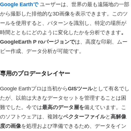
Google Earthで
ユーザーは、世界の最も遠隔地の一部
から撮影した排他的な3D画像を表示できます。このツ
ールを使用すると、パターンを識別し、特定の場所が
時間とともにどのように変化したかを分析できます
。
GoogleEarth
P
roバージョンで
は、高度な印刷、ムー
ビー作成、データ分析が可能です。
専用のプロデータレイヤー
Google Earthプロは当初から
GISツール
として有名でし
たが、以前は大きなデータセットを管理することは困
難でした。今では
最高のデータ層を
備えています。こ
のソフトウェアは、複雑な
ベクターファイル
と
高解像
度の画像
を処理および準備できるため、データをイン