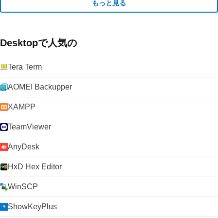
もっと見る
Desktopで人気の
Tera Term
AOMEI Backupper
XAMPP
TeamViewer
AnyDesk
HxD Hex Editor
WinSCP
ShowKeyPlus