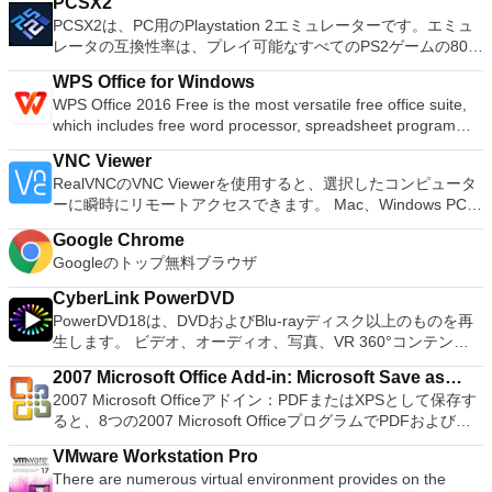
PCSX2
役立ちます。 Windows、Linux、およびUEFI用の起動可能な
PCSX2は、PC用のPlaystation 2エミュレーターです。エミュ
ISOからUSBインストールメディアを作成する必要がある場
レータの互換性率は、プレイ可能なすべてのPS2ゲームの80％
合。 OSがインストールされていないシステムで作業する必要
以上を誇っています。かなり強力なコンピューターを所有して
がある場合。 BIOSまたはその他のファームウェアをDOSから
WPS Office for Windows
いる場合、PCSX2は優れたエミュレーターです。また、この
フラッシュする必要がある場合。 低レベルのユーティリティ
WPS Office 2016 Free is the most versatile free office suite,
アプリケーションはローエンドコンピューターのサポートも提
を実行する必要がある場合。 Rufusは次の* ISOで動作しま
which includes free word processor, spreadsheet program
供するため、Playstation 2コンソールのすべての所有者は、
す：Arch Linux、Archbang、BartPE / pebuilder、CentOS、
and presentation maker. With these three programs you will
PCで動作するゲームを見ることができます。 PCSX2エミュレ
Damn Small Linux、Fedora、FreeDOS、Gentoo、
VNC Viewer
easily be able to deal with any office related tasks. WPS
ーターを使用すると、PS2コントローラーを使用して、本物の
gNewSense、Hiren&#39;s Boot CD、LiveXP、Knoppix、
RealVNCのVNC Viewerを使用すると、選択したコンピュータ
Office 2016 Free has multiple language support for English,
プレイステーション体験をシミュレートできます。このアプリ
Kubuntu、Linux Mint、NT Password Registry Editor、
ーに瞬時にリモートアクセスできます。 Mac、Windows PC、
French, German, Spanish, Portuguese,Russian and Polish
ケーションでは、ディスクからゲームを直接実行することも、
OpenSUSE、Parted Magic、Slackware、Tails、Trinity
またはLinuxマシン、世界中のどこからでも。 VNC Viewerを
languages. To switch between languages requires only a
ハードドライブからISOイメージとして実行することもできま
Rescue Kit、Ubuntu、Ultimate Boot CD、Windows XP（SP2
Google Chrome
使用すると、コンピューターのデスクトップを表示したり、コ
single click! Despite being a free suite, WPS Office comes
す。 主な機能は次のとおりです。 Savestates：ボタンを1つ
以降）、Windows Server 2003 R2、Windows Vista、
Googleのトップ無料ブラウザ
ンピューターの前に直接座っているかのようにマウスとキーボ
with many innovative features, such as the paragraph
押すだけで、ゲームの現在の「状態」を保存できます。 無制
Windows 7、Windows 8。 *このリストは完全ではありませ
ードを制御したりできます。 VNC Viewerは、インストールと
adjustment tool and multiple tabbed feature. It also has a PDF
限のメモリーカード：好きなだけメモリーカードを保存でき、
CyberLink PowerDVD
ん。 サポートされている言語は次のとおりです。インドネシ
使用が簡単です。制御したいデバイスでインストーラーを実行
converter, spell check and word count feature. WPS Office
8MBから64MBまでの単一の物理カードに制限されなくなりま
PowerDVD18は、DVDおよびBlu-rayディスク以上のものを再
ア語、マレーシア語、セシュティナ、ダンスク、ドイツ語、英
し、指示に従ってください。オプションで、Windowsでのリ
2016 Personal Edition supports switching language UI,File
した。 高解像度グラフィックス：PCSX2を使用すると、
生します。 ビデオ、オーディオ、写真、VR 360°コンテン
語、スペイン語、フランス語、フルバツキー、イタリア語、ラ
モート展開に使用可能なMSIがあります。デスクトッププラッ
Roaming and Docer online templates. Key features include:
1080pまたは4K HDでゲームをプレイできます。 全体とし
ツ、さらにはYouTubeやVimeoにとっても、PowerDVD18は重
トヴィエシュ、リエトゥビウ、マジャール、オランダ、ノルス
トフォームにVNC Viewerをインストールする権限がない場合
Writer Efficient word processor. Presentation Multimedia
2007 Microsoft Office Add-in: Microsoft Save as
て、PCSX2 PS2エミュレーターの機能は優れています。 PS2
要なエンターテイメントの仲間です。 Ultra HD HDR TVとサ
ク、ポルスキ、ポルトガル、ポルトガル、スロヴェンスキー、
は、スタンドアロンオプションを選択する必要があります。
presentations creator. Spreadsheets Powerful tool for data
2007 Microsoft Officeアドイン：PDFまたはXPSとして保存す
ゲームを高い精度でエミュレートでき、Windowsとエミュレ
PDF or XPS
ラウンドサウンドシステムの可能性を解き放ち、360°ビデオ
スロベンツキー、スロヴェンスキーSrpski、Suomi、
主な機能は次のとおりです。 クラウドサービスを介してVNC
processing and analysis. 100% compatible with MS Office
ると、8つの2007 Microsoft OfficeプログラムでPDFおよび
ーターを切り替えることができます。欠点は、高速ゲームに苦
の増え続けるコレクションへのアクセスで仮想世界に没頭する
Svenska、Türkçe。
Connectを実行しているコンピューターに接続します。 Apple
document file types (.docx, .pptx, .xlsx, etc.). Thousands of
XPS形式にエクスポートして保存できます。このツールを使用
労し、時々フリーズまたはクラッシュすることです。* PCSX2
か、PCまたはラップトップでの比類のない再生サポートと独
Screen Sharing（ARD）などのサードパーティ製のVNC互換
VMware Workstation Pro
free document templates. Built-in PDF reader. Mobile device
すると、これらのプログラムのサブセットでPDF形式および
を使用するには、コンソールから抽出できるPlaystation 2
自の強化により、どこにいても簡単にリラックスできます。
ソフトウェアを実行しているコンピューターに直接接続しま
There are numerous virtual environment provides on the
support (iOS and Android). WPS Cloud Storage included.
XPS形式の電子メール添付ファイルとして送信することもでき
BIOSが必要です。
新機能は次のとおりです。 4K DHR向けに最適化 Ultra HD