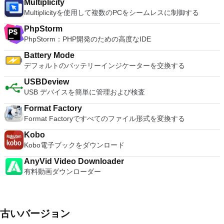
Multiplicity
you can also install Linux VMs, including Ubuntu, Red Hat,
Multiplicityを使用して複数のPCをシームレスに制御する
Fedora, and lots of other distributions as well. Overall,
Workstation Pro offers high performance, strong reliability,
PhpStorm
and cutting edge features that make it stand out from the
PhpStorm：PHP開発のための高度なIDE
crowd. The full version is a little pricey, but you do get what
you pay for.
Battery Mode
デフォルトのバッテリーインジケーターを交換する
USBDeview
USB デバイスを簡単に管理および検査
Format Factory
Format Factoryですべてのファイル形式を変換する
Kobo
Kobo電子ブックをダウンロード
AnyVid Video Downloader
有料動画ダウンローダー
古いバージョン