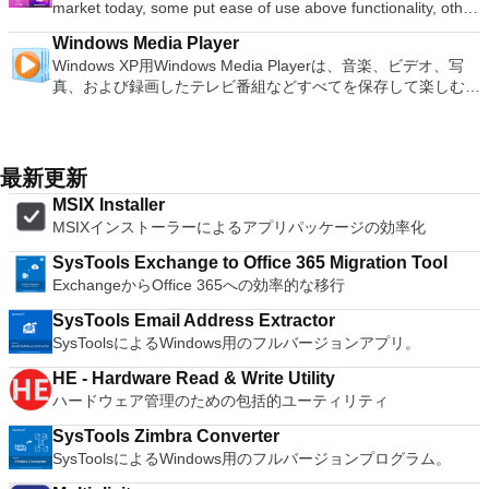
す。 各デバイスでVNC Viewerにサインインして、すべてのデ
market today, some put ease of use above functionality, other
Although it is a free suite, WPS Office 2016 Free comes with
ます（特定の機能はプログラムによって異なります）。 この
Blu-ray、4K、HEVC / H.265およびHDR10コンテンツをサポー
バイス間の接続をバックアップおよび同期します。 仮想キー
place integration above stability. VMware Workstation Pro is
many innovative features, including a useful a paragraph
ダウンロードは、次のOfficeプログラムで動作します。
ト全画面モードで21：9モニターで2.35：1の映画を見る常時
Windows Media Player
ボードの上のスクロールバーには、Command / Windowsなど
the easiest to use, the fastest and the most reliable app when
adjustment tool int he Writer program. It has an Office to PDF
Microsoft Office Access 2007。 Microsoft Office Excel 2007。
オンのミニビューでYouTubeライブを見る YouTubeおよび
Windows XP用Windows Media Playerは、音楽、ビデオ、写
の高度なキーが含まれています。 Bluetoothキーボードのサポ
it comes to evaluating a new OS, or new software apps and
converter, automatic spell checking and word count features.
Microsoft Office InfoPath 2007。 Microsoft Office OneNote
Vimeoで4K HDRおよび360ビデオを再生 VRエクスペリエンス
真、および録画したテレビ番組などすべてを保存して楽しむ最
ート。 VNC Connectサブスクリプションには、無料、有料、
patches, in an isolated and safe virtualized environment. Key
It also has some neat tools such as the Watermark in
2007。 Microsoft Office PowerPoint 2007。 Microsoft Office
の向上：Microsoft Mixed Realityヘッドセット、HTC、VIVE、
適な機能を搭載しています。 再生、表示、外出先で楽しむた
試用の3つのバージョンがあります。 制御する必要のあるマシ
Features include: Powerful 3D Graphics - DirectX 10* and
document, and converting PowerPoint to Word document
Publisher 2007。 Microsoft Office Visio 2007。 Microsoft
およびOculus Riftをサポート Fire TVとキャストのサポート
めのポータブル デバイスとの同期、さらには家中のデバイス
ンごとに、RealVNCのWebサイトにアクセスして、各コンピ
OpenGL 3.3 support. VMware Compatibility - Create one; Run
support. Overall, WPS Office 2016 Free is a good alternative
Office Word 2007。 2007 Microsoft Officeプログラムのこの
注：これは商用トライアルです。
との共有も、すべて1か所で行えます。 シンプルなデザイン -
ューターにVNC Connectをダウンロードするだけです。次
anywhere on VMware software. vSphere and vCloud Air
to Microsoft's offering. The Writer program is a versatile word
Microsoft Save as PDFまたはXPSアドインは、2007 Microsoft
まったく新しい外観でデジタル エンターテイメントを楽しめ
に、RealVNCアカウントの資格情報を使用して、ローカルマ
Support - Drag and drop VMs between environments.
最新更新
processor; the Presentation program is an easy to use and
Office systemソフトウェアの補足条項であり、2007 Microsoft
ます。 大好きな音楽をより多く - デジタル音楽体験がさらに
シンでVNC Viewerにサインインします。そこから、コンピュ
Restricted and Encrypted VMs - Protection and performance
effective slide show maker that helps you to create impressive
Office systemソフトウェアのライセンス条項の対象となりま
MSIX Installer
楽しくなります。 エンターテイメントをすべて1つの場所に -
ーターを確認して接続できます。 VNC Connectを使用する
enhancements. Expiring Virtual Machines - Time-limited
multimedia presentations; and the Spreadsheets program is
す。 システム要件：サポートされているオペレーティングシ
MSIXインストーラーによるアプリパッケージの効率化
音楽、ビデオ、写真、録画したテレビ番組をすべて保存して楽
と、セッションはエンドツーエンドで暗号化されます。アプリ
virtual machines. Latest Hardware Support - Broadwell and
both a flexible and a powerful spreadsheet application.
ステム。 Windows Server 2003、Windows Vista、Windows
しめます。 どこでも楽しめる - どこにいても音楽、ビデオ、
はすぐに各コンピューターをパスワードで保護します。コンピ
Haswell CPU support. Enterprise Quality Virtual Machines -
XP Service Pack 2。
SysTools Exchange to Office 365 Migration Tool
写真にアクセスできます。
ューターへのログインに使用するのと同じユーザー名とパスワ
16 vCPUs, 8TB virtual disks, and 64GB memory. Enhanced
ExchangeからOffice 365への効率的な移行
ードを入力するだけです。 WIN 7,8,8.1,10をサポートしま
IPv6 Support - IPv6-to-IPv4 NAT (6to4 and 4to6). Virtual
す。 VNC ViewerのMacバージョンをお探しですか？ここから
Machine Video Memory - Up to 2GB. Enhanced Connectivity -
SysTools Email Address Extractor
ダウンロード
USB 3.0, Bluetooth, HD audio, printers, and Skype support.
SysToolsによるWindows用のフルバージョンアプリ。
High Resolution Displays - 4K UHD and QHD+ support.
HE - Hardware Read & Write Utility
VMware Workstation Pro is a perfect choice for those of you
ハードウェア管理のための包括的ユーティリティ
who are a little skeptical about making the leap over to
Windows 10. By utilizing an app like this, you'll get to try out
SysTools Zimbra Converter
all of Windows 10's new features in a safe sandboxed
SysToolsによるWindows用のフルバージョンプログラム。
environment, without the need to install the OS natively.
VMware Workstation Pro doesn't just support Microsofts OS,