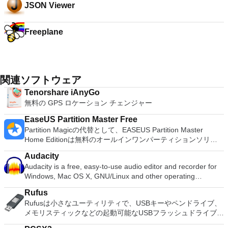
JSON Viewer
Freeplane
関連ソフトウェア
Tenorshare iAnyGo
無料の GPS ロケーション チェンジャー
EaseUS Partition Master Free
Partition Magicの代替として、EASEUS Partition Master
Home Editionは無料のオールインワンパーティションソリュ
ーションおよびディスク管理ユーティリティです。パーティシ
Audacity
ョンの拡張（特にシステムドライブ用）、ディスク領域の管
Audacity is a free, easy-to-use audio editor and recorder for
理、MBRおよびGUIDパーティションテーブル（GPT）ディス
Windows, Mac OS X, GNU/Linux and other operating
クのディスク領域不足の問題の解決を可能にします。 パーテ
systems. You can use Audacity to: Record live audio. Convert
ィションのサイズ変更/移動システムドライブを拡張するディ
Rufus
tapes and records into digital recordings or CDs. Edit Ogg
スクとパーティションをコピーパーティションをマージ分割パ
Rufusは小さなユーティリティで、USBキーやペンドライブ、
Vorbis, MP3, WAV or AIFF sound files. Cut, copy, splice or mix
ーティション空き領域を再分配するダイナミックディスクの変
メモリスティックなどの起動可能なUSBフラッシュドライブを
sounds together. Change the speed or pitch of a recording.
換パーティションを回復する
フォーマットおよび作成できます。 Rufusは、次のシナリオで
Add new effects with LADSPA plug-ins. And more!