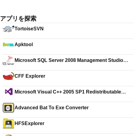
アプリを探索
TortoiseSVN
Apktool
Microsoft SQL Server 2008 Management Studio
Express (32-bit)
CFF Explorer
Microsoft Visual C++ 2005 SP1 Redistributable
Package (x64)
Advanced Bat To Exe Converter
HFSExplorer