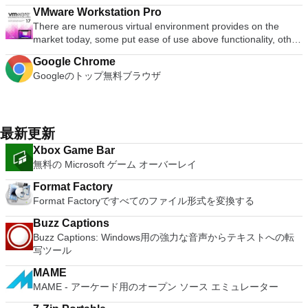
computer terminals, from DEC VT100 to DEC VT382, and it
ンごとに、RealVNCのWebサイトにアクセスして、各コンピ
ます。 大好きな音楽をより多く - デジタル音楽体験がさらに
converter, spell check and word count feature. WPS Office
Office systemソフトウェアのライセンス条項の対象となりま
VMware Workstation Pro
supports telnet, SSH 1 & 2 and serial port connections. It also
ューターにVNC Connectをダウンロードするだけです。次
楽しくなります。 エンターテイメントをすべて1つの場所に -
2016 Personal Edition supports switching language UI,File
す。 システム要件：サポートされているオペレーティングシ
There are numerous virtual environment provides on the
has a built-in macro scripting language and some other useful
に、RealVNCアカウントの資格情報を使用して、ローカルマ
音楽、ビデオ、写真、録画したテレビ番組をすべて保存して楽
Roaming and Docer online templates. Key features include:
ステム。 Windows Server 2003、Windows Vista、Windows
market today, some put ease of use above functionality, other
plugins. Key features include: Automatically creates logs with
シンでVNC Viewerにサインインします。そこから、コンピュ
しめます。 どこでも楽しめる - どこにいても音楽、ビデオ、
Writer Efficient word processor. Presentation Multimedia
XP Service Pack 2。
place integration above stability. VMware Workstation Pro is
unique log names. Supports SSH, standard telnet and serial
ーターを確認して接続できます。 VNC Connectを使用する
写真にアクセスできます。
presentations creator. Spreadsheets Powerful tool for data
Google Chrome
the easiest to use, the fastest and the most reliable app when
ports. Supports dec/digital/vt terminal standards. Tera Term is
と、セッションはエンドツーエンドで暗号化されます。アプリ
processing and analysis. 100% compatible with MS Office
Googleのトップ無料ブラウザ
it comes to evaluating a new OS, or new software apps and
a useful application, which allows the connection to any
はすぐに各コンピューターをパスワードで保護します。コンピ
document file types (.docx, .pptx, .xlsx, etc.). Thousands of
patches, in an isolated and safe virtualized environment. Key
remote Telnet or SSH hosts. It sports a clean and crisp layout
ューターへのログインに使用するのと同じユーザー名とパスワ
free document templates. Built-in PDF reader. Mobile device
Features include: Powerful 3D Graphics - DirectX 10* and
that is easy to work with. The application does not take a long
ードを入力するだけです。 WIN 7,8,8.1,10をサポートしま
support (iOS and Android). WPS Cloud Storage included.
OpenGL 3.3 support. VMware Compatibility - Create one; Run
time to wrap your head around and is also very light on
す。 VNC ViewerのMacバージョンをお探しですか？ここから
Although it is a free suite, WPS Office 2016 Free comes with
anywhere on VMware software. vSphere and vCloud Air
最新更新
system resources. So, if you need a free terminal emulator,
ダウンロード
many innovative features, including a useful a paragraph
Support - Drag and drop VMs between environments.
which is easy to master and supports remote Telnet or SSH
Xbox Game Bar
adjustment tool int he Writer program. It has an Office to PDF
Restricted and Encrypted VMs - Protection and performance
host connections then Tera Term is a good choice.
無料の Microsoft ゲーム オーバーレイ
converter, automatic spell checking and word count features.
enhancements. Expiring Virtual Machines - Time-limited
It also has some neat tools such as the Watermark in
virtual machines. Latest Hardware Support - Broadwell and
Format Factory
document, and converting PowerPoint to Word document
Haswell CPU support. Enterprise Quality Virtual Machines -
Format Factoryですべてのファイル形式を変換する
support. Overall, WPS Office 2016 Free is a good alternative
16 vCPUs, 8TB virtual disks, and 64GB memory. Enhanced
to Microsoft's offering. The Writer program is a versatile word
IPv6 Support - IPv6-to-IPv4 NAT (6to4 and 4to6). Virtual
Buzz Captions
processor; the Presentation program is an easy to use and
Machine Video Memory - Up to 2GB. Enhanced Connectivity -
Buzz Captions: Windows用の強力な音声からテキストへの転
effective slide show maker that helps you to create impressive
USB 3.0, Bluetooth, HD audio, printers, and Skype support.
写ツール
multimedia presentations; and the Spreadsheets program is
High Resolution Displays - 4K UHD and QHD+ support.
both a flexible and a powerful spreadsheet application.
MAME
VMware Workstation Pro is a perfect choice for those of you
MAME - アーケード用のオープン ソース エミュレーター
who are a little skeptical about making the leap over to
Windows 10. By utilizing an app like this, you'll get to try out