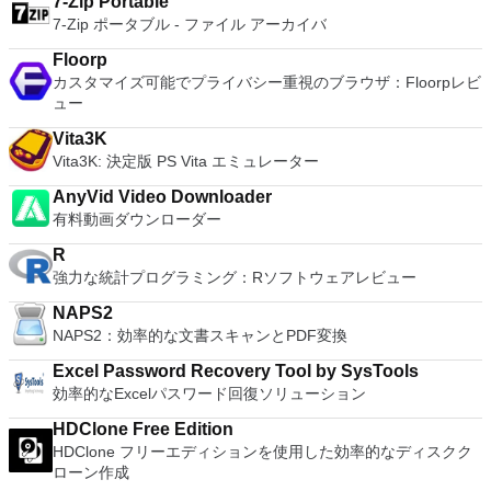
7-Zip Portable
all of Windows 10's new features in a safe sandboxed
7-Zip ポータブル - ファイル アーカイバ
environment, without the need to install the OS natively.
VMware Workstation Pro doesn't just support Microsofts OS,
Floorp
you can also install Linux VMs, including Ubuntu, Red Hat,
カスタマイズ可能でプライバシー重視のブラウザ：Floorpレビ
Fedora, and lots of other distributions as well. Overall,
ュー
Workstation Pro offers high performance, strong reliability,
and cutting edge features that make it stand out from the
Vita3K
crowd. The full version is a little pricey, but you do get what
Vita3K: 決定版 PS Vita エミュレーター
you pay for.
AnyVid Video Downloader
有料動画ダウンローダー
R
強力な統計プログラミング：Rソフトウェアレビュー
NAPS2
NAPS2：効率的な文書スキャンとPDF変換
Excel Password Recovery Tool by SysTools
効率的なExcelパスワード回復ソリューション
HDClone Free Edition
HDClone フリーエディションを使用した効率的なディスクク
ローン作成