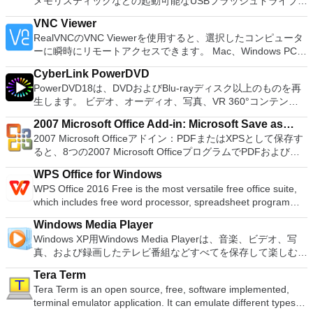
メモリスティックなどの起動可能なUSBフラッシュドライブを
供するため、Playstation 2コンソールのすべての所有者は、
フォーマットおよび作成できます。 Rufusは、次のシナリオで
PCで動作するゲームを見ることができます。 PCSX2エミュレ
VNC Viewer
役立ちます。 Windows、Linux、およびUEFI用の起動可能な
ーターを使用すると、PS2コントローラーを使用して、本物の
RealVNCのVNC Viewerを使用すると、選択したコンピュータ
ISOからUSBインストールメディアを作成する必要がある場
プレイステーション体験をシミュレートできます。このアプリ
ーに瞬時にリモートアクセスできます。 Mac、Windows PC、
合。 OSがインストールされていないシステムで作業する必要
ケーションでは、ディスクからゲームを直接実行することも、
またはLinuxマシン、世界中のどこからでも。 VNC Viewerを
がある場合。 BIOSまたはその他のファームウェアをDOSから
ハードドライブからISOイメージとして実行することもできま
CyberLink PowerDVD
使用すると、コンピューターのデスクトップを表示したり、コ
フラッシュする必要がある場合。 低レベルのユーティリティ
す。 主な機能は次のとおりです。 Savestates：ボタンを1つ
PowerDVD18は、DVDおよびBlu-rayディスク以上のものを再
ンピューターの前に直接座っているかのようにマウスとキーボ
を実行する必要がある場合。 Rufusは次の* ISOで動作しま
押すだけで、ゲームの現在の「状態」を保存できます。 無制
生します。 ビデオ、オーディオ、写真、VR 360°コンテン
ードを制御したりできます。 VNC Viewerは、インストールと
す：Arch Linux、Archbang、BartPE / pebuilder、CentOS、
限のメモリーカード：好きなだけメモリーカードを保存でき、
ツ、さらにはYouTubeやVimeoにとっても、PowerDVD18は重
使用が簡単です。制御したいデバイスでインストーラーを実行
Damn Small Linux、Fedora、FreeDOS、Gentoo、
8MBから64MBまでの単一の物理カードに制限されなくなりま
2007 Microsoft Office Add-in: Microsoft Save as
要なエンターテイメントの仲間です。 Ultra HD HDR TVとサ
し、指示に従ってください。オプションで、Windowsでのリ
gNewSense、Hiren&#39;s Boot CD、LiveXP、Knoppix、
した。 高解像度グラフィックス：PCSX2を使用すると、
2007 Microsoft Officeアドイン：PDFまたはXPSとして保存す
PDF or XPS
ラウンドサウンドシステムの可能性を解き放ち、360°ビデオ
モート展開に使用可能なMSIがあります。デスクトッププラッ
Kubuntu、Linux Mint、NT Password Registry Editor、
1080pまたは4K HDでゲームをプレイできます。 全体とし
ると、8つの2007 Microsoft OfficeプログラムでPDFおよび
の増え続けるコレクションへのアクセスで仮想世界に没頭する
トフォームにVNC Viewerをインストールする権限がない場合
OpenSUSE、Parted Magic、Slackware、Tails、Trinity
て、PCSX2 PS2エミュレーターの機能は優れています。 PS2
XPS形式にエクスポートして保存できます。このツールを使用
か、PCまたはラップトップでの比類のない再生サポートと独
は、スタンドアロンオプションを選択する必要があります。
Rescue Kit、Ubuntu、Ultimate Boot CD、Windows XP（SP2
WPS Office for Windows
ゲームを高い精度でエミュレートでき、Windowsとエミュレ
すると、これらのプログラムのサブセットでPDF形式および
自の強化により、どこにいても簡単にリラックスできます。
主な機能は次のとおりです。 クラウドサービスを介してVNC
以降）、Windows Server 2003 R2、Windows Vista、
WPS Office 2016 Free is the most versatile free office suite,
ーターを切り替えることができます。欠点は、高速ゲームに苦
XPS形式の電子メール添付ファイルとして送信することもでき
新機能は次のとおりです。 4K DHR向けに最適化 Ultra HD
Connectを実行しているコンピューターに接続します。 Apple
Windows 7、Windows 8。 *このリストは完全ではありませ
which includes free word processor, spreadsheet program
労し、時々フリーズまたはクラッシュすることです。* PCSX2
ます（特定の機能はプログラムによって異なります）。 この
Blu-ray、4K、HEVC / H.265およびHDR10コンテンツをサポー
Screen Sharing（ARD）などのサードパーティ製のVNC互換
ん。 サポートされている言語は次のとおりです。インドネシ
and presentation maker. With these three programs you will
を使用するには、コンソールから抽出できるPlaystation 2
ダウンロードは、次のOfficeプログラムで動作します。
ト全画面モードで21：9モニターで2.35：1の映画を見る常時
ソフトウェアを実行しているコンピューターに直接接続しま
Windows Media Player
ア語、マレーシア語、セシュティナ、ダンスク、ドイツ語、英
easily be able to deal with any office related tasks. WPS
BIOSが必要です。
Microsoft Office Access 2007。 Microsoft Office Excel 2007。
オンのミニビューでYouTubeライブを見る YouTubeおよび
す。 各デバイスでVNC Viewerにサインインして、すべてのデ
Windows XP用Windows Media Playerは、音楽、ビデオ、写
語、スペイン語、フランス語、フルバツキー、イタリア語、ラ
Office 2016 Free has multiple language support for English,
Microsoft Office InfoPath 2007。 Microsoft Office OneNote
Vimeoで4K HDRおよび360ビデオを再生 VRエクスペリエンス
バイス間の接続をバックアップおよび同期します。 仮想キー
真、および録画したテレビ番組などすべてを保存して楽しむ最
トヴィエシュ、リエトゥビウ、マジャール、オランダ、ノルス
French, German, Spanish, Portuguese,Russian and Polish
2007。 Microsoft Office PowerPoint 2007。 Microsoft Office
の向上：Microsoft Mixed Realityヘッドセット、HTC、VIVE、
ボードの上のスクロールバーには、Command / Windowsなど
適な機能を搭載しています。 再生、表示、外出先で楽しむた
ク、ポルスキ、ポルトガル、ポルトガル、スロヴェンスキー、
languages. To switch between languages requires only a
Publisher 2007。 Microsoft Office Visio 2007。 Microsoft
およびOculus Riftをサポート Fire TVとキャストのサポート
Tera Term
の高度なキーが含まれています。 Bluetoothキーボードのサポ
めのポータブル デバイスとの同期、さらには家中のデバイス
スロベンツキー、スロヴェンスキーSrpski、Suomi、
single click! Despite being a free suite, WPS Office comes
Office Word 2007。 2007 Microsoft Officeプログラムのこの
注：これは商用トライアルです。
Tera Term is an open source, free, software implemented,
ート。 VNC Connectサブスクリプションには、無料、有料、
との共有も、すべて1か所で行えます。 シンプルなデザイン -
Svenska、Türkçe。
with many innovative features, such as the paragraph
Microsoft Save as PDFまたはXPSアドインは、2007 Microsoft
terminal emulator application. It can emulate different types of
試用の3つのバージョンがあります。 制御する必要のあるマシ
まったく新しい外観でデジタル エンターテイメントを楽しめ
adjustment tool and multiple tabbed feature. It also has a PDF
Office systemソフトウェアの補足条項であり、2007 Microsoft