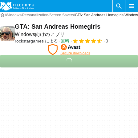
Windows
Personalization
Screen Savers
GTA: San Andreas Homegirls Wi
GTA: San Andreas Homegirls
Windows向けのアプリ
rockstargames
による
無料
0