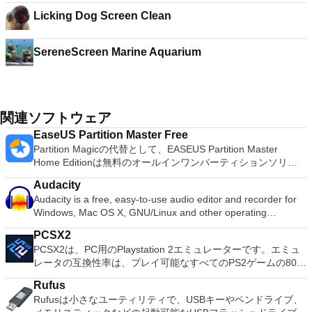
Licking Dog Screen Clean
SereneScreen Marine Aquarium
関連ソフトウェア
EaseUS Partition Master Free
Partition Magicの代替として、EASEUS Partition Master
Home Editionは無料のオールインワンパーティションソリュ
ーションおよびディスク管理ユーティリティです。パーティシ
Audacity
ョンの拡張（特にシステムドライブ用）、ディスク領域の管
Audacity is a free, easy-to-use audio editor and recorder for
理、MBRおよびGUIDパーティションテーブル（GPT）ディス
Windows, Mac OS X, GNU/Linux and other operating
クのディスク領域不足の問題の解決を可能にします。 パーテ
systems. You can use Audacity to: Record live audio. Convert
ィションのサイズ変更/移動システムドライブを拡張するディ
PCSX2
tapes and records into digital recordings or CDs. Edit Ogg
スクとパーティションをコピーパーティションをマージ分割パ
PCSX2は、PC用のPlaystation 2エミュレーターです。エミュ
Vorbis, MP3, WAV or AIFF sound files. Cut, copy, splice or mix
ーティション空き領域を再分配するダイナミックディスクの変
レータの互換性率は、プレイ可能なすべてのPS2ゲームの80％
sounds together. Change the speed or pitch of a recording.
換パーティションを回復する
以上を誇っています。かなり強力なコンピューターを所有して
Add new effects with LADSPA plug-ins. And more!
Rufus
いる場合、PCSX2は優れたエミュレーターです。また、この
Rufusは小さなユーティリティで、USBキーやペンドライブ、
アプリケーションはローエンドコンピューターのサポートも提