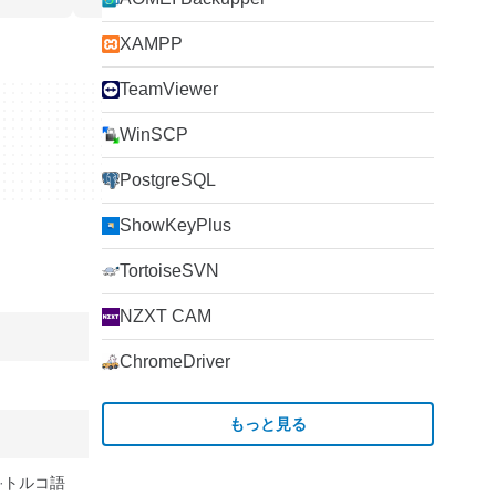
XAMPP
TeamViewer
WinSCP
PostgreSQL
ShowKeyPlus
TortoiseSVN
NZXT CAM
ChromeDriver
もっと見る
トルコ語