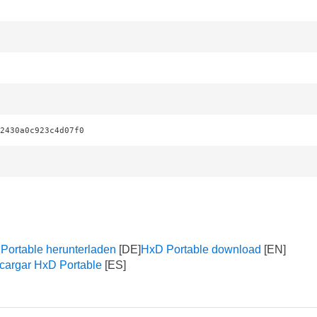
2430a0c923c4d07f0
Portable herunterladen
HxD Portable download
cargar HxD Portable