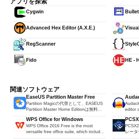
アプリを探索
Cygwin
Bulle
Advanced Hex Editor (A.X.E.)
Visua
RegScanner
Style
Fido
HE - 
Utility
関連ソフトウェア
EaseUS Partition Master Free
Audac
Partition Magicの代替として、EASEUS
Audacit
Partition Master Home Editionは無料の
editor
オールインワンパーティションソリュー
OS X, 
WPS Office for Windows
PCSX
ションおよびディスク管理ユーティリテ
system
WPS Office 2016 Free is the most
PCSX2
ィです。パーティションの拡張（特にシ
Record live a
versatile free office suite, which includes
レータ
ステムドライブ用）、ディスク領域の管
records
free word processor, spreadsheet
は、プ
理、MBRおよびGUIDパーティションテ
Edit O