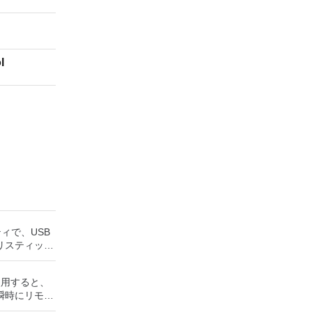
l
ティで、USB
リスティック
ッシュドライ
成できます。
rを使用すると、
役立ちます。
瞬時にリモー
UEFI用の起動
Windows
トールメディ