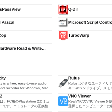
tsPassView
Q-Dir
l Pascal
Microsoft Script Contro
Cop
TurboWarp
Hardware Read & Write
ity
Rufus
y is a free, easy-to-use audio
Rufusは小さなユーティリ
 and recorder for Windows, Mac
キーやペンドライブ、メモ
GNU/Linux and other operating
などの起動可能なUSBフラ
2
VNC Viewer
s. You can use Audacity to:
ブをフォーマットおよび作
は、PC用のPlaystation 2エミュ
RealVNCのVNC Viewe
udio. Convert tapes and
Rufusは、次のシナリオで
ーです。エミュレータの互換性率
選択したコンピューターに
 into digital recordings or CDs.
Windows、Linux、および
レイ可能なすべてのPS2ゲームの
トアクセスできます。 Mac、
gg Vorbis, MP3, WAV or AIFF
可能なISOからUSBインス