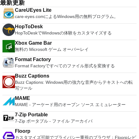
anywhere on VMware software. vSphere and vCloud Air
最新更新
system resources. So, if you need a free terminal emulator,
ダウンロード
many innovative features, including a useful a paragraph
Support - Drag and drop VMs between environments.
which is easy to master and supports remote Telnet or SSH
CareUEyes Lite
adjustment tool int he Writer program. It has an Office to PDF
Restricted and Encrypted VMs - Protection and performance
host connections then Tera Term is a good choice.
care-eyes.comによるWindows用の無料プログラム。
converter, automatic spell checking and word count features.
enhancements. Expiring Virtual Machines - Time-limited
It also has some neat tools such as the Watermark in
virtual machines. Latest Hardware Support - Broadwell and
HopToDesk
document, and converting PowerPoint to Word document
Haswell CPU support. Enterprise Quality Virtual Machines -
HopToDeskでWindowsの体験をカスタマイズする
support. Overall, WPS Office 2016 Free is a good alternative
16 vCPUs, 8TB virtual disks, and 64GB memory. Enhanced
to Microsoft's offering. The Writer program is a versatile word
IPv6 Support - IPv6-to-IPv4 NAT (6to4 and 4to6). Virtual
Xbox Game Bar
processor; the Presentation program is an easy to use and
Machine Video Memory - Up to 2GB. Enhanced Connectivity -
無料の Microsoft ゲーム オーバーレイ
effective slide show maker that helps you to create impressive
USB 3.0, Bluetooth, HD audio, printers, and Skype support.
multimedia presentations; and the Spreadsheets program is
Format Factory
High Resolution Displays - 4K UHD and QHD+ support.
both a flexible and a powerful spreadsheet application.
Format Factoryですべてのファイル形式を変換する
VMware Workstation Pro is a perfect choice for those of you
who are a little skeptical about making the leap over to
Buzz Captions
Windows 10. By utilizing an app like this, you'll get to try out
Buzz Captions: Windows用の強力な音声からテキストへの転
all of Windows 10's new features in a safe sandboxed
写ツール
environment, without the need to install the OS natively.
VMware Workstation Pro doesn't just support Microsofts OS,
MAME
you can also install Linux VMs, including Ubuntu, Red Hat,
MAME - アーケード用のオープン ソース エミュレーター
Fedora, and lots of other distributions as well. Overall,
Workstation Pro offers high performance, strong reliability,
7-Zip Portable
and cutting edge features that make it stand out from the
7-Zip ポータブル - ファイル アーカイバ
crowd. The full version is a little pricey, but you do get what
you pay for.
Floorp
カスタマイズ可能でプライバシー重視のブラウザ：Floorpレビ