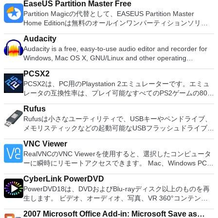
EaseUS Partition Master Free
Partition Magicの代替として、EASEUS Partition Master
Home Editionは無料のオールインワンパーティションソリュ
ーションおよびディスク管理ユーティリティです。パーティシ
Audacity
ョンの拡張（特にシステムドライブ用）、ディスク領域の管
Audacity is a free, easy-to-use audio editor and recorder for
理、MBRおよびGUIDパーティションテーブル（GPT）ディス
Windows, Mac OS X, GNU/Linux and other operating
クのディスク領域不足の問題の解決を可能にします。 パーテ
systems. You can use Audacity to: Record live audio. Convert
ィションのサイズ変更/移動システムドライブを拡張するディ
PCSX2
tapes and records into digital recordings or CDs. Edit Ogg
スクとパーティションをコピーパーティションをマージ分割パ
PCSX2は、PC用のPlaystation 2エミュレーターです。エミュ
Vorbis, MP3, WAV or AIFF sound files. Cut, copy, splice or mix
ーティション空き領域を再分配するダイナミックディスクの変
レータの互換性率は、プレイ可能なすべてのPS2ゲームの80％
sounds together. Change the speed or pitch of a recording.
換パーティションを回復する
以上を誇っています。かなり強力なコンピューターを所有して
Add new effects with LADSPA plug-ins. And more!
Rufus
いる場合、PCSX2は優れたエミュレーターです。また、この
Rufusは小さなユーティリティで、USBキーやペンドライブ、
アプリケーションはローエンドコンピューターのサポートも提
メモリスティックなどの起動可能なUSBフラッシュドライブを
供するため、Playstation 2コンソールのすべての所有者は、
フォーマットおよび作成できます。 Rufusは、次のシナリオで
PCで動作するゲームを見ることができます。 PCSX2エミュレ
VNC Viewer
役立ちます。 Windows、Linux、およびUEFI用の起動可能な
ーターを使用すると、PS2コントローラーを使用して、本物の
RealVNCのVNC Viewerを使用すると、選択したコンピュータ
ISOからUSBインストールメディアを作成する必要がある場
プレイステーション体験をシミュレートできます。このアプリ
ーに瞬時にリモートアクセスできます。 Mac、Windows PC、
合。 OSがインストールされていないシステムで作業する必要
ケーションでは、ディスクからゲームを直接実行することも、
またはLinuxマシン、世界中のどこからでも。 VNC Viewerを
がある場合。 BIOSまたはその他のファームウェアをDOSから
ハードドライブからISOイメージとして実行することもできま
CyberLink PowerDVD
使用すると、コンピューターのデスクトップを表示したり、コ
フラッシュする必要がある場合。 低レベルのユーティリティ
す。 主な機能は次のとおりです。 Savestates：ボタンを1つ
PowerDVD18は、DVDおよびBlu-rayディスク以上のものを再
ンピューターの前に直接座っているかのようにマウスとキーボ
を実行する必要がある場合。 Rufusは次の* ISOで動作しま
押すだけで、ゲームの現在の「状態」を保存できます。 無制
生します。 ビデオ、オーディオ、写真、VR 360°コンテン
ードを制御したりできます。 VNC Viewerは、インストールと
す：Arch Linux、Archbang、BartPE / pebuilder、CentOS、
限のメモリーカード：好きなだけメモリーカードを保存でき、
ツ、さらにはYouTubeやVimeoにとっても、PowerDVD18は重
使用が簡単です。制御したいデバイスでインストーラーを実行
Damn Small Linux、Fedora、FreeDOS、Gentoo、
8MBから64MBまでの単一の物理カードに制限されなくなりま
2007 Microsoft Office Add-in: Microsoft Save as
要なエンターテイメントの仲間です。 Ultra HD HDR TVとサ