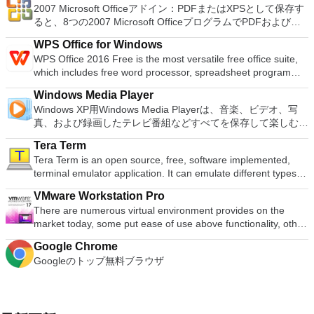
し、指示に従ってください。オプションで、Windowsでのリ
gNewSense、Hiren&#39;s Boot CD、LiveXP、Knoppix、
した。 高解像度グラフィックス：PCSX2を使用すると、
2007 Microsoft Officeアドイン：PDFまたはXPSとして保存す
PDF or XPS
ラウンドサウンドシステムの可能性を解き放ち、360°ビデオ
モート展開に使用可能なMSIがあります。デスクトッププラッ
Kubuntu、Linux Mint、NT Password Registry Editor、
1080pまたは4K HDでゲームをプレイできます。 全体とし
ると、8つの2007 Microsoft OfficeプログラムでPDFおよび
の増え続けるコレクションへのアクセスで仮想世界に没頭する
トフォームにVNC Viewerをインストールする権限がない場合
OpenSUSE、Parted Magic、Slackware、Tails、Trinity
て、PCSX2 PS2エミュレーターの機能は優れています。 PS2
XPS形式にエクスポートして保存できます。このツールを使用
か、PCまたはラップトップでの比類のない再生サポートと独
は、スタンドアロンオプションを選択する必要があります。
Rescue Kit、Ubuntu、Ultimate Boot CD、Windows XP（SP2
WPS Office for Windows
ゲームを高い精度でエミュレートでき、Windowsとエミュレ
すると、これらのプログラムのサブセットでPDF形式および
自の強化により、どこにいても簡単にリラックスできます。
主な機能は次のとおりです。 クラウドサービスを介してVNC
以降）、Windows Server 2003 R2、Windows Vista、
WPS Office 2016 Free is the most versatile free office suite,
ーターを切り替えることができます。欠点は、高速ゲームに苦
XPS形式の電子メール添付ファイルとして送信することもでき
新機能は次のとおりです。 4K DHR向けに最適化 Ultra HD
Connectを実行しているコンピューターに接続します。 Apple
Windows 7、Windows 8。 *このリストは完全ではありませ
which includes free word processor, spreadsheet program
労し、時々フリーズまたはクラッシュすることです。* PCSX2
ます（特定の機能はプログラムによって異なります）。 この
Blu-ray、4K、HEVC / H.265およびHDR10コンテンツをサポー
Screen Sharing（ARD）などのサードパーティ製のVNC互換
ん。 サポートされている言語は次のとおりです。インドネシ
and presentation maker. With these three programs you will
を使用するには、コンソールから抽出できるPlaystation 2
ダウンロードは、次のOfficeプログラムで動作します。
ト全画面モードで21：9モニターで2.35：1の映画を見る常時
ソフトウェアを実行しているコンピューターに直接接続しま
Windows Media Player
ア語、マレーシア語、セシュティナ、ダンスク、ドイツ語、英
easily be able to deal with any office related tasks. WPS
BIOSが必要です。
Microsoft Office Access 2007。 Microsoft Office Excel 2007。
オンのミニビューでYouTubeライブを見る YouTubeおよび
す。 各デバイスでVNC Viewerにサインインして、すべてのデ
Windows XP用Windows Media Playerは、音楽、ビデオ、写
語、スペイン語、フランス語、フルバツキー、イタリア語、ラ
Office 2016 Free has multiple language support for English,
Microsoft Office InfoPath 2007。 Microsoft Office OneNote
Vimeoで4K HDRおよび360ビデオを再生 VRエクスペリエンス
バイス間の接続をバックアップおよび同期します。 仮想キー
真、および録画したテレビ番組などすべてを保存して楽しむ最
トヴィエシュ、リエトゥビウ、マジャール、オランダ、ノルス
French, German, Spanish, Portuguese,Russian and Polish
2007。 Microsoft Office PowerPoint 2007。 Microsoft Office
の向上：Microsoft Mixed Realityヘッドセット、HTC、VIVE、
ボードの上のスクロールバーには、Command / Windowsなど
適な機能を搭載しています。 再生、表示、外出先で楽しむた
ク、ポルスキ、ポルトガル、ポルトガル、スロヴェンスキー、
languages. To switch between languages requires only a
Publisher 2007。 Microsoft Office Visio 2007。 Microsoft
およびOculus Riftをサポート Fire TVとキャストのサポート
Tera Term
の高度なキーが含まれています。 Bluetoothキーボードのサポ
めのポータブル デバイスとの同期、さらには家中のデバイス
スロベンツキー、スロヴェンスキーSrpski、Suomi、
single click! Despite being a free suite, WPS Office comes
Office Word 2007。 2007 Microsoft Officeプログラムのこの
注：これは商用トライアルです。
Tera Term is an open source, free, software implemented,
ート。 VNC Connectサブスクリプションには、無料、有料、
との共有も、すべて1か所で行えます。 シンプルなデザイン -
Svenska、Türkçe。
with many innovative features, such as the paragraph
Microsoft Save as PDFまたはXPSアドインは、2007 Microsoft
terminal emulator application. It can emulate different types of
試用の3つのバージョンがあります。 制御する必要のあるマシ
まったく新しい外観でデジタル エンターテイメントを楽しめ
adjustment tool and multiple tabbed feature. It also has a PDF
Office systemソフトウェアの補足条項であり、2007 Microsoft
computer terminals, from DEC VT100 to DEC VT382, and it
ンごとに、RealVNCのWebサイトにアクセスして、各コンピ
ます。 大好きな音楽をより多く - デジタル音楽体験がさらに
converter, spell check and word count feature. WPS Office
Office systemソフトウェアのライセンス条項の対象となりま
VMware Workstation Pro
supports telnet, SSH 1 & 2 and serial port connections. It also
ューターにVNC Connectをダウンロードするだけです。次
楽しくなります。 エンターテイメントをすべて1つの場所に -
2016 Personal Edition supports switching language UI,File
す。 システム要件：サポートされているオペレーティングシ
There are numerous virtual environment provides on the
has a built-in macro scripting language and some other useful
に、RealVNCアカウントの資格情報を使用して、ローカルマ
音楽、ビデオ、写真、録画したテレビ番組をすべて保存して楽
Roaming and Docer online templates. Key features include:
ステム。 Windows Server 2003、Windows Vista、Windows
market today, some put ease of use above functionality, other
plugins. Key features include: Automatically creates logs with
シンでVNC Viewerにサインインします。そこから、コンピュ
しめます。 どこでも楽しめる - どこにいても音楽、ビデオ、
Writer Efficient word processor. Presentation Multimedia
XP Service Pack 2。
place integration above stability. VMware Workstation Pro is
unique log names. Supports SSH, standard telnet and serial
ーターを確認して接続できます。 VNC Connectを使用する
写真にアクセスできます。
presentations creator. Spreadsheets Powerful tool for data
Google Chrome
the easiest to use, the fastest and the most reliable app when
ports. Supports dec/digital/vt terminal standards. Tera Term is
と、セッションはエンドツーエンドで暗号化されます。アプリ
processing and analysis. 100% compatible with MS Office
Googleのトップ無料ブラウザ
it comes to evaluating a new OS, or new software apps and
a useful application, which allows the connection to any
はすぐに各コンピューターをパスワードで保護します。コンピ
document file types (.docx, .pptx, .xlsx, etc.). Thousands of
patches, in an isolated and safe virtualized environment. Key
remote Telnet or SSH hosts. It sports a clean and crisp layout
ューターへのログインに使用するのと同じユーザー名とパスワ
free document templates. Built-in PDF reader. Mobile device
Features include: Powerful 3D Graphics - DirectX 10* and
that is easy to work with. The application does not take a long
ードを入力するだけです。 WIN 7,8,8.1,10をサポートしま
support (iOS and Android). WPS Cloud Storage included.
OpenGL 3.3 support. VMware Compatibility - Create one; Run
time to wrap your head around and is also very light on
す。 VNC ViewerのMacバージョンをお探しですか？ここから
Although it is a free suite, WPS Office 2016 Free comes with