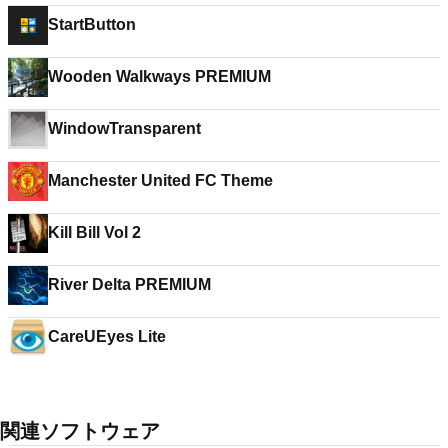
StartButton
Wooden Walkways PREMIUM
WindowTransparent
Manchester United FC Theme
Kill Bill Vol 2
River Delta PREMIUM
CareUEyes Lite
関連ソフトウェア