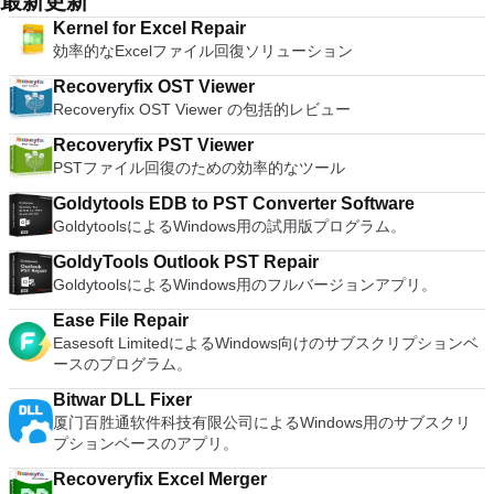
最新更新
限のメモリーカード：好きなだけメモリーカードを保存でき、
ん。 サポートされている言語は次のとおりです。インドネシ
使用が簡単です。制御したいデバイスでインストーラーを実行
converter, spell check and word count feature. WPS Office
8MBから64MBまでの単一の物理カードに制限されなくなりま
ア語、マレーシア語、セシュティナ、ダンスク、ドイツ語、英
Kernel for Excel Repair
し、指示に従ってください。オプションで、Windowsでのリ
2016 Personal Edition supports switching language UI,File
した。 高解像度グラフィックス：PCSX2を使用すると、
語、スペイン語、フランス語、フルバツキー、イタリア語、ラ
効率的なExcelファイル回復ソリューション
モート展開に使用可能なMSIがあります。デスクトッププラッ
Roaming and Docer online templates. Key features include:
1080pまたは4K HDでゲームをプレイできます。 全体とし
トヴィエシュ、リエトゥビウ、マジャール、オランダ、ノルス
トフォームにVNC Viewerをインストールする権限がない場合
Writer Efficient word processor. Presentation Multimedia
て、PCSX2 PS2エミュレーターの機能は優れています。 PS2
Recoveryfix OST Viewer
ク、ポルスキ、ポルトガル、ポルトガル、スロヴェンスキー、
は、スタンドアロンオプションを選択する必要があります。
presentations creator. Spreadsheets Powerful tool for data
ゲームを高い精度でエミュレートでき、Windowsとエミュレ
Recoveryfix OST Viewer の包括的レビュー
スロベンツキー、スロヴェンスキーSrpski、Suomi、
主な機能は次のとおりです。 クラウドサービスを介してVNC
processing and analysis. 100% compatible with MS Office
ーターを切り替えることができます。欠点は、高速ゲームに苦
Svenska、Türkçe。
Connectを実行しているコンピューターに接続します。 Apple
document file types (.docx, .pptx, .xlsx, etc.). Thousands of
Recoveryfix PST Viewer
労し、時々フリーズまたはクラッシュすることです。* PCSX2
Screen Sharing（ARD）などのサードパーティ製のVNC互換
free document templates. Built-in PDF reader. Mobile device
PSTファイル回復のための効率的なツール
を使用するには、コンソールから抽出できるPlaystation 2
ソフトウェアを実行しているコンピューターに直接接続しま
support (iOS and Android). WPS Cloud Storage included.
BIOSが必要です。
す。 各デバイスでVNC Viewerにサインインして、すべてのデ
Goldytools EDB to PST Converter Software
Although it is a free suite, WPS Office 2016 Free comes with
バイス間の接続をバックアップおよび同期します。 仮想キー
GoldytoolsによるWindows用の試用版プログラム。
many innovative features, including a useful a paragraph
ボードの上のスクロールバーには、Command / Windowsなど
adjustment tool int he Writer program. It has an Office to PDF
GoldyTools Outlook PST Repair
の高度なキーが含まれています。 Bluetoothキーボードのサポ
converter, automatic spell checking and word count features.
GoldytoolsによるWindows用のフルバージョンアプリ。
ート。 VNC Connectサブスクリプションには、無料、有料、
It also has some neat tools such as the Watermark in
試用の3つのバージョンがあります。 制御する必要のあるマシ
document, and converting PowerPoint to Word document
Ease File Repair
ンごとに、RealVNCのWebサイトにアクセスして、各コンピ
support. Overall, WPS Office 2016 Free is a good alternative
Easesoft LimitedによるWindows向けのサブスクリプションベ
ューターにVNC Connectをダウンロードするだけです。次
to Microsoft's offering. The Writer program is a versatile word
ースのプログラム。
に、RealVNCアカウントの資格情報を使用して、ローカルマ
processor; the Presentation program is an easy to use and
シンでVNC Viewerにサインインします。そこから、コンピュ
effective slide show maker that helps you to create impressive
Bitwar DLL Fixer
ーターを確認して接続できます。 VNC Connectを使用する
multimedia presentations; and the Spreadsheets program is
厦门百胜通软件科技有限公司によるWindows用のサブスクリ
と、セッションはエンドツーエンドで暗号化されます。アプリ
both a flexible and a powerful spreadsheet application.
プションベースのアプリ。
はすぐに各コンピューターをパスワードで保護します。コンピ
ューターへのログインに使用するのと同じユーザー名とパスワ
Recoveryfix Excel Merger