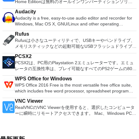
を完全にまたは選択して取得し、コンピューターにエクスポー
Home Editionは無料のオールインワンパーティションソリュ
2/4/mini, iPod Touch 5/4. (iOS 7 above). Looking for the Mac
you ever sold an old iPhone on eBay? Your apps, photos and
HTMLファイルの形式でエクスポートし、コンピューターに保
トできます。 サポートされているファイルの種類は次のとお
ーションおよびディスク管理ユーティリティです。パーティシ
version of iMyFone iPhone WhatsApp Recovery? Download
even Google searches on your phone can still be recovered -
存できます。 iMyFone iPhone Kik Recoveryを使用すると、メ
Audacity
りです。写真、ビデオ、その他のメッセージの添付ファイル。
ョンの拡張（特にシステムドライブ用）、ディスク領域の管
Here
even if you performed a factory reset! Factory resets are
ッセージの内容や日付、添付された写真やビデオなど、会話の
Audacity is a free, easy-to-use audio editor and recorder for
サポートされているデバイス：iPhone7 / 7 Plus、iPhone 6s /
理、MBRおよびGUIDパーティションテーブル（GPT）ディス
simply not enough to remove your data but using a
詳細をプレビューして確認し、保存したい会話を回復できま
Windows, Mac OS X, GNU/Linux and other operating
6sPlus、iPhone 6/6 Plus、iPhone 5S / 5c / 5 / 4s / 4 / 3GS、
クのディスク領域不足の問題の解決を可能にします。 パーテ
professional data destroyer ensures that your information is
す。 iMyFone iPhone Kik Recoveryは、iPhone 7/7 Plus、
systems. You can use Audacity to: Record live audio. Convert
iPad Pro、iPad Air / 2 iPad mini 2/3/4 /、iPod 5/4をタッチしま
ィションのサイズ変更/移動システムドライブを拡張するディ
safe, regardless of whose hands it falls into. Many people are
Rufus
iPhone SE、iPhone 6s / 6s Plus、iPhone 6/6 Plus、iPhone
tapes and records into digital recordings or CDs. Edit Ogg
す。 （上記のiOS 7）。 MacバージョンのiMyFone iPhone
スクとパーティションをコピーパーティションをマージ分割パ
not aware of the organized crime elements who target used
Rufusは小さなユーティリティで、USBキーやペンドライブ、
5s、iPhone 5c、iPhone 5、iPhone 4s、iPhone 4、iPad、
Vorbis, MP3, WAV or AIFF sound files. Cut, copy, splice or mix
Wechat Recoveryをお探しですか？ここからダウンロード
ーティション空き領域を再分配するダイナミックディスクの変
electronics for personal information. With iMyFone Umate Pro
メモリスティックなどの起動可能なUSBフラッシュドライブを
iPad Pro、iPad mini 3、iPad mini、iPad 2、iPad Air 2、iPad
sounds together. Change the speed or pitch of a recording.
換パーティションを回復する
you can permanently erase previously deleted files. This
フォーマットおよび作成できます。 Rufusは、次のシナリオで
mini 2、iPad 4、Retinaディスプレイ搭載iPad、iPad Air、iPod
Add new effects with LADSPA plug-ins. And more!
PCSX2
ensures that the files you have already deleted are gone for
役立ちます。 Windows、Linux、およびUEFI用の起動可能な
touch 4、iPod touch 5。
PCSX2は、PC用のPlaystation 2エミュレーターです。エミュ
good. Permanently. This option allows you to can see what
ISOからUSBインストールメディアを作成する必要がある場
レータの互換性率は、プレイ可能なすべてのPS2ゲームの80％
data still remains on the device and be sure that the files you
合。 OSがインストールされていないシステムで作業する必要
以上を誇っています。かなり強力なコンピューターを所有して
previously deleted are no longer accessible or recoverable
がある場合。 BIOSまたはその他のファームウェアをDOSから
WPS Office for Windows
いる場合、PCSX2は優れたエミュレーターです。また、この
even with the latest software. Erase All Data Permanently,
フラッシュする必要がある場合。 低レベルのユーティリティ
WPS Office 2016 Free is the most versatile free office suite,
アプリケーションはローエンドコンピューターのサポートも提
with 0% Recoverability iMyFone Umate Pro helps you erase
を実行する必要がある場合。 Rufusは次の* ISOで動作しま
which includes free word processor, spreadsheet program
供するため、Playstation 2コンソールのすべての所有者は、
all your data stored on iPhone, iPod or iPad within several
す：Arch Linux、Archbang、BartPE / pebuilder、CentOS、
and presentation maker. With these three programs you will
PCで動作するゲームを見ることができます。 PCSX2エミュレ
clicks, and makes it unrecoverable by any recovery tool. Not
Damn Small Linux、Fedora、FreeDOS、Gentoo、
VNC Viewer
easily be able to deal with any office related tasks. WPS
ーターを使用すると、PS2コントローラーを使用して、本物の
only can iMyFone Umate Pro ensure your data remains safe,
gNewSense、Hiren&#39;s Boot CD、LiveXP、Knoppix、
RealVNCのVNC Viewerを使用すると、選択したコンピュータ
Office 2016 Free has multiple language support for English,
プレイステーション体験をシミュレートできます。このアプリ
it can also free up iPhone storage as well. The junk file
Kubuntu、Linux Mint、NT Password Registry Editor、
ーに瞬時にリモートアクセスできます。 Mac、Windows PC、
French, German, Spanish, Portuguese,Russian and Polish
ケーションでは、ディスクからゲームを直接実行することも、
cleaner, lossless photo compression and third party app
OpenSUSE、Parted Magic、Slackware、Tails、Trinity
またはLinuxマシン、世界中のどこからでも。 VNC Viewerを
languages. To switch between languages requires only a
ハードドライブからISOイメージとして実行することもできま
uninstallation coupled with large file management tools all
Rescue Kit、Ubuntu、Ultimate Boot CD、Windows XP（SP2
使用すると、コンピューターのデスクトップを表示したり、コ
single click! Despite being a free suite, WPS Office comes
す。 主な機能は次のとおりです。 Savestates：ボタンを1つ
make sure that your iOS device runs as smooth as the day
以降）、Windows Server 2003 R2、Windows Vista、
ンピューターの前に直接座っているかのようにマウスとキーボ
with many innovative features, such as the paragraph
押すだけで、ゲームの現在の「状態」を保存できます。 無制
you bought it.
Windows 7、Windows 8。 *このリストは完全ではありませ
ードを制御したりできます。 VNC Viewerは、インストールと
adjustment tool and multiple tabbed feature. It also has a PDF