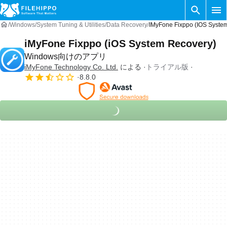
Windows
System Tuning & Utilities
Data Recovery
IMyFone Fixppo (iOS Sy
iMyFone Fixppo (iOS System Recovery)
Windows向けのアプリ
iMyFone Technology Co. Ltd.
による
トライアル版
8.8.0