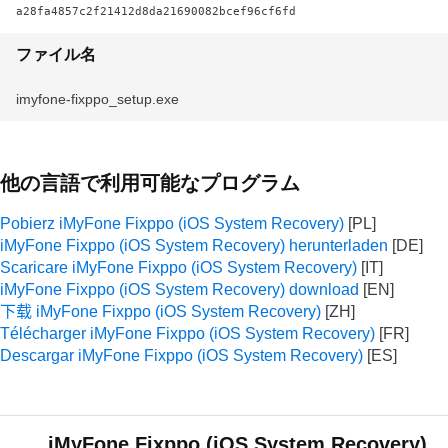
a28fa4857c2f21412d8da21690082bcef96cf6fd
ファイル名
imyfone-fixppo_setup.exe
他の言語で利用可能なプログラム
Pobierz iMyFone Fixppo (iOS System Recovery)
iMyFone Fixppo (iOS System Recovery) herunterladen
Scaricare iMyFone Fixppo (iOS System Recovery)
iMyFone Fixppo (iOS System Recovery) download
下载 iMyFone Fixppo (iOS System Recovery)
Télécharger iMyFone Fixppo (iOS System Recovery)
Descargar iMyFone Fixppo (iOS System Recovery)
iMyFone Fixppo (iOS System Recovery)