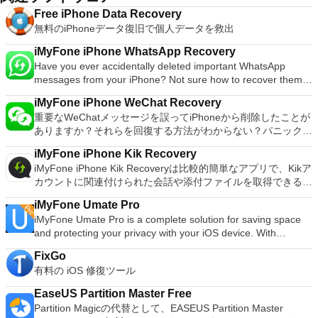
Free iPhone Data Recovery
無料のiPhoneデータ復旧で個人データを救出
iMyFone iPhone WhatsApp Recovery
Have you ever accidentally deleted important WhatsApp
messages from your iPhone? Not sure how to recover them?
Don’t panic. iMyfone iPhone WhatsApp Recovery is a
iMyFone iPhone WeChat Recovery
lightweight app that can help you recover your WhatsApp chat
重要なWeChatメッセージを誤ってiPhoneから削除したことが
history and attachments, such as photos, audio and video
ありますか？それらを回復する方法がわからない？パニックに
files on your iPhone. iMyfone iPhone WhatsApp Recovery
ならないでください。 iMyFone iPhone WeChat Recovery
works in situations such as accidental deletion, or from an
iMyFone iPhone Kik Recovery
は、iPhone上の写真、オーディオ、ビデオファイルなど、
update that has overwritten conversations, or maybe even a
iMyFone iPhone Kik Recoveryは比較的簡単なアプリで、Kikア
WeChatチャットの履歴と添付ファイルを回復するのに役立つ
jailbreak problem. Key features include: Four recovery
カウントに関連付けられた会話や添付ファイルを取得できるよ
軽量アプリです。 iMyFone iPhone WeChat Recoveryは、誤
modes: Smart Recovery, Recover from iOS Device, Recover
うに特別に設計されています。 iMyFone iPhone Kik Recovery
って削除したり、会話が上書きされたり、ジェイルブレイクの
from iTunes backup, and Recover from iCloud backup. Easy
iMyFone Umate Pro
は非常に使いやすく、iOSデバイス、iTunes、iCloudバックア
問題が発生したりするアップデートからの状況で機能します。
to use. Intuitive interface. iMyfone iPhone WhatsApp
iMyFone Umate Pro is a complete solution for saving space
ップからデータを復元できます。誤って削除してKikメッセー
主な機能は次のとおりです。 4つのリカバリモード：スマート
Recovery allows you to scan your iPhone or backup files and
and protecting your privacy with your iOS device. With
ジを失う、会話を上書きした更新、または脱獄の問題など、さ
リカバリ、iOSデバイスからのリカバリ、iTunesバックアップ
then preview the scan results. You can either fully or
iMyFone Umate Pro you can clean all iOS files, including
まざまな状況で機能します。 iMyFone iPhone Kik Recoveryを
からのリカバリ、iCloudバックアップからのリカバリ。 使い
selectively retrieve lost or deleted WhatsApp chat
FixGo
photos, videos, private data, iMessages, and more! You can
使用すると、メッセージの内容や日付、添付された写真やビデ
やすい。 直感的なインターフェース。 iMyFone iPhone
conversations and media files and export them to your
有料の iOS 修復ツール
even erase any sort of data; even previously deleted
オなど、会話の詳細を確認および確認してから、会話を正確に
WeChat Recoveryを使用すると、iPhoneまたはバックアップ
computer. Supported file types include: Photos, videos and
information, thereby making it unrecoverable. Erasing your
回復できます。 このアプリでは、バックアップを作成してKik
ファイルをスキャンして、スキャン結果をプレビューできま
EaseUS Partition Master Free
other message attachments. Supported devices include:
data on an iOS device is imperative if you are to sell on your
メッセージをエクスポートすることもできます。タスク全体ま
す。紛失または削除されたWeChatの会話とメディアファイル
Partition Magicの代替として、EASEUS Partition Master
iPhone 6/6 Plus, iPhone 5S/5c/5/4s/4/3GS, iPad Air/mini
old handset on an auction site or online marketplace. Have
たは特定の会話をバックアップできます。さらに、チャットを