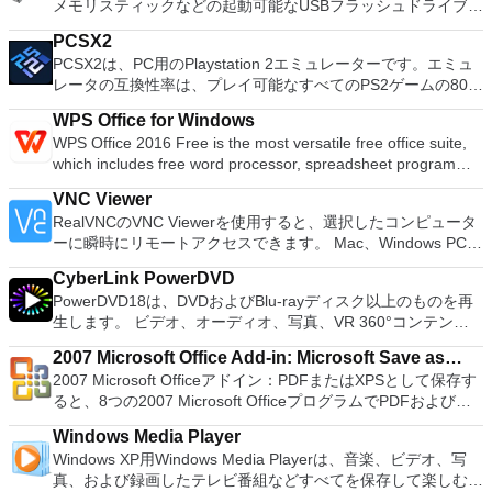
メモリスティックなどの起動可能なUSBフラッシュドライブを
sounds together. Change the speed or pitch of a recording.
換パーティションを回復する
フォーマットおよび作成できます。 Rufusは、次のシナリオで
Add new effects with LADSPA plug-ins. And more!
PCSX2
役立ちます。 Windows、Linux、およびUEFI用の起動可能な
PCSX2は、PC用のPlaystation 2エミュレーターです。エミュ
ISOからUSBインストールメディアを作成する必要がある場
レータの互換性率は、プレイ可能なすべてのPS2ゲームの80％
合。 OSがインストールされていないシステムで作業する必要
以上を誇っています。かなり強力なコンピューターを所有して
がある場合。 BIOSまたはその他のファームウェアをDOSから
WPS Office for Windows
いる場合、PCSX2は優れたエミュレーターです。また、この
フラッシュする必要がある場合。 低レベルのユーティリティ
WPS Office 2016 Free is the most versatile free office suite,
アプリケーションはローエンドコンピューターのサポートも提
を実行する必要がある場合。 Rufusは次の* ISOで動作しま
which includes free word processor, spreadsheet program
供するため、Playstation 2コンソールのすべての所有者は、
す：Arch Linux、Archbang、BartPE / pebuilder、CentOS、
and presentation maker. With these three programs you will
PCで動作するゲームを見ることができます。 PCSX2エミュレ
Damn Small Linux、Fedora、FreeDOS、Gentoo、
VNC Viewer
easily be able to deal with any office related tasks. WPS
ーターを使用すると、PS2コントローラーを使用して、本物の
gNewSense、Hiren&#39;s Boot CD、LiveXP、Knoppix、
RealVNCのVNC Viewerを使用すると、選択したコンピュータ
Office 2016 Free has multiple language support for English,
プレイステーション体験をシミュレートできます。このアプリ
Kubuntu、Linux Mint、NT Password Registry Editor、
ーに瞬時にリモートアクセスできます。 Mac、Windows PC、
French, German, Spanish, Portuguese,Russian and Polish
ケーションでは、ディスクからゲームを直接実行することも、
OpenSUSE、Parted Magic、Slackware、Tails、Trinity
またはLinuxマシン、世界中のどこからでも。 VNC Viewerを
languages. To switch between languages requires only a
ハードドライブからISOイメージとして実行することもできま
Rescue Kit、Ubuntu、Ultimate Boot CD、Windows XP（SP2
CyberLink PowerDVD
使用すると、コンピューターのデスクトップを表示したり、コ
single click! Despite being a free suite, WPS Office comes
す。 主な機能は次のとおりです。 Savestates：ボタンを1つ
以降）、Windows Server 2003 R2、Windows Vista、
PowerDVD18は、DVDおよびBlu-rayディスク以上のものを再
ンピューターの前に直接座っているかのようにマウスとキーボ
with many innovative features, such as the paragraph
押すだけで、ゲームの現在の「状態」を保存できます。 無制
Windows 7、Windows 8。 *このリストは完全ではありませ
生します。 ビデオ、オーディオ、写真、VR 360°コンテン
ードを制御したりできます。 VNC Viewerは、インストールと
adjustment tool and multiple tabbed feature. It also has a PDF
限のメモリーカード：好きなだけメモリーカードを保存でき、
ん。 サポートされている言語は次のとおりです。インドネシ
ツ、さらにはYouTubeやVimeoにとっても、PowerDVD18は重
使用が簡単です。制御したいデバイスでインストーラーを実行
converter, spell check and word count feature. WPS Office
8MBから64MBまでの単一の物理カードに制限されなくなりま
2007 Microsoft Office Add-in: Microsoft Save as
ア語、マレーシア語、セシュティナ、ダンスク、ドイツ語、英
要なエンターテイメントの仲間です。 Ultra HD HDR TVとサ
し、指示に従ってください。オプションで、Windowsでのリ
2016 Personal Edition supports switching language UI,File
した。 高解像度グラフィックス：PCSX2を使用すると、
2007 Microsoft Officeアドイン：PDFまたはXPSとして保存す
語、スペイン語、フランス語、フルバツキー、イタリア語、ラ
PDF or XPS
ラウンドサウンドシステムの可能性を解き放ち、360°ビデオ
モート展開に使用可能なMSIがあります。デスクトッププラッ
Roaming and Docer online templates. Key features include:
1080pまたは4K HDでゲームをプレイできます。 全体とし
ると、8つの2007 Microsoft OfficeプログラムでPDFおよび
トヴィエシュ、リエトゥビウ、マジャール、オランダ、ノルス
の増え続けるコレクションへのアクセスで仮想世界に没頭する
トフォームにVNC Viewerをインストールする権限がない場合
Writer Efficient word processor. Presentation Multimedia
て、PCSX2 PS2エミュレーターの機能は優れています。 PS2
XPS形式にエクスポートして保存できます。このツールを使用
ク、ポルスキ、ポルトガル、ポルトガル、スロヴェンスキー、
か、PCまたはラップトップでの比類のない再生サポートと独
は、スタンドアロンオプションを選択する必要があります。
presentations creator. Spreadsheets Powerful tool for data
Windows Media Player
ゲームを高い精度でエミュレートでき、Windowsとエミュレ
すると、これらのプログラムのサブセットでPDF形式および
スロベンツキー、スロヴェンスキーSrpski、Suomi、
自の強化により、どこにいても簡単にリラックスできます。
主な機能は次のとおりです。 クラウドサービスを介してVNC
processing and analysis. 100% compatible with MS Office
Windows XP用Windows Media Playerは、音楽、ビデオ、写
ーターを切り替えることができます。欠点は、高速ゲームに苦
XPS形式の電子メール添付ファイルとして送信することもでき
Svenska、Türkçe。
新機能は次のとおりです。 4K DHR向けに最適化 Ultra HD
Connectを実行しているコンピューターに接続します。 Apple
document file types (.docx, .pptx, .xlsx, etc.). Thousands of
真、および録画したテレビ番組などすべてを保存して楽しむ最
労し、時々フリーズまたはクラッシュすることです。* PCSX2
ます（特定の機能はプログラムによって異なります）。 この
Blu-ray、4K、HEVC / H.265およびHDR10コンテンツをサポー