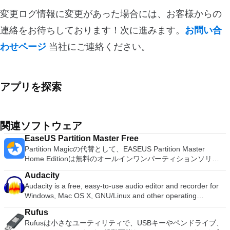
変更ログ情報に変更があった場合には、お客様からの
連絡をお待ちしております！次に進みます。
お問い合
わせページ
当社にご連絡ください。
アプリを探索
関連ソフトウェア
EaseUS Partition Master Free
Partition Magicの代替として、EASEUS Partition Master
Home Editionは無料のオールインワンパーティションソリュ
ーションおよびディスク管理ユーティリティです。パーティシ
Audacity
ョンの拡張（特にシステムドライブ用）、ディスク領域の管
Audacity is a free, easy-to-use audio editor and recorder for
理、MBRおよびGUIDパーティションテーブル（GPT）ディス
Windows, Mac OS X, GNU/Linux and other operating
クのディスク領域不足の問題の解決を可能にします。 パーテ
systems. You can use Audacity to: Record live audio. Convert
ィションのサイズ変更/移動システムドライブを拡張するディ
Rufus
tapes and records into digital recordings or CDs. Edit Ogg
スクとパーティションをコピーパーティションをマージ分割パ
Rufusは小さなユーティリティで、USBキーやペンドライブ、
Vorbis, MP3, WAV or AIFF sound files. Cut, copy, splice or mix
ーティション空き領域を再分配するダイナミックディスクの変