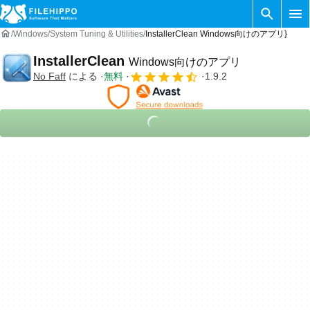
Windows
System Tuning & Utilities
InstallerClean Windows向けのアプリ}
InstallerClean
Windows向けのアプリ
No Faff
による
無料
1.9.2