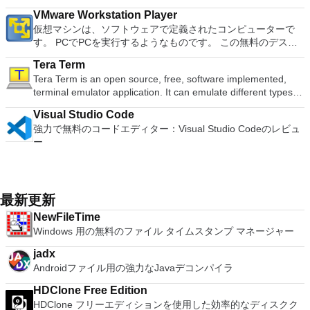
Screen Sharing（ARD）などのサードパーティ製のVNC互換
free document templates. Built-in PDF reader. Mobile device
適な機能を搭載しています。 再生、表示、外出先で楽しむた
を使用するには、コンソールから抽出できるPlaystation 2
ダウンロードは、次のOfficeプログラムで動作します。
ト全画面モードで21：9モニターで2.35：1の映画を見る常時
ソフトウェアを実行しているコンピューターに直接接続しま
VMware Workstation Player
support (iOS and Android). WPS Cloud Storage included.
めのポータブル デバイスとの同期、さらには家中のデバイス
BIOSが必要です。
Microsoft Office Access 2007。 Microsoft Office Excel 2007。
オンのミニビューでYouTubeライブを見る YouTubeおよび
す。 各デバイスでVNC Viewerにサインインして、すべてのデ
仮想マシンは、ソフトウェアで定義されたコンピューターで
Although it is a free suite, WPS Office 2016 Free comes with
との共有も、すべて1か所で行えます。 シンプルなデザイン -
Microsoft Office InfoPath 2007。 Microsoft Office OneNote
Vimeoで4K HDRおよび360ビデオを再生 VRエクスペリエンス
バイス間の接続をバックアップおよび同期します。 仮想キー
す。 PCでPCを実行するようなものです。 この無料のデスク
many innovative features, including a useful a paragraph
まったく新しい外観でデジタル エンターテイメントを楽しめ
2007。 Microsoft Office PowerPoint 2007。 Microsoft Office
の向上：Microsoft Mixed Realityヘッドセット、HTC、VIVE、
ボードの上のスクロールバーには、Command / Windowsなど
トップ仮想化ソフトウェアアプリケーションにより、VMware
adjustment tool int he Writer program. It has an Office to PDF
ます。 大好きな音楽をより多く - デジタル音楽体験がさらに
Publisher 2007。 Microsoft Office Visio 2007。 Microsoft
およびOculus Riftをサポート Fire TVとキャストのサポート
Tera Term
の高度なキーが含まれています。 Bluetoothキーボードのサポ
Workstation、VMware Fusion、VMware Server、または
converter, automatic spell checking and word count features.
楽しくなります。 エンターテイメントをすべて1つの場所に -
Office Word 2007。 2007 Microsoft Officeプログラムのこの
注：これは商用トライアルです。
Tera Term is an open source, free, software implemented,
ート。 VNC Connectサブスクリプションには、無料、有料、
VMware ESXで作成された仮想マシンを簡単に操作できます。
It also has some neat tools such as the Watermark in
音楽、ビデオ、写真、録画したテレビ番組をすべて保存して楽
Microsoft Save as PDFまたはXPSアドインは、2007 Microsoft
terminal emulator application. It can emulate different types of
試用の3つのバージョンがあります。 制御する必要のあるマシ
主な機能は次のとおりです。 1台のPCで複数のオペレーティ
document, and converting PowerPoint to Word document
しめます。 どこでも楽しめる - どこにいても音楽、ビデオ、
Office systemソフトウェアの補足条項であり、2007 Microsoft
computer terminals, from DEC VT100 to DEC VT382, and it
ンごとに、RealVNCのWebサイトにアクセスして、各コンピ
ングシステムを同時に実行します。 インストールや構成の問
support. Overall, WPS Office 2016 Free is a good alternative
写真にアクセスできます。
Office systemソフトウェアのライセンス条項の対象となりま
Visual Studio Code
supports telnet, SSH 1 & 2 and serial port connections. It also
ューターにVNC Connectをダウンロードするだけです。次
題なしに、事前構成された製品の利点を体験してください。
to Microsoft's offering. The Writer program is a versatile word
す。 システム要件：サポートされているオペレーティングシ
強力で無料のコードエディター：Visual Studio Codeのレビュ
has a built-in macro scripting language and some other useful
に、RealVNCアカウントの資格情報を使用して、ローカルマ
ホストコンピューターと仮想マシン間でデータを共有します。
processor; the Presentation program is an easy to use and
ステム。 Windows Server 2003、Windows Vista、Windows
ー
plugins. Key features include: Automatically creates logs with
シンでVNC Viewerにサインインします。そこから、コンピュ
32ビットと64ビットの両方の仮想マシンを実行します。 2-
effective slide show maker that helps you to create impressive
XP Service Pack 2。
unique log names. Supports SSH, standard telnet and serial
ーターを確認して接続できます。 VNC Connectを使用する
way Virtual SMPを活用します。 サードパーティの仮想マシン
multimedia presentations; and the Spreadsheets program is
ports. Supports dec/digital/vt terminal standards. Tera Term is
と、セッションはエンドツーエンドで暗号化されます。アプリ
とイメージを使用します。 ホストコンピューターと仮想マシ
both a flexible and a powerful spreadsheet application.
a useful application, which allows the connection to any
はすぐに各コンピューターをパスワードで保護します。コンピ
ン間でデータを共有します。 幅広いホストおよびゲストオペ
remote Telnet or SSH hosts. It sports a clean and crisp layout
最新更新
ューターへのログインに使用するのと同じユーザー名とパスワ
レーティングシステムのサポート。 USB 2.0デバイスのサポー
that is easy to work with. The application does not take a long
ードを入力するだけです。 WIN 7,8,8.1,10をサポートしま
ト。 起動時にアプライアンス情報を取得します。 直感的なホ
NewFileTime
time to wrap your head around and is also very light on
す。 VNC ViewerのMacバージョンをお探しですか？ここから
ームページインターフェイスを介して仮想マシンに簡単にアク
Windows 用の無料のファイル タイムスタンプ マネージャー
system resources. So, if you need a free terminal emulator,
ダウンロード
セスできます。 VMware Playerは、Microsoft Virtual Server仮
which is easy to master and supports remote Telnet or SSH
想マシンまたはMicrosoft Virtual PC仮想マシンもサポートして
jadx
host connections then Tera Term is a good choice.
います。
Androidファイル用の強力なJavaデコンパイラ
HDClone Free Edition
HDClone フリーエディションを使用した効率的なディスクク