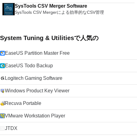
SysTools CSV Merger Software
SysTools CSV Mergerによる効率的なCSV管理
System Tuning & Utilitiesで人気の
EaseUS Partition Master Free
EaseUS Todo Backup
Logitech Gaming Software
Windows Product Key Viewer
Recuva Portable
VMware Workstation Player
JTDX