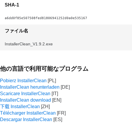
SHA-1
a6dd0f85e507508fed81806941252d0a0e535167
ファイル名
InstallerClean_V1.9.2.exe
他の言語で利用可能なプログラム
Pobierz InstallerClean
InstallerClean herunterladen
Scaricare InstallerClean
InstallerClean download
下载 InstallerClean
Télécharger InstallerClean
Descargar InstallerClean