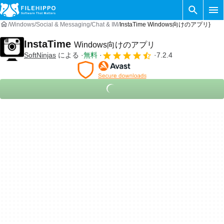
Windows
Social & Messaging
Chat & IM
InstaTime Windows向けのアプリ}
InstaTime
Windows向けのアプリ
SoftNinjas
による
無料
7.2.4