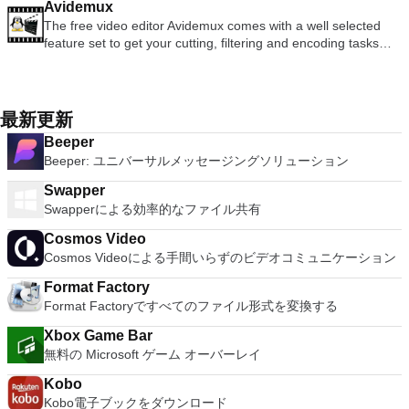
写真にアクセスできます。
Office systemソフトウェアのライセンス条項の対象となりま
Avidemux
Workstation、VMware Fusion、VMware Server、または
ューターにVNC Connectをダウンロードするだけです。次
ports. Supports dec/digital/vt terminal standards. Tera Term is
to Microsoft's offering. The Writer program is a versatile word
す。 システム要件：サポートされているオペレーティングシ
The free video editor Avidemux comes with a well selected
VMware ESXで作成された仮想マシンを簡単に操作できます。
に、RealVNCアカウントの資格情報を使用して、ローカルマ
a useful application, which allows the connection to any
processor; the Presentation program is an easy to use and
ステム。 Windows Server 2003、Windows Vista、Windows
feature set to get your cutting, filtering and encoding tasks
主な機能は次のとおりです。 1台のPCで複数のオペレーティ
シンでVNC Viewerにサインインします。そこから、コンピュ
remote Telnet or SSH hosts. It sports a clean and crisp layout
effective slide show maker that helps you to create impressive
XP Service Pack 2。
done. It reads and writes many file types (AVI, DVD, MPEG,
ングシステムを同時に実行します。 インストールや構成の問
ーターを確認して接続できます。 VNC Connectを使用する
that is easy to work with. The application does not take a long
multimedia presentations; and the Spreadsheets program is
MP4, ASF, MKV) and comes with a variety of common codecs
題なしに、事前構成された製品の利点を体験してください。
と、セッションはエンドツーエンドで暗号化されます。アプリ
time to wrap your head around and is also very light on
both a flexible and a powerful spreadsheet application.
and filters. Avidemux automates your tasks by creating
ホストコンピューターと仮想マシン間でデータを共有します。
はすぐに各コンピューターをパスワードで保護します。コンピ
system resources. So, if you need a free terminal emulator,
projects and putting them into the job queue. Features: Non-
32ビットと64ビットの両方の仮想マシンを実行します。 2-
最新更新
ューターへのログインに使用するのと同じユーザー名とパスワ
which is easy to master and supports remote Telnet or SSH
linear video editing Apply filters and effects Transcode into
way Virtual SMPを活用します。 サードパーティの仮想マシン
ードを入力するだけです。 WIN 7,8,8.1,10をサポートしま
host connections then Tera Term is a good choice.
Beeper
various formats Insert or extract audio streams Subtitle
とイメージを使用します。 ホストコンピューターと仮想マシ
す。 VNC ViewerのMacバージョンをお探しですか？ここから
Beeper: ユニバーサルメッセージングソリューション
processor Project system Powerful scripting capabilities
ン間でデータを共有します。 幅広いホストおよびゲストオペ
ダウンロード
Graphical or command line interfaces Video encoders:
レーティングシステムのサポート。 USB 2.0デバイスのサポー
Swapper
MPEG-4 AVC, XviD, MPEG-4 ASP, MPEG-2 Video, MPEG-1
ト。 起動時にアプライアンス情報を取得します。 直感的なホ
Swapperによる効率的なファイル共有
Video, DV, ... Audio encoders: AC-3, AAC, MP3, MP2, Vorbis,
ームページインターフェイスを介して仮想マシンに簡単にアク
PCM, ... Container: AVI, MPEG-PS/TS, MP4, MKV, FLV, OGM,
セスできます。 VMware Playerは、Microsoft Virtual Server仮
Cosmos Video
...
想マシンまたはMicrosoft Virtual PC仮想マシンもサポートして
Cosmos Videoによる手間いらずのビデオコミュニケーション
います。
Format Factory
Format Factoryですべてのファイル形式を変換する
Xbox Game Bar
無料の Microsoft ゲーム オーバーレイ
Kobo
Kobo電子ブックをダウンロード