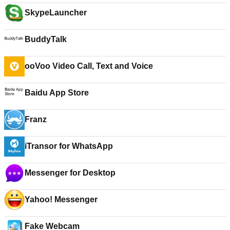
SkypeLauncher
BuddyTalk
ooVoo Video Call, Text and Voice
Baidu App Store
Franz
iTransor for WhatsApp
Messenger for Desktop
Yahoo! Messenger
Fake Webcam