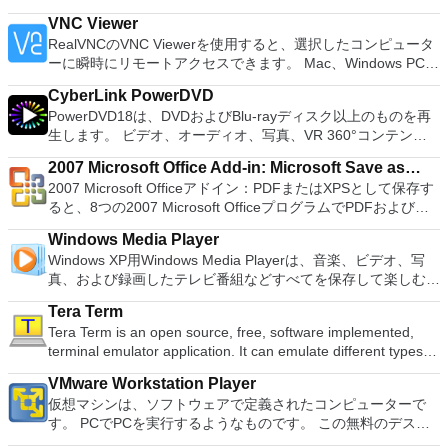
and presentation maker. With these three programs you will
PCで動作するゲームを見ることができます。 PCSX2エミュレ
Damn Small Linux、Fedora、FreeDOS、Gentoo、
VNC Viewer
easily be able to deal with any office related tasks. WPS
ーターを使用すると、PS2コントローラーを使用して、本物の
gNewSense、Hiren&#39;s Boot CD、LiveXP、Knoppix、
RealVNCのVNC Viewerを使用すると、選択したコンピュータ
Office 2016 Free has multiple language support for English,
プレイステーション体験をシミュレートできます。このアプリ
Kubuntu、Linux Mint、NT Password Registry Editor、
ーに瞬時にリモートアクセスできます。 Mac、Windows PC、
French, German, Spanish, Portuguese,Russian and Polish
ケーションでは、ディスクからゲームを直接実行することも、
OpenSUSE、Parted Magic、Slackware、Tails、Trinity
またはLinuxマシン、世界中のどこからでも。 VNC Viewerを
languages. To switch between languages requires only a
ハードドライブからISOイメージとして実行することもできま
Rescue Kit、Ubuntu、Ultimate Boot CD、Windows XP（SP2
CyberLink PowerDVD
使用すると、コンピューターのデスクトップを表示したり、コ
single click! Despite being a free suite, WPS Office comes
す。 主な機能は次のとおりです。 Savestates：ボタンを1つ
以降）、Windows Server 2003 R2、Windows Vista、
PowerDVD18は、DVDおよびBlu-rayディスク以上のものを再
ンピューターの前に直接座っているかのようにマウスとキーボ
with many innovative features, such as the paragraph
押すだけで、ゲームの現在の「状態」を保存できます。 無制
Windows 7、Windows 8。 *このリストは完全ではありませ
生します。 ビデオ、オーディオ、写真、VR 360°コンテン
ードを制御したりできます。 VNC Viewerは、インストールと
adjustment tool and multiple tabbed feature. It also has a PDF
限のメモリーカード：好きなだけメモリーカードを保存でき、
ん。 サポートされている言語は次のとおりです。インドネシ
ツ、さらにはYouTubeやVimeoにとっても、PowerDVD18は重
使用が簡単です。制御したいデバイスでインストーラーを実行
converter, spell check and word count feature. WPS Office
8MBから64MBまでの単一の物理カードに制限されなくなりま
2007 Microsoft Office Add-in: Microsoft Save as
ア語、マレーシア語、セシュティナ、ダンスク、ドイツ語、英
要なエンターテイメントの仲間です。 Ultra HD HDR TVとサ
し、指示に従ってください。オプションで、Windowsでのリ
2016 Personal Edition supports switching language UI,File
した。 高解像度グラフィックス：PCSX2を使用すると、
2007 Microsoft Officeアドイン：PDFまたはXPSとして保存す
語、スペイン語、フランス語、フルバツキー、イタリア語、ラ
PDF or XPS
ラウンドサウンドシステムの可能性を解き放ち、360°ビデオ
モート展開に使用可能なMSIがあります。デスクトッププラッ
Roaming and Docer online templates. Key features include:
1080pまたは4K HDでゲームをプレイできます。 全体とし
ると、8つの2007 Microsoft OfficeプログラムでPDFおよび
トヴィエシュ、リエトゥビウ、マジャール、オランダ、ノルス
の増え続けるコレクションへのアクセスで仮想世界に没頭する
トフォームにVNC Viewerをインストールする権限がない場合
Writer Efficient word processor. Presentation Multimedia
て、PCSX2 PS2エミュレーターの機能は優れています。 PS2
XPS形式にエクスポートして保存できます。このツールを使用
ク、ポルスキ、ポルトガル、ポルトガル、スロヴェンスキー、
か、PCまたはラップトップでの比類のない再生サポートと独
は、スタンドアロンオプションを選択する必要があります。
presentations creator. Spreadsheets Powerful tool for data
Windows Media Player
ゲームを高い精度でエミュレートでき、Windowsとエミュレ
すると、これらのプログラムのサブセットでPDF形式および
スロベンツキー、スロヴェンスキーSrpski、Suomi、
自の強化により、どこにいても簡単にリラックスできます。
主な機能は次のとおりです。 クラウドサービスを介してVNC
processing and analysis. 100% compatible with MS Office
Windows XP用Windows Media Playerは、音楽、ビデオ、写
ーターを切り替えることができます。欠点は、高速ゲームに苦
XPS形式の電子メール添付ファイルとして送信することもでき
Svenska、Türkçe。
新機能は次のとおりです。 4K DHR向けに最適化 Ultra HD
Connectを実行しているコンピューターに接続します。 Apple
document file types (.docx, .pptx, .xlsx, etc.). Thousands of
真、および録画したテレビ番組などすべてを保存して楽しむ最
労し、時々フリーズまたはクラッシュすることです。* PCSX2
ます（特定の機能はプログラムによって異なります）。 この
Blu-ray、4K、HEVC / H.265およびHDR10コンテンツをサポー
Screen Sharing（ARD）などのサードパーティ製のVNC互換
free document templates. Built-in PDF reader. Mobile device
適な機能を搭載しています。 再生、表示、外出先で楽しむた
を使用するには、コンソールから抽出できるPlaystation 2
ダウンロードは、次のOfficeプログラムで動作します。
ト全画面モードで21：9モニターで2.35：1の映画を見る常時
ソフトウェアを実行しているコンピューターに直接接続しま
Tera Term
support (iOS and Android). WPS Cloud Storage included.
めのポータブル デバイスとの同期、さらには家中のデバイス
BIOSが必要です。
Microsoft Office Access 2007。 Microsoft Office Excel 2007。
オンのミニビューでYouTubeライブを見る YouTubeおよび
す。 各デバイスでVNC Viewerにサインインして、すべてのデ
Tera Term is an open source, free, software implemented,
Although it is a free suite, WPS Office 2016 Free comes with
との共有も、すべて1か所で行えます。 シンプルなデザイン -
Microsoft Office InfoPath 2007。 Microsoft Office OneNote
Vimeoで4K HDRおよび360ビデオを再生 VRエクスペリエンス
バイス間の接続をバックアップおよび同期します。 仮想キー
terminal emulator application. It can emulate different types of
many innovative features, including a useful a paragraph
まったく新しい外観でデジタル エンターテイメントを楽しめ
2007。 Microsoft Office PowerPoint 2007。 Microsoft Office
の向上：Microsoft Mixed Realityヘッドセット、HTC、VIVE、
ボードの上のスクロールバーには、Command / Windowsなど
computer terminals, from DEC VT100 to DEC VT382, and it
adjustment tool int he Writer program. It has an Office to PDF
ます。 大好きな音楽をより多く - デジタル音楽体験がさらに
Publisher 2007。 Microsoft Office Visio 2007。 Microsoft
およびOculus Riftをサポート Fire TVとキャストのサポート
VMware Workstation Player
の高度なキーが含まれています。 Bluetoothキーボードのサポ
supports telnet, SSH 1 & 2 and serial port connections. It also
converter, automatic spell checking and word count features.
楽しくなります。 エンターテイメントをすべて1つの場所に -
Office Word 2007。 2007 Microsoft Officeプログラムのこの
注：これは商用トライアルです。
仮想マシンは、ソフトウェアで定義されたコンピューターで
ート。 VNC Connectサブスクリプションには、無料、有料、
has a built-in macro scripting language and some other useful
It also has some neat tools such as the Watermark in
音楽、ビデオ、写真、録画したテレビ番組をすべて保存して楽
Microsoft Save as PDFまたはXPSアドインは、2007 Microsoft
す。 PCでPCを実行するようなものです。 この無料のデスク
試用の3つのバージョンがあります。 制御する必要のあるマシ
plugins. Key features include: Automatically creates logs with
document, and converting PowerPoint to Word document
しめます。 どこでも楽しめる - どこにいても音楽、ビデオ、
Office systemソフトウェアの補足条項であり、2007 Microsoft
トップ仮想化ソフトウェアアプリケーションにより、VMware
ンごとに、RealVNCのWebサイトにアクセスして、各コンピ
unique log names. Supports SSH, standard telnet and serial
support. Overall, WPS Office 2016 Free is a good alternative