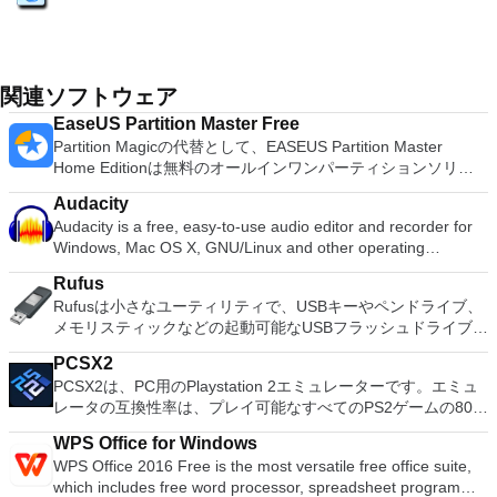
関連ソフトウェア
EaseUS Partition Master Free
Partition Magicの代替として、EASEUS Partition Master
Home Editionは無料のオールインワンパーティションソリュ
ーションおよびディスク管理ユーティリティです。パーティシ
Audacity
ョンの拡張（特にシステムドライブ用）、ディスク領域の管
Audacity is a free, easy-to-use audio editor and recorder for
理、MBRおよびGUIDパーティションテーブル（GPT）ディス
Windows, Mac OS X, GNU/Linux and other operating
クのディスク領域不足の問題の解決を可能にします。 パーテ
systems. You can use Audacity to: Record live audio. Convert
ィションのサイズ変更/移動システムドライブを拡張するディ
Rufus
tapes and records into digital recordings or CDs. Edit Ogg
スクとパーティションをコピーパーティションをマージ分割パ
Rufusは小さなユーティリティで、USBキーやペンドライブ、
Vorbis, MP3, WAV or AIFF sound files. Cut, copy, splice or mix
ーティション空き領域を再分配するダイナミックディスクの変
メモリスティックなどの起動可能なUSBフラッシュドライブを
sounds together. Change the speed or pitch of a recording.
換パーティションを回復する
フォーマットおよび作成できます。 Rufusは、次のシナリオで
Add new effects with LADSPA plug-ins. And more!
PCSX2
役立ちます。 Windows、Linux、およびUEFI用の起動可能な
PCSX2は、PC用のPlaystation 2エミュレーターです。エミュ
ISOからUSBインストールメディアを作成する必要がある場
レータの互換性率は、プレイ可能なすべてのPS2ゲームの80％
合。 OSがインストールされていないシステムで作業する必要
以上を誇っています。かなり強力なコンピューターを所有して
がある場合。 BIOSまたはその他のファームウェアをDOSから
WPS Office for Windows
いる場合、PCSX2は優れたエミュレーターです。また、この
フラッシュする必要がある場合。 低レベルのユーティリティ
WPS Office 2016 Free is the most versatile free office suite,
アプリケーションはローエンドコンピューターのサポートも提
を実行する必要がある場合。 Rufusは次の* ISOで動作しま
which includes free word processor, spreadsheet program
供するため、Playstation 2コンソールのすべての所有者は、
す：Arch Linux、Archbang、BartPE / pebuilder、CentOS、