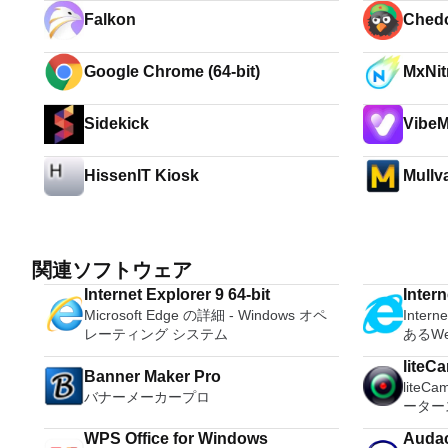
Falkon
Ched
Google Chrome (64-bit)
MxNit
Sidekick
VibeM
HissenIT Kiosk
Mullv
関連ソフトウェア
Internet Explorer 9 64-bit
Intern
Microsoft Edge の詳細 - Windows オペ
Inte
レーティング システム
あるW
ィ、使
liteC
Ajax
Banner Maker Pro
lite
Inter
バナーメーカープロ
ーター
ウザの
みのH
トが含まれて
WPS Office for Windows
Audac
lite