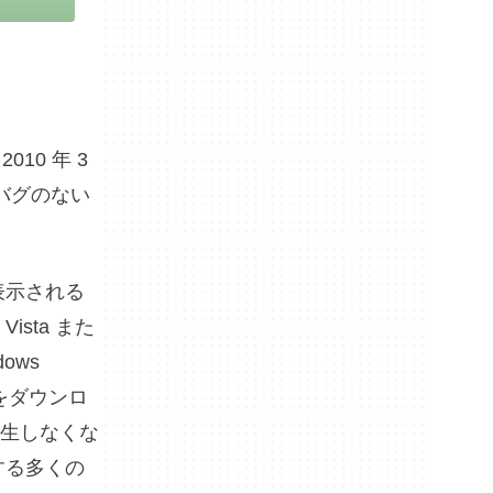
2010 年 3
とバグのない
表示される
sta また
ows
ンをダウンロ
生しなくな
にする多くの