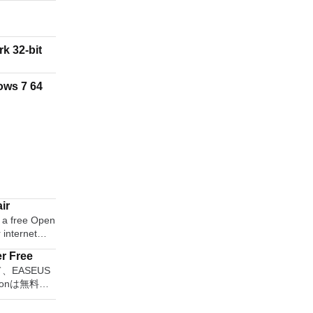
k 32-bit
ows 7 64
ir
s a free Open
 internet
p and
r Free
te that it is
して、EASEUS
ults or get
ditionは無料の
not yet. In
ョンソリュー
air will
ユーティリテ