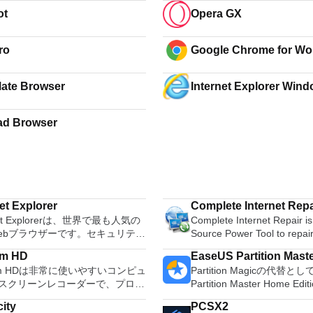
ot
Opera GX
ro
Google Chrome for Wor
ate Browser
Internet Explorer Wind
ad Browser
et Explorer
Complete Internet Repa
rnet Explorerは、世界で最も人気の
Complete Internet Repair i
ebブラウザーです。セキュリテ
Source Power Tool to repair
いやすさ、RSS、CSS、および
connections and get you u
am HD
EaseUS Partition Maste
サポートの改善は、Microsoftの
running in no time. Please no
Cam HDは非常に使いやすいコンピュ
Partition Magicの代替と
net Explorerの優先事項です。 ブラ
unable to repair hardware fa
スクリーンレコーダーで、プロ並
Partition Master Home E
最新バージョンには、次のサポー
your ISP up and running or 
Dビデオを簡単に作成できます。
オールインワンパーティシ
います。 アクセラレータ -
short; Complete Internet Rep
ity
PCSX2
Cam HDでは、PC画面に何でも記録
ションおよびディスク管理