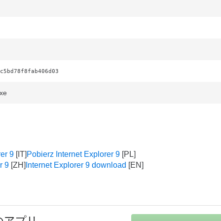
c5bd78f8fab406d03
xe
rer 9
Pobierz Internet Explorer 9
r 9
Internet Explorer 9 download
けのアプリ