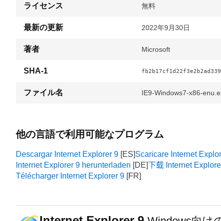
ライセンス
無料
最新の更新
2022年9月30日
著者
Microsoft
SHA-1
fb2b17cf1d22f3e2b2ad339
ファイル名
IE9-Windows7-x86-enu.e
他の言語で利用可能なプログラム
Descargar Internet Explorer 9
Scaricare Internet Explo
Internet Explorer 9 herunterladen
下载 Internet Explore
Télécharger Internet Explorer 9
Internet Explorer 9
Windows向