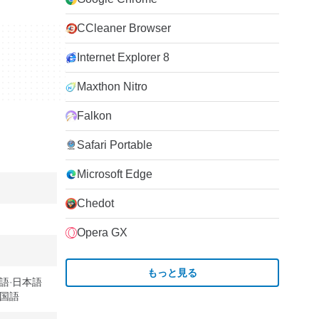
CCleaner Browser
Internet Explorer 8
Maxthon Nitro
Falkon
Safari Portable
Microsoft Edge
Chedot
Opera GX
もっと見る
語
日本語
国語