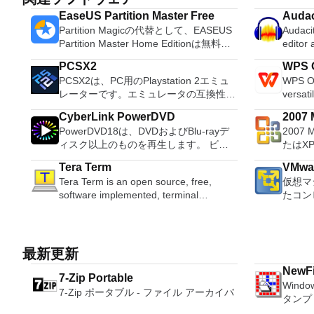
EaseUS Partition Master Free
Audac
Partition Magicの代替として、EASEUS
Audacit
Partition Master Home Editionは無料の
editor
オールインワンパーティションソリュー
OS X, 
PCSX2
WPS O
ションおよびディスク管理ユーティリテ
system
PCSX2は、PC用のPlaystation 2エミュ
WPS Of
ィです。パーティションの拡張（特にシ
Record live a
レーターです。エミュレータの互換性率
versati
ステムドライブ用）、ディスク領域の管
records
は、プレイ可能なすべてのPS2ゲームの
free w
理、MBRおよびGUIDパーティションテ
Edit O
CyberLink PowerDVD
2007 M
80％以上を誇っています。かなり強力な
progra
ーブル（GPT）ディスクのディスク領域
sound files. Cut, copy
PowerDVD18は、DVDおよびBlu-rayデ
2007 
Micro
コンピューターを所有している場合、
these t
不足の問題の解決を可能にします。 パ
sounds togethe
ィスク以上のものを再生します。 ビデ
たはX
PCSX2は優れたエミュレーターです。
able to
ーティションのサイズ変更/移動システ
pitch o
オ、オーディオ、写真、VR 360°コンテ
Micro
また、このアプリケーションはローエン
tasks. WPS Office 2016 Free has
ムドライブを拡張するディスクとパーテ
Tera Term
VMwar
ンツ、さらにはYouTubeやVimeoにとっ
XPS
ドコンピューターのサポートも提供する
multipl
ィションをコピーパーティションをマー
Tera Term is an open source, free,
仮想マ
ても、PowerDVD18は重要なエンターテ
す。こ
ため、Playstation 2コンソールのすべて
French
ジ分割パーティション空き領域を再分配
software implemented, terminal
たコン
イメントの仲間です。 Ultra HD HDR TV
プログ
の所有者は、PCで動作するゲームを見
Portug
するダイナミックディスクの変換パーテ
emulator application. It can emulate
するよ
とサラウンドサウンドシステムの可能性
びXP
ることができます。 PCSX2エミュレー
langua
ィションを回復する
different types of computer terminals,
クトッ
を解き放ち、360°ビデオの増え続けるコ
して送
ターを使用すると、PS2コントローラー
languages requ
from DEC VT100 to DEC VT382, and it
ションに
レクションへのアクセスで仮想世界に没
能はプ
を使用して、本物のプレイステーション
Despite
supports telnet, SSH 1 & 2 and serial
VMwar
頭するか、PCまたはラップトップでの
このダ
最新更新
体験をシミュレートできます。このアプ
comes 
port connections. It also has a built-in
はVM
比類のない再生サポートと独自の強化に
ラムで動作します。
リケーションでは、ディスクからゲーム
such a
NewFi
macro scripting language and some
を簡単
7-Zip Portable
より、どこにいても簡単にリラックスで
Access 2007。 Mic
を直接実行することも、ハードドライブ
and mul
Wind
other useful plugins. Key features
のとおりです。 
きます。 新機能は次のとおりです。 4K
2007。 Microsoft Office InfoP
7-Zip ポータブル - ファイル アーカイバ
からISOイメージとして実行することも
a PDF 
タンプ
include: Automatically creates logs with
レーテ
DHR向けに最適化 Ultra HD Blu-ray、
2007。 Microsoft Office OneN
できます。 主な機能は次のとおりで
count 