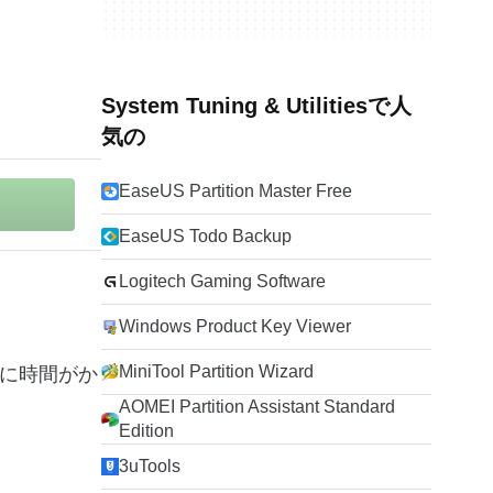
System Tuning & Utilitiesで人
気の
EaseUS Partition Master Free
EaseUS Todo Backup
Logitech Gaming Software
Windows Product Key Viewer
MiniTool Partition Wizard
るのに時間がか
AOMEI Partition Assistant Standard
Edition
3uTools