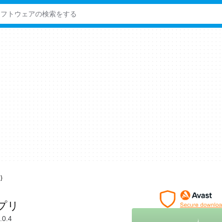
}
アプリ
.0.4