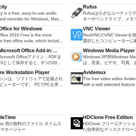
ity
Rufus
y is a free, easy-to-use audio
Rufusは小さなユーティリ
 and recorder for Windows, Mac
キーやペンドライブ、メモ
GNU/Linux and other operating
などの起動可能なUSBフラ
ffice for Windows
VNC Viewer
s. You can use Audacity to:
ブをフォーマットおよび作
fice 2016 Free is the most
RealVNCのVNC Viewe
udio. Convert tapes and
Rufusは、次のシナリオで
le free office suite, which includes
選択したコンピューターに
 into digital recordings or CDs.
Windows、Linux、および
ord processor, spreadsheet
トアクセスできます。 Mac、
gg Vorbis, MP3, WAV or AIFF
可能なISOからUSBインス
icrosoft Office Add-in:
Windows Media Player
m and presentation maker. With
PC、またはLinuxマシン
, splice or mix
アを作成する必要がある場合。 O
Microsoft Officeアドイン：PDFま
Windows XP用Windows Med
soft Save as PDF or XPS
hree programs you will easily be
からでも。 VNC Viewer
r. Change the speed or
ンストールされていないシ
PSとして保存すると、8つの2007
は、音楽、ビデオ、写真、
 deal with any office related
コンピューターのデスクト
f a recording. Add new effects
する必要がある場合。 BIOSまたはその
soft OfficeプログラムでPDFおよび
たテレビ番組などすべてを
たり、コンピューターの前
with LADSPA plug-ins. And more!
他のファームウェアをDOS
e Workstation Player
Avidemux
形式にエクスポートして保存できま
む最適な機能を搭載していま
e language support for English,
いるかのようにマウスとキ
ュする必要がある場合。 
シンは、ソフトウェアで定義され
The free video editor Avi
のツールを使用すると、これらの
生、表示、外出先で楽しむ
, German, Spanish,
御したりできます。 VNC Viewerは、イ
ーティリティを実行する必
ピューターです。 PCでPCを実行
with a well selected feature 
ラムのサブセットでPDF形式およ
ブル デバイスとの同期、
uese,Russian and Polish
ンストールと使用が簡単で
合。 Rufusは次の* ISOで動作します：
うなものです。 この無料のデス
your cutting, filtering and 
S形式の電子メール添付ファイルと
のデバイスとの共有も、す
ges. To switch between
いデバイスでインストーラ
Arch Linux、Archbang、Bar
プ仮想化ソフトウェアアプリケー
tasks done. It reads and w
信することもできます（特定の機
行えます。 シンプルなデザイン - まっ
ires only a single click!
指示に従ってください。オ
pebuilder、CentOS、Damn 
より、VMware Workstation、
file types (AVI, DVD, MPEG
ログラムによって異なります）。
たく新しい外観でデジタル
 being a free suite, WPS Office
Windowsでのリモート展
Linux、Fedora、FreeDOS
e Fusion、VMware Server、また
MKV) and comes with a vari
ウンロードは、次のOfficeプログ
イメントを楽しめます。 
with many innovative features,
MSIがあります。デスクト
gNewSense、Hiren&#39;s
ware ESXで作成された仮想マシン
common codecs and filters
 Microsoft Office
をより多く - デジタル音
s the paragraph adjustment tool
フォームにVNC Viewer
LiveXP、Knoppix、Kubunt
leTime
HDClone Free Edition
に操作できます。 主な機能は次
automates your tasks by cr
rosoft Office Excel
楽しくなります。 エンタ
tiple tabbed feature. It also has
する権限がない場合は、ス
Mint、NT Password Registr
ows 用の無料のファイル タイムス
HDClone フリーエディシ
1台のPCで複数のオペ
projects and putting them in
ath
をすべて1つの場所に - 音
converter, spell check and word
オプションを選択する必要
OpenSUSE、Parted Magi
 マネージャー
た効率的なディスククロー
ィングシステムを同時に実行しま
queue. Features: Non-linear video
ote
写真、録画したテレビ番組
feature. WPS Office 2016
主な機能は次のとおりです
Slackware、Tails、Trinity 