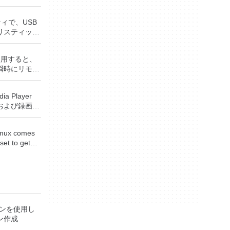
ティで、USB
リスティック
ッシュドライ
成できます。
rを使用すると、
役立ちます。
瞬時にリモー
UEFI用の起動
Windows
トールメディ
、世界中のどこ
Sがイ
ia Player
を使用すると、
ステムで作業
および録画し
ップを表示し
保存して楽し
に直接座って
からフラッシ
す。 再
ーボードを制
低レベルのユ
demux comes
ためのポータ
要がある場
set to get
さらには家中
す。制御した
encoding
べて1か所で
ーを実行し、
tPE /
rites many
プションで、
Small
, MP4, ASF,
 エンターテ
開に使用可能な
、Gentoo、
ety of
大好きな音楽
ッププラット
 Boot CD、
. Avidemux
楽体験がさらに
をインストール
u、Linux
eating
ーテイメント
タンドアロン
y Editor、
ョンを使用し
to the job
楽、ビデオ、
があります。
c、
ン作成
をすべて保存
。 クラウド
Rescue Kit、