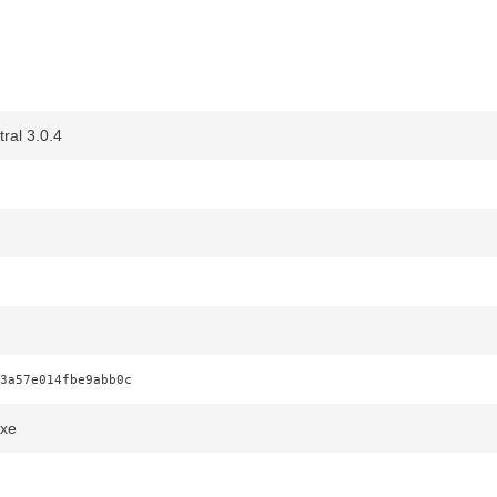
al 3.0.4
3a57e014fbe9abb0c
exe