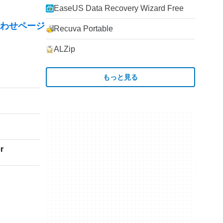
EaseUS Data Recovery Wizard Free
わせページ
Recuva Portable
ALZip
もっと見る
r