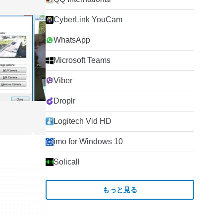
CyberLink YouCam
WhatsApp
Microsoft Teams
Viber
Droplr
Logitech Vid HD
imo for Windows 10
Solicall
もっと見る