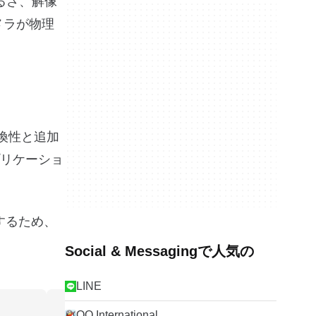
るさ、解像
メラが物理
換性と追加
リケーショ
するため、
Social & Messagingで人気の
LINE
QQ International