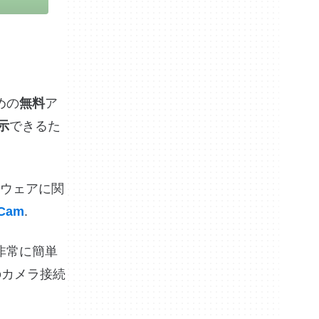
めの
無料
ア
示
できるた
ウェアに関
dCam
.
は非常に簡単
のカメラ接続