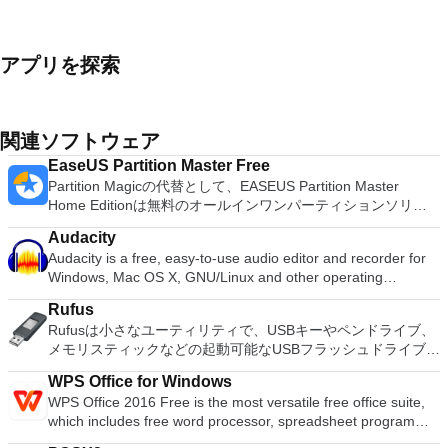
アプリを探索
関連ソフトウェア
EaseUS Partition Master Free
Partition Magicの代替として、EASEUS Partition Master
Home Editionは無料のオールインワンパーティションソリュ
ーションおよびディスク管理ユーティリティです。パーティシ
Audacity
ョンの拡張（特にシステムドライブ用）、ディスク領域の管
Audacity is a free, easy-to-use audio editor and recorder for
理、MBRおよびGUIDパーティションテーブル（GPT）ディス
Windows, Mac OS X, GNU/Linux and other operating
クのディスク領域不足の問題の解決を可能にします。 パーテ
systems. You can use Audacity to: Record live audio. Convert
ィションのサイズ変更/移動システムドライブを拡張するディ
Rufus
tapes and records into digital recordings or CDs. Edit Ogg
スクとパーティションをコピーパーティションをマージ分割パ
Rufusは小さなユーティリティで、USBキーやペンドライブ、
Vorbis, MP3, WAV or AIFF sound files. Cut, copy, splice or mix
ーティション空き領域を再分配するダイナミックディスクの変
メモリスティックなどの起動可能なUSBフラッシュドライブを
sounds together. Change the speed or pitch of a recording.
換パーティションを回復する
フォーマットおよび作成できます。 Rufusは、次のシナリオで
Add new effects with LADSPA plug-ins. And more!
WPS Office for Windows
役立ちます。 Windows、Linux、およびUEFI用の起動可能な
WPS Office 2016 Free is the most versatile free office suite,
ISOからUSBインストールメディアを作成する必要がある場
which includes free word processor, spreadsheet program
合。 OSがインストールされていないシステムで作業する必要
and presentation maker. With these three programs you will
がある場合。 BIOSまたはその他のファームウェアをDOSから