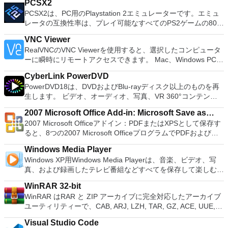
PCSX2
easily be able to deal with any office related tasks. WPS
フラッシュする必要がある場合。 低レベルのユーティリティ
PCSX2は、PC用のPlaystation 2エミュレーターです。エミュ
Office 2016 Free has multiple language support for English,
を実行する必要がある場合。 Rufusは次の* ISOで動作しま
レータの互換性率は、プレイ可能なすべてのPS2ゲームの80％
French, German, Spanish, Portuguese,Russian and Polish
す：Arch Linux、Archbang、BartPE / pebuilder、CentOS、
以上を誇っています。かなり強力なコンピューターを所有して
languages. To switch between languages requires only a
Damn Small Linux、Fedora、FreeDOS、Gentoo、
VNC Viewer
いる場合、PCSX2は優れたエミュレーターです。また、この
single click! Despite being a free suite, WPS Office comes
gNewSense、Hiren&#39;s Boot CD、LiveXP、Knoppix、
RealVNCのVNC Viewerを使用すると、選択したコンピュータ
アプリケーションはローエンドコンピューターのサポートも提
with many innovative features, such as the paragraph
Kubuntu、Linux Mint、NT Password Registry Editor、
ーに瞬時にリモートアクセスできます。 Mac、Windows PC、
供するため、Playstation 2コンソールのすべての所有者は、
adjustment tool and multiple tabbed feature. It also has a PDF
OpenSUSE、Parted Magic、Slackware、Tails、Trinity
またはLinuxマシン、世界中のどこからでも。 VNC Viewerを
PCで動作するゲームを見ることができます。 PCSX2エミュレ
converter, spell check and word count feature. WPS Office
Rescue Kit、Ubuntu、Ultimate Boot CD、Windows XP（SP2
CyberLink PowerDVD
使用すると、コンピューターのデスクトップを表示したり、コ
ーターを使用すると、PS2コントローラーを使用して、本物の
2016 Personal Edition supports switching language UI,File
以降）、Windows Server 2003 R2、Windows Vista、
PowerDVD18は、DVDおよびBlu-rayディスク以上のものを再
ンピューターの前に直接座っているかのようにマウスとキーボ
プレイステーション体験をシミュレートできます。このアプリ
Roaming and Docer online templates. Key features include:
Windows 7、Windows 8。 *このリストは完全ではありませ
生します。 ビデオ、オーディオ、写真、VR 360°コンテン
ードを制御したりできます。 VNC Viewerは、インストールと
ケーションでは、ディスクからゲームを直接実行することも、
Writer Efficient word processor. Presentation Multimedia
ん。 サポートされている言語は次のとおりです。インドネシ
ツ、さらにはYouTubeやVimeoにとっても、PowerDVD18は重
使用が簡単です。制御したいデバイスでインストーラーを実行
ハードドライブからISOイメージとして実行することもできま
presentations creator. Spreadsheets Powerful tool for data
2007 Microsoft Office Add-in: Microsoft Save as
ア語、マレーシア語、セシュティナ、ダンスク、ドイツ語、英
要なエンターテイメントの仲間です。 Ultra HD HDR TVとサ
し、指示に従ってください。オプションで、Windowsでのリ
す。 主な機能は次のとおりです。 Savestates：ボタンを1つ
processing and analysis. 100% compatible with MS Office
2007 Microsoft Officeアドイン：PDFまたはXPSとして保存す
語、スペイン語、フランス語、フルバツキー、イタリア語、ラ
PDF or XPS
ラウンドサウンドシステムの可能性を解き放ち、360°ビデオ
モート展開に使用可能なMSIがあります。デスクトッププラッ
押すだけで、ゲームの現在の「状態」を保存できます。 無制
document file types (.docx, .pptx, .xlsx, etc.). Thousands of
ると、8つの2007 Microsoft OfficeプログラムでPDFおよび
トヴィエシュ、リエトゥビウ、マジャール、オランダ、ノルス
の増え続けるコレクションへのアクセスで仮想世界に没頭する
トフォームにVNC Viewerをインストールする権限がない場合
限のメモリーカード：好きなだけメモリーカードを保存でき、
free document templates. Built-in PDF reader. Mobile device
XPS形式にエクスポートして保存できます。このツールを使用
ク、ポルスキ、ポルトガル、ポルトガル、スロヴェンスキー、
か、PCまたはラップトップでの比類のない再生サポートと独
は、スタンドアロンオプションを選択する必要があります。
8MBから64MBまでの単一の物理カードに制限されなくなりま
Windows Media Player
support (iOS and Android). WPS Cloud Storage included.
すると、これらのプログラムのサブセットでPDF形式および
スロベンツキー、スロヴェンスキーSrpski、Suomi、
自の強化により、どこにいても簡単にリラックスできます。
主な機能は次のとおりです。 クラウドサービスを介してVNC
した。 高解像度グラフィックス：PCSX2を使用すると、
Windows XP用Windows Media Playerは、音楽、ビデオ、写
Although it is a free suite, WPS Office 2016 Free comes with
XPS形式の電子メール添付ファイルとして送信することもでき
Svenska、Türkçe。
新機能は次のとおりです。 4K DHR向けに最適化 Ultra HD
Connectを実行しているコンピューターに接続します。 Apple
1080pまたは4K HDでゲームをプレイできます。 全体とし
真、および録画したテレビ番組などすべてを保存して楽しむ最
many innovative features, including a useful a paragraph
ます（特定の機能はプログラムによって異なります）。 この
Blu-ray、4K、HEVC / H.265およびHDR10コンテンツをサポー
Screen Sharing（ARD）などのサードパーティ製のVNC互換
て、PCSX2 PS2エミュレーターの機能は優れています。 PS2
適な機能を搭載しています。 再生、表示、外出先で楽しむた
adjustment tool int he Writer program. It has an Office to PDF
ダウンロードは、次のOfficeプログラムで動作します。
ト全画面モードで21：9モニターで2.35：1の映画を見る常時
ソフトウェアを実行しているコンピューターに直接接続しま
WinRAR 32-bit
ゲームを高い精度でエミュレートでき、Windowsとエミュレ
めのポータブル デバイスとの同期、さらには家中のデバイス
converter, automatic spell checking and word count features.
Microsoft Office Access 2007。 Microsoft Office Excel 2007。
オンのミニビューでYouTubeライブを見る YouTubeおよび
す。 各デバイスでVNC Viewerにサインインして、すべてのデ
WinRAR はRAR と ZIP アーカイブに完全対応したアーカイブ
ーターを切り替えることができます。欠点は、高速ゲームに苦
との共有も、すべて1か所で行えます。 シンプルなデザイン -
It also has some neat tools such as the Watermark in
Microsoft Office InfoPath 2007。 Microsoft Office OneNote
Vimeoで4K HDRおよび360ビデオを再生 VRエクスペリエンス
バイス間の接続をバックアップおよび同期します。 仮想キー
ユーティリティーで、CAB, ARJ, LZH, TAR, GZ, ACE, UUE,
労し、時々フリーズまたはクラッシュすることです。* PCSX2
まったく新しい外観でデジタル エンターテイメントを楽しめ
document, and converting PowerPoint to Word document
2007。 Microsoft Office PowerPoint 2007。 Microsoft Office
の向上：Microsoft Mixed Realityヘッドセット、HTC、VIVE、
ボードの上のスクロールバーには、Command / Windowsなど
BZ2, JAR, ISO, 7Z, Z のアーカイブを解凍する事ができます。
を使用するには、コンソールから抽出できるPlaystation 2
ます。 大好きな音楽をより多く - デジタル音楽体験がさらに
support. Overall, WPS Office 2016 Free is a good alternative
Publisher 2007。 Microsoft Office Visio 2007。 Microsoft
およびOculus Riftをサポート Fire TVとキャストのサポート
Visual Studio Code
の高度なキーが含まれています。 Bluetoothキーボードのサポ
他のソフトに比べ小容量のアーカイブを作成するので、これに
BIOSが必要です。
楽しくなります。 エンターテイメントをすべて1つの場所に -