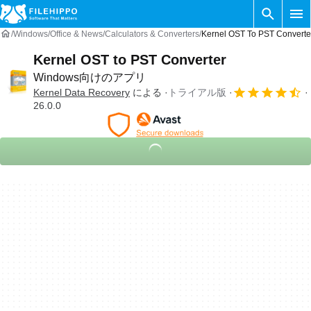
Windows
Office & News
Calculators & Converters
Kernel OST To PST Conv
Kernel OST to PST Converter
Windows向けのアプリ
Kernel Data Recovery
による
トライアル版
26.0.0