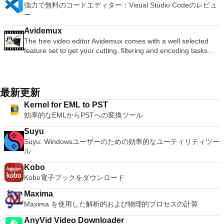
to Microsoft's offering. The Writer program is a versatile word
Office Word 2007。 2007 Microsoft Officeプログラムのこの
注：これは商用トライアルです。
強力で無料のコードエディター：Visual Studio Codeのレビュ
ート。 VNC Connectサブスクリプションには、無料、有料、
よりディスクスペースを確保する事ができ、送信コストの削減
音楽、ビデオ、写真、録画したテレビ番組をすべて保存して楽
processor; the Presentation program is an easy to use and
Microsoft Save as PDFまたはXPSアドインは、2007 Microsoft
ー
試用の3つのバージョンがあります。 制御する必要のあるマシ
にもなります。 WinRAR はマウスやメニュー、コマンドライ
しめます。 どこでも楽しめる - どこにいても音楽、ビデオ、
effective slide show maker that helps you to create impressive
Office systemソフトウェアの補足条項であり、2007 Microsoft
ンごとに、RealVNCのWebサイトにアクセスして、各コンピ
ンインターフェースを利用した対話型グラフィックインターフ
写真にアクセスできます。
multimedia presentations; and the Spreadsheets program is
Office systemソフトウェアのライセンス条項の対象となりま
Avidemux
ューターにVNC Connectをダウンロードするだけです。次
ェースを提供します。WinRAR は単純な質問応答のプロセス
both a flexible and a powerful spreadsheet application.
す。 システム要件：サポートされているオペレーティングシ
The free video editor Avidemux comes with a well selected
に、RealVNCアカウントの資格情報を使用して、ローカルマ
で基本的なアーカイブ機能に即時アクセスできる特別
ステム。 Windows Server 2003、Windows Vista、Windows
feature set to get your cutting, filtering and encoding tasks
シンでVNC Viewerにサインインします。そこから、コンピュ
な"Wizard"モードを採用することにより、他のアーカイブソフ
XP Service Pack 2。
done. It reads and writes many file types (AVI, DVD, MPEG,
ーターを確認して接続できます。 VNC Connectを使用する
トに比べ使用が簡単になりました。 WinRAR は１２８ビット
MP4, ASF, MKV) and comes with a variety of common codecs
と、セッションはエンドツーエンドで暗号化されます。アプリ
キーのAES (Advanced Encryption Standard)でアーカイブを暗
and filters. Avidemux automates your tasks by creating
はすぐに各コンピューターをパスワードで保護します。コンピ
号化するので安心に使用でき、８兆５千８９０億ギガバイトま
projects and putting them into the job queue. Features: Non-
最新更新
ューターへのログインに使用するのと同じユーザー名とパスワ
でのファイルやアーカイブに対応します。WinRARでは自己解
linear video editing Apply filters and effects Transcode into
ードを入力するだけです。 WIN 7,8,8.1,10をサポートしま
凍アーカイブやマルチボリュームアーカイブの作成もでき、リ
Kernel for EML to PST
various formats Insert or extract audio streams Subtitle
す。 VNC ViewerのMacバージョンをお探しですか？ここから
カバリー記録とリカバリー容量により物理的に損傷したアーカ
効率的なEMLからPSTへの変換ツール
processor Project system Powerful scripting capabilities
ダウンロード
イブまで再構成することが可能です。
Graphical or command line interfaces Video encoders:
Suyu
MPEG-4 AVC, XviD, MPEG-4 ASP, MPEG-2 Video, MPEG-1
Suyu: Windowsユーザーのための効率的なユーティリティツー
Video, DV, ... Audio encoders: AC-3, AAC, MP3, MP2, Vorbis,
ル
PCM, ... Container: AVI, MPEG-PS/TS, MP4, MKV, FLV, OGM,
...
Kobo
Kobo電子ブックをダウンロード
Maxima
Maxima を使用した解析的および物理的プロセスの計算
AnyVid Video Downloader