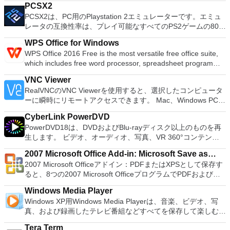
Add new effects with LADSPA plug-ins. And more!
PCSX2
役立ちます。 Windows、Linux、およびUEFI用の起動可能な
PCSX2は、PC用のPlaystation 2エミュレーターです。エミュ
ISOからUSBインストールメディアを作成する必要がある場
レータの互換性率は、プレイ可能なすべてのPS2ゲームの80％
合。 OSがインストールされていないシステムで作業する必要
以上を誇っています。かなり強力なコンピューターを所有して
がある場合。 BIOSまたはその他のファームウェアをDOSから
WPS Office for Windows
いる場合、PCSX2は優れたエミュレーターです。また、この
フラッシュする必要がある場合。 低レベルのユーティリティ
WPS Office 2016 Free is the most versatile free office suite,
アプリケーションはローエンドコンピューターのサポートも提
を実行する必要がある場合。 Rufusは次の* ISOで動作しま
which includes free word processor, spreadsheet program
供するため、Playstation 2コンソールのすべての所有者は、
す：Arch Linux、Archbang、BartPE / pebuilder、CentOS、
and presentation maker. With these three programs you will
PCで動作するゲームを見ることができます。 PCSX2エミュレ
Damn Small Linux、Fedora、FreeDOS、Gentoo、
VNC Viewer
easily be able to deal with any office related tasks. WPS
ーターを使用すると、PS2コントローラーを使用して、本物の
gNewSense、Hiren&#39;s Boot CD、LiveXP、Knoppix、
RealVNCのVNC Viewerを使用すると、選択したコンピュータ
Office 2016 Free has multiple language support for English,
プレイステーション体験をシミュレートできます。このアプリ
Kubuntu、Linux Mint、NT Password Registry Editor、
ーに瞬時にリモートアクセスできます。 Mac、Windows PC、
French, German, Spanish, Portuguese,Russian and Polish
ケーションでは、ディスクからゲームを直接実行することも、
OpenSUSE、Parted Magic、Slackware、Tails、Trinity
またはLinuxマシン、世界中のどこからでも。 VNC Viewerを
languages. To switch between languages requires only a
ハードドライブからISOイメージとして実行することもできま
Rescue Kit、Ubuntu、Ultimate Boot CD、Windows XP（SP2
CyberLink PowerDVD
使用すると、コンピューターのデスクトップを表示したり、コ
single click! Despite being a free suite, WPS Office comes
す。 主な機能は次のとおりです。 Savestates：ボタンを1つ
以降）、Windows Server 2003 R2、Windows Vista、
PowerDVD18は、DVDおよびBlu-rayディスク以上のものを再
ンピューターの前に直接座っているかのようにマウスとキーボ
with many innovative features, such as the paragraph
押すだけで、ゲームの現在の「状態」を保存できます。 無制
Windows 7、Windows 8。 *このリストは完全ではありませ
生します。 ビデオ、オーディオ、写真、VR 360°コンテン
ードを制御したりできます。 VNC Viewerは、インストールと
adjustment tool and multiple tabbed feature. It also has a PDF
限のメモリーカード：好きなだけメモリーカードを保存でき、
ん。 サポートされている言語は次のとおりです。インドネシ
ツ、さらにはYouTubeやVimeoにとっても、PowerDVD18は重
使用が簡単です。制御したいデバイスでインストーラーを実行
converter, spell check and word count feature. WPS Office
8MBから64MBまでの単一の物理カードに制限されなくなりま
2007 Microsoft Office Add-in: Microsoft Save as
ア語、マレーシア語、セシュティナ、ダンスク、ドイツ語、英
要なエンターテイメントの仲間です。 Ultra HD HDR TVとサ
し、指示に従ってください。オプションで、Windowsでのリ
2016 Personal Edition supports switching language UI,File
した。 高解像度グラフィックス：PCSX2を使用すると、
2007 Microsoft Officeアドイン：PDFまたはXPSとして保存す
語、スペイン語、フランス語、フルバツキー、イタリア語、ラ
PDF or XPS
ラウンドサウンドシステムの可能性を解き放ち、360°ビデオ
モート展開に使用可能なMSIがあります。デスクトッププラッ
Roaming and Docer online templates. Key features include:
1080pまたは4K HDでゲームをプレイできます。 全体とし
ると、8つの2007 Microsoft OfficeプログラムでPDFおよび
トヴィエシュ、リエトゥビウ、マジャール、オランダ、ノルス
の増え続けるコレクションへのアクセスで仮想世界に没頭する
トフォームにVNC Viewerをインストールする権限がない場合
Writer Efficient word processor. Presentation Multimedia
て、PCSX2 PS2エミュレーターの機能は優れています。 PS2
XPS形式にエクスポートして保存できます。このツールを使用
ク、ポルスキ、ポルトガル、ポルトガル、スロヴェンスキー、
か、PCまたはラップトップでの比類のない再生サポートと独
は、スタンドアロンオプションを選択する必要があります。
presentations creator. Spreadsheets Powerful tool for data
Windows Media Player
ゲームを高い精度でエミュレートでき、Windowsとエミュレ
すると、これらのプログラムのサブセットでPDF形式および
スロベンツキー、スロヴェンスキーSrpski、Suomi、
自の強化により、どこにいても簡単にリラックスできます。
主な機能は次のとおりです。 クラウドサービスを介してVNC
processing and analysis. 100% compatible with MS Office
Windows XP用Windows Media Playerは、音楽、ビデオ、写
ーターを切り替えることができます。欠点は、高速ゲームに苦
XPS形式の電子メール添付ファイルとして送信することもでき
Svenska、Türkçe。
新機能は次のとおりです。 4K DHR向けに最適化 Ultra HD
Connectを実行しているコンピューターに接続します。 Apple
document file types (.docx, .pptx, .xlsx, etc.). Thousands of
真、および録画したテレビ番組などすべてを保存して楽しむ最
労し、時々フリーズまたはクラッシュすることです。* PCSX2
ます（特定の機能はプログラムによって異なります）。 この
Blu-ray、4K、HEVC / H.265およびHDR10コンテンツをサポー
Screen Sharing（ARD）などのサードパーティ製のVNC互換
free document templates. Built-in PDF reader. Mobile device
適な機能を搭載しています。 再生、表示、外出先で楽しむた
を使用するには、コンソールから抽出できるPlaystation 2
ダウンロードは、次のOfficeプログラムで動作します。
ト全画面モードで21：9モニターで2.35：1の映画を見る常時
ソフトウェアを実行しているコンピューターに直接接続しま
Tera Term
support (iOS and Android). WPS Cloud Storage included.