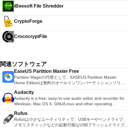
iBeesoft File Shredder
CryptoForge
CrococryptFile
関連ソフトウェア
EaseUS Partition Master Free
Partition Magicの代替として、EASEUS Partition Master
Home Editionは無料のオールインワンパーティションソリュ
ーションおよびディスク管理ユーティリティです。パーティシ
Audacity
ョンの拡張（特にシステムドライブ用）、ディスク領域の管
Audacity is a free, easy-to-use audio editor and recorder for
理、MBRおよびGUIDパーティションテーブル（GPT）ディス
Windows, Mac OS X, GNU/Linux and other operating
クのディスク領域不足の問題の解決を可能にします。 パーテ
systems. You can use Audacity to: Record live audio. Convert
ィションのサイズ変更/移動システムドライブを拡張するディ
Rufus
tapes and records into digital recordings or CDs. Edit Ogg
スクとパーティションをコピーパーティションをマージ分割パ
Rufusは小さなユーティリティで、USBキーやペンドライブ、
Vorbis, MP3, WAV or AIFF sound files. Cut, copy, splice or mix
ーティション空き領域を再分配するダイナミックディスクの変
メモリスティックなどの起動可能なUSBフラッシュドライブを
sounds together. Change the speed or pitch of a recording.
換パーティションを回復する
フォーマットおよび作成できます。 Rufusは、次のシナリオで