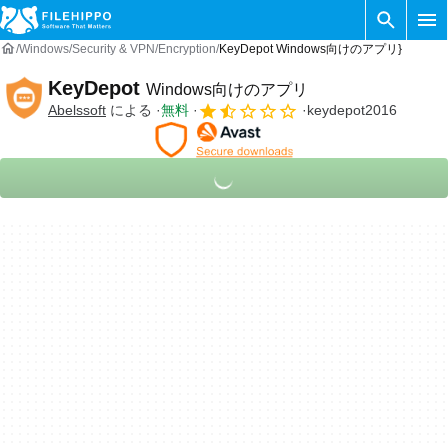
Windows
Security & VPN
Encryption
KeyDepot Windows向けのアプリ}
KeyDepot
Windows向けのアプリ
Abelssoft
による
無料
keydepot2016