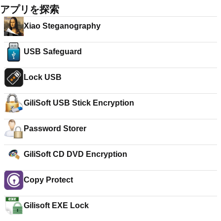
アプリを探索
Xiao Steganography
USB Safeguard
Lock USB
GiliSoft USB Stick Encryption
Password Storer
GiliSoft CD DVD Encryption
Copy Protect
Gilisoft EXE Lock