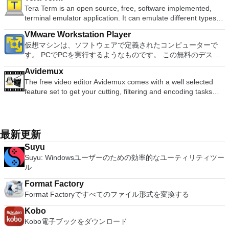
めのポータブル デバイスとの同期、さらには家中のデバイス
BIOSが必要です。
Microsoft Office Access 2007。 Microsoft Office Excel 2007。
オンのミニビューでYouTubeライブを見る YouTubeおよび
す。 各デバイスでVNC Viewerにサインインして、すべてのデ
Tera Term is an open source, free, software implemented,
Although it is a free suite, WPS Office 2016 Free comes with
との共有も、すべて1か所で行えます。 シンプルなデザイン -
Microsoft Office InfoPath 2007。 Microsoft Office OneNote
Vimeoで4K HDRおよび360ビデオを再生 VRエクスペリエンス
バイス間の接続をバックアップおよび同期します。 仮想キー
terminal emulator application. It can emulate different types of
many innovative features, including a useful a paragraph
まったく新しい外観でデジタル エンターテイメントを楽しめ
2007。 Microsoft Office PowerPoint 2007。 Microsoft Office
の向上：Microsoft Mixed Realityヘッドセット、HTC、VIVE、
ボードの上のスクロールバーには、Command / Windowsなど
computer terminals, from DEC VT100 to DEC VT382, and it
adjustment tool int he Writer program. It has an Office to PDF
ます。 大好きな音楽をより多く - デジタル音楽体験がさらに
Publisher 2007。 Microsoft Office Visio 2007。 Microsoft
およびOculus Riftをサポート Fire TVとキャストのサポート
VMware Workstation Player
の高度なキーが含まれています。 Bluetoothキーボードのサポ
supports telnet, SSH 1 & 2 and serial port connections. It also
converter, automatic spell checking and word count features.
楽しくなります。 エンターテイメントをすべて1つの場所に -
Office Word 2007。 2007 Microsoft Officeプログラムのこの
注：これは商用トライアルです。
仮想マシンは、ソフトウェアで定義されたコンピューターで
ート。 VNC Connectサブスクリプションには、無料、有料、
has a built-in macro scripting language and some other useful
It also has some neat tools such as the Watermark in
音楽、ビデオ、写真、録画したテレビ番組をすべて保存して楽
Microsoft Save as PDFまたはXPSアドインは、2007 Microsoft
す。 PCでPCを実行するようなものです。 この無料のデスク
試用の3つのバージョンがあります。 制御する必要のあるマシ
plugins. Key features include: Automatically creates logs with
document, and converting PowerPoint to Word document
しめます。 どこでも楽しめる - どこにいても音楽、ビデオ、
Office systemソフトウェアの補足条項であり、2007 Microsoft
トップ仮想化ソフトウェアアプリケーションにより、VMware
ンごとに、RealVNCのWebサイトにアクセスして、各コンピ
unique log names. Supports SSH, standard telnet and serial
support. Overall, WPS Office 2016 Free is a good alternative
写真にアクセスできます。
Office systemソフトウェアのライセンス条項の対象となりま
Avidemux
Workstation、VMware Fusion、VMware Server、または
ューターにVNC Connectをダウンロードするだけです。次
ports. Supports dec/digital/vt terminal standards. Tera Term is
to Microsoft's offering. The Writer program is a versatile word
す。 システム要件：サポートされているオペレーティングシ
The free video editor Avidemux comes with a well selected
VMware ESXで作成された仮想マシンを簡単に操作できます。
に、RealVNCアカウントの資格情報を使用して、ローカルマ
a useful application, which allows the connection to any
processor; the Presentation program is an easy to use and
ステム。 Windows Server 2003、Windows Vista、Windows
feature set to get your cutting, filtering and encoding tasks
主な機能は次のとおりです。 1台のPCで複数のオペレーティ
シンでVNC Viewerにサインインします。そこから、コンピュ
remote Telnet or SSH hosts. It sports a clean and crisp layout
effective slide show maker that helps you to create impressive
XP Service Pack 2。
done. It reads and writes many file types (AVI, DVD, MPEG,
ングシステムを同時に実行します。 インストールや構成の問
ーターを確認して接続できます。 VNC Connectを使用する
that is easy to work with. The application does not take a long
multimedia presentations; and the Spreadsheets program is
MP4, ASF, MKV) and comes with a variety of common codecs
題なしに、事前構成された製品の利点を体験してください。
と、セッションはエンドツーエンドで暗号化されます。アプリ
time to wrap your head around and is also very light on
both a flexible and a powerful spreadsheet application.
and filters. Avidemux automates your tasks by creating
ホストコンピューターと仮想マシン間でデータを共有します。
はすぐに各コンピューターをパスワードで保護します。コンピ
system resources. So, if you need a free terminal emulator,
projects and putting them into the job queue. Features: Non-
32ビットと64ビットの両方の仮想マシンを実行します。 2-
最新更新
ューターへのログインに使用するのと同じユーザー名とパスワ
which is easy to master and supports remote Telnet or SSH
linear video editing Apply filters and effects Transcode into
way Virtual SMPを活用します。 サードパーティの仮想マシン
ードを入力するだけです。 WIN 7,8,8.1,10をサポートしま
host connections then Tera Term is a good choice.
Suyu
various formats Insert or extract audio streams Subtitle
とイメージを使用します。 ホストコンピューターと仮想マシ
す。 VNC ViewerのMacバージョンをお探しですか？ここから
Suyu: Windowsユーザーのための効率的なユーティリティツー
processor Project system Powerful scripting capabilities
ン間でデータを共有します。 幅広いホストおよびゲストオペ
ダウンロード
ル
Graphical or command line interfaces Video encoders:
レーティングシステムのサポート。 USB 2.0デバイスのサポー
MPEG-4 AVC, XviD, MPEG-4 ASP, MPEG-2 Video, MPEG-1
ト。 起動時にアプライアンス情報を取得します。 直感的なホ
Format Factory
Video, DV, ... Audio encoders: AC-3, AAC, MP3, MP2, Vorbis,
ームページインターフェイスを介して仮想マシンに簡単にアク
Format Factoryですべてのファイル形式を変換する
PCM, ... Container: AVI, MPEG-PS/TS, MP4, MKV, FLV, OGM,
セスできます。 VMware Playerは、Microsoft Virtual Server仮
...
想マシンまたはMicrosoft Virtual PC仮想マシンもサポートして
Kobo
います。
Kobo電子ブックをダウンロード