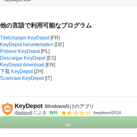
他の言語で利用可能なプログラム
Télécharger KeyDepot
KeyDepot herunterladen
Pobierz KeyDepot
Descargar KeyDepot
KeyDepot download
下载 KeyDepot
Scaricare KeyDepot
KeyDepot
Windows向けのアプリ
Abelssoft
による
無料
keydepot2016