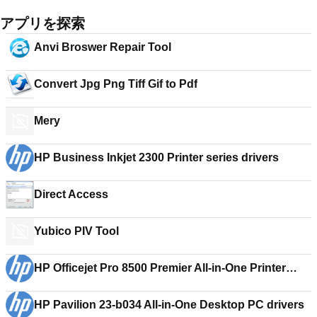
アプリを探索
Anvi Broswer Repair Tool
Convert Jpg Png Tiff Gif to Pdf
Mery
HP Business Inkjet 2300 Printer series drivers
Direct Access
Yubico PIV Tool
HP Officejet Pro 8500 Premier All-in-One Printer
drivers
HP Pavilion 23-b034 All-in-One Desktop PC drivers