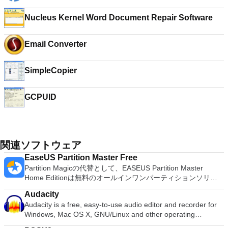
Nucleus Kernel Word Document Repair Software
Email Converter
SimpleCopier
GCPUID
関連ソフトウェア
EaseUS Partition Master Free
Partition Magicの代替として、EASEUS Partition Master
Home Editionは無料のオールインワンパーティションソリュ
ーションおよびディスク管理ユーティリティです。パーティシ
Audacity
ョンの拡張（特にシステムドライブ用）、ディスク領域の管
Audacity is a free, easy-to-use audio editor and recorder for
理、MBRおよびGUIDパーティションテーブル（GPT）ディス
Windows, Mac OS X, GNU/Linux and other operating
クのディスク領域不足の問題の解決を可能にします。 パーテ
systems. You can use Audacity to: Record live audio. Convert
ィションのサイズ変更/移動システムドライブを拡張するディ