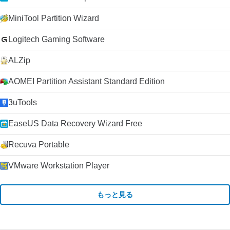
MiniTool Partition Wizard
Logitech Gaming Software
ALZip
AOMEI Partition Assistant Standard Edition
3uTools
EaseUS Data Recovery Wizard Free
Recuva Portable
VMware Workstation Player
もっと見る