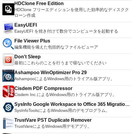
ン間でデータを共有します。 幅広いホストおよびゲストオペ
HDClone Free Edition
who are a little skeptical about making the leap over to
レーティングシステムのサポート。 USB 2.0デバイスのサポー
HDClone フリーエディションを使用した効率的なディスクク
Windows 10. By utilizing an app like this, you'll get to try out
ト。 起動時にアプライアンス情報を取得します。 直感的なホ
ローン作成
all of Windows 10's new features in a safe sandboxed
ームページインターフェイスを介して仮想マシンに簡単にアク
environment, without the need to install the OS natively.
セスできます。 VMware Playerは、Microsoft Virtual Server仮
EasyUEFI
VMware Workstation Pro doesn't just support Microsofts OS,
想マシンまたはMicrosoft Virtual PC仮想マシンもサポートして
EasyUEFI を焼き付けて数分でコンピュータを起動する
you can also install Linux VMs, including Ubuntu, Red Hat,
います。
Fedora, and lots of other distributions as well. Overall,
File Viewer Plus
Workstation Pro offers high performance, strong reliability,
編集機能を備えた包括的なファイルビューア
and cutting edge features that make it stand out from the
crowd. The full version is a little pricey, but you do get what
Don't Sleep
you pay for.
最初にこれらのことを行うまで寝ないでください
Ashampoo WinOptimizer Pro 29
AshampooによるWindows用のトライアル版アプリ。
Cisdem PDF Compressor
Cisdem Inc.によるWindows用のトライアル版アプリ。
SysInfo Google Workspace to Office 365 Migration
SysInfoToolsによるWindows用のデモプログラム。
Tool
TrustVare PST Duplicate Remover
TrustVareによるWindows用デモアプリ。