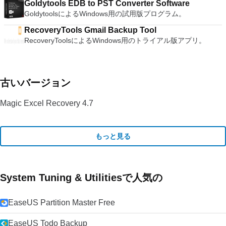
Goldytools EDB to PST Converter Software
GoldytoolsによるWindows用の試用版プログラム。
RecoveryTools Gmail Backup Tool
RecoveryToolsによるWindows用のトライアル版アプリ。
古いバージョン
Magic Excel Recovery 4.7
もっと見る
System Tuning & Utilitiesで人気の
EaseUS Partition Master Free
EaseUS Todo Backup