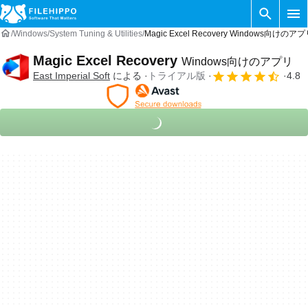
Windows
System Tuning & Utilities
Magic Excel Recovery Windows向けのアプ
Magic Excel Recovery
Windows向けのアプリ
East Imperial Soft
による
トライアル版
4.8