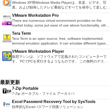
主な機能は次のとおりです。 クラウドサービスを介してVNC
processing and analysis. 100% compatible with MS Office
Windows XP用Windows Media Playerは、音楽、ビデオ、写
語、スペイン語、フランス語、フルバツキー、イタリア語、ラ
XPS形式の電子メール添付ファイルとして送信することもでき
新機能は次のとおりです。 4K DHR向けに最適化 Ultra HD
Connectを実行しているコンピューターに接続します。 Apple
document file types (.docx, .pptx, .xlsx, etc.). Thousands of
真、および録画したテレビ番組などすべてを保存して楽しむ最
トヴィエシュ、リエトゥビウ、マジャール、オランダ、ノルス
ます（特定の機能はプログラムによって異なります）。 この
Blu-ray、4K、HEVC / H.265およびHDR10コンテンツをサポー
Screen Sharing（ARD）などのサードパーティ製のVNC互換
free document templates. Built-in PDF reader. Mobile device
適な機能を搭載しています。 再生、表示、外出先で楽しむた
ク、ポルスキ、ポルトガル、ポルトガル、スロヴェンスキー、
ダウンロードは、次のOfficeプログラムで動作します。
ト全画面モードで21：9モニターで2.35：1の映画を見る常時
ソフトウェアを実行しているコンピューターに直接接続しま
VMware Workstation Pro
support (iOS and Android). WPS Cloud Storage included.
めのポータブル デバイスとの同期、さらには家中のデバイス
スロベンツキー、スロヴェンスキーSrpski、Suomi、
Microsoft Office Access 2007。 Microsoft Office Excel 2007。
オンのミニビューでYouTubeライブを見る YouTubeおよび
す。 各デバイスでVNC Viewerにサインインして、すべてのデ
There are numerous virtual environment provides on the
Although it is a free suite, WPS Office 2016 Free comes with
との共有も、すべて1か所で行えます。 シンプルなデザイン -
Svenska、Türkçe。
Microsoft Office InfoPath 2007。 Microsoft Office OneNote
Vimeoで4K HDRおよび360ビデオを再生 VRエクスペリエンス
バイス間の接続をバックアップおよび同期します。 仮想キー
market today, some put ease of use above functionality, other
many innovative features, including a useful a paragraph
まったく新しい外観でデジタル エンターテイメントを楽しめ
2007。 Microsoft Office PowerPoint 2007。 Microsoft Office
の向上：Microsoft Mixed Realityヘッドセット、HTC、VIVE、
ボードの上のスクロールバーには、Command / Windowsなど
place integration above stability. VMware Workstation Pro is
adjustment tool int he Writer program. It has an Office to PDF
ます。 大好きな音楽をより多く - デジタル音楽体験がさらに
Publisher 2007。 Microsoft Office Visio 2007。 Microsoft
およびOculus Riftをサポート Fire TVとキャストのサポート
Tera Term
の高度なキーが含まれています。 Bluetoothキーボードのサポ
the easiest to use, the fastest and the most reliable app when
converter, automatic spell checking and word count features.
楽しくなります。 エンターテイメントをすべて1つの場所に -
Office Word 2007。 2007 Microsoft Officeプログラムのこの
注：これは商用トライアルです。
Tera Term is an open source, free, software implemented,
ート。 VNC Connectサブスクリプションには、無料、有料、
it comes to evaluating a new OS, or new software apps and
It also has some neat tools such as the Watermark in
音楽、ビデオ、写真、録画したテレビ番組をすべて保存して楽
Microsoft Save as PDFまたはXPSアドインは、2007 Microsoft
terminal emulator application. It can emulate different types of
試用の3つのバージョンがあります。 制御する必要のあるマシ
patches, in an isolated and safe virtualized environment. Key
document, and converting PowerPoint to Word document
しめます。 どこでも楽しめる - どこにいても音楽、ビデオ、
Office systemソフトウェアの補足条項であり、2007 Microsoft
computer terminals, from DEC VT100 to DEC VT382, and it
ンごとに、RealVNCのWebサイトにアクセスして、各コンピ
Features include: Powerful 3D Graphics - DirectX 10* and
support. Overall, WPS Office 2016 Free is a good alternative
写真にアクセスできます。
Office systemソフトウェアのライセンス条項の対象となりま
VMware Workstation Player
supports telnet, SSH 1 & 2 and serial port connections. It also
ューターにVNC Connectをダウンロードするだけです。次
OpenGL 3.3 support. VMware Compatibility - Create one; Run
to Microsoft's offering. The Writer program is a versatile word
す。 システム要件：サポートされているオペレーティングシ
仮想マシンは、ソフトウェアで定義されたコンピューターで
has a built-in macro scripting language and some other useful
に、RealVNCアカウントの資格情報を使用して、ローカルマ
anywhere on VMware software. vSphere and vCloud Air
processor; the Presentation program is an easy to use and
ステム。 Windows Server 2003、Windows Vista、Windows
す。 PCでPCを実行するようなものです。 この無料のデスク
plugins. Key features include: Automatically creates logs with
シンでVNC Viewerにサインインします。そこから、コンピュ
Support - Drag and drop VMs between environments.
effective slide show maker that helps you to create impressive
XP Service Pack 2。
トップ仮想化ソフトウェアアプリケーションにより、VMware
unique log names. Supports SSH, standard telnet and serial
ーターを確認して接続できます。 VNC Connectを使用する
Restricted and Encrypted VMs - Protection and performance
multimedia presentations; and the Spreadsheets program is
Workstation、VMware Fusion、VMware Server、または
ports. Supports dec/digital/vt terminal standards. Tera Term is
と、セッションはエンドツーエンドで暗号化されます。アプリ
enhancements. Expiring Virtual Machines - Time-limited
both a flexible and a powerful spreadsheet application.
VMware ESXで作成された仮想マシンを簡単に操作できます。
a useful application, which allows the connection to any
はすぐに各コンピューターをパスワードで保護します。コンピ
virtual machines. Latest Hardware Support - Broadwell and
主な機能は次のとおりです。 1台のPCで複数のオペレーティ
remote Telnet or SSH hosts. It sports a clean and crisp layout
最新更新
ューターへのログインに使用するのと同じユーザー名とパスワ
Haswell CPU support. Enterprise Quality Virtual Machines -
ングシステムを同時に実行します。 インストールや構成の問
that is easy to work with. The application does not take a long
ードを入力するだけです。 WIN 7,8,8.1,10をサポートしま
16 vCPUs, 8TB virtual disks, and 64GB memory. Enhanced
7-Zip Portable
題なしに、事前構成された製品の利点を体験してください。
time to wrap your head around and is also very light on
す。 VNC ViewerのMacバージョンをお探しですか？ここから
IPv6 Support - IPv6-to-IPv4 NAT (6to4 and 4to6). Virtual
7-Zip ポータブル - ファイル アーカイバ
ホストコンピューターと仮想マシン間でデータを共有します。
system resources. So, if you need a free terminal emulator,
ダウンロード
Machine Video Memory - Up to 2GB. Enhanced Connectivity -
32ビットと64ビットの両方の仮想マシンを実行します。 2-
which is easy to master and supports remote Telnet or SSH
USB 3.0, Bluetooth, HD audio, printers, and Skype support.
Excel Password Recovery Tool by SysTools
way Virtual SMPを活用します。 サードパーティの仮想マシン
host connections then Tera Term is a good choice.
High Resolution Displays - 4K UHD and QHD+ support.
効率的なExcelパスワード回復ソリューション
とイメージを使用します。 ホストコンピューターと仮想マシ
VMware Workstation Pro is a perfect choice for those of you