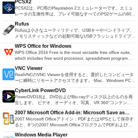
PCSX2
tapes and records into digital recordings or CDs. Edit Ogg
スクとパーティションをコピーパーティションをマージ分割パ
PCSX2は、PC用のPlaystation 2エミュレーターです。エミュ
Vorbis, MP3, WAV or AIFF sound files. Cut, copy, splice or mix
ーティション空き領域を再分配するダイナミックディスクの変
レータの互換性率は、プレイ可能なすべてのPS2ゲームの80％
sounds together. Change the speed or pitch of a recording.
換パーティションを回復する
以上を誇っています。かなり強力なコンピューターを所有して
Add new effects with LADSPA plug-ins. And more!
Rufus
いる場合、PCSX2は優れたエミュレーターです。また、この
Rufusは小さなユーティリティで、USBキーやペンドライブ、
アプリケーションはローエンドコンピューターのサポートも提
メモリスティックなどの起動可能なUSBフラッシュドライブを
供するため、Playstation 2コンソールのすべての所有者は、
フォーマットおよび作成できます。 Rufusは、次のシナリオで
PCで動作するゲームを見ることができます。 PCSX2エミュレ
WPS Office for Windows
役立ちます。 Windows、Linux、およびUEFI用の起動可能な
ーターを使用すると、PS2コントローラーを使用して、本物の
WPS Office 2016 Free is the most versatile free office suite,
ISOからUSBインストールメディアを作成する必要がある場
プレイステーション体験をシミュレートできます。このアプリ
which includes free word processor, spreadsheet program
合。 OSがインストールされていないシステムで作業する必要
ケーションでは、ディスクからゲームを直接実行することも、
and presentation maker. With these three programs you will
がある場合。 BIOSまたはその他のファームウェアをDOSから
ハードドライブからISOイメージとして実行することもできま
VNC Viewer
easily be able to deal with any office related tasks. WPS
フラッシュする必要がある場合。 低レベルのユーティリティ
す。 主な機能は次のとおりです。 Savestates：ボタンを1つ
RealVNCのVNC Viewerを使用すると、選択したコンピュータ
Office 2016 Free has multiple language support for English,
を実行する必要がある場合。 Rufusは次の* ISOで動作しま
押すだけで、ゲームの現在の「状態」を保存できます。 無制
ーに瞬時にリモートアクセスできます。 Mac、Windows PC、
French, German, Spanish, Portuguese,Russian and Polish
す：Arch Linux、Archbang、BartPE / pebuilder、CentOS、
限のメモリーカード：好きなだけメモリーカードを保存でき、
またはLinuxマシン、世界中のどこからでも。 VNC Viewerを
languages. To switch between languages requires only a
Damn Small Linux、Fedora、FreeDOS、Gentoo、
8MBから64MBまでの単一の物理カードに制限されなくなりま
CyberLink PowerDVD
使用すると、コンピューターのデスクトップを表示したり、コ
single click! Despite being a free suite, WPS Office comes
gNewSense、Hiren&#39;s Boot CD、LiveXP、Knoppix、
した。 高解像度グラフィックス：PCSX2を使用すると、
PowerDVD18は、DVDおよびBlu-rayディスク以上のものを再
ンピューターの前に直接座っているかのようにマウスとキーボ
with many innovative features, such as the paragraph
Kubuntu、Linux Mint、NT Password Registry Editor、
1080pまたは4K HDでゲームをプレイできます。 全体とし
生します。 ビデオ、オーディオ、写真、VR 360°コンテン
ードを制御したりできます。 VNC Viewerは、インストールと
adjustment tool and multiple tabbed feature. It also has a PDF
OpenSUSE、Parted Magic、Slackware、Tails、Trinity
て、PCSX2 PS2エミュレーターの機能は優れています。 PS2
ツ、さらにはYouTubeやVimeoにとっても、PowerDVD18は重
使用が簡単です。制御したいデバイスでインストーラーを実行
converter, spell check and word count feature. WPS Office
Rescue Kit、Ubuntu、Ultimate Boot CD、Windows XP（SP2
2007 Microsoft Office Add-in: Microsoft Save as
ゲームを高い精度でエミュレートでき、Windowsとエミュレ
要なエンターテイメントの仲間です。 Ultra HD HDR TVとサ
し、指示に従ってください。オプションで、Windowsでのリ
2016 Personal Edition supports switching language UI,File
以降）、Windows Server 2003 R2、Windows Vista、
2007 Microsoft Officeアドイン：PDFまたはXPSとして保存す
ーターを切り替えることができます。欠点は、高速ゲームに苦
PDF or XPS
ラウンドサウンドシステムの可能性を解き放ち、360°ビデオ
モート展開に使用可能なMSIがあります。デスクトッププラッ
Roaming and Docer online templates. Key features include:
Windows 7、Windows 8。 *このリストは完全ではありませ
ると、8つの2007 Microsoft OfficeプログラムでPDFおよび
労し、時々フリーズまたはクラッシュすることです。* PCSX2
の増え続けるコレクションへのアクセスで仮想世界に没頭する
トフォームにVNC Viewerをインストールする権限がない場合
Writer Efficient word processor. Presentation Multimedia
ん。 サポートされている言語は次のとおりです。インドネシ
XPS形式にエクスポートして保存できます。このツールを使用
を使用するには、コンソールから抽出できるPlaystation 2
か、PCまたはラップトップでの比類のない再生サポートと独
は、スタンドアロンオプションを選択する必要があります。
presentations creator. Spreadsheets Powerful tool for data
Windows Media Player
ア語、マレーシア語、セシュティナ、ダンスク、ドイツ語、英
すると、これらのプログラムのサブセットでPDF形式および
BIOSが必要です。
自の強化により、どこにいても簡単にリラックスできます。