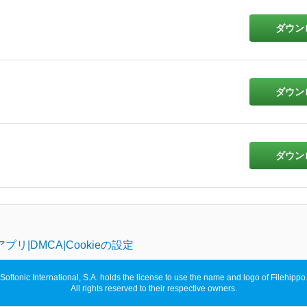
ダウン
ダウン
ダウン
アプリ
DMCA
Cookieの設定
Softonic International, S.A. holds the license to use the name and logo of Filehippo
All rights reserved to their respective owners.