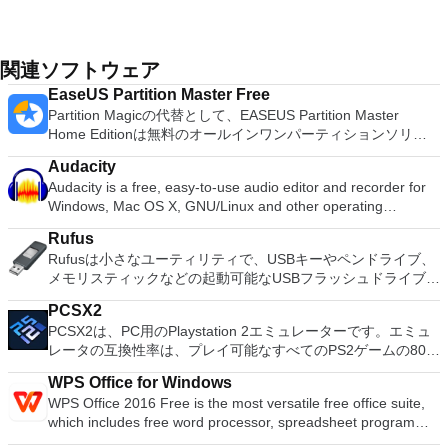
関連ソフトウェア
EaseUS Partition Master Free
Partition Magicの代替として、EASEUS Partition Master
Home Editionは無料のオールインワンパーティションソリュ
ーションおよびディスク管理ユーティリティです。パーティシ
Audacity
ョンの拡張（特にシステムドライブ用）、ディスク領域の管
Audacity is a free, easy-to-use audio editor and recorder for
理、MBRおよびGUIDパーティションテーブル（GPT）ディス
Windows, Mac OS X, GNU/Linux and other operating
クのディスク領域不足の問題の解決を可能にします。 パーテ
systems. You can use Audacity to: Record live audio. Convert
ィションのサイズ変更/移動システムドライブを拡張するディ
Rufus
tapes and records into digital recordings or CDs. Edit Ogg
スクとパーティションをコピーパーティションをマージ分割パ
Rufusは小さなユーティリティで、USBキーやペンドライブ、
Vorbis, MP3, WAV or AIFF sound files. Cut, copy, splice or mix
ーティション空き領域を再分配するダイナミックディスクの変
メモリスティックなどの起動可能なUSBフラッシュドライブを
sounds together. Change the speed or pitch of a recording.
換パーティションを回復する
フォーマットおよび作成できます。 Rufusは、次のシナリオで
Add new effects with LADSPA plug-ins. And more!
PCSX2
役立ちます。 Windows、Linux、およびUEFI用の起動可能な
PCSX2は、PC用のPlaystation 2エミュレーターです。エミュ
ISOからUSBインストールメディアを作成する必要がある場
レータの互換性率は、プレイ可能なすべてのPS2ゲームの80％
合。 OSがインストールされていないシステムで作業する必要
以上を誇っています。かなり強力なコンピューターを所有して
がある場合。 BIOSまたはその他のファームウェアをDOSから
WPS Office for Windows
いる場合、PCSX2は優れたエミュレーターです。また、この
フラッシュする必要がある場合。 低レベルのユーティリティ
WPS Office 2016 Free is the most versatile free office suite,
アプリケーションはローエンドコンピューターのサポートも提
を実行する必要がある場合。 Rufusは次の* ISOで動作しま
which includes free word processor, spreadsheet program
供するため、Playstation 2コンソールのすべての所有者は、
す：Arch Linux、Archbang、BartPE / pebuilder、CentOS、
and presentation maker. With these three programs you will
PCで動作するゲームを見ることができます。 PCSX2エミュレ