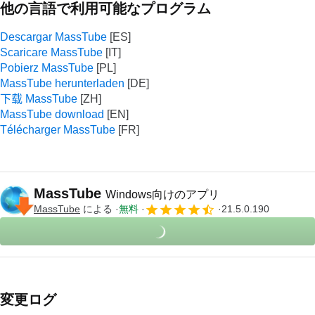
他の言語で利用可能なプログラム
Descargar MassTube
Scaricare MassTube
Pobierz MassTube
MassTube herunterladen
下载 MassTube
MassTube download
Télécharger MassTube
MassTube
Windows向けのアプリ
MassTube
による
無料
21.5.0.190
変更ログ