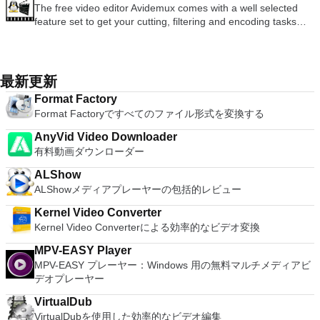
ports. Supports dec/digital/vt terminal standards. Tera Term is
to Microsoft's offering. The Writer program is a versatile word
す。 システム要件：サポートされているオペレーティングシ
The free video editor Avidemux comes with a well selected
VMware ESXで作成された仮想マシンを簡単に操作できます。
に、RealVNCアカウントの資格情報を使用して、ローカルマ
a useful application, which allows the connection to any
processor; the Presentation program is an easy to use and
ステム。 Windows Server 2003、Windows Vista、Windows
feature set to get your cutting, filtering and encoding tasks
主な機能は次のとおりです。 1台のPCで複数のオペレーティ
シンでVNC Viewerにサインインします。そこから、コンピュ
remote Telnet or SSH hosts. It sports a clean and crisp layout
effective slide show maker that helps you to create impressive
XP Service Pack 2。
done. It reads and writes many file types (AVI, DVD, MPEG,
ングシステムを同時に実行します。 インストールや構成の問
ーターを確認して接続できます。 VNC Connectを使用する
that is easy to work with. The application does not take a long
multimedia presentations; and the Spreadsheets program is
MP4, ASF, MKV) and comes with a variety of common codecs
題なしに、事前構成された製品の利点を体験してください。
と、セッションはエンドツーエンドで暗号化されます。アプリ
time to wrap your head around and is also very light on
both a flexible and a powerful spreadsheet application.
and filters. Avidemux automates your tasks by creating
ホストコンピューターと仮想マシン間でデータを共有します。
はすぐに各コンピューターをパスワードで保護します。コンピ
system resources. So, if you need a free terminal emulator,
projects and putting them into the job queue. Features: Non-
32ビットと64ビットの両方の仮想マシンを実行します。 2-
最新更新
ューターへのログインに使用するのと同じユーザー名とパスワ
which is easy to master and supports remote Telnet or SSH
linear video editing Apply filters and effects Transcode into
way Virtual SMPを活用します。 サードパーティの仮想マシン
ードを入力するだけです。 WIN 7,8,8.1,10をサポートしま
host connections then Tera Term is a good choice.
Format Factory
various formats Insert or extract audio streams Subtitle
とイメージを使用します。 ホストコンピューターと仮想マシ
す。 VNC ViewerのMacバージョンをお探しですか？ここから
Format Factoryですべてのファイル形式を変換する
processor Project system Powerful scripting capabilities
ン間でデータを共有します。 幅広いホストおよびゲストオペ
ダウンロード
Graphical or command line interfaces Video encoders:
レーティングシステムのサポート。 USB 2.0デバイスのサポー
AnyVid Video Downloader
MPEG-4 AVC, XviD, MPEG-4 ASP, MPEG-2 Video, MPEG-1
ト。 起動時にアプライアンス情報を取得します。 直感的なホ
有料動画ダウンローダー
Video, DV, ... Audio encoders: AC-3, AAC, MP3, MP2, Vorbis,
ームページインターフェイスを介して仮想マシンに簡単にアク
PCM, ... Container: AVI, MPEG-PS/TS, MP4, MKV, FLV, OGM,
セスできます。 VMware Playerは、Microsoft Virtual Server仮
ALShow
...
想マシンまたはMicrosoft Virtual PC仮想マシンもサポートして
ALShowメディアプレーヤーの包括的レビュー
います。
Kernel Video Converter
Kernel Video Converterによる効率的なビデオ変換
MPV-EASY Player
MPV-EASY プレーヤー：Windows 用の無料マルチメディアビ
デオプレーヤー
VirtualDub
VirtualDubを使用した効率的なビデオ編集