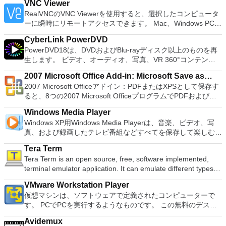
Damn Small Linux、Fedora、FreeDOS、Gentoo、
VNC Viewer
easily be able to deal with any office related tasks. WPS
ーターを使用すると、PS2コントローラーを使用して、本物の
gNewSense、Hiren&#39;s Boot CD、LiveXP、Knoppix、
RealVNCのVNC Viewerを使用すると、選択したコンピュータ
Office 2016 Free has multiple language support for English,
プレイステーション体験をシミュレートできます。このアプリ
Kubuntu、Linux Mint、NT Password Registry Editor、
ーに瞬時にリモートアクセスできます。 Mac、Windows PC、
French, German, Spanish, Portuguese,Russian and Polish
ケーションでは、ディスクからゲームを直接実行することも、
OpenSUSE、Parted Magic、Slackware、Tails、Trinity
またはLinuxマシン、世界中のどこからでも。 VNC Viewerを
languages. To switch between languages requires only a
ハードドライブからISOイメージとして実行することもできま
Rescue Kit、Ubuntu、Ultimate Boot CD、Windows XP（SP2
CyberLink PowerDVD
使用すると、コンピューターのデスクトップを表示したり、コ
single click! Despite being a free suite, WPS Office comes
す。 主な機能は次のとおりです。 Savestates：ボタンを1つ
以降）、Windows Server 2003 R2、Windows Vista、
PowerDVD18は、DVDおよびBlu-rayディスク以上のものを再
ンピューターの前に直接座っているかのようにマウスとキーボ
with many innovative features, such as the paragraph
押すだけで、ゲームの現在の「状態」を保存できます。 無制
Windows 7、Windows 8。 *このリストは完全ではありませ
生します。 ビデオ、オーディオ、写真、VR 360°コンテン
ードを制御したりできます。 VNC Viewerは、インストールと
adjustment tool and multiple tabbed feature. It also has a PDF
限のメモリーカード：好きなだけメモリーカードを保存でき、
ん。 サポートされている言語は次のとおりです。インドネシ
ツ、さらにはYouTubeやVimeoにとっても、PowerDVD18は重
使用が簡単です。制御したいデバイスでインストーラーを実行
converter, spell check and word count feature. WPS Office
8MBから64MBまでの単一の物理カードに制限されなくなりま
2007 Microsoft Office Add-in: Microsoft Save as
ア語、マレーシア語、セシュティナ、ダンスク、ドイツ語、英
要なエンターテイメントの仲間です。 Ultra HD HDR TVとサ
し、指示に従ってください。オプションで、Windowsでのリ
2016 Personal Edition supports switching language UI,File
した。 高解像度グラフィックス：PCSX2を使用すると、
2007 Microsoft Officeアドイン：PDFまたはXPSとして保存す
語、スペイン語、フランス語、フルバツキー、イタリア語、ラ
PDF or XPS
ラウンドサウンドシステムの可能性を解き放ち、360°ビデオ
モート展開に使用可能なMSIがあります。デスクトッププラッ
Roaming and Docer online templates. Key features include:
1080pまたは4K HDでゲームをプレイできます。 全体とし
ると、8つの2007 Microsoft OfficeプログラムでPDFおよび
トヴィエシュ、リエトゥビウ、マジャール、オランダ、ノルス
の増え続けるコレクションへのアクセスで仮想世界に没頭する
トフォームにVNC Viewerをインストールする権限がない場合
Writer Efficient word processor. Presentation Multimedia
て、PCSX2 PS2エミュレーターの機能は優れています。 PS2
XPS形式にエクスポートして保存できます。このツールを使用
ク、ポルスキ、ポルトガル、ポルトガル、スロヴェンスキー、
か、PCまたはラップトップでの比類のない再生サポートと独
は、スタンドアロンオプションを選択する必要があります。
presentations creator. Spreadsheets Powerful tool for data
Windows Media Player
ゲームを高い精度でエミュレートでき、Windowsとエミュレ
すると、これらのプログラムのサブセットでPDF形式および
スロベンツキー、スロヴェンスキーSrpski、Suomi、
自の強化により、どこにいても簡単にリラックスできます。
主な機能は次のとおりです。 クラウドサービスを介してVNC
processing and analysis. 100% compatible with MS Office
Windows XP用Windows Media Playerは、音楽、ビデオ、写
ーターを切り替えることができます。欠点は、高速ゲームに苦
XPS形式の電子メール添付ファイルとして送信することもでき
Svenska、Türkçe。
新機能は次のとおりです。 4K DHR向けに最適化 Ultra HD
Connectを実行しているコンピューターに接続します。 Apple
document file types (.docx, .pptx, .xlsx, etc.). Thousands of
真、および録画したテレビ番組などすべてを保存して楽しむ最
労し、時々フリーズまたはクラッシュすることです。* PCSX2
ます（特定の機能はプログラムによって異なります）。 この
Blu-ray、4K、HEVC / H.265およびHDR10コンテンツをサポー
Screen Sharing（ARD）などのサードパーティ製のVNC互換
free document templates. Built-in PDF reader. Mobile device
適な機能を搭載しています。 再生、表示、外出先で楽しむた
を使用するには、コンソールから抽出できるPlaystation 2
ダウンロードは、次のOfficeプログラムで動作します。
ト全画面モードで21：9モニターで2.35：1の映画を見る常時
ソフトウェアを実行しているコンピューターに直接接続しま
Tera Term
support (iOS and Android). WPS Cloud Storage included.
めのポータブル デバイスとの同期、さらには家中のデバイス
BIOSが必要です。
Microsoft Office Access 2007。 Microsoft Office Excel 2007。
オンのミニビューでYouTubeライブを見る YouTubeおよび
す。 各デバイスでVNC Viewerにサインインして、すべてのデ
Tera Term is an open source, free, software implemented,
Although it is a free suite, WPS Office 2016 Free comes with
との共有も、すべて1か所で行えます。 シンプルなデザイン -
Microsoft Office InfoPath 2007。 Microsoft Office OneNote
Vimeoで4K HDRおよび360ビデオを再生 VRエクスペリエンス
バイス間の接続をバックアップおよび同期します。 仮想キー
terminal emulator application. It can emulate different types of
many innovative features, including a useful a paragraph
まったく新しい外観でデジタル エンターテイメントを楽しめ
2007。 Microsoft Office PowerPoint 2007。 Microsoft Office
の向上：Microsoft Mixed Realityヘッドセット、HTC、VIVE、
ボードの上のスクロールバーには、Command / Windowsなど
computer terminals, from DEC VT100 to DEC VT382, and it
adjustment tool int he Writer program. It has an Office to PDF
ます。 大好きな音楽をより多く - デジタル音楽体験がさらに
Publisher 2007。 Microsoft Office Visio 2007。 Microsoft
およびOculus Riftをサポート Fire TVとキャストのサポート
VMware Workstation Player
の高度なキーが含まれています。 Bluetoothキーボードのサポ
supports telnet, SSH 1 & 2 and serial port connections. It also
converter, automatic spell checking and word count features.
楽しくなります。 エンターテイメントをすべて1つの場所に -
Office Word 2007。 2007 Microsoft Officeプログラムのこの
注：これは商用トライアルです。
仮想マシンは、ソフトウェアで定義されたコンピューターで
ート。 VNC Connectサブスクリプションには、無料、有料、
has a built-in macro scripting language and some other useful
It also has some neat tools such as the Watermark in
音楽、ビデオ、写真、録画したテレビ番組をすべて保存して楽
Microsoft Save as PDFまたはXPSアドインは、2007 Microsoft
す。 PCでPCを実行するようなものです。 この無料のデスク
試用の3つのバージョンがあります。 制御する必要のあるマシ
plugins. Key features include: Automatically creates logs with
document, and converting PowerPoint to Word document
しめます。 どこでも楽しめる - どこにいても音楽、ビデオ、
Office systemソフトウェアの補足条項であり、2007 Microsoft
トップ仮想化ソフトウェアアプリケーションにより、VMware
ンごとに、RealVNCのWebサイトにアクセスして、各コンピ
unique log names. Supports SSH, standard telnet and serial
support. Overall, WPS Office 2016 Free is a good alternative
写真にアクセスできます。
Office systemソフトウェアのライセンス条項の対象となりま
Avidemux
Workstation、VMware Fusion、VMware Server、または
ューターにVNC Connectをダウンロードするだけです。次