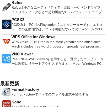
Add new effects with LADSPA plug-ins. And more!
Rufus
すると、これらのプログラムのサブセットでPDF形式および
Rufusは小さなユーティリティで、USBキーやペンドライブ、
XPS形式の電子メール添付ファイルとして送信することもでき
メモリスティックなどの起動可能なUSBフラッシュドライブを
ます（特定の機能はプログラムによって異なります）。 この
フォーマットおよび作成できます。 Rufusは、次のシナリオで
ダウンロードは、次のOfficeプログラムで動作します。
PCSX2
役立ちます。 Windows、Linux、およびUEFI用の起動可能な
Microsoft Office Access 2007。 Microsoft Office Excel 2007。
PCSX2は、PC用のPlaystation 2エミュレーターです。エミュ
ISOからUSBインストールメディアを作成する必要がある場
Microsoft Office InfoPath 2007。 Microsoft Office OneNote
レータの互換性率は、プレイ可能なすべてのPS2ゲームの80％
合。 OSがインストールされていないシステムで作業する必要
2007。 Microsoft Office PowerPoint 2007。 Microsoft Office
以上を誇っています。かなり強力なコンピューターを所有して
がある場合。 BIOSまたはその他のファームウェアをDOSから
Publisher 2007。 Microsoft Office Visio 2007。 Microsoft
WPS Office for Windows
いる場合、PCSX2は優れたエミュレーターです。また、この
フラッシュする必要がある場合。 低レベルのユーティリティ
Office Word 2007。 2007 Microsoft Officeプログラムのこの
WPS Office 2016 Free is the most versatile free office suite,
アプリケーションはローエンドコンピューターのサポートも提
を実行する必要がある場合。 Rufusは次の* ISOで動作しま
Microsoft Save as PDFまたはXPSアドインは、2007 Microsoft
which includes free word processor, spreadsheet program
供するため、Playstation 2コンソールのすべての所有者は、
す：Arch Linux、Archbang、BartPE / pebuilder、CentOS、
Office systemソフトウェアの補足条項であり、2007 Microsoft
and presentation maker. With these three programs you will
PCで動作するゲームを見ることができます。 PCSX2エミュレ
Damn Small Linux、Fedora、FreeDOS、Gentoo、
Office systemソフトウェアのライセンス条項の対象となりま
VNC Viewer
easily be able to deal with any office related tasks. WPS
ーターを使用すると、PS2コントローラーを使用して、本物の
gNewSense、Hiren&#39;s Boot CD、LiveXP、Knoppix、
す。 システム要件：サポートされているオペレーティングシ
RealVNCのVNC Viewerを使用すると、選択したコンピュータ
Office 2016 Free has multiple language support for English,
プレイステーション体験をシミュレートできます。このアプリ
Kubuntu、Linux Mint、NT Password Registry Editor、
ステム。 Windows Server 2003、Windows Vista、Windows
ーに瞬時にリモートアクセスできます。 Mac、Windows PC、
French, German, Spanish, Portuguese,Russian and Polish
ケーションでは、ディスクからゲームを直接実行することも、
OpenSUSE、Parted Magic、Slackware、Tails、Trinity
XP Service Pack 2。
またはLinuxマシン、世界中のどこからでも。 VNC Viewerを
languages. To switch between languages requires only a
ハードドライブからISOイメージとして実行することもできま
Rescue Kit、Ubuntu、Ultimate Boot CD、Windows XP（SP2
使用すると、コンピューターのデスクトップを表示したり、コ
single click! Despite being a free suite, WPS Office comes
す。 主な機能は次のとおりです。 Savestates：ボタンを1つ
以降）、Windows Server 2003 R2、Windows Vista、
ンピューターの前に直接座っているかのようにマウスとキーボ
with many innovative features, such as the paragraph
押すだけで、ゲームの現在の「状態」を保存できます。 無制
Windows 7、Windows 8。 *このリストは完全ではありませ
ードを制御したりできます。 VNC Viewerは、インストールと
adjustment tool and multiple tabbed feature. It also has a PDF
最新更新
限のメモリーカード：好きなだけメモリーカードを保存でき、
ん。 サポートされている言語は次のとおりです。インドネシ
使用が簡単です。制御したいデバイスでインストーラーを実行
converter, spell check and word count feature. WPS Office
8MBから64MBまでの単一の物理カードに制限されなくなりま
ア語、マレーシア語、セシュティナ、ダンスク、ドイツ語、英
Format Factory
し、指示に従ってください。オプションで、Windowsでのリ
2016 Personal Edition supports switching language UI,File
した。 高解像度グラフィックス：PCSX2を使用すると、
語、スペイン語、フランス語、フルバツキー、イタリア語、ラ
Format Factoryですべてのファイル形式を変換する
モート展開に使用可能なMSIがあります。デスクトッププラッ
Roaming and Docer online templates. Key features include:
1080pまたは4K HDでゲームをプレイできます。 全体とし
トヴィエシュ、リエトゥビウ、マジャール、オランダ、ノルス
トフォームにVNC Viewerをインストールする権限がない場合
Writer Efficient word processor. Presentation Multimedia
て、PCSX2 PS2エミュレーターの機能は優れています。 PS2
Kobo
ク、ポルスキ、ポルトガル、ポルトガル、スロヴェンスキー、
は、スタンドアロンオプションを選択する必要があります。
presentations creator. Spreadsheets Powerful tool for data
ゲームを高い精度でエミュレートでき、Windowsとエミュレ