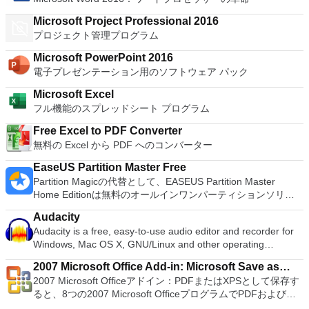
Microsoft Project Professional 2016
プロジェクト管理プログラム
Microsoft PowerPoint 2016
電子プレゼンテーション用のソフトウェア パック
Microsoft Excel
フル機能のスプレッドシート プログラム
Free Excel to PDF Converter
無料の Excel から PDF へのコンバーター
EaseUS Partition Master Free
Partition Magicの代替として、EASEUS Partition Master
Home Editionは無料のオールインワンパーティションソリュ
ーションおよびディスク管理ユーティリティです。パーティシ
Audacity
ョンの拡張（特にシステムドライブ用）、ディスク領域の管
Audacity is a free, easy-to-use audio editor and recorder for
理、MBRおよびGUIDパーティションテーブル（GPT）ディス
Windows, Mac OS X, GNU/Linux and other operating
クのディスク領域不足の問題の解決を可能にします。 パーテ
systems. You can use Audacity to: Record live audio. Convert
ィションのサイズ変更/移動システムドライブを拡張するディ
2007 Microsoft Office Add-in: Microsoft Save as
tapes and records into digital recordings or CDs. Edit Ogg
スクとパーティションをコピーパーティションをマージ分割パ
2007 Microsoft Officeアドイン：PDFまたはXPSとして保存す
PDF or XPS
Vorbis, MP3, WAV or AIFF sound files. Cut, copy, splice or mix
ーティション空き領域を再分配するダイナミックディスクの変
ると、8つの2007 Microsoft OfficeプログラムでPDFおよび
sounds together. Change the speed or pitch of a recording.
換パーティションを回復する
XPS形式にエクスポートして保存できます。このツールを使用