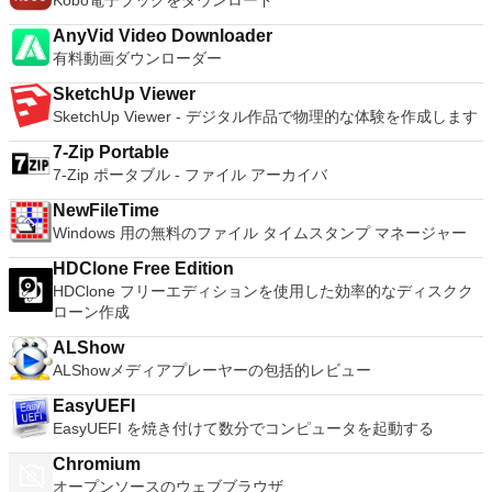
Kobo電子ブックをダウンロード
スロベンツキー、スロヴェンスキーSrpski、Suomi、
主な機能は次のとおりです。 クラウドサービスを介してVNC
processing and analysis. 100% compatible with MS Office
ーターを切り替えることができます。欠点は、高速ゲームに苦
Svenska、Türkçe。
Connectを実行しているコンピューターに接続します。 Apple
document file types (.docx, .pptx, .xlsx, etc.). Thousands of
AnyVid Video Downloader
労し、時々フリーズまたはクラッシュすることです。* PCSX2
Screen Sharing（ARD）などのサードパーティ製のVNC互換
free document templates. Built-in PDF reader. Mobile device
有料動画ダウンローダー
を使用するには、コンソールから抽出できるPlaystation 2
ソフトウェアを実行しているコンピューターに直接接続しま
support (iOS and Android). WPS Cloud Storage included.
BIOSが必要です。
す。 各デバイスでVNC Viewerにサインインして、すべてのデ
SketchUp Viewer
Although it is a free suite, WPS Office 2016 Free comes with
バイス間の接続をバックアップおよび同期します。 仮想キー
SketchUp Viewer - デジタル作品で物理的な体験を作成します
many innovative features, including a useful a paragraph
ボードの上のスクロールバーには、Command / Windowsなど
adjustment tool int he Writer program. It has an Office to PDF
7-Zip Portable
の高度なキーが含まれています。 Bluetoothキーボードのサポ
converter, automatic spell checking and word count features.
7-Zip ポータブル - ファイル アーカイバ
ート。 VNC Connectサブスクリプションには、無料、有料、
It also has some neat tools such as the Watermark in
試用の3つのバージョンがあります。 制御する必要のあるマシ
document, and converting PowerPoint to Word document
NewFileTime
ンごとに、RealVNCのWebサイトにアクセスして、各コンピ
support. Overall, WPS Office 2016 Free is a good alternative
Windows 用の無料のファイル タイムスタンプ マネージャー
ューターにVNC Connectをダウンロードするだけです。次
to Microsoft's offering. The Writer program is a versatile word
に、RealVNCアカウントの資格情報を使用して、ローカルマ
processor; the Presentation program is an easy to use and
HDClone Free Edition
シンでVNC Viewerにサインインします。そこから、コンピュ
effective slide show maker that helps you to create impressive
HDClone フリーエディションを使用した効率的なディスクク
ーターを確認して接続できます。 VNC Connectを使用する
multimedia presentations; and the Spreadsheets program is
ローン作成
と、セッションはエンドツーエンドで暗号化されます。アプリ
both a flexible and a powerful spreadsheet application.
はすぐに各コンピューターをパスワードで保護します。コンピ
ALShow
ューターへのログインに使用するのと同じユーザー名とパスワ
ALShowメディアプレーヤーの包括的レビュー
ードを入力するだけです。 WIN 7,8,8.1,10をサポートしま
す。 VNC ViewerのMacバージョンをお探しですか？ここから
EasyUEFI
ダウンロード
EasyUEFI を焼き付けて数分でコンピュータを起動する
Chromium
オープンソースのウェブブラウザ