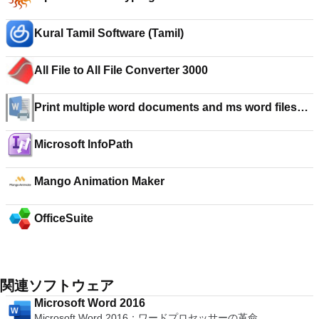
Kural Tamil Software (Tamil)
All File to All File Converter 3000
Print multiple word documents and ms word files
Software
Microsoft InfoPath
Mango Animation Maker
OfficeSuite
関連ソフトウェア
Microsoft Word 2016
Microsoft Word 2016：ワードプロセッサーの革命