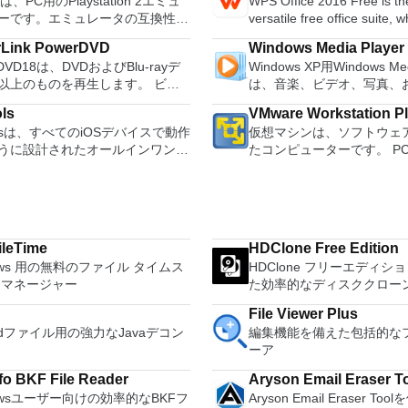
は、PC用のPlaystation 2エミュ
WPS Office 2016 Free is th
udio. Convert tapes and
す。このツールを使用する
ーです。エミュレータの互換性率
versatile free office suite, 
 into digital recordings or CDs.
プログラムのサブセットでP
レイ可能なすべてのPS2ゲームの
free word processor, sprea
gg Vorbis, MP3, WAV or AIFF
びXPS形式の電子メール添
rLink PowerDVD
Windows Media Player
以上を誇っています。かなり強力な
program and presentation 
, splice or mix
して送信することもできま
rDVD18は、DVDおよびBlu-rayデ
Windows XP用Windows Med
ューターを所有している場合、
these three programs you wi
r. Change the speed or
能はプログラムによって異
以上のものを再生します。 ビデ
は、音楽、ビデオ、写真、
X2は優れたエミュレーターです。
able to deal with any office 
f a recording. Add new effects
このダウンロードは、次のOf
ーディオ、写真、VR 360°コンテ
たテレビ番組などすべてを
このアプリケーションはローエン
tasks. WPS Office 2016 Free has
with LADSPA plug-ins. And more!
ラムで動作します。 Microsoft Office
ls
VMware Workstation P
らにはYouTubeやVimeoにとっ
む最適な機能を搭載していま
ピューターのサポートも提供する
multiple language support f
Access 2007。 Microsoft Office Excel
olsは、すべてのiOSデバイスで動作
仮想マシンは、ソフトウェ
PowerDVD18は重要なエンターテ
生、表示、外出先で楽しむ
laystation 2コンソールのすべて
French, German, Spanish,
2007。 Microsoft Office InfoPath
うに設計されたオールインワン
たコンピューターです。 P
す。 Ultra HD HDR TV
ブル デバイスとの同期、
者は、PCで動作するゲームを見
Portuguese,Russian and Po
2007。 Microsoft Office OneNote
dowsベースのアプリケーションで
するようなものです。 こ
ウンドサウンドシステムの可能性
のデバイスとの共有も、す
ます。 PCSX2エミュレー
languages. To switch betw
2007。 Microsoft Office PowerPoint
クトップ仮想化ソフトウェ
放ち、360°ビデオの増え続けるコ
行えます。 シンプルなデザイン - まっ
使用すると、PS2コントローラー
languages requires only a single click!
2007。 Microsoft Office Publisher
iOSファイルおよびデータ管理ツ
ションにより、VMware Work
ョンへのアクセスで仮想世界に没
たく新しい外観でデジタル
して、本物のプレイステーション
Despite being a free suite,
2007。 Microsoft Office Visio 2007。
あると主張しています。この声明
VMware Fusion、VMware
か、PCまたはラップトップでの
イメントを楽しめます。 
シミュレートできます。このアプ
comes with many innovative
Microsoft Office Word 2007。 2
n性についてコメントすることはで
はVMware ESXで作成さ
ない再生サポートと独自の強化に
をより多く - デジタル音
ションでは、ディスクからゲーム
such as the paragraph adju
Microsoft Officeプログ
leTime
HDClone Free Edition
んが、アプリ、写真、音楽、着信
を簡単に操作できます。 
どこにいても簡単にリラックスで
楽しくなります。 エンタ
実行することも、ハードドライブ
and multiple tabbed feature.
Microsoft Save as PD
ows 用の無料のファイル タイムス
HDClone フリーエディシ
の他のマルチメディアファイルを
のとおりです。 1台のPCで複数のオペ
。 新機能は次のとおりです。 4K
をすべて1つの場所に - 音
SOイメージとして実行することも
a PDF converter, spell che
インは、2007 Microsoft Off
 マネージャー
た効率的なディスククロー
管理できます。 また、ジェイル
レーティングシステムを同
に最適化 Ultra HD Blu-ray、
写真、録画したテレビ番組
す。 主な機能は次のとおりで
count feature. WPS Office 
フトウェアの補足条項であり
ク、アクティベーション、バッテ
す。 インストールや構成の
EVC / H.265およびHDR10コンテ
して楽しめます。 どこでも楽
Personal Edition supports s
File Viewer Plus
Microsoft Office syst
iCloudロックのステータスなど、
に、事前構成された製品の
サポート全画面モードで21：9モ
どこにいても音楽、ビデオ
ームの現在の「状態」を保存でき
language UI,File Roaming 
oidファイル用の強力なJavaデコン
編集機能を備えた包括的な
ライセンス条項の対象とな
デバイスのさまざまなステータスを
てください。 ホストコン
で2.35：1の映画を見る常時オン
セスできます。
 無制限のメモリーカード：好き
online templates. Key features include:
ーア
ステム要件：サポートされ
こともできます。 3uToolsは、
仮想マシン間でデータを共
ビューでYouTubeライブを見る
メモリーカードを保存でき、8MB
Writer Efficient word proces
ーティングシステム。 Window
OSおよびiDevice情報も提供しま
32ビットと64ビットの両
ubeおよびVimeoで4K HDRおよび
fo BKF File Reader
Aryson Email Eraser T
4MBまでの単一の物理カードに制
Presentation Multimedia pr
2003、Windows Vista、Wi
ンを実行します。 2-way Virtual SMPを
ビデオを再生 VRエクスペリエンス
dowsユーザー向けの効率的なBKFフ
Aryson Email Eraser T
なくなりました。 高解像度グラ
creator. Spreadsheets Power
Service Pack 2。