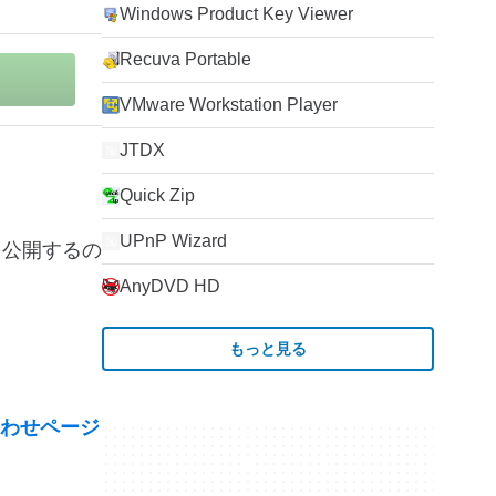
Windows Product Key Viewer
Recuva Portable
VMware Workstation Player
JTDX
Quick Zip
UPnP Wizard
報を公開するの
AnyDVD HD
もっと見る
わせページ