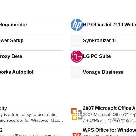
egenerator
HP OfficeJet 7110 Wid
ePrinter - H812a driver
wer Setup
Synkronizer 11
roxy Beta
LG PC Suite
works Autopilot
Vonage Business
ity
2007 Microsoft Office A
y is a free, easy-to-use audio
2007 Microsoft Office
Microsoft Save as PDF
 and recorder for Windows, Mac
たはXPSとして保存すると、
GNU/Linux and other operating
Microsoft Officeプログ
2
WPS Office for Windo
s. You can use Audacity to:
XPS形式にエクスポートし