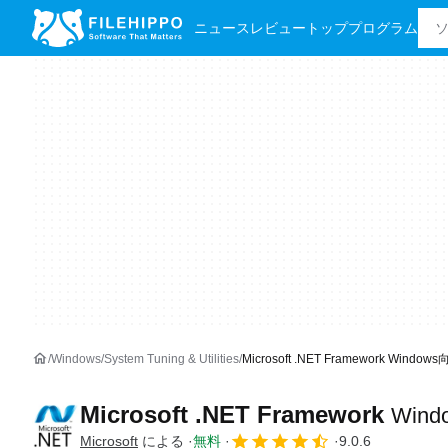
ニュース
レビュー
トッププログラム
Windows
System Tuning & Utilities
Microsoft .NET Framework Wind
Microsoft .NET Framework
Win
Microsoft
による
無料
9.0.6