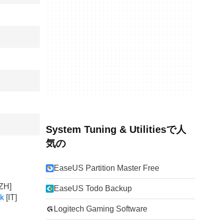
System Tuning & Utilitiesで人
気の
EaseUS Partition Master Free
EaseUS Todo Backup
rk
Logitech Gaming Software