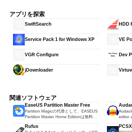
アプリを探索
SwiftSearch
HDD R
Service Pack 1 for Windows XP
VE Po
VGR Configure
Dev P
jDownloader
Virtu
関連ソフトウェア
EaseUS Partition Master Free
Audac
Partition Magicの代替として、EASEUS
Audacit
Partition Master Home Editionは無料の
editor
オールインワンパーティションソリュー
OS X, 
Rufus
PCSX
ションおよびディスク管理ユーティリテ
system