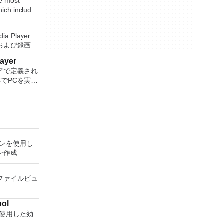
e most
と、これらの
which includes
DF形式およ
dsheet
付ファイルと
maker. With
す（特定の機
ia Player
ll easily be
なります）。
および録画し
related
ficeプログ
保存して楽し
layer
す。 再
or English,
アで定義され
ためのポータ
CでPCを実行
さらには家中
lish
の無料のデス
べて1か所で
een
アアプリケー
station、
 エンターテ
 WPS Office
 Server、また
大好きな音楽
 features,
007
れた仮想マシン
楽体験がさらに
stment tool
ラムのこの
主な機能は次
ーテイメント
 It also has
FまたはXPSアド
ョンを使用し
楽、ビデオ、
ck and word
ice systemソ
ン作成
時に実行しま
をすべて保存
2016
、2007
問題なし
しめる -
witching
emソフトウェアの
利点を体験し
、写真にアク
and Docer
ファイルビュ
ります。 シ
ピューターと
ているオペレ
有します。
sor.
s Server
方の仮想マシ
ool
esentations
ndows XP
oolを使用した効
ful tool for