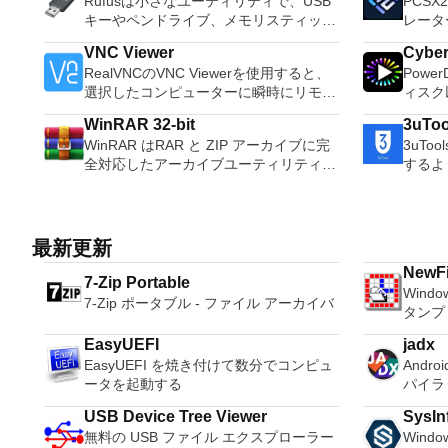
Rufusは小さなユーティリティで、USB
PCSX2
ィです。パーティションの拡張（特にシ
Record live a
キーやペンドライブ、メモリスティック
レータ
ステムドライブ用）、ディスク領域の管
records
などの起動可能なUSBフラッシュドライ
は、プ
理、MBRおよびGUIDパーティションテ
Edit O
VNC Viewer
Cybe
ブをフォーマットおよび作成できます。
80％
ーブル（GPT）ディスクのディスク領域
sound files. Cut, copy
RealVNCのVNC Viewerを使用すると、
Powe
Rufusは、次のシナリオで役立ちます。
コンピ
不足の問題の解決を可能にします。 パ
sounds togethe
選択したコンピューターに瞬時にリモー
ィスク
Windows、Linux、およびUEFI用の起動
PCS
ーティションのサイズ変更/移動システ
pitch o
トアクセスできます。 Mac、Windows
オ、オ
可能なISOからUSBインストールメディ
また、
ムドライブを拡張するディスクとパーテ
WinRAR 32-bit
3uToo
PC、またはLinuxマシン、世界中のどこ
ンツ、さ
アを作成する必要がある場合。 OSがイ
ドコン
ィションをコピーパーティションをマー
WinRAR はRAR と ZIP アーカイブに完
3uTo
からでも。 VNC Viewerを使用すると、
ても、
ンストールされていないシステムで作業
ため、P
ジ分割パーティション空き領域を再分配
全対応したアーカイブユーティリティー
するよ
コンピューターのデスクトップを表示し
イメントの仲間で
する必要がある場合。 BIOSまたはその
の所有
するダイナミックディスクの変換パーテ
で、CAB, ARJ, LZH, TAR, GZ, ACE,
Win
たり、コンピューターの前に直接座って
とサラ
他のファームウェアをDOSからフラッシ
ることができ
ィションを回復する
UUE, BZ2, JAR, ISO, 7Z, Z のアーカイ
す。 3uToolsは、現在利用可能な最も効
いるかのようにマウスとキーボードを制
を解き
ュする必要がある場合。 低レベルのユ
ターを
ブを解凍する事ができます。他のソフト
率的な
御したりできます。 VNC Viewerは、イ
レクシ
ーティリティを実行する必要がある場
を使用
に比べ小容量のアーカイブを作成するの
ールで
ンストールと使用が簡単です。制御した
頭する
最新更新
合。 Rufusは次の* ISOで動作します：
体験を
で、これによりディスクスペースを確保
の信o
いデバイスでインストーラーを実行し、
比類の
Arch Linux、Archbang、BartPE /
リケー
NewFi
する事ができ、送信コストの削減にもな
きませ
7-Zip Portable
指示に従ってください。オプションで、
より、
pebuilder、CentOS、Damn Small
を直接
Wind
ります。 WinRAR はマウスやメニュ
音、そ
Windowsでのリモート展開に使用可能な
きます
7-Zip ポータブル - ファイル アーカイバ
Linux、Fedora、FreeDOS、Gentoo、
からI
タンプ
ー、コマンドラインインターフェースを
簡単に
MSIがあります。デスクトッププラット
DHR向け
gNewSense、Hiren&#39;s Boot CD、
できま
利用した対話型グラフィックインターフ
ブレイ
フォームにVNC Viewerをインストール
4K、H
LiveXP、Knoppix、Kubuntu、Linux
す。 Savestates：ボタンを1つ押すだけ
EasyUEFI
jadx
ェースを提供します。WinRAR は単純な
リー、
する権限がない場合は、スタンドアロン
ンツを
Mint、NT Password Registry Editor、
で、ゲ
EasyUEFI を焼き付けて数分でコンピュ
Andr
質問応答のプロセスで基本的なアーカイ
iOS
オプションを選択する必要があります。
ニター
OpenSUSE、Parted Magic、
ます。
ータを起動する
パイラ
ブ機能に即時アクセスできる特別
表示する
主な機能は次のとおりです。 クラウド
のミニ
Slackware、Tails、Trinity Rescue Kit、
なだけ
な"Wizard"モードを採用することによ
詳細なi
サービスを介してVNC Connectを実行し
YouT
USB Device Tree Viewer
SysIn
Ubuntu、Ultimate Boot CD、Windows
から6
り、他のアーカイブソフトに比べ使用が
す。 3uToolsには、アイコン管理、ガベ
ているコンピューターに接続します。
360
無料の USB ファイル エクスプローラー
Win
XP（SP2以降）、Windows Server 2003
限され