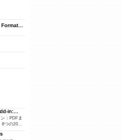
e Format
s
dd-in:
アドイン：PDFま
 or XPS
8つの2007
ラムでPDFおよび
ws
て保存できま