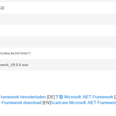
ル語
31d8ac8e265765677
work_V9.0.6.exe
 Framework herunterladen
下载 Microsoft .NET Framework
ET Framework download
Scaricare Microsoft .NET Framewo