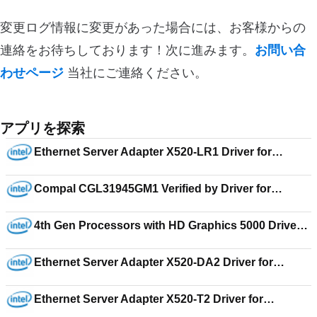
変更ログ情報に変更があった場合には、お客様からの
連絡をお待ちしております！次に進みます。
お問い合
わせページ
当社にご連絡ください。
アプリを探索
Ethernet Server Adapter X520-LR1 Driver for
Windows Server 2008 R2 Enterprise 16.2
Compal CGL31945GM1 Verified by Driver for
Windows XP Media Center Edition v5.0.1.2800
4th Gen Processors with HD Graphics 5000 Driver
for Windows 7 Home Basic 15.31.17.3257
Ethernet Server Adapter X520-DA2 Driver for
Windows Server 2008 R2 for Datacenter 15.4.1
Ethernet Server Adapter X520-T2 Driver for
Windows Server 2003 for Itanium-based Systems