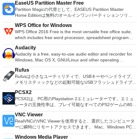
EaseUS Partition Master Free
Partition Magicの代替として、EASEUS Partition Master
Home Editionは無料のオールインワンパーティションソリュ
ーションおよびディスク管理ユーティリティです。パーティシ
WPS Office for Windows
ョンの拡張（特にシステムドライブ用）、ディスク領域の管
WPS Office 2016 Free is the most versatile free office suite,
理、MBRおよびGUIDパーティションテーブル（GPT）ディス
which includes free word processor, spreadsheet program
クのディスク領域不足の問題の解決を可能にします。 パーテ
and presentation maker. With these three programs you will
ィションのサイズ変更/移動システムドライブを拡張するディ
Audacity
easily be able to deal with any office related tasks. WPS
スクとパーティションをコピーパーティションをマージ分割パ
Audacity is a free, easy-to-use audio editor and recorder for
Office 2016 Free has multiple language support for English,
ーティション空き領域を再分配するダイナミックディスクの変
Windows, Mac OS X, GNU/Linux and other operating
French, German, Spanish, Portuguese,Russian and Polish
換パーティションを回復する
systems. You can use Audacity to: Record live audio. Convert
languages. To switch between languages requires only a
Rufus
tapes and records into digital recordings or CDs. Edit Ogg
single click! Despite being a free suite, WPS Office comes
Rufusは小さなユーティリティで、USBキーやペンドライブ、
Vorbis, MP3, WAV or AIFF sound files. Cut, copy, splice or mix
with many innovative features, such as the paragraph
メモリスティックなどの起動可能なUSBフラッシュドライブを
sounds together. Change the speed or pitch of a recording.
adjustment tool and multiple tabbed feature. It also has a PDF
フォーマットおよび作成できます。 Rufusは、次のシナリオで
Add new effects with LADSPA plug-ins. And more!
converter, spell check and word count feature. WPS Office
PCSX2
役立ちます。 Windows、Linux、およびUEFI用の起動可能な
2016 Personal Edition supports switching language UI,File
PCSX2は、PC用のPlaystation 2エミュレーターです。エミュ
ISOからUSBインストールメディアを作成する必要がある場
Roaming and Docer online templates. Key features include:
レータの互換性率は、プレイ可能なすべてのPS2ゲームの80％
合。 OSがインストールされていないシステムで作業する必要
Writer Efficient word processor. Presentation Multimedia
以上を誇っています。かなり強力なコンピューターを所有して
がある場合。 BIOSまたはその他のファームウェアをDOSから
presentations creator. Spreadsheets Powerful tool for data
VNC Viewer
いる場合、PCSX2は優れたエミュレーターです。また、この
フラッシュする必要がある場合。 低レベルのユーティリティ
processing and analysis. 100% compatible with MS Office
RealVNCのVNC Viewerを使用すると、選択したコンピュータ
アプリケーションはローエンドコンピューターのサポートも提
を実行する必要がある場合。 Rufusは次の* ISOで動作しま
document file types (.docx, .pptx, .xlsx, etc.). Thousands of
ーに瞬時にリモートアクセスできます。 Mac、Windows PC、
供するため、Playstation 2コンソールのすべての所有者は、
す：Arch Linux、Archbang、BartPE / pebuilder、CentOS、
free document templates. Built-in PDF reader. Mobile device
またはLinuxマシン、世界中のどこからでも。 VNC Viewerを
PCで動作するゲームを見ることができます。 PCSX2エミュレ
Damn Small Linux、Fedora、FreeDOS、Gentoo、
Windows Media Player
support (iOS and Android). WPS Cloud Storage included.
使用すると、コンピューターのデスクトップを表示したり、コ