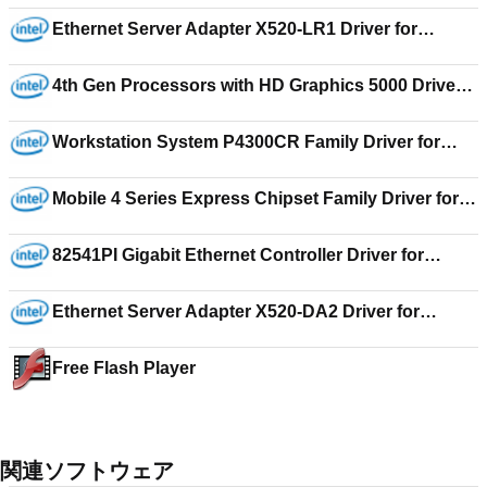
18.3
Ethernet Server Adapter X520-LR1 Driver for
Windows Server 2008 Standard x64 15.4.1
4th Gen Processors with HD Graphics 5000 Driver
for Windows 7 Home Basic 15.31.9.3165
Workstation System P4300CR Family Driver for
Windows Server 2008 R2 6.600.23.00_r2
Mobile 4 Series Express Chipset Family Driver for
Windows Vista Home Basic 15.17.19.2869
82541PI Gigabit Ethernet Controller Driver for
Windows 2000 Server 14.0
Ethernet Server Adapter X520-DA2 Driver for
Windows Server 2008 R2 Enterprise 17.1
Free Flash Player
関連ソフトウェア