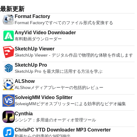
単に使用でき、特別な「ウィザード」モードが含まれているた
はすぐに各コンピューターをパスワードで保護します。コンピ
号化するので安心に使用でき、８兆５千８９０億ギガバイトま
ステム。 Windows Server 2003、Windows Vista、Windows
め、簡単な質問と回答の手順で基本的なアーカイブ機能にすぐ
最新更新
ューターへのログインに使用するのと同じユーザー名とパスワ
でのファイルやアーカイブに対応します。WinRARでは自己解
XP Service Pack 2。
にアクセスできます。 WinRARは、128ビットのキーで
ードを入力するだけです。 WIN 7,8,8.1,10をサポートしま
凍アーカイブやマルチボリュームアーカイブの作成もでき、リ
Format Factory
AES（Advanced Encryption Standard）を使用する業界強度の
す。 VNC ViewerのMacバージョンをお探しですか？ここから
カバリー記録とリカバリー容量により物理的に損傷したアーカ
Format Factoryですべてのファイル形式を変換する
アーカイブ暗号化の利点を提供します。最大8589億ギガバイ
ダウンロード
イブまで再構成することが可能です。
トのサイズのファイルとアーカイブをサポートします。また、
AnyVid Video Downloader
自己解凍型およびマルチボリュームアーカイブを作成する機能
有料動画ダウンローダー
も提供します。回復レコードと回復ボリュームを使用すると、
物理的に破損したアーカイブでも再構築できます。
SketchUp Viewer
SketchUp Viewer - デジタル作品で物理的な体験を作成します
SketchUp Pro
SketchUp Pro を最大限に活用する方法を学ぶ
ALShow
ALShowメディアプレーヤーの包括的レビュー
SolveigMM Video Splitter
SolveigMMビデオスプリッターによる効率的なビデオ編集
Cynthia
シンシア：多用途のオーディオ管理ツール
ChrisPC YTD Downloader MP3 Converter
動画からの効率的なMP3抽出