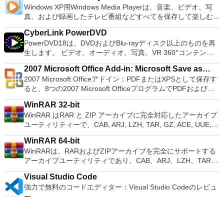
ーターを使用すると、PS2コントローラーを使用して、本物の
gNewSense、Hiren&#39;s Boot CD、LiveXP、Knoppix、
Windows XP用Windows Media Playerは、音楽、ビデオ、写
Although it is a free suite, WPS Office 2016 Free comes with
ンピューターの前に直接座っているかのようにマウスとキーボ
プレイステーション体験をシミュレートできます。このアプリ
Kubuntu、Linux Mint、NT Password Registry Editor、
真、および録画したテレビ番組などすべてを保存して楽しむ最
many innovative features, including a useful a paragraph
ードを制御したりできます。 VNC Viewerは、インストールと
ケーションでは、ディスクからゲームを直接実行することも、
OpenSUSE、Parted Magic、Slackware、Tails、Trinity
適な機能を搭載しています。 再生、表示、外出先で楽しむた
adjustment tool int he Writer program. It has an Office to PDF
使用が簡単です。制御したいデバイスでインストーラーを実行
ハードドライブからISOイメージとして実行することもできま
Rescue Kit、Ubuntu、Ultimate Boot CD、Windows XP（SP2
CyberLink PowerDVD
めのポータブル デバイスとの同期、さらには家中のデバイス
converter, automatic spell checking and word count features.
し、指示に従ってください。オプションで、Windowsでのリ
す。 主な機能は次のとおりです。 Savestates：ボタンを1つ
以降）、Windows Server 2003 R2、Windows Vista、
PowerDVD18は、DVDおよびBlu-rayディスク以上のものを再
との共有も、すべて1か所で行えます。 シンプルなデザイン -
It also has some neat tools such as the Watermark in
モート展開に使用可能なMSIがあります。デスクトッププラッ
押すだけで、ゲームの現在の「状態」を保存できます。 無制
Windows 7、Windows 8。 *このリストは完全ではありませ
生します。 ビデオ、オーディオ、写真、VR 360°コンテン
まったく新しい外観でデジタル エンターテイメントを楽しめ
document, and converting PowerPoint to Word document
トフォームにVNC Viewerをインストールする権限がない場合
限のメモリーカード：好きなだけメモリーカードを保存でき、
ん。 サポートされている言語は次のとおりです。インドネシ
ツ、さらにはYouTubeやVimeoにとっても、PowerDVD18は重
ます。 大好きな音楽をより多く - デジタル音楽体験がさらに
support. Overall, WPS Office 2016 Free is a good alternative
は、スタンドアロンオプションを選択する必要があります。
8MBから64MBまでの単一の物理カードに制限されなくなりま
2007 Microsoft Office Add-in: Microsoft Save as
ア語、マレーシア語、セシュティナ、ダンスク、ドイツ語、英
要なエンターテイメントの仲間です。 Ultra HD HDR TVとサ
楽しくなります。 エンターテイメントをすべて1つの場所に -
to Microsoft's offering. The Writer program is a versatile word
主な機能は次のとおりです。 クラウドサービスを介してVNC
した。 高解像度グラフィックス：PCSX2を使用すると、
2007 Microsoft Officeアドイン：PDFまたはXPSとして保存す
語、スペイン語、フランス語、フルバツキー、イタリア語、ラ
PDF or XPS
ラウンドサウンドシステムの可能性を解き放ち、360°ビデオ
音楽、ビデオ、写真、録画したテレビ番組をすべて保存して楽
processor; the Presentation program is an easy to use and
Connectを実行しているコンピューターに接続します。 Apple
1080pまたは4K HDでゲームをプレイできます。 全体とし
ると、8つの2007 Microsoft OfficeプログラムでPDFおよび
トヴィエシュ、リエトゥビウ、マジャール、オランダ、ノルス
の増え続けるコレクションへのアクセスで仮想世界に没頭する
しめます。 どこでも楽しめる - どこにいても音楽、ビデオ、
effective slide show maker that helps you to create impressive
Screen Sharing（ARD）などのサードパーティ製のVNC互換
て、PCSX2 PS2エミュレーターの機能は優れています。 PS2
XPS形式にエクスポートして保存できます。このツールを使用
ク、ポルスキ、ポルトガル、ポルトガル、スロヴェンスキー、
か、PCまたはラップトップでの比類のない再生サポートと独
写真にアクセスできます。
multimedia presentations; and the Spreadsheets program is
ソフトウェアを実行しているコンピューターに直接接続しま
WinRAR 32-bit
ゲームを高い精度でエミュレートでき、Windowsとエミュレ
すると、これらのプログラムのサブセットでPDF形式および
スロベンツキー、スロヴェンスキーSrpski、Suomi、
自の強化により、どこにいても簡単にリラックスできます。
both a flexible and a powerful spreadsheet application.
す。 各デバイスでVNC Viewerにサインインして、すべてのデ
WinRAR はRAR と ZIP アーカイブに完全対応したアーカイブ
ーターを切り替えることができます。欠点は、高速ゲームに苦
XPS形式の電子メール添付ファイルとして送信することもでき
Svenska、Türkçe。
新機能は次のとおりです。 4K DHR向けに最適化 Ultra HD
バイス間の接続をバックアップおよび同期します。 仮想キー
ユーティリティーで、CAB, ARJ, LZH, TAR, GZ, ACE, UUE,
労し、時々フリーズまたはクラッシュすることです。* PCSX2
ます（特定の機能はプログラムによって異なります）。 この
Blu-ray、4K、HEVC / H.265およびHDR10コンテンツをサポー
ボードの上のスクロールバーには、Command / Windowsなど
BZ2, JAR, ISO, 7Z, Z のアーカイブを解凍する事ができます。
を使用するには、コンソールから抽出できるPlaystation 2
ダウンロードは、次のOfficeプログラムで動作します。
ト全画面モードで21：9モニターで2.35：1の映画を見る常時
WinRAR 64-bit
の高度なキーが含まれています。 Bluetoothキーボードのサポ
他のソフトに比べ小容量のアーカイブを作成するので、これに
BIOSが必要です。
Microsoft Office Access 2007。 Microsoft Office Excel 2007。
オンのミニビューでYouTubeライブを見る YouTubeおよび
WinRARは、RARおよびZIPアーカイブを完全にサポートする
ート。 VNC Connectサブスクリプションには、無料、有料、
よりディスクスペースを確保する事ができ、送信コストの削減
Microsoft Office InfoPath 2007。 Microsoft Office OneNote
Vimeoで4K HDRおよび360ビデオを再生 VRエクスペリエンス
アーカイブユーティリティであり、CAB、ARJ、LZH、TAR、
試用の3つのバージョンがあります。 制御する必要のあるマシ
にもなります。 WinRAR はマウスやメニュー、コマンドライ
2007。 Microsoft Office PowerPoint 2007。 Microsoft Office
の向上：Microsoft Mixed Realityヘッドセット、HTC、VIVE、
GZ、ACE、UUE、BZ2、JAR、ISO、7Z、Zアーカイブを解凍
ンごとに、RealVNCのWebサイトにアクセスして、各コンピ
ンインターフェースを利用した対話型グラフィックインターフ
Publisher 2007。 Microsoft Office Visio 2007。 Microsoft
およびOculus Riftをサポート Fire TVとキャストのサポート
Visual Studio Code
できます。競合製品よりも小さいアーカイブを一貫して作成
ューターにVNC Connectをダウンロードするだけです。次
ェースを提供します。WinRAR は単純な質問応答のプロセス
Office Word 2007。 2007 Microsoft Officeプログラムのこの
注：これは商用トライアルです。
強力で無料のコードエディター：Visual Studio Codeのレビュ
し、ディスク容量と伝送コストを節約します。 WinRARは、
に、RealVNCアカウントの資格情報を使用して、ローカルマ
で基本的なアーカイブ機能に即時アクセスできる特別
Microsoft Save as PDFまたはXPSアドインは、2007 Microsoft
ー
コマンドラインインターフェイスだけでなく、マウスとメニュ
シンでVNC Viewerにサインインします。そこから、コンピュ
な"Wizard"モードを採用することにより、他のアーカイブソフ
Office systemソフトウェアの補足条項であり、2007 Microsoft
ーを使用するグラフィックインタラクティブインターフェイス
ーターを確認して接続できます。 VNC Connectを使用する
トに比べ使用が簡単になりました。 WinRAR は１２８ビット
Office systemソフトウェアのライセンス条項の対象となりま
を提供します。 WinRARは、他の多くのアーカイバよりも簡
と、セッションはエンドツーエンドで暗号化されます。アプリ
キーのAES (Advanced Encryption Standard)でアーカイブを暗
す。 システム要件：サポートされているオペレーティングシ