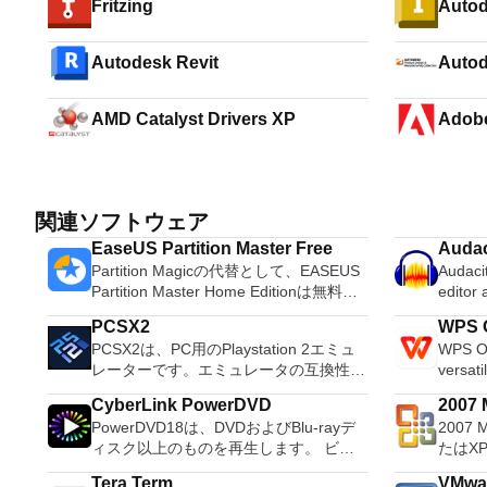
Fritzing
Autod
Autodesk Revit
Autod
Manuf
AMD Catalyst Drivers XP
Adob
関連ソフトウェア
EaseUS Partition Master Free
Audac
Partition Magicの代替として、EASEUS
Audacit
Partition Master Home Editionは無料の
editor
オールインワンパーティションソリュー
OS X, 
PCSX2
WPS O
ションおよびディスク管理ユーティリテ
system
PCSX2は、PC用のPlaystation 2エミュ
WPS Of
ィです。パーティションの拡張（特にシ
Record live a
レーターです。エミュレータの互換性率
versati
ステムドライブ用）、ディスク領域の管
records
は、プレイ可能なすべてのPS2ゲームの
free w
理、MBRおよびGUIDパーティションテ
Edit O
CyberLink PowerDVD
2007 M
80％以上を誇っています。かなり強力な
progra
ーブル（GPT）ディスクのディスク領域
sound files. Cut, copy
PowerDVD18は、DVDおよびBlu-rayデ
2007 
Micro
コンピューターを所有している場合、
these t
不足の問題の解決を可能にします。 パ
sounds togethe
ィスク以上のものを再生します。 ビデ
たはX
PCSX2は優れたエミュレーターです。
able to
ーティションのサイズ変更/移動システ
pitch o
オ、オーディオ、写真、VR 360°コンテ
Micro
また、このアプリケーションはローエン
tasks. WPS Office 2016 Free has
ムドライブを拡張するディスクとパーテ
Tera Term
VMwar