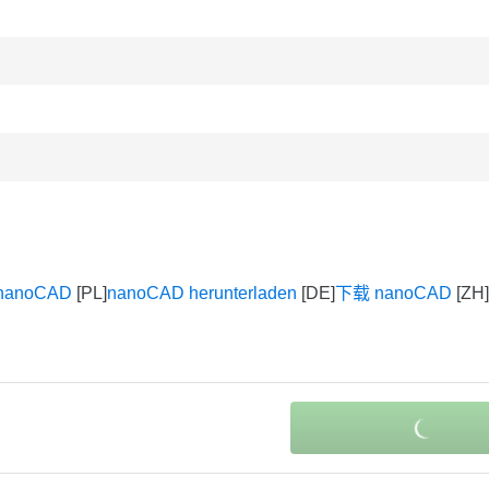
 nanoCAD
nanoCAD herunterladen
下载 nanoCAD