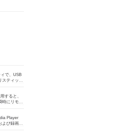
ティで、USB
リスティック
ッシュドライ
成できます。
rを使用すると、
役立ちます。
瞬時にリモー
UEFI用の起動
Windows
トールメディ
、世界中のどこ
Sがイ
ia Player
を使用すると、
ステムで作業
および録画し
ップを表示し
保存して楽し
に直接座って
からフラッシ