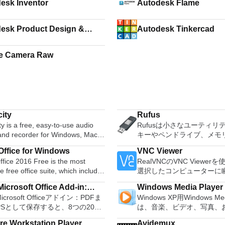
esk Inventor
Autodesk Flame
esk Product Design &
Autodesk Tinkercad
acturing Collection
e Camera Raw
ity
Rufus
y is a free, easy-to-use audio
Rufusは小さなユーティリ
 and recorder for Windows, Mac
キーやペンドライブ、メモ
GNU/Linux and other operating
などの起動可能なUSBフラ
ffice for Windows
VNC Viewer
s. You can use Audacity to:
ブをフォーマットおよび作
fice 2016 Free is the most
RealVNCのVNC Viewe
udio. Convert tapes and
Rufusは、次のシナリオで
le free office suite, which includes
選択したコンピューターに
 into digital recordings or CDs.
Windows、Linux、および
ord processor, spreadsheet
トアクセスできます。 Mac、
gg Vorbis, MP3, WAV or AIFF
可能なISOからUSBインス
icrosoft Office Add-in:
Windows Media Player
m and presentation maker. With
PC、またはLinuxマシン
, splice or mix
アを作成する必要がある場合。 O
Microsoft Officeアドイン：PDFま
Windows XP用Windows Med
soft Save as PDF or XPS
hree programs you will easily be
からでも。 VNC Viewer
r. Change the speed or
ンストールされていないシ
PSとして保存すると、8つの2007
は、音楽、ビデオ、写真、
 deal with any office related
コンピューターのデスクト
f a recording. Add new effects
する必要がある場合。 BIOSまたはその
soft OfficeプログラムでPDFおよび
たテレビ番組などすべてを
たり、コンピューターの前
with LADSPA plug-ins. And more!
他のファームウェアをDOS
e Workstation Player
Avidemux