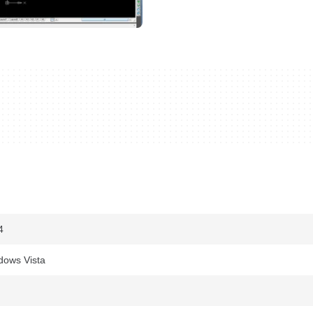
4
dows Vista