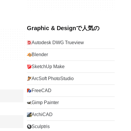
Graphic & Designで人気の
Autodesk DWG Trueview
Blender
SketchUp Make
ArcSoft PhotoStudio
FreeCAD
Gimp Painter
ArchiCAD
Sculptris