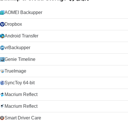
AOMEI Backupper
Dropbox
Android Transfer
vrBackupper
Genie Timeline
TrueImage
SyncToy 64-bit
Macrium Reflect
Macrium Reflect
Smart Driver Care