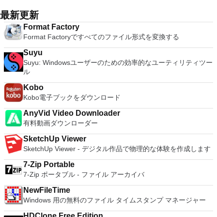
VMware ESXで作成された仮想マシンを簡単に操作できます。
に、RealVNCアカウントの資格情報を使用して、ローカルマ
a useful application, which allows the connection to any
processor; the Presentation program is an easy to use and
ステム。 Windows Server 2003、Windows Vista、Windows
主な機能は次のとおりです。 1台のPCで複数のオペレーティ
シンでVNC Viewerにサインインします。そこから、コンピュ
remote Telnet or SSH hosts. It sports a clean and crisp layout
最新更新
effective slide show maker that helps you to create impressive
XP Service Pack 2。
ングシステムを同時に実行します。 インストールや構成の問
ーターを確認して接続できます。 VNC Connectを使用する
that is easy to work with. The application does not take a long
multimedia presentations; and the Spreadsheets program is
Format Factory
題なしに、事前構成された製品の利点を体験してください。
と、セッションはエンドツーエンドで暗号化されます。アプリ
time to wrap your head around and is also very light on
both a flexible and a powerful spreadsheet application.
Format Factoryですべてのファイル形式を変換する
ホストコンピューターと仮想マシン間でデータを共有します。
はすぐに各コンピューターをパスワードで保護します。コンピ
system resources. So, if you need a free terminal emulator,
32ビットと64ビットの両方の仮想マシンを実行します。 2-
ューターへのログインに使用するのと同じユーザー名とパスワ
which is easy to master and supports remote Telnet or SSH
Suyu
way Virtual SMPを活用します。 サードパーティの仮想マシン
ードを入力するだけです。 WIN 7,8,8.1,10をサポートしま
host connections then Tera Term is a good choice.
Suyu: Windowsユーザーのための効率的なユーティリティツー
とイメージを使用します。 ホストコンピューターと仮想マシ
す。 VNC ViewerのMacバージョンをお探しですか？ここから
ル
ン間でデータを共有します。 幅広いホストおよびゲストオペ
ダウンロード
レーティングシステムのサポート。 USB 2.0デバイスのサポー
Kobo
ト。 起動時にアプライアンス情報を取得します。 直感的なホ
Kobo電子ブックをダウンロード
ームページインターフェイスを介して仮想マシンに簡単にアク
セスできます。 VMware Playerは、Microsoft Virtual Server仮
AnyVid Video Downloader
想マシンまたはMicrosoft Virtual PC仮想マシンもサポートして
有料動画ダウンローダー
います。
SketchUp Viewer
SketchUp Viewer - デジタル作品で物理的な体験を作成します
7-Zip Portable
7-Zip ポータブル - ファイル アーカイバ
NewFileTime
Windows 用の無料のファイル タイムスタンプ マネージャー
HDClone Free Edition