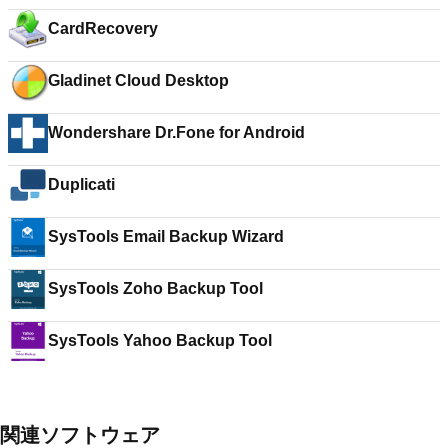
CardRecovery
Gladinet Cloud Desktop
Wondershare Dr.Fone for Android
Duplicati
SysTools Email Backup Wizard
SysTools Zoho Backup Tool
SysTools Yahoo Backup Tool
関連ソフトウェア