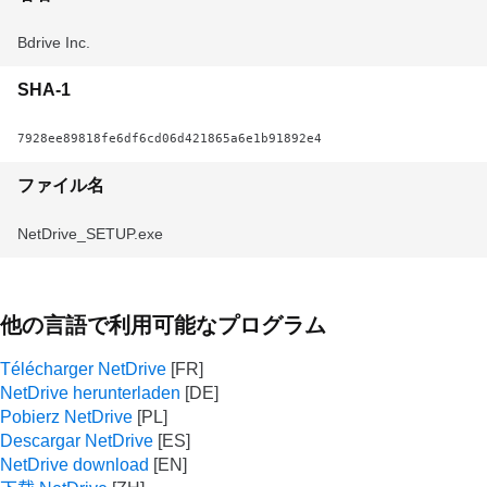
Bdrive Inc.
SHA-1
7928ee89818fe6df6cd06d421865a6e1b91892e4
ファイル名
NetDrive_SETUP.exe
他の言語で利用可能なプログラム
Télécharger NetDrive
NetDrive herunterladen
Pobierz NetDrive
Descargar NetDrive
NetDrive download