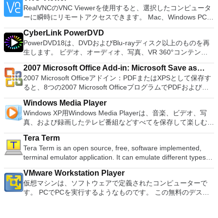
easily be able to deal with any office related tasks. WPS
ーターを使用すると、PS2コントローラーを使用して、本物の
gNewSense、Hiren&#39;s Boot CD、LiveXP、Knoppix、
RealVNCのVNC Viewerを使用すると、選択したコンピュータ
Office 2016 Free has multiple language support for English,
プレイステーション体験をシミュレートできます。このアプリ
Kubuntu、Linux Mint、NT Password Registry Editor、
ーに瞬時にリモートアクセスできます。 Mac、Windows PC、
French, German, Spanish, Portuguese,Russian and Polish
ケーションでは、ディスクからゲームを直接実行することも、
OpenSUSE、Parted Magic、Slackware、Tails、Trinity
またはLinuxマシン、世界中のどこからでも。 VNC Viewerを
languages. To switch between languages requires only a
ハードドライブからISOイメージとして実行することもできま
Rescue Kit、Ubuntu、Ultimate Boot CD、Windows XP（SP2
CyberLink PowerDVD
使用すると、コンピューターのデスクトップを表示したり、コ
single click! Despite being a free suite, WPS Office comes
す。 主な機能は次のとおりです。 Savestates：ボタンを1つ
以降）、Windows Server 2003 R2、Windows Vista、
PowerDVD18は、DVDおよびBlu-rayディスク以上のものを再
ンピューターの前に直接座っているかのようにマウスとキーボ
with many innovative features, such as the paragraph
押すだけで、ゲームの現在の「状態」を保存できます。 無制
Windows 7、Windows 8。 *このリストは完全ではありませ
生します。 ビデオ、オーディオ、写真、VR 360°コンテン
ードを制御したりできます。 VNC Viewerは、インストールと
adjustment tool and multiple tabbed feature. It also has a PDF
限のメモリーカード：好きなだけメモリーカードを保存でき、
ん。 サポートされている言語は次のとおりです。インドネシ
ツ、さらにはYouTubeやVimeoにとっても、PowerDVD18は重
使用が簡単です。制御したいデバイスでインストーラーを実行
converter, spell check and word count feature. WPS Office
8MBから64MBまでの単一の物理カードに制限されなくなりま
2007 Microsoft Office Add-in: Microsoft Save as
ア語、マレーシア語、セシュティナ、ダンスク、ドイツ語、英
要なエンターテイメントの仲間です。 Ultra HD HDR TVとサ
し、指示に従ってください。オプションで、Windowsでのリ
2016 Personal Edition supports switching language UI,File
した。 高解像度グラフィックス：PCSX2を使用すると、
2007 Microsoft Officeアドイン：PDFまたはXPSとして保存す
語、スペイン語、フランス語、フルバツキー、イタリア語、ラ
PDF or XPS
ラウンドサウンドシステムの可能性を解き放ち、360°ビデオ
モート展開に使用可能なMSIがあります。デスクトッププラッ
Roaming and Docer online templates. Key features include:
1080pまたは4K HDでゲームをプレイできます。 全体とし
ると、8つの2007 Microsoft OfficeプログラムでPDFおよび
トヴィエシュ、リエトゥビウ、マジャール、オランダ、ノルス
の増え続けるコレクションへのアクセスで仮想世界に没頭する
トフォームにVNC Viewerをインストールする権限がない場合
Writer Efficient word processor. Presentation Multimedia
て、PCSX2 PS2エミュレーターの機能は優れています。 PS2
XPS形式にエクスポートして保存できます。このツールを使用
ク、ポルスキ、ポルトガル、ポルトガル、スロヴェンスキー、
か、PCまたはラップトップでの比類のない再生サポートと独
は、スタンドアロンオプションを選択する必要があります。
presentations creator. Spreadsheets Powerful tool for data
Windows Media Player
ゲームを高い精度でエミュレートでき、Windowsとエミュレ
すると、これらのプログラムのサブセットでPDF形式および
スロベンツキー、スロヴェンスキーSrpski、Suomi、
自の強化により、どこにいても簡単にリラックスできます。
主な機能は次のとおりです。 クラウドサービスを介してVNC
processing and analysis. 100% compatible with MS Office
Windows XP用Windows Media Playerは、音楽、ビデオ、写
ーターを切り替えることができます。欠点は、高速ゲームに苦
XPS形式の電子メール添付ファイルとして送信することもでき
Svenska、Türkçe。
新機能は次のとおりです。 4K DHR向けに最適化 Ultra HD
Connectを実行しているコンピューターに接続します。 Apple
document file types (.docx, .pptx, .xlsx, etc.). Thousands of
真、および録画したテレビ番組などすべてを保存して楽しむ最
労し、時々フリーズまたはクラッシュすることです。* PCSX2
ます（特定の機能はプログラムによって異なります）。 この
Blu-ray、4K、HEVC / H.265およびHDR10コンテンツをサポー
Screen Sharing（ARD）などのサードパーティ製のVNC互換
free document templates. Built-in PDF reader. Mobile device
適な機能を搭載しています。 再生、表示、外出先で楽しむた
を使用するには、コンソールから抽出できるPlaystation 2
ダウンロードは、次のOfficeプログラムで動作します。
ト全画面モードで21：9モニターで2.35：1の映画を見る常時
ソフトウェアを実行しているコンピューターに直接接続しま
Tera Term
support (iOS and Android). WPS Cloud Storage included.
めのポータブル デバイスとの同期、さらには家中のデバイス
BIOSが必要です。
Microsoft Office Access 2007。 Microsoft Office Excel 2007。
オンのミニビューでYouTubeライブを見る YouTubeおよび
す。 各デバイスでVNC Viewerにサインインして、すべてのデ
Tera Term is an open source, free, software implemented,
Although it is a free suite, WPS Office 2016 Free comes with
との共有も、すべて1か所で行えます。 シンプルなデザイン -
Microsoft Office InfoPath 2007。 Microsoft Office OneNote
Vimeoで4K HDRおよび360ビデオを再生 VRエクスペリエンス
バイス間の接続をバックアップおよび同期します。 仮想キー
terminal emulator application. It can emulate different types of
many innovative features, including a useful a paragraph
まったく新しい外観でデジタル エンターテイメントを楽しめ
2007。 Microsoft Office PowerPoint 2007。 Microsoft Office
の向上：Microsoft Mixed Realityヘッドセット、HTC、VIVE、
ボードの上のスクロールバーには、Command / Windowsなど
computer terminals, from DEC VT100 to DEC VT382, and it
adjustment tool int he Writer program. It has an Office to PDF
ます。 大好きな音楽をより多く - デジタル音楽体験がさらに
Publisher 2007。 Microsoft Office Visio 2007。 Microsoft
およびOculus Riftをサポート Fire TVとキャストのサポート
VMware Workstation Player
の高度なキーが含まれています。 Bluetoothキーボードのサポ
supports telnet, SSH 1 & 2 and serial port connections. It also
converter, automatic spell checking and word count features.
楽しくなります。 エンターテイメントをすべて1つの場所に -
Office Word 2007。 2007 Microsoft Officeプログラムのこの
注：これは商用トライアルです。
仮想マシンは、ソフトウェアで定義されたコンピューターで
ート。 VNC Connectサブスクリプションには、無料、有料、
has a built-in macro scripting language and some other useful
It also has some neat tools such as the Watermark in
音楽、ビデオ、写真、録画したテレビ番組をすべて保存して楽
Microsoft Save as PDFまたはXPSアドインは、2007 Microsoft
す。 PCでPCを実行するようなものです。 この無料のデスク
試用の3つのバージョンがあります。 制御する必要のあるマシ
plugins. Key features include: Automatically creates logs with
document, and converting PowerPoint to Word document
しめます。 どこでも楽しめる - どこにいても音楽、ビデオ、
Office systemソフトウェアの補足条項であり、2007 Microsoft
トップ仮想化ソフトウェアアプリケーションにより、VMware
ンごとに、RealVNCのWebサイトにアクセスして、各コンピ
unique log names. Supports SSH, standard telnet and serial
support. Overall, WPS Office 2016 Free is a good alternative
写真にアクセスできます。
Office systemソフトウェアのライセンス条項の対象となりま
Workstation、VMware Fusion、VMware Server、または
ューターにVNC Connectをダウンロードするだけです。次
ports. Supports dec/digital/vt terminal standards. Tera Term is
to Microsoft's offering. The Writer program is a versatile word
す。 システム要件：サポートされているオペレーティングシ