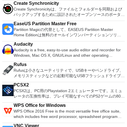
Create Synchronicity
Create Synchronicityは、ファイルとフォルダーを同期および
バックアップするために設計されたオープンソースのポータブ
ルアプリケーションです。このプログラムには、複数の同期モ
EaseUS Partition Master Free
ード、DST修正、完全な正規表現をサポートしたファイルおよ
Partition Magicの代替として、EASEUS Partition Master
びフォルダーの正確な包含および除外など、多くの高度な機能
Home Editionは無料のオールインワンパーティションソリュ
が含まれています。また、「\\ NetDrive \」や「UsbKey」など
ーションおよびディスク管理ユーティリティです。パーティシ
の高度なパス形式やドキュメントも理解します。スケジュー
Audacity
ョンの拡張（特にシステムドライブ用）、ディスク領域の管
ラ、グラフィカルインターフェイス、およびコマンドラインモ
Audacity is a free, easy-to-use audio editor and recorder for
理、MBRおよびGUIDパーティションテーブル（GPT）ディス
ードを備えています。 主な機能は次のとおりです。 単方向ま
Windows, Mac OS X, GNU/Linux and other operating
クのディスク領域不足の問題の解決を可能にします。 パーテ
たは双方向のファイル同期のための柔軟なオプション。 バッ
systems. You can use Audacity to: Record live audio. Convert
ィションのサイズ変更/移動システムドライブを拡張するディ
クアップを構成するための使いやすいインターフェース。 ネ
Rufus
tapes and records into digital recordings or CDs. Edit Ogg
スクとパーティションをコピーパーティションをマージ分割パ
ットワークストレージにバックアップする機能。 複数のバッ
Rufusは小さなユーティリティで、USBキーやペンドライブ、
Vorbis, MP3, WAV or AIFF sound files. Cut, copy, splice or mix
ーティション空き領域を再分配するダイナミックディスクの変
クアッププロファイルを設定する機能。 小型軽量アプリ。 シ
メモリスティックなどの起動可能なUSBフラッシュドライブを
sounds together. Change the speed or pitch of a recording.
換パーティションを回復する
ステム要件：Windows Server 2008、Windows、Windows
フォーマットおよび作成できます。 Rufusは、次のシナリオで
Add new effects with LADSPA plug-ins. And more!
2000、Windows 7、Windows XP、Windows 2003、Windows
PCSX2
役立ちます。 Windows、Linux、およびUEFI用の起動可能な
Vista。
PCSX2は、PC用のPlaystation 2エミュレーターです。エミュ
ISOからUSBインストールメディアを作成する必要がある場
レータの互換性率は、プレイ可能なすべてのPS2ゲームの80％
合。 OSがインストールされていないシステムで作業する必要
以上を誇っています。かなり強力なコンピューターを所有して
がある場合。 BIOSまたはその他のファームウェアをDOSから
WPS Office for Windows
いる場合、PCSX2は優れたエミュレーターです。また、この
フラッシュする必要がある場合。 低レベルのユーティリティ
WPS Office 2016 Free is the most versatile free office suite,
アプリケーションはローエンドコンピューターのサポートも提
を実行する必要がある場合。 Rufusは次の* ISOで動作しま
which includes free word processor, spreadsheet program
供するため、Playstation 2コンソールのすべての所有者は、
す：Arch Linux、Archbang、BartPE / pebuilder、CentOS、
and presentation maker. With these three programs you will
PCで動作するゲームを見ることができます。 PCSX2エミュレ
Damn Small Linux、Fedora、FreeDOS、Gentoo、
VNC Viewer