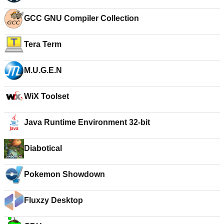
GCC GNU Compiler Collection
Tera Term
M.U.G.E.N
WiX Toolset
Java Runtime Environment 32-bit
Diabotical
Pokemon Showdown
Fluxzy Desktop