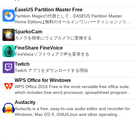
ング。 ライブフェイスカメラまたはピクチャーインピクチャ
ーを追加します。 大規模な移行ライブラリ。 アクションのホ
EaseUS Partition Master Free
ットキーを設定します。 スタジオモード。 強力で使いやすい
Partition Magicの代替として、EASEUS Partition Master
構成オプション。 モジュラー「ドック」UI。 Streamline設定
Home Editionは無料のオールインワンパーティションソリュ
を使用して、録画または放送のあらゆる側面を完全にカスタマ
ーションおよびディスク管理ユーティリティです。パーティシ
イズできます。 OBS Studioは、ユーザーがレイアウトを再配
SparkoCam
ョンの拡張（特にシステムドライブ用）、ディスク領域の管
置したり、独自のウィンドウで要素を開いたりできるモジュラ
カメラを簡単にウェブカメラに変換する
理、MBRおよびGUIDパーティションテーブル（GPT）ディス
ーUIも実装しています。これは、必要に応じて正確に機能する
クのディスク領域不足の問題の解決を可能にします。 パーテ
完全にカスタマイズされたセットアップを作成できることを意
FineShare FineVoice
ィションのサイズ変更/移動システムドライブを拡張するディ
味します。 OBS Studioは、コラボレーションとカスタマイズ
FineVoiceソフトウェアで声を変革する
スクとパーティションをコピーパーティションをマージ分割パ
のために構築されています。プラグインとスクリプトを許可す
ーティション空き領域を再分配するダイナミックディスクの変
る強力なAPIを備えており、独自のニーズに合った方法でソフ
Twitch
換パーティションを回復する
トウェアを使用できます。オープンソースであるため、コミュ
Twitch アプリをダウンロードする理由
ニティ開発者と協力して必要な機能を作成することもできま
WPS Office for Windows
す。 全体として、OBS Studioは、Windows PCでのビデオ録
WPS Office 2016 Free is the most versatile free office suite,
画とライブストリーミングのための強力で機能満載のプログラ
which includes free word processor, spreadsheet program
ムです。それはオープンソースであり、完全に無料で、特定の
and presentation maker. With these three programs you will
ニーズに合わせて強力なカスタマイズと機能のロックを解除す
Audacity
easily be able to deal with any office related tasks. WPS
ることができます。
Audacity is a free, easy-to-use audio editor and recorder for
Office 2016 Free has multiple language support for English,
Windows, Mac OS X, GNU/Linux and other operating
French, German, Spanish, Portuguese,Russian and Polish
systems. You can use Audacity to: Record live audio. Convert
languages. To switch between languages requires only a
tapes and records into digital recordings or CDs. Edit Ogg
single click! Despite being a free suite, WPS Office comes
Vorbis, MP3, WAV or AIFF sound files. Cut, copy, splice or mix
with many innovative features, such as the paragraph