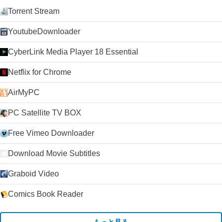
Torrent Stream
YoutubeDownloader
CyberLink Media Player 18 Essential
Netflix for Chrome
AirMyPC
PC Satellite TV BOX
Free Vimeo Downloader
Download Movie Subtitles
Graboid Video
Comics Book Reader
もっと見る