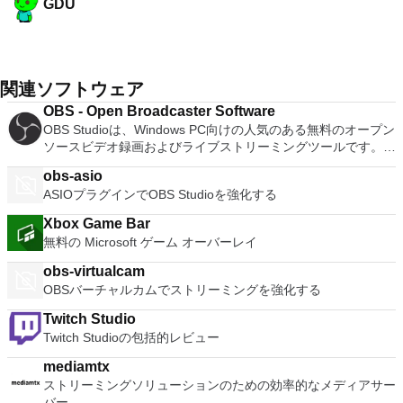
GDU
関連ソフトウェア
OBS - Open Broadcaster Software
OBS Studioは、Windows PC向けの人気のある無料のオープン
ソースビデオ録画およびライブストリーミングツールです。プ
ロフェッショナルなビデオやライブストリームのセットアップ
obs-asio
を作成できる強力な機能が備わっています。 OBS Studioは、
ASIOプラグインでOBS Studioを強化する
Twitch、Mixer、YouTubeなど、お気に入りのストリーミング
プラットフォームをすべてサポートしています。 シーンは、
Xbox Game Bar
ウィンドウキャプチャ、画像、テキスト、ブラウザウィンド
無料の Microsoft ゲーム オーバーレイ
ウ、ウェブカメラ、キャプチャカードなど、複数のソースから
収集できます。 OBS Studioは、柔軟なセットアップ機能とラ
obs-virtualcam
イブストリームにfacecamを追加する機能により、Twitchスト
OBSバーチャルカムでストリーミングを強化する
リーマーに特に愛されています。カスタムトランジションを介
して、シームレスに切り替えられるシーンを無制限に追加でき
Twitch Studio
ます。 主な機能は次のとおりです。 ビデオ録画およびライブ
Twitch Studioの包括的レビュー
ストリーミングソフトウェア。 完全に無料のオープンソー
mediamtx
ス。 カスタマイズ用のプラグインとスクリプトを許可しま
ストリーミングソリューションのための効率的なメディアサー
す。 高性能のビデオおよびオーディオのキャプチャとミキシ
バー