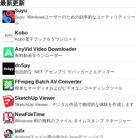
sounds together. Change the speed or pitch of a recording.
adjustment tool and multiple tabbed feature. It also has a PDF
最新更新
Add new effects with LADSPA plug-ins. And more!
converter, spell check and word count feature. WPS Office
Suyu
2016 Personal Edition supports switching language UI,File
Suyu: Windowsユーザーのための効率的なユーティリティツー
Roaming and Docer online templates. Key features include:
ル
Writer Efficient word processor. Presentation Multimedia
presentations creator. Spreadsheets Powerful tool for data
Kobo
processing and analysis. 100% compatible with MS Office
Kobo電子ブックをダウンロード
document file types (.docx, .pptx, .xlsx, etc.). Thousands of
free document templates. Built-in PDF reader. Mobile device
AnyVid Video Downloader
support (iOS and Android). WPS Cloud Storage included.
有料動画ダウンローダー
Although it is a free suite, WPS Office 2016 Free comes with
dnSpy
many innovative features, including a useful a paragraph
包括的な .NET アセンブリ デバッガーとエディター
adjustment tool int he Writer program. It has an Office to PDF
converter, automatic spell checking and word count features.
FFmpeg Batch AV Converter
It also has some neat tools such as the Watermark in
簡単なオーディオおよびビデオエンコーディングツール
document, and converting PowerPoint to Word document
support. Overall, WPS Office 2016 Free is a good alternative
SketchUp Viewer
to Microsoft's offering. The Writer program is a versatile word
SketchUp Viewer - デジタル作品で物理的な体験を作成します
processor; the Presentation program is an easy to use and
effective slide show maker that helps you to create impressive
NewFileTime
multimedia presentations; and the Spreadsheets program is
Windows 用の無料のファイル タイムスタンプ マネージャー
both a flexible and a powerful spreadsheet application.
jadx
Androidファイル用の強力なJavaデコンパイラ