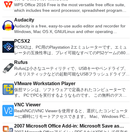
ョンの拡張（特にシステムドライブ用）、ディスク領域の管
destination folder and begin the encryption process. With
notifications, priority transfer lists and extensive file transfer
WPS Office 2016 Free is the most versatile free office suite,
理、MBRおよびGUIDパーティションテーブル（GPT）ディス
Encrypt Care you can perform multiple tasks with checksums,
rules.
which includes free word processor, spreadsheet program
クのディスク領域不足の問題の解決を可能にします。 パーテ
including generating a checksum of any text or file, export
and presentation maker. With these three programs you will
ィションのサイズ変更/移動システムドライブを拡張するディ
checksums to .TXT file or copy to clipboard. You can also
Audacity
easily be able to deal with any office related tasks. WPS
スクとパーティションをコピーパーティションをマージ分割パ
generate hash for multiple files, and verify checksums as well.
Audacity is a free, easy-to-use audio editor and recorder for
Office 2016 Free has multiple language support for English,
ーティション空き領域を再分配するダイナミックディスクの変
Key Features include: Encrypt and decrypt text and
Windows, Mac OS X, GNU/Linux and other operating
French, German, Spanish, Portuguese,Russian and Polish
換パーティションを回復する
messages. Encrypt and decrypt files photos, documents, and
systems. You can use Audacity to: Record live audio. Convert
languages. To switch between languages requires only a
apps. Generate and verify checksum of text and file.
PCSX2
tapes and records into digital recordings or CDs. Edit Ogg
single click! Despite being a free suite, WPS Office comes
Generate and export checksums for multiple files. Supports
PCSX2は、PC用のPlaystation 2エミュレーターです。エミュ
Vorbis, MP3, WAV or AIFF sound files. Cut, copy, splice or mix
with many innovative features, such as the paragraph
various algorithms such as AES, Blowfish, CAST, DES, IDEA,
レータの互換性率は、プレイ可能なすべてのPS2ゲームの80％
sounds together. Change the speed or pitch of a recording.
adjustment tool and multiple tabbed feature. It also has a PDF
RC2, RC4, TEA. Supports various hashes including MD5,
以上を誇っています。かなり強力なコンピューターを所有して
Add new effects with LADSPA plug-ins. And more!
converter, spell check and word count feature. WPS Office
Rufus
SHA-1, SHA-256, SHA-384, SHA-512. Small footprint.
いる場合、PCSX2は優れたエミュレーターです。また、この
2016 Personal Edition supports switching language UI,File
Rufusは小さなユーティリティで、USBキーやペンドライブ、
Supports Unicode characters. Supports batch processing.
アプリケーションはローエンドコンピューターのサポートも提
Roaming and Docer online templates. Key features include:
メモリスティックなどの起動可能なUSBフラッシュドライブを
Overall, Encrypt Care is a good, all round encryption solution.
供するため、Playstation 2コンソールのすべての所有者は、
Writer Efficient word processor. Presentation Multimedia
フォーマットおよび作成できます。 Rufusは、次のシナリオで
It is an easy to use, yet powerful app that will protect the
PCで動作するゲームを見ることができます。 PCSX2エミュレ
presentations creator. Spreadsheets Powerful tool for data
VMware Workstation Player
役立ちます。 Windows、Linux、およびUEFI用の起動可能な
contents of your files and encrypt your text messages. The
ーターを使用すると、PS2コントローラーを使用して、本物の
processing and analysis. 100% compatible with MS Office
仮想マシンは、ソフトウェアで定義されたコンピューターで
ISOからUSBインストールメディアを作成する必要がある場
only downside we could find is that you are not able to set a
プレイステーション体験をシミュレートできます。このアプリ
document file types (.docx, .pptx, .xlsx, etc.). Thousands of
す。 PCでPCを実行するようなものです。 この無料のデスク
合。 OSがインストールされていないシステムで作業する必要
master password that can be used for all encryptions.
ケーションでは、ディスクからゲームを直接実行することも、
free document templates. Built-in PDF reader. Mobile device
トップ仮想化ソフトウェアアプリケーションにより、VMware
がある場合。 BIOSまたはその他のファームウェアをDOSから
However, with some useful tools such as batch mode and
ハードドライブからISOイメージとして実行することもできま
VNC Viewer
support (iOS and Android). WPS Cloud Storage included.
Workstation、VMware Fusion、VMware Server、または
フラッシュする必要がある場合。 低レベルのユーティリティ
checksum verification, Encrypt Care is a handy utility to own.
す。 主な機能は次のとおりです。 Savestates：ボタンを1つ
RealVNCのVNC Viewerを使用すると、選択したコンピュータ
Although it is a free suite, WPS Office 2016 Free comes with
VMware ESXで作成された仮想マシンを簡単に操作できます。
を実行する必要がある場合。 Rufusは次の* ISOで動作しま
押すだけで、ゲームの現在の「状態」を保存できます。 無制
ーに瞬時にリモートアクセスできます。 Mac、Windows PC、
many innovative features, including a useful a paragraph
主な機能は次のとおりです。 1台のPCで複数のオペレーティ
す：Arch Linux、Archbang、BartPE / pebuilder、CentOS、
限のメモリーカード：好きなだけメモリーカードを保存でき、
またはLinuxマシン、世界中のどこからでも。 VNC Viewerを
adjustment tool int he Writer program. It has an Office to PDF
ングシステムを同時に実行します。 インストールや構成の問
Damn Small Linux、Fedora、FreeDOS、Gentoo、
8MBから64MBまでの単一の物理カードに制限されなくなりま
2007 Microsoft Office Add-in: Microsoft Save as
使用すると、コンピューターのデスクトップを表示したり、コ
converter, automatic spell checking and word count features.
題なしに、事前構成された製品の利点を体験してください。
gNewSense、Hiren&#39;s Boot CD、LiveXP、Knoppix、
した。 高解像度グラフィックス：PCSX2を使用すると、