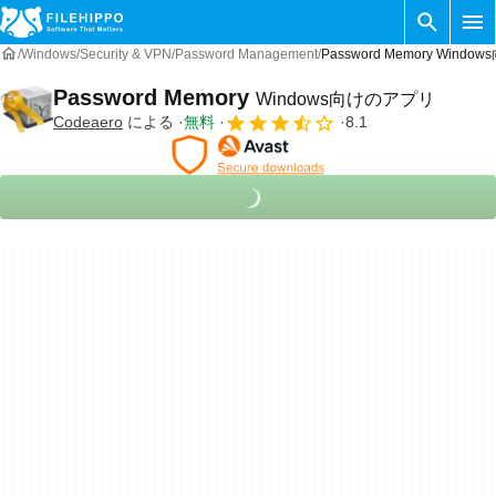
Windows
Security & VPN
Password Management
Password Memory Wind
Password Memory
Windows向けのアプリ
Codeaero
による
無料
8.1