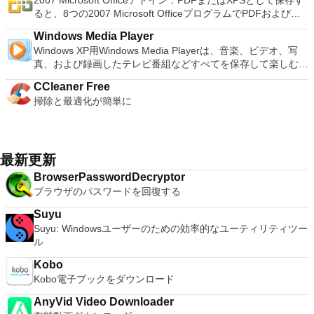
2007 Microsoft Officeアドイン：PDFまたはXPSとして保存す
PDF or XPS
ンピューターの前に直接座っているかのようにマウスとキーボ
It also has some neat tools such as the Watermark in
ホストコンピューターと仮想マシン間でデータを共有します。
Kubuntu、Linux Mint、NT Password Registry Editor、
1080pまたは4K HDでゲームをプレイできます。 全体とし
ると、8つの2007 Microsoft OfficeプログラムでPDFおよび
ードを制御したりできます。 VNC Viewerは、インストールと
document, and converting PowerPoint to Word document
32ビットと64ビットの両方の仮想マシンを実行します。 2-
OpenSUSE、Parted Magic、Slackware、Tails、Trinity
て、PCSX2 PS2エミュレーターの機能は優れています。 PS2
XPS形式にエクスポートして保存できます。このツールを使用
使用が簡単です。制御したいデバイスでインストーラーを実行
support. Overall, WPS Office 2016 Free is a good alternative
way Virtual SMPを活用します。 サードパーティの仮想マシン
Rescue Kit、Ubuntu、Ultimate Boot CD、Windows XP（SP2
Windows Media Player
ゲームを高い精度でエミュレートでき、Windowsとエミュレ
すると、これらのプログラムのサブセットでPDF形式および
し、指示に従ってください。オプションで、Windowsでのリ
to Microsoft's offering. The Writer program is a versatile word
とイメージを使用します。 ホストコンピューターと仮想マシ
以降）、Windows Server 2003 R2、Windows Vista、
Windows XP用Windows Media Playerは、音楽、ビデオ、写
ーターを切り替えることができます。欠点は、高速ゲームに苦
XPS形式の電子メール添付ファイルとして送信することもでき
モート展開に使用可能なMSIがあります。デスクトッププラッ
processor; the Presentation program is an easy to use and
ン間でデータを共有します。 幅広いホストおよびゲストオペ
Windows 7、Windows 8。 *このリストは完全ではありませ
真、および録画したテレビ番組などすべてを保存して楽しむ最
労し、時々フリーズまたはクラッシュすることです。* PCSX2
ます（特定の機能はプログラムによって異なります）。 この
トフォームにVNC Viewerをインストールする権限がない場合
effective slide show maker that helps you to create impressive
レーティングシステムのサポート。 USB 2.0デバイスのサポー
ん。 サポートされている言語は次のとおりです。インドネシ
適な機能を搭載しています。 再生、表示、外出先で楽しむた
を使用するには、コンソールから抽出できるPlaystation 2
ダウンロードは、次のOfficeプログラムで動作します。
は、スタンドアロンオプションを選択する必要があります。
multimedia presentations; and the Spreadsheets program is
ト。 起動時にアプライアンス情報を取得します。 直感的なホ
CCleaner Free
ア語、マレーシア語、セシュティナ、ダンスク、ドイツ語、英
めのポータブル デバイスとの同期、さらには家中のデバイス
BIOSが必要です。
Microsoft Office Access 2007。 Microsoft Office Excel 2007。
主な機能は次のとおりです。 クラウドサービスを介してVNC
both a flexible and a powerful spreadsheet application.
ームページインターフェイスを介して仮想マシンに簡単にアク
掃除と最適化が簡単に
語、スペイン語、フランス語、フルバツキー、イタリア語、ラ
との共有も、すべて1か所で行えます。 シンプルなデザイン -
Microsoft Office InfoPath 2007。 Microsoft Office OneNote
Connectを実行しているコンピューターに接続します。 Apple
セスできます。 VMware Playerは、Microsoft Virtual Server仮
トヴィエシュ、リエトゥビウ、マジャール、オランダ、ノルス
まったく新しい外観でデジタル エンターテイメントを楽しめ
2007。 Microsoft Office PowerPoint 2007。 Microsoft Office
Screen Sharing（ARD）などのサードパーティ製のVNC互換
想マシンまたはMicrosoft Virtual PC仮想マシンもサポートして
ク、ポルスキ、ポルトガル、ポルトガル、スロヴェンスキー、
ます。 大好きな音楽をより多く - デジタル音楽体験がさらに
Publisher 2007。 Microsoft Office Visio 2007。 Microsoft
ソフトウェアを実行しているコンピューターに直接接続しま
います。
スロベンツキー、スロヴェンスキーSrpski、Suomi、
楽しくなります。 エンターテイメントをすべて1つの場所に -
Office Word 2007。 2007 Microsoft Officeプログラムのこの
す。 各デバイスでVNC Viewerにサインインして、すべてのデ
Svenska、Türkçe。
音楽、ビデオ、写真、録画したテレビ番組をすべて保存して楽
最新更新
Microsoft Save as PDFまたはXPSアドインは、2007 Microsoft
バイス間の接続をバックアップおよび同期します。 仮想キー
しめます。 どこでも楽しめる - どこにいても音楽、ビデオ、
Office systemソフトウェアの補足条項であり、2007 Microsoft
ボードの上のスクロールバーには、Command / Windowsなど
BrowserPasswordDecryptor
写真にアクセスできます。
Office systemソフトウェアのライセンス条項の対象となりま
の高度なキーが含まれています。 Bluetoothキーボードのサポ
ブラウザのパスワードを回復する
す。 システム要件：サポートされているオペレーティングシ
ート。 VNC Connectサブスクリプションには、無料、有料、
ステム。 Windows Server 2003、Windows Vista、Windows
Suyu
試用の3つのバージョンがあります。 制御する必要のあるマシ
XP Service Pack 2。
Suyu: Windowsユーザーのための効率的なユーティリティツー
ンごとに、RealVNCのWebサイトにアクセスして、各コンピ
ル
ューターにVNC Connectをダウンロードするだけです。次
に、RealVNCアカウントの資格情報を使用して、ローカルマ
Kobo
シンでVNC Viewerにサインインします。そこから、コンピュ
Kobo電子ブックをダウンロード
ーターを確認して接続できます。 VNC Connectを使用する
と、セッションはエンドツーエンドで暗号化されます。アプリ
AnyVid Video Downloader
はすぐに各コンピューターをパスワードで保護します。コンピ