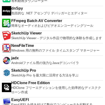
有料動画ダウンローダー
ューターへのログインに使用するのと同じユーザー名とパスワ
ードを入力するだけです。 WIN 7,8,8.1,10をサポートしま
dnSpy
す。 VNC ViewerのMacバージョンをお探しですか？ここから
包括的な .NET アセンブリ デバッガーとエディター
ダウンロード
FFmpeg Batch AV Converter
簡単なオーディオおよびビデオエンコーディングツール
SketchUp Viewer
SketchUp Viewer - デジタル作品で物理的な体験を作成します
NewFileTime
Windows 用の無料のファイル タイムスタンプ マネージャー
jadx
Androidファイル用の強力なJavaデコンパイラ
SketchUp Pro
SketchUp Pro を最大限に活用する方法を学ぶ
HDClone Free Edition
HDClone フリーエディションを使用した効率的なディスクク
ローン作成
EasyUEFI
EasyUEFI を焼き付けて数分でコンピュータを起動する