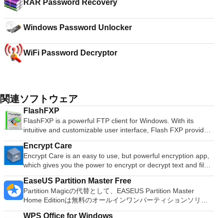
RAR Password Recovery
Windows Password Unlocker
WiFi Password Decryptor
関連ソフトウェア
FlashFXP
FlashFXP is a powerful FTP client for Windows. With its
intuitive and customizable user interface, Flash FXP provides
the fastest and easiest way to transfer or backup files
Encrypt Care
between your local computer and a remote server, or directly
Encrypt Care is an easy to use, but powerful encryption app,
between two servers. In addition to FTP, FlashFXP provides
which gives you the power to encrypt or decrypt text and files
additional security with SFTP (Secure Shell/SSH), FTPS
in batch mode, and generate, verify and export checksums.
(Secure Socket Layer (SSL) over FTP) and a smooth one
EaseUS Partition Master Free
Encrypt Care uses powerful encryption algorithms to protect
time password support. Its unique features include multi-
Partition Magicの代替として、EASEUS Partition Master
your data. The interface is easy to navigate and quite user
firewall and proxy support, speed limiting, server file
Home Editionは無料のオールインワンパーティションソリュ
friendly, with drag and drop support for easily adding files for
searching, remote editing with automatic (or manual)
ーションおよびディスク管理ユーティリティです。パーティシ
encryption. Simply enter your chosen password, select your
uploading, automated transfer scheduling with email
WPS Office for Windows