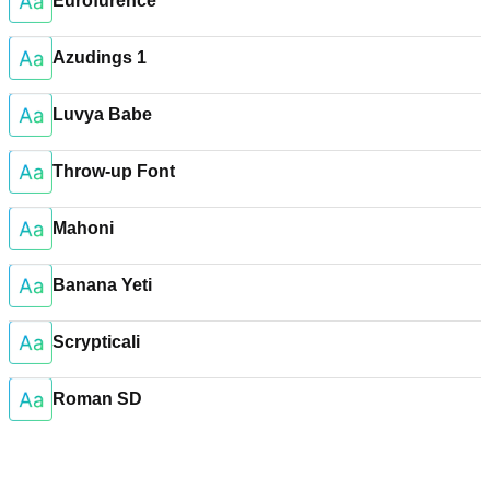
Eurofurence
Azudings 1
Luvya Babe
Throw-up Font
Mahoni
Banana Yeti
Scrypticali
Roman SD