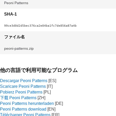
Peoni Patterns
SHA-1
99ce3d0d2d5bec376ca2e04ba1fc7de856a87a4b
ファイル名
peoni-patterns.zip
他の言語で利用可能なプログラム
Descargar Peoni Patterns
Scaricare Peoni Patterns
Pobierz Peoni Patterns
下载 Peoni Patterns
Peoni Patterns herunterladen
Peoni Patterns download
Télécharger Peoni Patterns