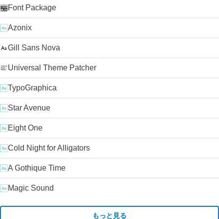
Font Package
Azonix
Gill Sans Nova
Universal Theme Patcher
TypoGraphica
Star Avenue
Eight One
Cold Night for Alligators
A Gothique Time
Magic Sound
もっと見る