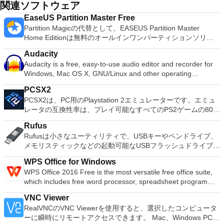
関連ソフトウェア
EaseUS Partition Master Free
Partition Magicの代替として、EASEUS Partition Master
Home Editionは無料のオールインワンパーティションソリュ
ーションおよびディスク管理ユーティリティです。パーティシ
Audacity
ョンの拡張（特にシステムドライブ用）、ディスク領域の管
Audacity is a free, easy-to-use audio editor and recorder for
理、MBRおよびGUIDパーティションテーブル（GPT）ディス
Windows, Mac OS X, GNU/Linux and other operating
クのディスク領域不足の問題の解決を可能にします。 パーテ
systems. You can use Audacity to: Record live audio. Convert
ィションのサイズ変更/移動システムドライブを拡張するディ
PCSX2
tapes and records into digital recordings or CDs. Edit Ogg
スクとパーティションをコピーパーティションをマージ分割パ
PCSX2は、PC用のPlaystation 2エミュレーターです。エミュ
Vorbis, MP3, WAV or AIFF sound files. Cut, copy, splice or mix
ーティション空き領域を再分配するダイナミックディスクの変
レータの互換性率は、プレイ可能なすべてのPS2ゲームの80％
sounds together. Change the speed or pitch of a recording.
換パーティションを回復する
以上を誇っています。かなり強力なコンピューターを所有して
Add new effects with LADSPA plug-ins. And more!
Rufus
いる場合、PCSX2は優れたエミュレーターです。また、この
Rufusは小さなユーティリティで、USBキーやペンドライブ、
アプリケーションはローエンドコンピューターのサポートも提
メモリスティックなどの起動可能なUSBフラッシュドライブを
供するため、Playstation 2コンソールのすべての所有者は、
フォーマットおよび作成できます。 Rufusは、次のシナリオで
PCで動作するゲームを見ることができます。 PCSX2エミュレ
WPS Office for Windows
役立ちます。 Windows、Linux、およびUEFI用の起動可能な
ーターを使用すると、PS2コントローラーを使用して、本物の
WPS Office 2016 Free is the most versatile free office suite,
ISOからUSBインストールメディアを作成する必要がある場
プレイステーション体験をシミュレートできます。このアプリ
which includes free word processor, spreadsheet program
合。 OSがインストールされていないシステムで作業する必要
ケーションでは、ディスクからゲームを直接実行することも、
and presentation maker. With these three programs you will
がある場合。 BIOSまたはその他のファームウェアをDOSから
ハードドライブからISOイメージとして実行することもできま
VNC Viewer
easily be able to deal with any office related tasks. WPS
フラッシュする必要がある場合。 低レベルのユーティリティ
す。 主な機能は次のとおりです。 Savestates：ボタンを1つ
RealVNCのVNC Viewerを使用すると、選択したコンピュータ
Office 2016 Free has multiple language support for English,
を実行する必要がある場合。 Rufusは次の* ISOで動作しま
押すだけで、ゲームの現在の「状態」を保存できます。 無制
ーに瞬時にリモートアクセスできます。 Mac、Windows PC、
French, German, Spanish, Portuguese,Russian and Polish
す：Arch Linux、Archbang、BartPE / pebuilder、CentOS、
限のメモリーカード：好きなだけメモリーカードを保存でき、