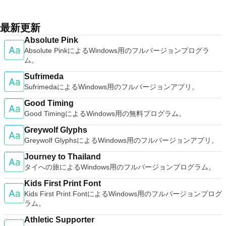
Workstation、VMware Fusion、VMware Server、または
ports. Supports dec/digital/vt terminal standards. Tera Term is
と、セッションはエンドツーエンドで暗号化されます。アプリ
enhancements. Expiring Virtual Machines - Time-limited
both a flexible and a powerful spreadsheet application.
VMware ESXで作成された仮想マシンを簡単に操作できます。
a useful application, which allows the connection to any
はすぐに各コンピューターをパスワードで保護します。コンピ
virtual machines. Latest Hardware Support - Broadwell and
主な機能は次のとおりです。 1台のPCで複数のオペレーティ
remote Telnet or SSH hosts. It sports a clean and crisp layout
最新更新
ューターへのログインに使用するのと同じユーザー名とパスワ
Haswell CPU support. Enterprise Quality Virtual Machines -
ングシステムを同時に実行します。 インストールや構成の問
that is easy to work with. The application does not take a long
ードを入力するだけです。 WIN 7,8,8.1,10をサポートしま
16 vCPUs, 8TB virtual disks, and 64GB memory. Enhanced
Absolute Pink
題なしに、事前構成された製品の利点を体験してください。
time to wrap your head around and is also very light on
す。 VNC ViewerのMacバージョンをお探しですか？ここから
IPv6 Support - IPv6-to-IPv4 NAT (6to4 and 4to6). Virtual
Absolute PinkによるWindows用のフルバージョンプログラ
ホストコンピューターと仮想マシン間でデータを共有します。
system resources. So, if you need a free terminal emulator,
ダウンロード
Machine Video Memory - Up to 2GB. Enhanced Connectivity -
ム。
32ビットと64ビットの両方の仮想マシンを実行します。 2-
which is easy to master and supports remote Telnet or SSH
USB 3.0, Bluetooth, HD audio, printers, and Skype support.
way Virtual SMPを活用します。 サードパーティの仮想マシン
host connections then Tera Term is a good choice.
High Resolution Displays - 4K UHD and QHD+ support.
Sufrimeda
とイメージを使用します。 ホストコンピューターと仮想マシ
VMware Workstation Pro is a perfect choice for those of you
SufrimedaによるWindows用のフルバージョンアプリ。
ン間でデータを共有します。 幅広いホストおよびゲストオペ
who are a little skeptical about making the leap over to
レーティングシステムのサポート。 USB 2.0デバイスのサポー
Good Timing
Windows 10. By utilizing an app like this, you'll get to try out
ト。 起動時にアプライアンス情報を取得します。 直感的なホ
Good TimingによるWindows用の無料プログラム。
all of Windows 10's new features in a safe sandboxed
ームページインターフェイスを介して仮想マシンに簡単にアク
environment, without the need to install the OS natively.
セスできます。 VMware Playerは、Microsoft Virtual Server仮
Greywolf Glyphs
VMware Workstation Pro doesn't just support Microsofts OS,
想マシンまたはMicrosoft Virtual PC仮想マシンもサポートして
Greywolf GlyphsによるWindows用のフルバージョンアプリ。
you can also install Linux VMs, including Ubuntu, Red Hat,
います。
Fedora, and lots of other distributions as well. Overall,
Journey to Thailand
Workstation Pro offers high performance, strong reliability,
タイへの旅によるWindows用のフルバージョンプログラム。
and cutting edge features that make it stand out from the
crowd. The full version is a little pricey, but you do get what
Kids First Print Font
you pay for.
Kids First Print FontによるWindows用のフルバージョンプログ
ラム。
Athletic Supporter