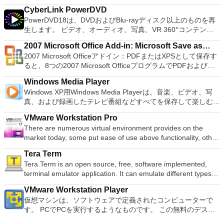
またはLinuxマシン、世界中のどこからでも。 VNC Viewerを
languages. To switch between languages requires only a
Damn Small Linux、Fedora、FreeDOS、Gentoo、
8MBから64MBまでの単一の物理カードに制限されなくなりま
CyberLink PowerDVD
使用すると、コンピューターのデスクトップを表示したり、コ
single click! Despite being a free suite, WPS Office comes
gNewSense、Hiren&#39;s Boot CD、LiveXP、Knoppix、
した。 高解像度グラフィックス：PCSX2を使用すると、
PowerDVD18は、DVDおよびBlu-rayディスク以上のものを再
ンピューターの前に直接座っているかのようにマウスとキーボ
with many innovative features, such as the paragraph
Kubuntu、Linux Mint、NT Password Registry Editor、
1080pまたは4K HDでゲームをプレイできます。 全体とし
生します。 ビデオ、オーディオ、写真、VR 360°コンテン
ードを制御したりできます。 VNC Viewerは、インストールと
adjustment tool and multiple tabbed feature. It also has a PDF
OpenSUSE、Parted Magic、Slackware、Tails、Trinity
て、PCSX2 PS2エミュレーターの機能は優れています。 PS2
ツ、さらにはYouTubeやVimeoにとっても、PowerDVD18は重
使用が簡単です。制御したいデバイスでインストーラーを実行
converter, spell check and word count feature. WPS Office
Rescue Kit、Ubuntu、Ultimate Boot CD、Windows XP（SP2
2007 Microsoft Office Add-in: Microsoft Save as
ゲームを高い精度でエミュレートでき、Windowsとエミュレ
要なエンターテイメントの仲間です。 Ultra HD HDR TVとサ
し、指示に従ってください。オプションで、Windowsでのリ
2016 Personal Edition supports switching language UI,File
以降）、Windows Server 2003 R2、Windows Vista、
2007 Microsoft Officeアドイン：PDFまたはXPSとして保存す
ーターを切り替えることができます。欠点は、高速ゲームに苦
PDF or XPS
ラウンドサウンドシステムの可能性を解き放ち、360°ビデオ
モート展開に使用可能なMSIがあります。デスクトッププラッ
Roaming and Docer online templates. Key features include:
Windows 7、Windows 8。 *このリストは完全ではありませ
ると、8つの2007 Microsoft OfficeプログラムでPDFおよび
労し、時々フリーズまたはクラッシュすることです。* PCSX2
の増え続けるコレクションへのアクセスで仮想世界に没頭する
トフォームにVNC Viewerをインストールする権限がない場合
Writer Efficient word processor. Presentation Multimedia
ん。 サポートされている言語は次のとおりです。インドネシ
XPS形式にエクスポートして保存できます。このツールを使用
を使用するには、コンソールから抽出できるPlaystation 2
か、PCまたはラップトップでの比類のない再生サポートと独
は、スタンドアロンオプションを選択する必要があります。
presentations creator. Spreadsheets Powerful tool for data
Windows Media Player
ア語、マレーシア語、セシュティナ、ダンスク、ドイツ語、英
すると、これらのプログラムのサブセットでPDF形式および
BIOSが必要です。
自の強化により、どこにいても簡単にリラックスできます。
主な機能は次のとおりです。 クラウドサービスを介してVNC
processing and analysis. 100% compatible with MS Office
Windows XP用Windows Media Playerは、音楽、ビデオ、写
語、スペイン語、フランス語、フルバツキー、イタリア語、ラ
XPS形式の電子メール添付ファイルとして送信することもでき
新機能は次のとおりです。 4K DHR向けに最適化 Ultra HD
Connectを実行しているコンピューターに接続します。 Apple
document file types (.docx, .pptx, .xlsx, etc.). Thousands of
真、および録画したテレビ番組などすべてを保存して楽しむ最
トヴィエシュ、リエトゥビウ、マジャール、オランダ、ノルス
ます（特定の機能はプログラムによって異なります）。 この
Blu-ray、4K、HEVC / H.265およびHDR10コンテンツをサポー
Screen Sharing（ARD）などのサードパーティ製のVNC互換
free document templates. Built-in PDF reader. Mobile device
適な機能を搭載しています。 再生、表示、外出先で楽しむた
ク、ポルスキ、ポルトガル、ポルトガル、スロヴェンスキー、
ダウンロードは、次のOfficeプログラムで動作します。
ト全画面モードで21：9モニターで2.35：1の映画を見る常時
ソフトウェアを実行しているコンピューターに直接接続しま
VMware Workstation Pro
support (iOS and Android). WPS Cloud Storage included.
めのポータブル デバイスとの同期、さらには家中のデバイス
スロベンツキー、スロヴェンスキーSrpski、Suomi、
Microsoft Office Access 2007。 Microsoft Office Excel 2007。
オンのミニビューでYouTubeライブを見る YouTubeおよび
す。 各デバイスでVNC Viewerにサインインして、すべてのデ
There are numerous virtual environment provides on the
Although it is a free suite, WPS Office 2016 Free comes with
との共有も、すべて1か所で行えます。 シンプルなデザイン -
Svenska、Türkçe。
Microsoft Office InfoPath 2007。 Microsoft Office OneNote
Vimeoで4K HDRおよび360ビデオを再生 VRエクスペリエンス
バイス間の接続をバックアップおよび同期します。 仮想キー
market today, some put ease of use above functionality, other
many innovative features, including a useful a paragraph
まったく新しい外観でデジタル エンターテイメントを楽しめ
2007。 Microsoft Office PowerPoint 2007。 Microsoft Office
の向上：Microsoft Mixed Realityヘッドセット、HTC、VIVE、
ボードの上のスクロールバーには、Command / Windowsなど
place integration above stability. VMware Workstation Pro is
adjustment tool int he Writer program. It has an Office to PDF
ます。 大好きな音楽をより多く - デジタル音楽体験がさらに
Publisher 2007。 Microsoft Office Visio 2007。 Microsoft
およびOculus Riftをサポート Fire TVとキャストのサポート
Tera Term
の高度なキーが含まれています。 Bluetoothキーボードのサポ
the easiest to use, the fastest and the most reliable app when
converter, automatic spell checking and word count features.
楽しくなります。 エンターテイメントをすべて1つの場所に -
Office Word 2007。 2007 Microsoft Officeプログラムのこの
注：これは商用トライアルです。
Tera Term is an open source, free, software implemented,
ート。 VNC Connectサブスクリプションには、無料、有料、
it comes to evaluating a new OS, or new software apps and
It also has some neat tools such as the Watermark in
音楽、ビデオ、写真、録画したテレビ番組をすべて保存して楽
Microsoft Save as PDFまたはXPSアドインは、2007 Microsoft
terminal emulator application. It can emulate different types of
試用の3つのバージョンがあります。 制御する必要のあるマシ
patches, in an isolated and safe virtualized environment. Key
document, and converting PowerPoint to Word document
しめます。 どこでも楽しめる - どこにいても音楽、ビデオ、
Office systemソフトウェアの補足条項であり、2007 Microsoft
computer terminals, from DEC VT100 to DEC VT382, and it
ンごとに、RealVNCのWebサイトにアクセスして、各コンピ
Features include: Powerful 3D Graphics - DirectX 10* and
support. Overall, WPS Office 2016 Free is a good alternative
写真にアクセスできます。
Office systemソフトウェアのライセンス条項の対象となりま
VMware Workstation Player
supports telnet, SSH 1 & 2 and serial port connections. It also
ューターにVNC Connectをダウンロードするだけです。次
OpenGL 3.3 support. VMware Compatibility - Create one; Run
to Microsoft's offering. The Writer program is a versatile word
す。 システム要件：サポートされているオペレーティングシ
仮想マシンは、ソフトウェアで定義されたコンピューターで
has a built-in macro scripting language and some other useful
に、RealVNCアカウントの資格情報を使用して、ローカルマ
anywhere on VMware software. vSphere and vCloud Air
processor; the Presentation program is an easy to use and
ステム。 Windows Server 2003、Windows Vista、Windows
す。 PCでPCを実行するようなものです。 この無料のデスク
plugins. Key features include: Automatically creates logs with
シンでVNC Viewerにサインインします。そこから、コンピュ
Support - Drag and drop VMs between environments.
effective slide show maker that helps you to create impressive
XP Service Pack 2。
トップ仮想化ソフトウェアアプリケーションにより、VMware
unique log names. Supports SSH, standard telnet and serial
ーターを確認して接続できます。 VNC Connectを使用する
Restricted and Encrypted VMs - Protection and performance
multimedia presentations; and the Spreadsheets program is